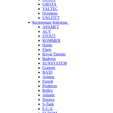
GROTA
VALTEC
Oventrop
UNI-FITT
Косвенные бойлеры
APAMET
ACV
STOUT
ROMMER
Hajdu
Elsen
Royal Thermo
Buderus
SUNSYSTEM
Gorenje
BAXI
Ariston
Ferroli
Protherm
Reflex
Atlantic
Drazice
S-Tank
E.C.A