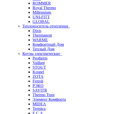
ROMMER
Royal Thermo
Millennium
UNI-FITT
GLOBAL
Теплоноситель отопления
Dixis
Thermagent
WARME
Комфортный Дом
Теплый Дом
Котлы электрические
Protherm
Vaillant
STOUT
Kospel
ZOTA
Ferroli
РЭКО
SAVITR
Thermo Trust
Элемент Комфорта
MIDEA
Termica
E.C.A