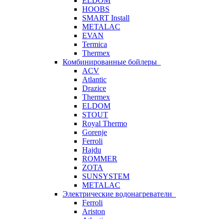
ELDOM
HOOBS
SMART Install
METALAC
EVAN
Termica
Thermex
Комбинированные бойлеры
ACV
Atlantic
Drazice
Thermex
ELDOM
STOUT
Royal Thermo
Gorenje
Ferroli
Hajdu
ROMMER
ZOTA
SUNSYSTEM
METALAC
Электрические водонагреватели
Ferroli
Ariston