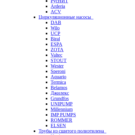
РусНИТ
Arderia
ACV
Циркуляционные насосы
DAB
Wilo
UCP
Biral
ESPA
ZOTA
Valtec
STOUT
Wester
Speroni
Aquario
Termica
Belamos
Джилекс
Grundfos
UNIPUMP
Millennium
IMP PUMPS
ROMMER
ELSEN
Трубы из сшитого полиэтилена