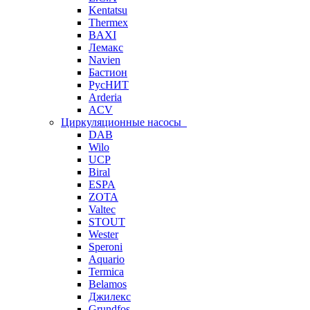
Kentatsu
Thermex
BAXI
Лемакс
Navien
Бастион
РусНИТ
Arderia
ACV
Циркуляционные насосы
DAB
Wilo
UCP
Biral
ESPA
ZOTA
Valtec
STOUT
Wester
Speroni
Aquario
Termica
Belamos
Джилекс
Grundfos