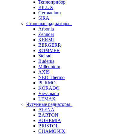
Теплоприбор
BILUX
Germanium
SIRA
Стальные радиаторы
Arbonia
Zehnder
KERMI
BERGERR
ROMMER
Stelrad
Buderus
Millennium
AXIS
NED Thermo
PURMO
KORADO
Viessmann
LEMAX
Чугунные радиаторы
ATENA
BARTON
BOHEMIA
BRISTOL
CHAMONIX