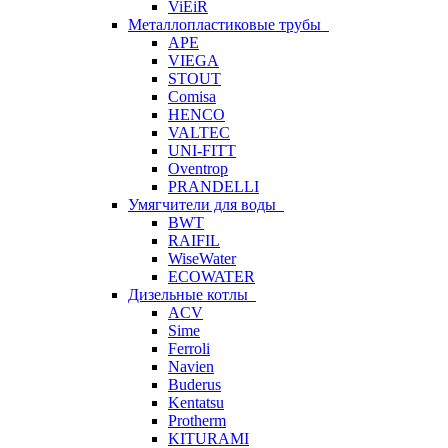
ViEiR
Металлопластиковые трубы
APE
VIEGA
STOUT
Comisa
HENCO
VALTEC
UNI-FITT
Oventrop
PRANDELLI
Умягчители для воды
BWT
RAIFIL
WiseWater
ECOWATER
Дизельные котлы
ACV
Sime
Ferroli
Navien
Buderus
Kentatsu
Protherm
KITURAMI