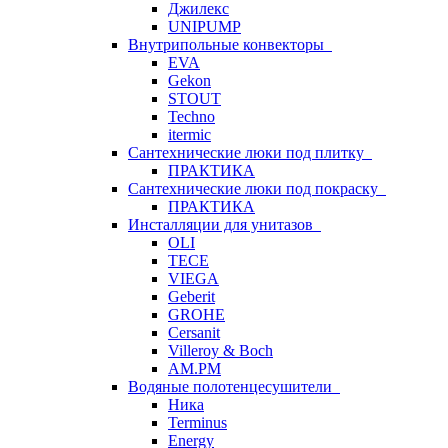
Джилекс
UNIPUMP
Внутрипольные конвекторы
EVA
Gekon
STOUT
Techno
itermic
Сантехнические люки под плитку
ПРАКТИКА
Сантехнические люки под покраску
ПРАКТИКА
Инсталляции для унитазов
OLI
TECE
VIEGA
Geberit
GROHE
Cersanit
Villeroy & Boch
AM.PM
Водяные полотенцесушители
Ника
Terminus
Energy