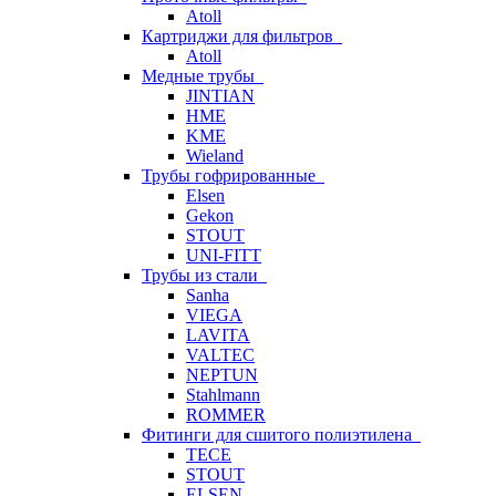
Atoll
Картриджи для фильтров
Atoll
Медные трубы
JINTIAN
HME
KME
Wieland
Трубы гофрированные
Elsen
Gekon
STOUT
UNI-FITT
Трубы из стали
Sanha
VIEGA
LAVITA
VALTEC
NEPTUN
Stahlmann
ROMMER
Фитинги для сшитого полиэтилена
TECE
STOUT
ELSEN