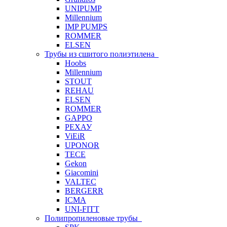
UNIPUMP
Millennium
IMP PUMPS
ROMMER
ELSEN
Трубы из сшитого полиэтилена
Hoobs
Millennium
STOUT
REHAU
ELSEN
ROMMER
GAPPO
РЕХАУ
ViEiR
UPONOR
TECE
Gekon
Giacomini
VALTEC
BERGERR
ICMA
UNI-FITT
Полипропиленовые трубы