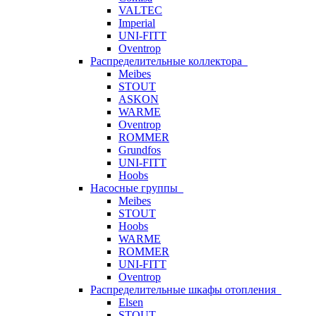
VALTEC
Imperial
UNI-FITT
Oventrop
Распределительные коллектора
Meibes
STOUT
ASKON
WARME
Oventrop
ROMMER
Grundfos
UNI-FITT
Hoobs
Насосные группы
Meibes
STOUT
Hoobs
WARME
ROMMER
UNI-FITT
Oventrop
Распределительные шкафы отопления
Elsen
STOUT