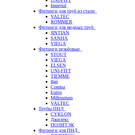
UNI-FITT
Imperial
Фитинги для труб из стали
VALTEC
ROMMER
Фитинги для медных труб
JINTIAN
SANHA
VIEGA
Фитинги резьбовые
STOUT
VIEGA
ELSEN
UNI-FITT
TIEMME
Itap
Comisa
Euros
Millennium
VALTEC
Трубы ПНД
CYKLON
Джилекс
ПОЛИТЭК
Фитинги для ПНД