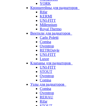
YORK
Кронштейны для радиаторов
Rifar
KERMI
UNI-FITT
Millennium
Royal Thermo
Вентили для радиаторов
Carlo Poletti
Comisa
Oventrop
RETROstyle
UNI-FITT
Luxor
Клапаны для радиаторов
UNI-FITT
STOUT
Oventrop
Comisa
Узлы для радиаторов
Comisa
Oventrop
REHAU
Rifar
STOUT