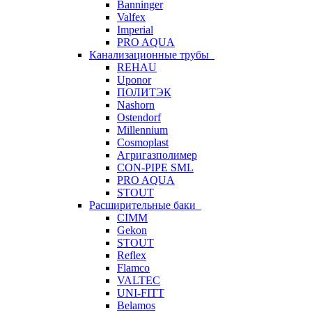
Banninger
Valfex
Imperial
PRO AQUA
Канализационные трубы
REHAU
Uponor
ПОЛИТЭК
Nashorn
Ostendorf
Millennium
Cosmoplast
Агригазполимер
CON-PIPE SML
PRO AQUA
STOUT
Расширительные баки
CIMM
Gekon
STOUT
Reflex
Flamco
VALTEC
UNI-FITT
Belamos