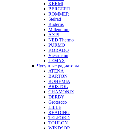
KERMI
BERGERR
ROMMER
Stelrad
Buderus
Millennium
AXIS
NED Thermo
PURMO
KORADO
Viessmann
LEMAX
Чугунные радиаторы
ATENA
BARTON
BOHEMIA
BRISTOL
CHAMONIX
DERBY
Grotescco
LILLE
READING
TELFORD
TOULON
WINDSOR