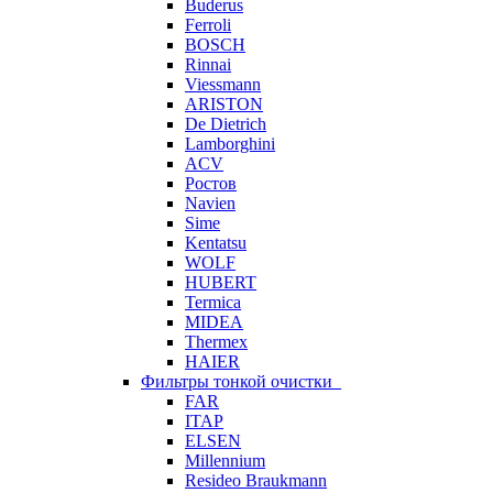
Buderus
Ferroli
BOSCH
Rinnai
Viessmann
ARISTON
De Dietrich
Lamborghini
ACV
Ростов
Navien
Sime
Kentatsu
WOLF
HUBERT
Termica
MIDEA
Thermex
HAIER
Фильтры тонкой очистки
FAR
ITAP
ELSEN
Millennium
Resideo Braukmann