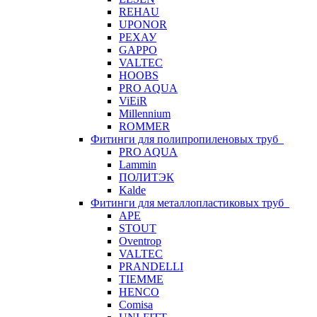
REHAU
UPONOR
РЕХАУ
GAPPO
VALTEC
HOOBS
PRO AQUA
ViEiR
Millennium
ROMMER
Фитинги для полипропиленовых труб
PRO AQUA
Lammin
ПОЛИТЭК
Kalde
Фитинги для металлопластиковых труб
APE
STOUT
Oventrop
VALTEC
PRANDELLI
TIEMME
HENCO
Comisa