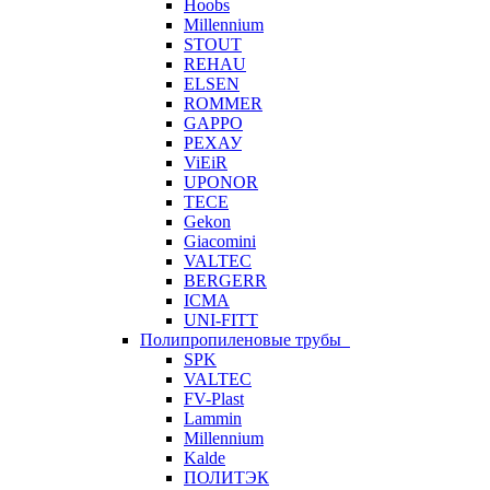
Hoobs
Millennium
STOUT
REHAU
ELSEN
ROMMER
GAPPO
РЕХАУ
ViEiR
UPONOR
TECE
Gekon
Giacomini
VALTEC
BERGERR
ICMA
UNI-FITT
Полипропиленовые трубы
SPK
VALTEC
FV-Plast
Lammin
Millennium
Kalde
ПОЛИТЭК