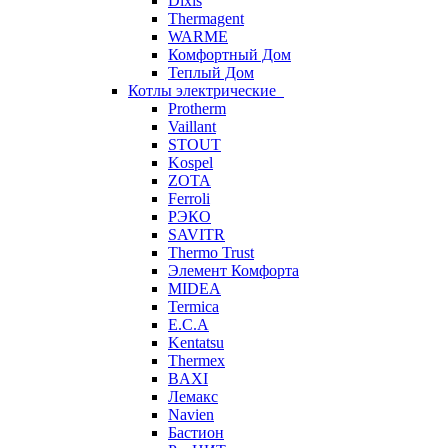
Dixis
Thermagent
WARME
Комфортный Дом
Теплый Дом
Котлы электрические
Protherm
Vaillant
STOUT
Kospel
ZOTA
Ferroli
РЭКО
SAVITR
Thermo Trust
Элемент Комфорта
MIDEA
Termica
E.C.A
Kentatsu
Thermex
BAXI
Лемакс
Navien
Бастион