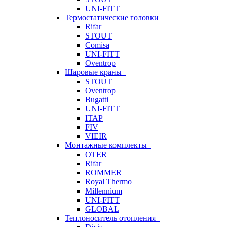
UNI-FITT
Термостатические головки
Rifar
STOUT
Comisa
UNI-FITT
Oventrop
Шаровые краны
STOUT
Oventrop
Bugatti
UNI-FITT
ITAP
FIV
VIEIR
Монтажные комплекты
OTER
Rifar
ROMMER
Royal Thermo
Millennium
UNI-FITT
GLOBAL
Теплоноситель отопления