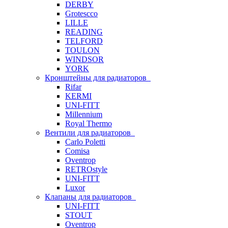
DERBY
Grotescco
LILLE
READING
TELFORD
TOULON
WINDSOR
YORK
Кронштейны для радиаторов
Rifar
KERMI
UNI-FITT
Millennium
Royal Thermo
Вентили для радиаторов
Carlo Poletti
Comisa
Oventrop
RETROstyle
UNI-FITT
Luxor
Клапаны для радиаторов
UNI-FITT
STOUT
Oventrop