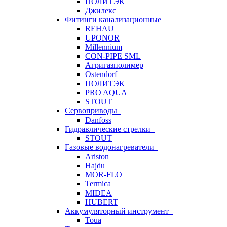
ПОЛИТЭК
Джилекс
Фитинги канализационные
REHAU
UPONOR
Millennium
CON-PIPE SML
Агригазполимер
Ostendorf
ПОЛИТЭК
PRO AQUA
STOUT
Сервоприводы
Danfoss
Гидравлические стрелки
STOUT
Газовые водонагреватели
Ariston
Hajdu
MOR-FLO
Termica
MIDEA
HUBERT
Аккумуляторный инструмент
Toua