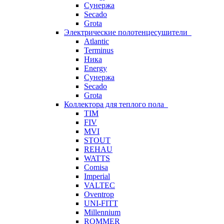
Сунержа
Secado
Grota
Электрические полотенцесушители
Atlantic
Terminus
Ника
Energy
Сунержа
Secado
Grota
Коллектора для теплого пола
TIM
FIV
MVI
STOUT
REHAU
WATTS
Comisa
Imperial
VALTEC
Oventrop
UNI-FITT
Millennium
ROMMER