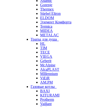
Atlantic
Gorenje
Thermex
Stiebel Eltron
ELDOM
Элемент Комфорта
Termica
MIDEA
METALAC
Трапы для душа
HL
TIM
TECE
VIEGA
Geberit
McAlpine
AlcaPLAST
MIllennium
ViEiR
AM.PM
Газовые котлы
BAXI
KITURAMI
Protherm
Vaillant