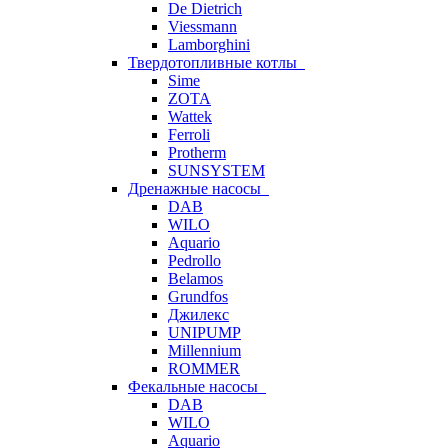
De Dietrich
Viessmann
Lamborghini
Твердотопливные котлы
Sime
ZOTA
Wattek
Ferroli
Protherm
SUNSYSTEM
Дренажные насосы
DAB
WILO
Aquario
Pedrollo
Belamos
Grundfos
Джилекс
UNIPUMP
Millennium
ROMMER
Фекальные насосы
DAB
WILO
Aquario