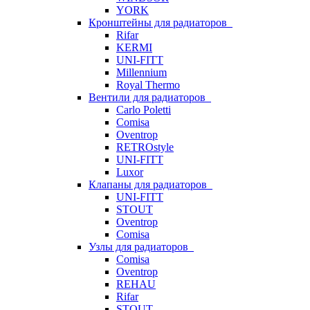
YORK
Кронштейны для радиаторов
Rifar
KERMI
UNI-FITT
Millennium
Royal Thermo
Вентили для радиаторов
Carlo Poletti
Comisa
Oventrop
RETROstyle
UNI-FITT
Luxor
Клапаны для радиаторов
UNI-FITT
STOUT
Oventrop
Comisa
Узлы для радиаторов
Comisa
Oventrop
REHAU
Rifar
STOUT