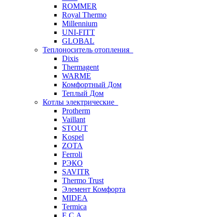
ROMMER
Royal Thermo
Millennium
UNI-FITT
GLOBAL
Теплоноситель отопления
Dixis
Thermagent
WARME
Комфортный Дом
Теплый Дом
Котлы электрические
Protherm
Vaillant
STOUT
Kospel
ZOTA
Ferroli
РЭКО
SAVITR
Thermo Trust
Элемент Комфорта
MIDEA
Termica
E.C.A