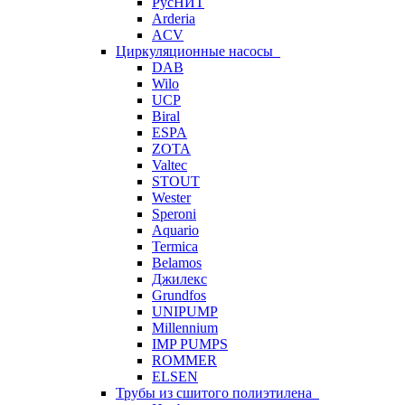
РусНИТ
Arderia
ACV
Циркуляционные насосы
DAB
Wilo
UCP
Biral
ESPA
ZOTA
Valtec
STOUT
Wester
Speroni
Aquario
Termica
Belamos
Джилекс
Grundfos
UNIPUMP
Millennium
IMP PUMPS
ROMMER
ELSEN
Трубы из сшитого полиэтилена