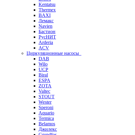
Kentatsu
Thermex
BAXI
Лемакс
Navien
Бастион
РусНИТ
Arderia
ACV
Циркуляционные насосы
DAB
Wilo
UCP
Biral
ESPA
ZOTA
Valtec
STOUT
Wester
Speroni
Aquario
Termica
Belamos
Джилекс
Grundfos