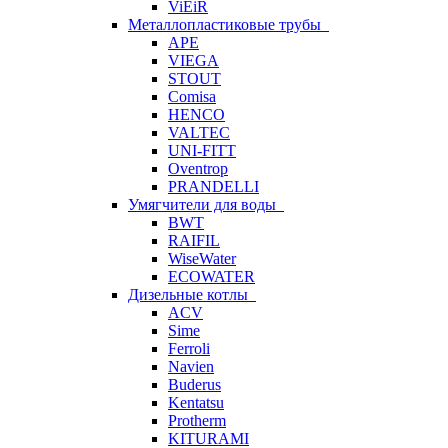
ViEiR
Металлопластиковые трубы
APE
VIEGA
STOUT
Comisa
HENCO
VALTEC
UNI-FITT
Oventrop
PRANDELLI
Умягчители для воды
BWT
RAIFIL
WiseWater
ECOWATER
Дизельные котлы
ACV
Sime
Ferroli
Navien
Buderus
Kentatsu
Protherm
KITURAMI