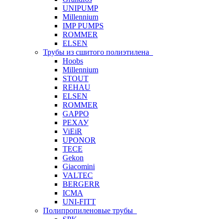
UNIPUMP
Millennium
IMP PUMPS
ROMMER
ELSEN
Трубы из сшитого полиэтилена
Hoobs
Millennium
STOUT
REHAU
ELSEN
ROMMER
GAPPO
РЕХАУ
ViEiR
UPONOR
TECE
Gekon
Giacomini
VALTEC
BERGERR
ICMA
UNI-FITT
Полипропиленовые трубы