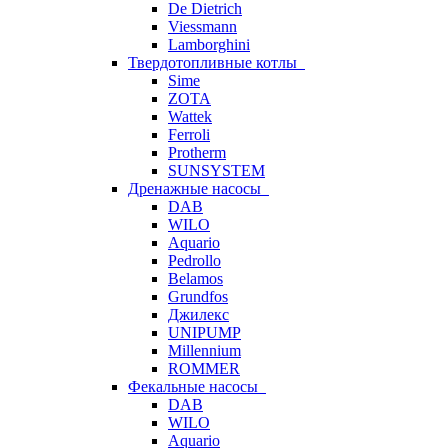
De Dietrich
Viessmann
Lamborghini
Твердотопливные котлы
Sime
ZOTA
Wattek
Ferroli
Protherm
SUNSYSTEM
Дренажные насосы
DAB
WILO
Aquario
Pedrollo
Belamos
Grundfos
Джилекс
UNIPUMP
Millennium
ROMMER
Фекальные насосы
DAB
WILO
Aquario