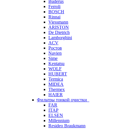
Buderus
Ferroli
BOSCH
Rinnai
Viessmann
ARISTON
De Dietrich
Lamborghini
ACV
Ростов
Navien
Sime
Kentatsu
WOLF
HUBERT
Termica
MIDEA
Thermex
HAIER
Фильтры тонкой очистки
FAR
ITAP
ELSEN
Millennium
Resideo Braukmann