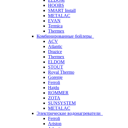
ELDOM
HOOBS
SMART Install
METALAC
EVAN
Termica
Thermex
Комбинированные бойлеры
ACV
Atlantic
Drazice
Thermex
ELDOM
STOUT
Royal Thermo
Gorenje
Ferroli
Hajdu
ROMMER
ZOTA
SUNSYSTEM
METALAC
Электрические водонагреватели
Ferroli
Ariston