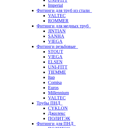
UNI-FITT
Imperial
Фитинги для труб из стали
VALTEC
ROMMER
Фитинги для медных труб
JINTIAN
SANHA
VIEGA
Фитинги резьбовые
STOUT
VIEGA
ELSEN
UNI-FITT
TIEMME
Itap
Comisa
Euros
Millennium
VALTEC
Трубы ПНД
CYKLON
Джилекс
ПОЛИТЭК
Фитинги для ПНД