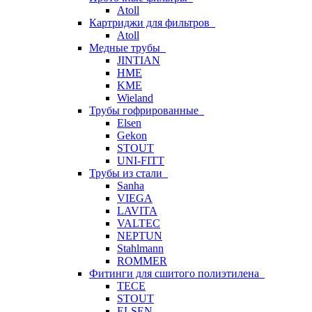
Atoll
Картриджи для фильтров
Atoll
Медные трубы
JINTIAN
HME
KME
Wieland
Трубы гофрированные
Elsen
Gekon
STOUT
UNI-FITT
Трубы из стали
Sanha
VIEGA
LAVITA
VALTEC
NEPTUN
Stahlmann
ROMMER
Фитинги для сшитого полиэтилена
TECE
STOUT
ELSEN