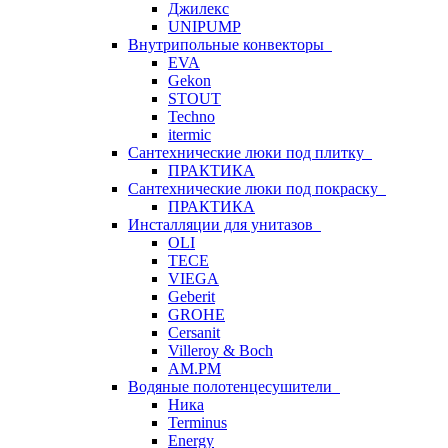
Джилекс
UNIPUMP
Внутрипольные конвекторы
EVA
Gekon
STOUT
Techno
itermic
Сантехнические люки под плитку
ПРАКТИКА
Сантехнические люки под покраску
ПРАКТИКА
Инсталляции для унитазов
OLI
TECE
VIEGA
Geberit
GROHE
Cersanit
Villeroy & Boch
AM.PM
Водяные полотенцесушители
Ника
Terminus
Energy