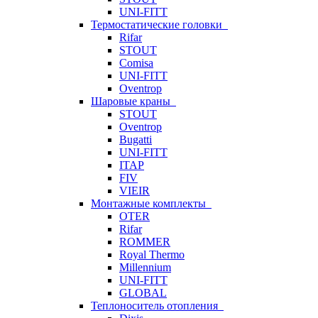
UNI-FITT
Термостатические головки
Rifar
STOUT
Comisa
UNI-FITT
Oventrop
Шаровые краны
STOUT
Oventrop
Bugatti
UNI-FITT
ITAP
FIV
VIEIR
Монтажные комплекты
OTER
Rifar
ROMMER
Royal Thermo
Millennium
UNI-FITT
GLOBAL
Теплоноситель отопления