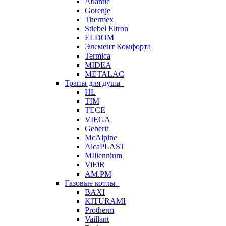
Atlantic
Gorenje
Thermex
Stiebel Eltron
ELDOM
Элемент Комфорта
Termica
MIDEA
METALAC
Трапы для душа
HL
TIM
TECE
VIEGA
Geberit
McAlpine
AlcaPLAST
MIllennium
ViEiR
AM.PM
Газовые котлы
BAXI
KITURAMI
Protherm
Vaillant