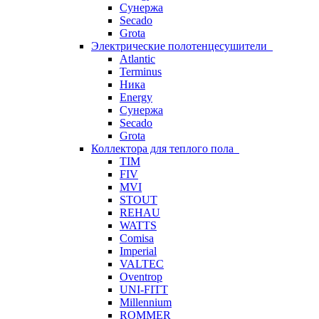
Сунержа
Secado
Grota
Электрические полотенцесушители
Atlantic
Terminus
Ника
Energy
Сунержа
Secado
Grota
Коллектора для теплого пола
TIM
FIV
MVI
STOUT
REHAU
WATTS
Comisa
Imperial
VALTEC
Oventrop
UNI-FITT
Millennium
ROMMER