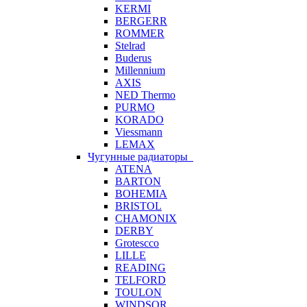
KERMI
BERGERR
ROMMER
Stelrad
Buderus
Millennium
AXIS
NED Thermo
PURMO
KORADO
Viessmann
LEMAX
Чугунные радиаторы
ATENA
BARTON
BOHEMIA
BRISTOL
CHAMONIX
DERBY
Grotescco
LILLE
READING
TELFORD
TOULON
WINDSOR