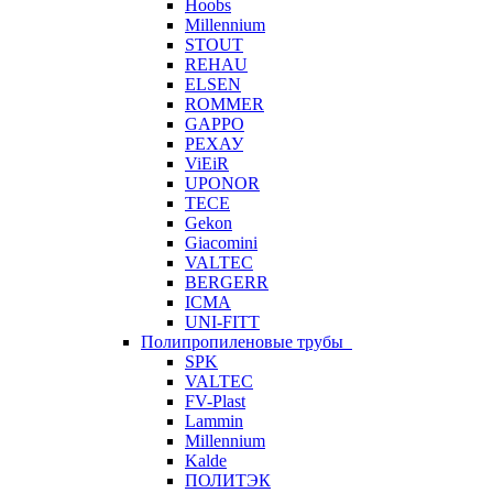
Hoobs
Millennium
STOUT
REHAU
ELSEN
ROMMER
GAPPO
РЕХАУ
ViEiR
UPONOR
TECE
Gekon
Giacomini
VALTEC
BERGERR
ICMA
UNI-FITT
Полипропиленовые трубы
SPK
VALTEC
FV-Plast
Lammin
Millennium
Kalde
ПОЛИТЭК