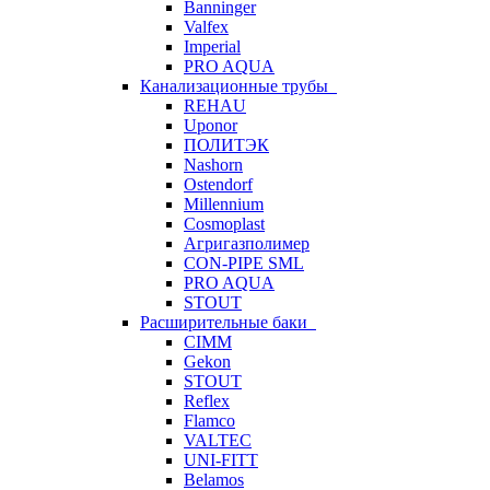
Banninger
Valfex
Imperial
PRO AQUA
Канализационные трубы
REHAU
Uponor
ПОЛИТЭК
Nashorn
Ostendorf
Millennium
Cosmoplast
Агригазполимер
CON-PIPE SML
PRO AQUA
STOUT
Расширительные баки
CIMM
Gekon
STOUT
Reflex
Flamco
VALTEC
UNI-FITT
Belamos