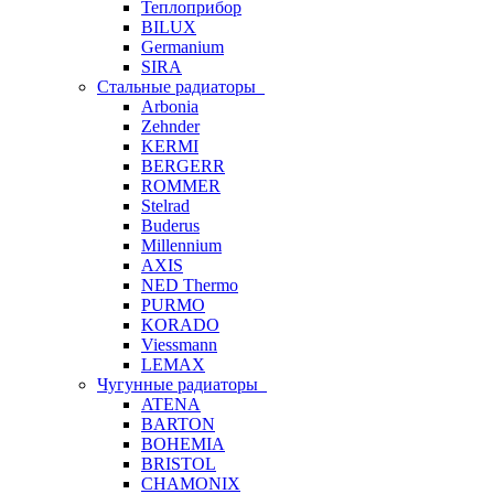
Теплоприбор
BILUX
Germanium
SIRA
Стальные радиаторы
Arbonia
Zehnder
KERMI
BERGERR
ROMMER
Stelrad
Buderus
Millennium
AXIS
NED Thermo
PURMO
KORADO
Viessmann
LEMAX
Чугунные радиаторы
ATENA
BARTON
BOHEMIA
BRISTOL
CHAMONIX