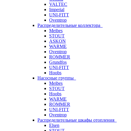
VALTEC
Imperial
UNI-FITT
Oventrop
Распределительные коллектора
Meibes
STOUT
ASKON
WARME
Oventrop
ROMMER
Grundfos
UNI-FITT
Hoobs
Насосные группы
Meibes
STOUT
Hoobs
WARME
ROMMER
UNI-FITT
Oventrop
Распределительные шкафы отопления
Elsen
STOUT