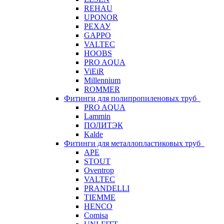
REHAU
UPONOR
РЕХАУ
GAPPO
VALTEC
HOOBS
PRO AQUA
ViEiR
Millennium
ROMMER
Фитинги для полипропиленовых труб
PRO AQUA
Lammin
ПОЛИТЭК
Kalde
Фитинги для металлопластиковых труб
APE
STOUT
Oventrop
VALTEC
PRANDELLI
TIEMME
HENCO
Comisa