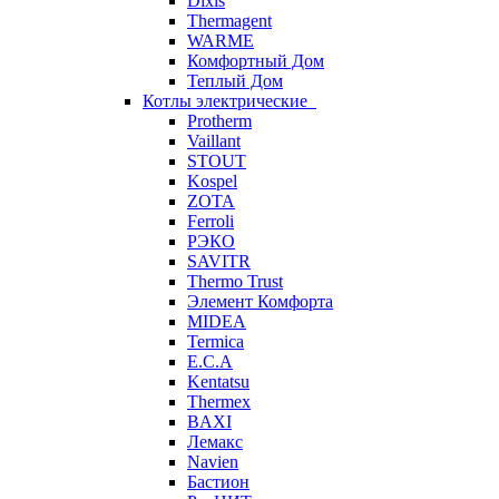
Dixis
Thermagent
WARME
Комфортный Дом
Теплый Дом
Котлы электрические
Protherm
Vaillant
STOUT
Kospel
ZOTA
Ferroli
РЭКО
SAVITR
Thermo Trust
Элемент Комфорта
MIDEA
Termica
E.C.A
Kentatsu
Thermex
BAXI
Лемакс
Navien
Бастион