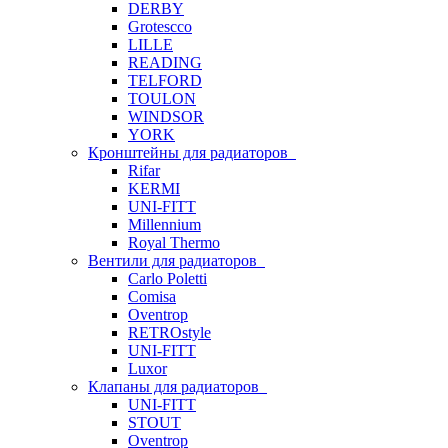
DERBY
Grotescco
LILLE
READING
TELFORD
TOULON
WINDSOR
YORK
Кронштейны для радиаторов
Rifar
KERMI
UNI-FITT
Millennium
Royal Thermo
Вентили для радиаторов
Carlo Poletti
Comisa
Oventrop
RETROstyle
UNI-FITT
Luxor
Клапаны для радиаторов
UNI-FITT
STOUT
Oventrop