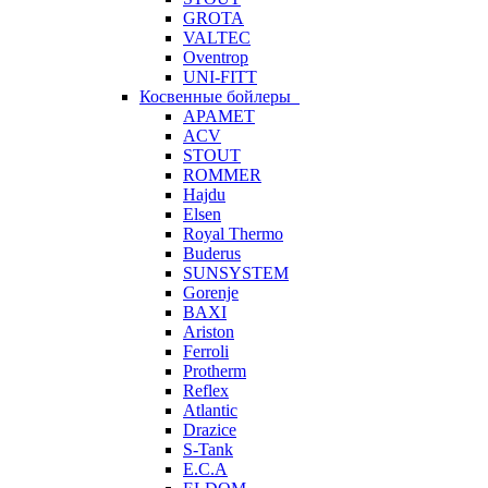
GROTA
VALTEC
Oventrop
UNI-FITT
Косвенные бойлеры
APAMET
ACV
STOUT
ROMMER
Hajdu
Elsen
Royal Thermo
Buderus
SUNSYSTEM
Gorenje
BAXI
Ariston
Ferroli
Protherm
Reflex
Atlantic
Drazice
S-Tank
E.C.A