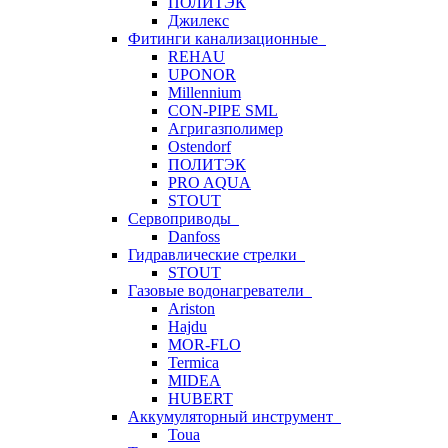
ПОЛИТЭК
Джилекс
Фитинги канализационные
REHAU
UPONOR
Millennium
CON-PIPE SML
Агригазполимер
Ostendorf
ПОЛИТЭК
PRO AQUA
STOUT
Сервоприводы
Danfoss
Гидравлические стрелки
STOUT
Газовые водонагреватели
Ariston
Hajdu
MOR-FLO
Termica
MIDEA
HUBERT
Аккумуляторный инструмент
Toua