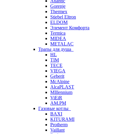
Atlantic
Gorenje
Thermex
Stiebel Eltron
ELDOM
Элемент Комфорта
Termica
MIDEA
METALAC
Трапы для душа
HL
TIM
TECE
VIEGA
Geberit
McAlpine
AlcaPLAST
MIllennium
ViEiR
AM.PM
Газовые котлы
BAXI
KITURAMI
Protherm
Vaillant