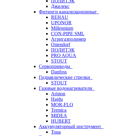
ПОЛИТЭК
Джилекс
Фитинги канализационные
REHAU
UPONOR
Millennium
CON-PIPE SML
Агригазполимер
Ostendorf
ПОЛИТЭК
PRO AQUA
STOUT
Сервоприводы
Danfoss
Гидравлические стрелки
STOUT
Газовые водонагреватели
Ariston
Hajdu
MOR-FLO
Termica
MIDEA
HUBERT
Аккумуляторный инструмент
Toua