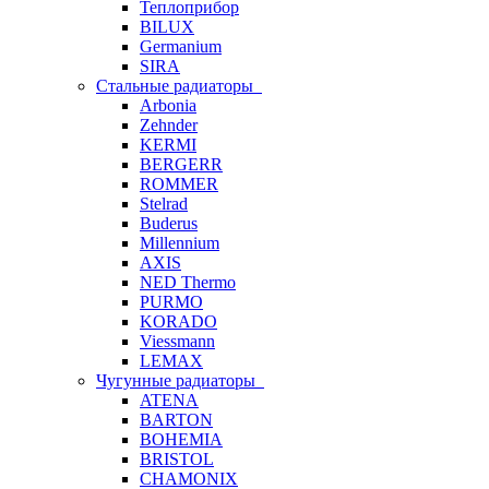
Теплоприбор
BILUX
Germanium
SIRA
Стальные радиаторы
Arbonia
Zehnder
KERMI
BERGERR
ROMMER
Stelrad
Buderus
Millennium
AXIS
NED Thermo
PURMO
KORADO
Viessmann
LEMAX
Чугунные радиаторы
ATENA
BARTON
BOHEMIA
BRISTOL
CHAMONIX