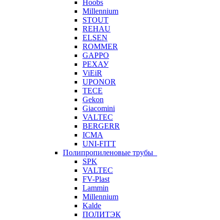
Hoobs
Millennium
STOUT
REHAU
ELSEN
ROMMER
GAPPO
РЕХАУ
ViEiR
UPONOR
TECE
Gekon
Giacomini
VALTEC
BERGERR
ICMA
UNI-FITT
Полипропиленовые трубы
SPK
VALTEC
FV-Plast
Lammin
Millennium
Kalde
ПОЛИТЭК