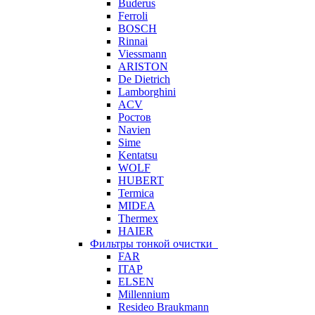
Buderus
Ferroli
BOSCH
Rinnai
Viessmann
ARISTON
De Dietrich
Lamborghini
ACV
Ростов
Navien
Sime
Kentatsu
WOLF
HUBERT
Termica
MIDEA
Thermex
HAIER
Фильтры тонкой очистки
FAR
ITAP
ELSEN
Millennium
Resideo Braukmann