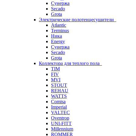
Сунержа
Secado
Grota
Электрические полотенцесушители
Atlantic
Terminus
Ника
Energy
Сунержа
Secado
Grota
Коллектора для теплого пола
TIM
FIV
MVI
STOUT
REHAU
WATTS
Comisa
Imperial
VALTEC
Oventrop
UNI-FITT
Millennium
ROMMER