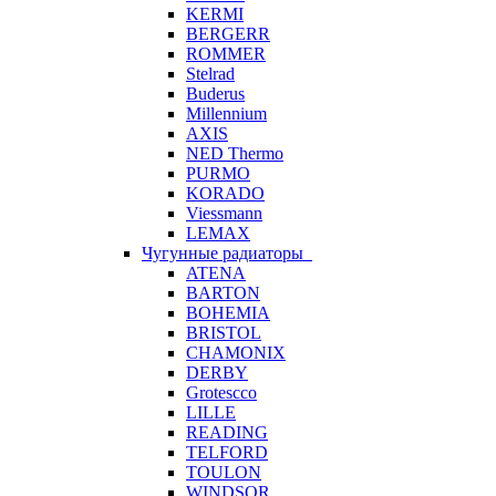
KERMI
BERGERR
ROMMER
Stelrad
Buderus
Millennium
AXIS
NED Thermo
PURMO
KORADO
Viessmann
LEMAX
Чугунные радиаторы
ATENA
BARTON
BOHEMIA
BRISTOL
CHAMONIX
DERBY
Grotescco
LILLE
READING
TELFORD
TOULON
WINDSOR