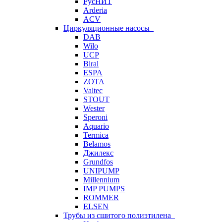
РусНИТ
Arderia
ACV
Циркуляционные насосы
DAB
Wilo
UCP
Biral
ESPA
ZOTA
Valtec
STOUT
Wester
Speroni
Aquario
Termica
Belamos
Джилекс
Grundfos
UNIPUMP
Millennium
IMP PUMPS
ROMMER
ELSEN
Трубы из сшитого полиэтилена