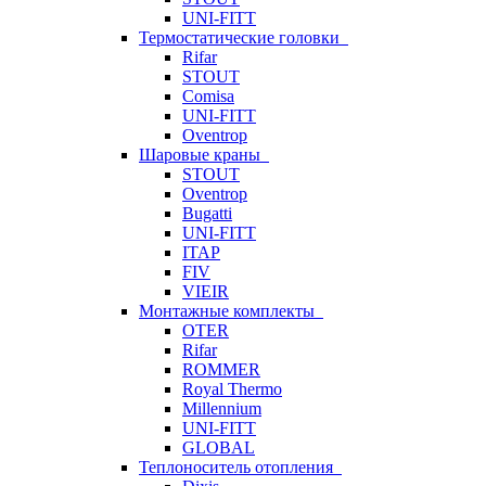
UNI-FITT
Термостатические головки
Rifar
STOUT
Comisa
UNI-FITT
Oventrop
Шаровые краны
STOUT
Oventrop
Bugatti
UNI-FITT
ITAP
FIV
VIEIR
Монтажные комплекты
OTER
Rifar
ROMMER
Royal Thermo
Millennium
UNI-FITT
GLOBAL
Теплоноситель отопления