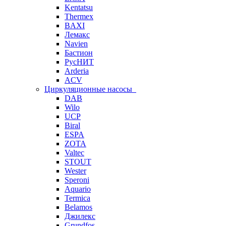
Kentatsu
Thermex
BAXI
Лемакс
Navien
Бастион
РусНИТ
Arderia
ACV
Циркуляционные насосы
DAB
Wilo
UCP
Biral
ESPA
ZOTA
Valtec
STOUT
Wester
Speroni
Aquario
Termica
Belamos
Джилекс
Grundfos