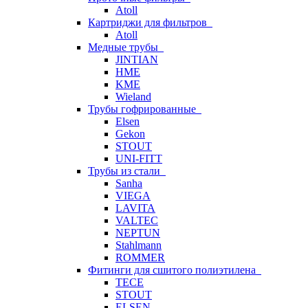
Atoll
Картриджи для фильтров
Atoll
Медные трубы
JINTIAN
HME
KME
Wieland
Трубы гофрированные
Elsen
Gekon
STOUT
UNI-FITT
Трубы из стали
Sanha
VIEGA
LAVITA
VALTEC
NEPTUN
Stahlmann
ROMMER
Фитинги для сшитого полиэтилена
TECE
STOUT
ELSEN