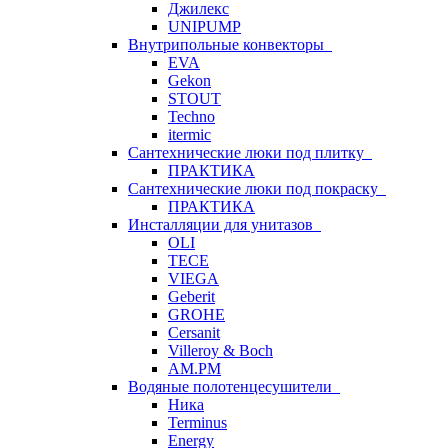
Джилекс
UNIPUMP
Внутрипольные конвекторы
EVA
Gekon
STOUT
Techno
itermic
Сантехнические люки под плитку
ПРАКТИКА
Сантехнические люки под покраску
ПРАКТИКА
Инсталляции для унитазов
OLI
TECE
VIEGA
Geberit
GROHE
Cersanit
Villeroy & Boch
AM.PM
Водяные полотенцесушители
Ника
Terminus
Energy