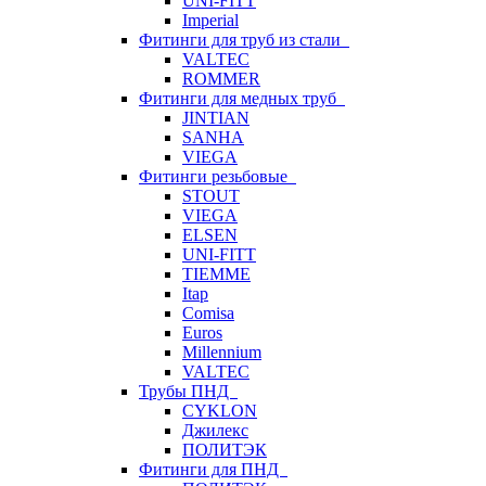
UNI-FITT
Imperial
Фитинги для труб из стали
VALTEC
ROMMER
Фитинги для медных труб
JINTIAN
SANHA
VIEGA
Фитинги резьбовые
STOUT
VIEGA
ELSEN
UNI-FITT
TIEMME
Itap
Comisa
Euros
Millennium
VALTEC
Трубы ПНД
CYKLON
Джилекс
ПОЛИТЭК
Фитинги для ПНД