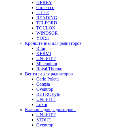
DERBY
Grotescco
LILLE
READING
TELFORD
TOULON
WINDSOR
YORK
Кронштейны для радиаторов
Rifar
KERMI
UNI-FITT
Millennium
Royal Thermo
Вентили для радиаторов
Carlo Poletti
Comisa
Oventrop
RETROstyle
UNI-FITT
Luxor
Клапаны для радиаторов
UNI-FITT
STOUT
Oventrop