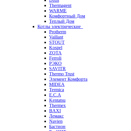
Dixis
Thermagent
WARME
Комфортный Дом
Теплый Дом
Котлы электрические
Protherm
Vaillant
STOUT
Kospel
ZOTA
Ferroli
РЭКО
SAVITR
Thermo Trust
Элемент Комфорта
MIDEA
Termica
E.C.A
Kentatsu
Thermex
BAXI
Лемакс
Navien
Бастион