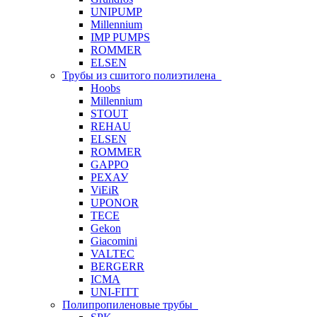
UNIPUMP
Millennium
IMP PUMPS
ROMMER
ELSEN
Трубы из сшитого полиэтилена
Hoobs
Millennium
STOUT
REHAU
ELSEN
ROMMER
GAPPO
РЕХАУ
ViEiR
UPONOR
TECE
Gekon
Giacomini
VALTEC
BERGERR
ICMA
UNI-FITT
Полипропиленовые трубы