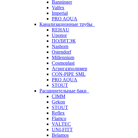
Banninger
Valfex
Imperial
PRO AQUA
Канализационные трубы
REHAU
Uponor
ПОЛИТЭК
Nashorn
Ostendorf
Millennium
Cosmoplast
Агригазполимер
CON-PIPE SML
PRO AQUA
STOUT
Расширительные баки
CIMM
Gekon
STOUT
Reflex
Flamco
VALTEC
UNI-FITT
Belamos