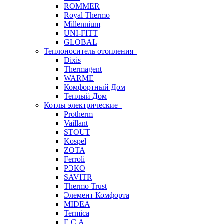
ROMMER
Royal Thermo
Millennium
UNI-FITT
GLOBAL
Теплоноситель отопления
Dixis
Thermagent
WARME
Комфортный Дом
Теплый Дом
Котлы электрические
Protherm
Vaillant
STOUT
Kospel
ZOTA
Ferroli
РЭКО
SAVITR
Thermo Trust
Элемент Комфорта
MIDEA
Termica
E.C.A