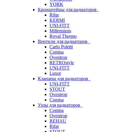
YORK
Кронштейны для радиаторов
Rifar
KERMI
UNI-FITT
Millennium
Royal Thermo
Вентили для радиаторов
Carlo Poletti
Comisa
Oventrop
RETROstyle
UNI-FITT
Luxor
Клапаны для радиаторов
UNI-FITT
STOUT
Oventrop
Comisa
Узлы для радиаторов
Comisa
Oventrop
REHAU
Rifar
STOUT