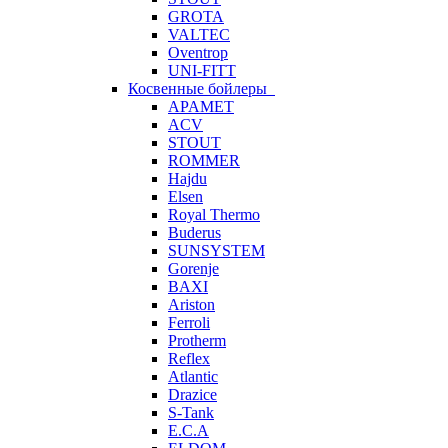
GROTA
VALTEC
Oventrop
UNI-FITT
Косвенные бойлеры
APAMET
ACV
STOUT
ROMMER
Hajdu
Elsen
Royal Thermo
Buderus
SUNSYSTEM
Gorenje
BAXI
Ariston
Ferroli
Protherm
Reflex
Atlantic
Drazice
S-Tank
E.C.A