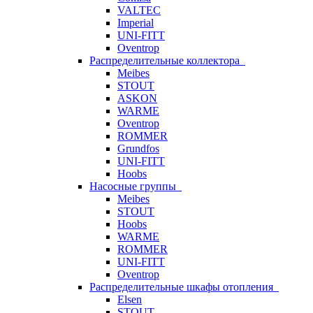
VALTEC
Imperial
UNI-FITT
Oventrop
Распределительные коллектора
Meibes
STOUT
ASKON
WARME
Oventrop
ROMMER
Grundfos
UNI-FITT
Hoobs
Насосные группы
Meibes
STOUT
Hoobs
WARME
ROMMER
UNI-FITT
Oventrop
Распределительные шкафы отопления
Elsen
STOUT