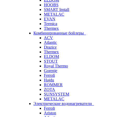
ELDOM
HOOBS
SMART Install
METALAC
EVAN
Termica
Thermex
Комбинированные бойлеры
ACV
Atlantic
Drazice
Thermex
ELDOM
STOUT
Royal Thermo
Gorenje
Ferroli
Hajdu
ROMMER
ZOTA
SUNSYSTEM
METALAC
Электрические водонагреватели
Ferroli
Ariston