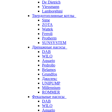
De Dietrich
Viessmann
Lamborghini
Твердотопливные котлы
Sime
ZOTA
Wattek
Ferroli
Protherm
SUNSYSTEM
Дренажные насосы
DAB
WILO
Aquario
Pedrollo
Belamos
Grundfos
Джилекс
UNIPUMP
Millennium
ROMMER
Фекальные насосы
DAB
WILO
Aquario