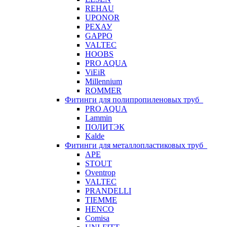
REHAU
UPONOR
РЕХАУ
GAPPO
VALTEC
HOOBS
PRO AQUA
ViEiR
Millennium
ROMMER
Фитинги для полипропиленовых труб
PRO AQUA
Lammin
ПОЛИТЭК
Kalde
Фитинги для металлопластиковых труб
APE
STOUT
Oventrop
VALTEC
PRANDELLI
TIEMME
HENCO
Comisa