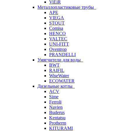
ViEiR
Металлопластиковые трубы
APE
VIEGA
STOUT
Comisa
HENCO
VALTEC
UNI-FITT
Oventrop
PRANDELLI
Умягчители для воды
BWT
RAIFIL
WiseWater
ECOWATER
Дизельные котлы
ACV
Sime
Ferroli
Navien
Buderus
Kentatsu
Protherm
KITURAMI