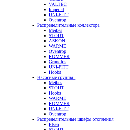
VALTEC
Imperial
UNI-FITT
Oventrop
Распределительные коллектора
Meibes
STOUT
ASKON
WARME
Oventrop
ROMMER
Grundfos
UNI-FITT
Hoobs
Насосные группы
Meibes
STOUT
Hoobs
WARME
ROMMER
UNI-FITT
Oventrop
Распределительные шкафы отопления
Elsen
STOUT