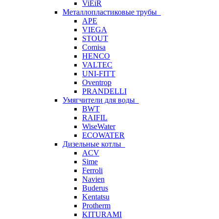
ViEiR
Металлопластиковые трубы
APE
VIEGA
STOUT
Comisa
HENCO
VALTEC
UNI-FITT
Oventrop
PRANDELLI
Умягчители для воды
BWT
RAIFIL
WiseWater
ECOWATER
Дизельные котлы
ACV
Sime
Ferroli
Navien
Buderus
Kentatsu
Protherm
KITURAMI