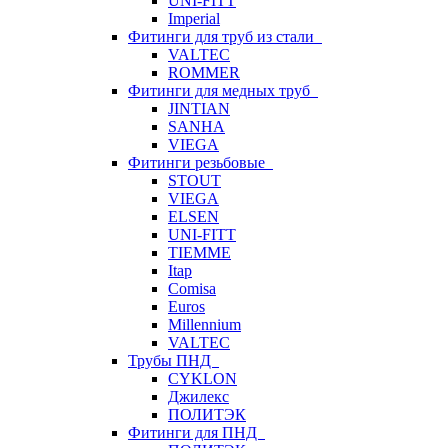
UNI-FITT
Imperial
Фитинги для труб из стали
VALTEC
ROMMER
Фитинги для медных труб
JINTIAN
SANHA
VIEGA
Фитинги резьбовые
STOUT
VIEGA
ELSEN
UNI-FITT
TIEMME
Itap
Comisa
Euros
Millennium
VALTEC
Трубы ПНД
CYKLON
Джилекс
ПОЛИТЭК
Фитинги для ПНД