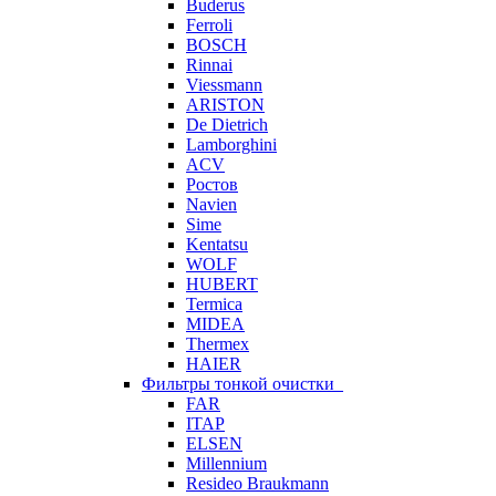
Buderus
Ferroli
BOSCH
Rinnai
Viessmann
ARISTON
De Dietrich
Lamborghini
ACV
Ростов
Navien
Sime
Kentatsu
WOLF
HUBERT
Termica
MIDEA
Thermex
HAIER
Фильтры тонкой очистки
FAR
ITAP
ELSEN
Millennium
Resideo Braukmann