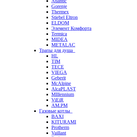
Atlantic
Gorenje
Thermex
Stiebel Eltron
ELDOM
Элемент Комфорта
Termica
MIDEA
METALAC
Трапы для душа
HL
TIM
TECE
VIEGA
Geberit
McAlpine
AlcaPLAST
MIllennium
ViEiR
AM.PM
Газовые котлы
BAXI
KITURAMI
Protherm
Vaillant