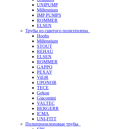
UNIPUMP
Millennium
IMP PUMPS
ROMMER
ELSEN
Трубы из сшитого полиэтилена
Hoobs
Millennium
STOUT
REHAU
ELSEN
ROMMER
GAPPO
РЕХАУ
ViEiR
UPONOR
TECE
Gekon
Giacomini
VALTEC
BERGERR
ICMA
UNI-FITT
Полипропиленовые трубы