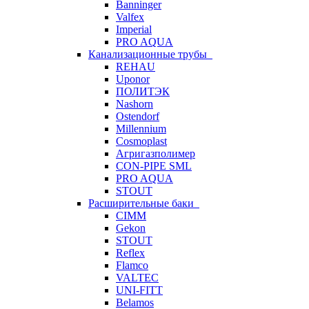
Banninger
Valfex
Imperial
PRO AQUA
Канализационные трубы
REHAU
Uponor
ПОЛИТЭК
Nashorn
Ostendorf
Millennium
Cosmoplast
Агригазполимер
CON-PIPE SML
PRO AQUA
STOUT
Расширительные баки
CIMM
Gekon
STOUT
Reflex
Flamco
VALTEC
UNI-FITT
Belamos