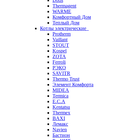
Dixis
Thermagent
WARME
Комфортный Дом
Теплый Дом
Котлы электрические
Protherm
Vaillant
STOUT
Kospel
ZOTA
Ferroli
РЭКО
SAVITR
Thermo Trust
Элемент Комфорта
MIDEA
Termica
E.C.A
Kentatsu
Thermex
BAXI
Лемакс
Navien
Бастион