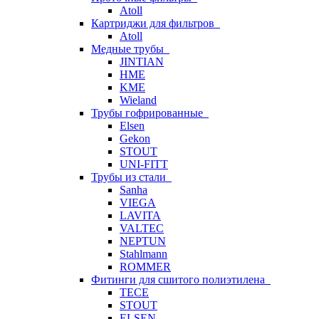
Atoll
Картриджи для фильтров
Atoll
Медные трубы
JINTIAN
HME
KME
Wieland
Трубы гофрированные
Elsen
Gekon
STOUT
UNI-FITT
Трубы из стали
Sanha
VIEGA
LAVITA
VALTEC
NEPTUN
Stahlmann
ROMMER
Фитинги для сшитого полиэтилена
TECE
STOUT
ELSEN