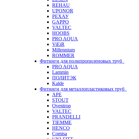
REHAU
UPONOR
РЕХАУ
GAPPO
VALTEC
HOOBS
PRO AQUA
ViEiR
Millennium
ROMMER
Фитинги для полипропиленовых труб
PRO AQUA
Lammin
ПОЛИТЭК
Kalde
Фитинги для металлопластиковых труб
APE
STOUT
Oventrop
VALTEC
PRANDELLI
TIEMME
HENCO
Comisa