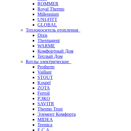
ROMMER
Royal Thermo
Millennium
UNI-FITT
GLOBAL
Теплоноситель отопления
Dixis
Thermagent
WARME
Комфортный Дом
Теплый Дом
Котлы электрические
Protherm
Vaillant
STOUT
Kospel
ZOTA
Ferroli
РЭКО
SAVITR
Thermo Trust
Элемент Комфорта
MIDEA
Termica
E.C.A