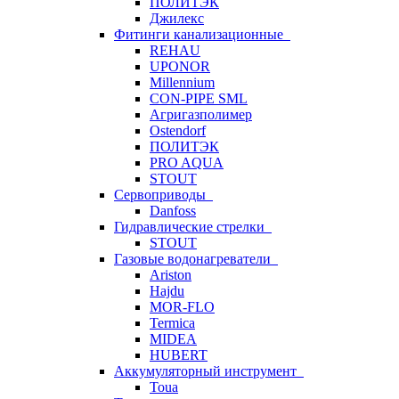
ПОЛИТЭК
Джилекс
Фитинги канализационные
REHAU
UPONOR
Millennium
CON-PIPE SML
Агригазполимер
Ostendorf
ПОЛИТЭК
PRO AQUA
STOUT
Сервоприводы
Danfoss
Гидравлические стрелки
STOUT
Газовые водонагреватели
Ariston
Hajdu
MOR-FLO
Termica
MIDEA
HUBERT
Аккумуляторный инструмент
Toua