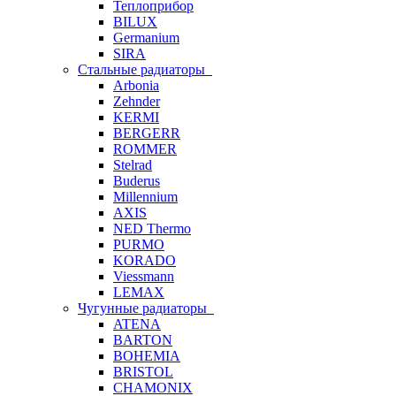
Теплоприбор
BILUX
Germanium
SIRA
Стальные радиаторы
Arbonia
Zehnder
KERMI
BERGERR
ROMMER
Stelrad
Buderus
Millennium
AXIS
NED Thermo
PURMO
KORADO
Viessmann
LEMAX
Чугунные радиаторы
ATENA
BARTON
BOHEMIA
BRISTOL
CHAMONIX