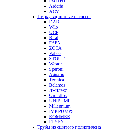
РусНИТ
Arderia
ACV
Циркуляционные насосы
DAB
Wilo
UCP
Biral
ESPA
ZOTA
Valtec
STOUT
Wester
Speroni
Aquario
Termica
Belamos
Джилекс
Grundfos
UNIPUMP
Millennium
IMP PUMPS
ROMMER
ELSEN
Трубы из сшитого полиэтилена