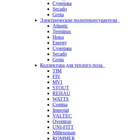
Сунержа
Secado
Grota
Электрические полотенцесушители
Atlantic
Terminus
Ника
Energy
Сунержа
Secado
Grota
Коллектора для теплого пола
TIM
FIV
MVI
STOUT
REHAU
WATTS
Comisa
Imperial
VALTEC
Oventrop
UNI-FITT
Millennium
ROMMER