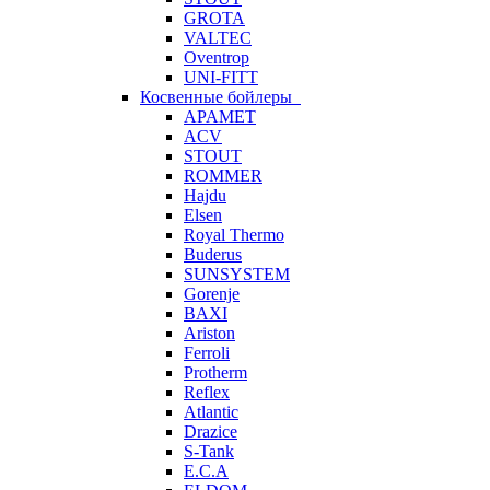
GROTA
VALTEC
Oventrop
UNI-FITT
Косвенные бойлеры
APAMET
ACV
STOUT
ROMMER
Hajdu
Elsen
Royal Thermo
Buderus
SUNSYSTEM
Gorenje
BAXI
Ariston
Ferroli
Protherm
Reflex
Atlantic
Drazice
S-Tank
E.C.A