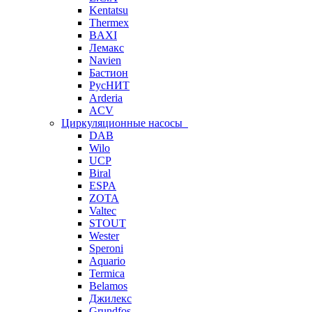
Kentatsu
Thermex
BAXI
Лемакс
Navien
Бастион
РусНИТ
Arderia
ACV
Циркуляционные насосы
DAB
Wilo
UCP
Biral
ESPA
ZOTA
Valtec
STOUT
Wester
Speroni
Aquario
Termica
Belamos
Джилекс
Grundfos