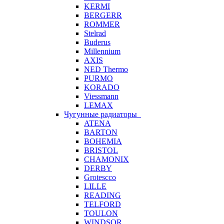
KERMI
BERGERR
ROMMER
Stelrad
Buderus
Millennium
AXIS
NED Thermo
PURMO
KORADO
Viessmann
LEMAX
Чугунные радиаторы
ATENA
BARTON
BOHEMIA
BRISTOL
CHAMONIX
DERBY
Grotescco
LILLE
READING
TELFORD
TOULON
WINDSOR