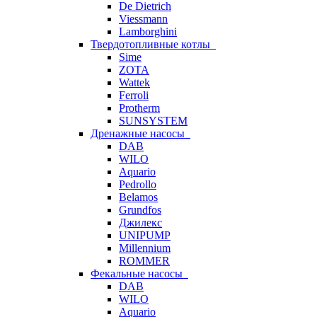
De Dietrich
Viessmann
Lamborghini
Твердотопливные котлы
Sime
ZOTA
Wattek
Ferroli
Protherm
SUNSYSTEM
Дренажные насосы
DAB
WILO
Aquario
Pedrollo
Belamos
Grundfos
Джилекс
UNIPUMP
Millennium
ROMMER
Фекальные насосы
DAB
WILO
Aquario