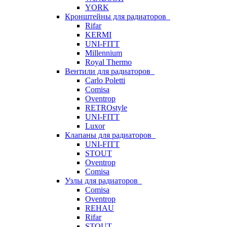
YORK
Кронштейны для радиаторов
Rifar
KERMI
UNI-FITT
Millennium
Royal Thermo
Вентили для радиаторов
Carlo Poletti
Comisa
Oventrop
RETROstyle
UNI-FITT
Luxor
Клапаны для радиаторов
UNI-FITT
STOUT
Oventrop
Comisa
Узлы для радиаторов
Comisa
Oventrop
REHAU
Rifar
STOUT