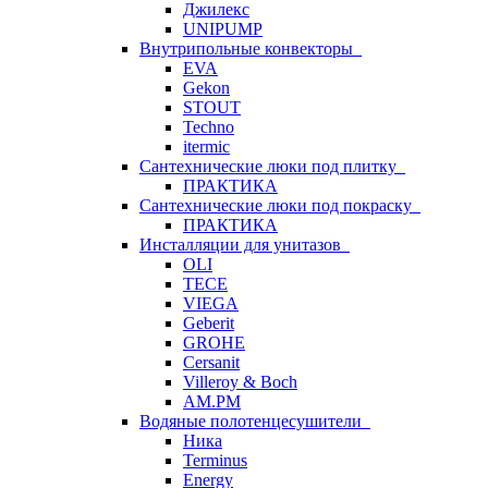
Джилекс
UNIPUMP
Внутрипольные конвекторы
EVA
Gekon
STOUT
Techno
itermic
Сантехнические люки под плитку
ПРАКТИКА
Сантехнические люки под покраску
ПРАКТИКА
Инсталляции для унитазов
OLI
TECE
VIEGA
Geberit
GROHE
Cersanit
Villeroy & Boch
AM.PM
Водяные полотенцесушители
Ника
Terminus
Energy