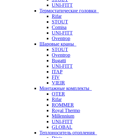
UNI-FITT
Термостатические головки
Rifar
STOUT
Comisa
UNI-FITT
Oventrop
Шаровые краны
STOUT
Oventrop
Bugatti
UNI-FITT
ITAP
FIV
VIEIR
Монтажные комплекты
OTER
Rifar
ROMMER
Royal Thermo
Millennium
UNI-FITT
GLOBAL
Теплоноситель отопления