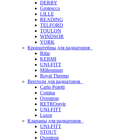
DERBY
Grotescco
LILLE
READING
TELFORD
TOULON
WINDSOR
YORK
Кронштейны для радиаторов
Rifar
KERMI
UNI-FITT
Millennium
Royal Thermo
Вентили для радиаторов
Carlo Poletti
Comisa
Oventrop
RETROstyle
UNI-FITT
Luxor
Клапаны для радиаторов
UNI-FITT
STOUT
Oventrop