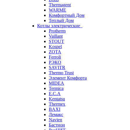
Thermagent
WARME
Комфортный Дом
Теплый Дом
Котлы электрические
Protherm
Vaillant
STOUT
Kospel
ZOTA
Ferroli
РЭКО
SAVITR
Thermo Trust
Элемент Комфорта
MIDEA
Termica
E.C.A
Kentatsu
Thermex
BAXI
Лемакс
Navien
Бастион