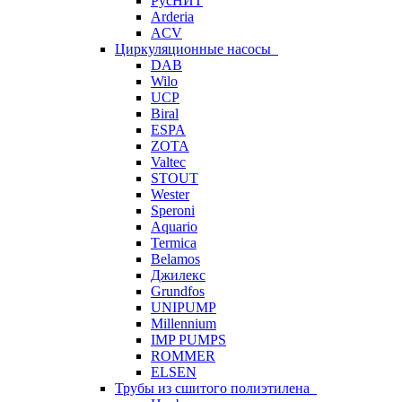
РусНИТ
Arderia
ACV
Циркуляционные насосы
DAB
Wilo
UCP
Biral
ESPA
ZOTA
Valtec
STOUT
Wester
Speroni
Aquario
Termica
Belamos
Джилекс
Grundfos
UNIPUMP
Millennium
IMP PUMPS
ROMMER
ELSEN
Трубы из сшитого полиэтилена