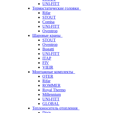
UNI-FITT
Термостатические головки
Rifar
STOUT
Comisa
UNI-FITT
Oventrop
Шаровые краны
STOUT
Oventrop
Bugatti
UNI-FITT
ITAP
FIV
VIEIR
Монтажные комплекты
OTER
Rifar
ROMMER
Royal Thermo
Millennium
UNI-FITT
GLOBAL
Теплоноситель отопления
Dixis