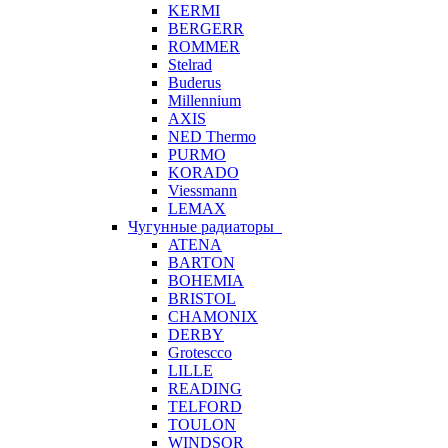
KERMI
BERGERR
ROMMER
Stelrad
Buderus
Millennium
AXIS
NED Thermo
PURMO
KORADO
Viessmann
LEMAX
Чугунные радиаторы
ATENA
BARTON
BOHEMIA
BRISTOL
CHAMONIX
DERBY
Grotescco
LILLE
READING
TELFORD
TOULON
WINDSOR