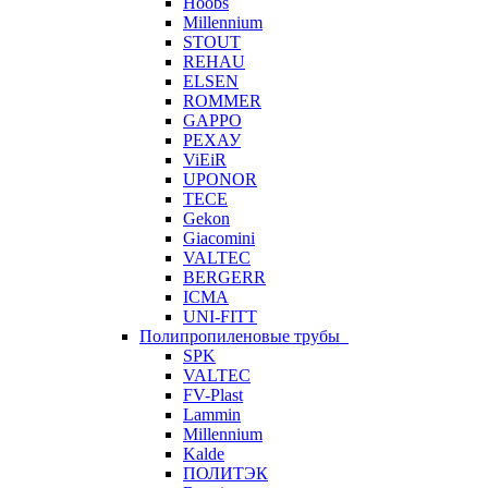
Hoobs
Millennium
STOUT
REHAU
ELSEN
ROMMER
GAPPO
РЕХАУ
ViEiR
UPONOR
TECE
Gekon
Giacomini
VALTEC
BERGERR
ICMA
UNI-FITT
Полипропиленовые трубы
SPK
VALTEC
FV-Plast
Lammin
Millennium
Kalde
ПОЛИТЭК