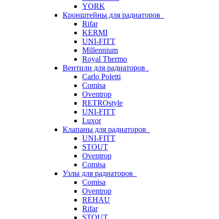
YORK
Кронштейны для радиаторов
Rifar
KERMI
UNI-FITT
Millennium
Royal Thermo
Вентили для радиаторов
Carlo Poletti
Comisa
Oventrop
RETROstyle
UNI-FITT
Luxor
Клапаны для радиаторов
UNI-FITT
STOUT
Oventrop
Comisa
Узлы для радиаторов
Comisa
Oventrop
REHAU
Rifar
STOUT