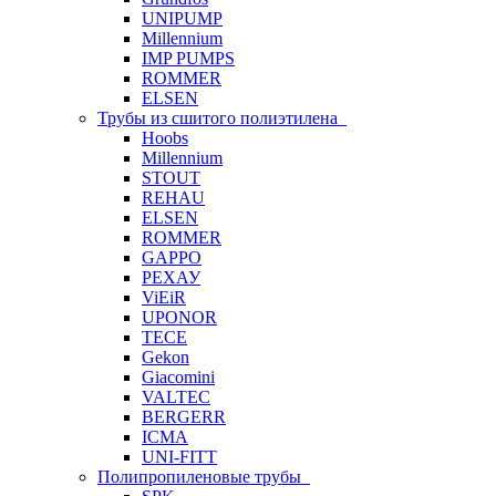
UNIPUMP
Millennium
IMP PUMPS
ROMMER
ELSEN
Трубы из сшитого полиэтилена
Hoobs
Millennium
STOUT
REHAU
ELSEN
ROMMER
GAPPO
РЕХАУ
ViEiR
UPONOR
TECE
Gekon
Giacomini
VALTEC
BERGERR
ICMA
UNI-FITT
Полипропиленовые трубы