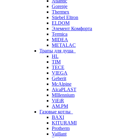
Atlantic
Gorenje
Thermex
Stiebel Eltron
ELDOM
Элемент Комфорта
Termica
MIDEA
METALAC
Трапы для душа
HL
TIM
TECE
VIEGA
Geberit
McAlpine
AlcaPLAST
MIllennium
ViEiR
AM.PM
Газовые котлы
BAXI
KITURAMI
Protherm
Vaillant