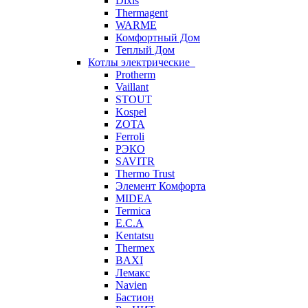
Dixis
Thermagent
WARME
Комфортный Дом
Теплый Дом
Котлы электрические
Protherm
Vaillant
STOUT
Kospel
ZOTA
Ferroli
РЭКО
SAVITR
Thermo Trust
Элемент Комфорта
MIDEA
Termica
E.C.A
Kentatsu
Thermex
BAXI
Лемакс
Navien
Бастион