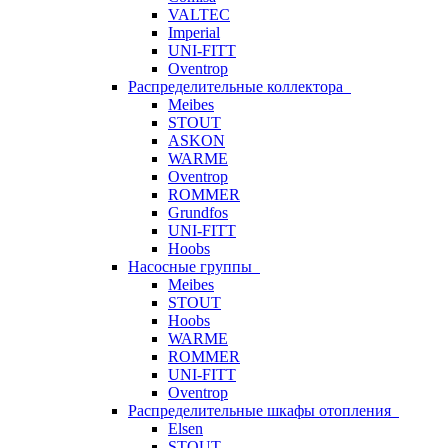
VALTEC
Imperial
UNI-FITT
Oventrop
Распределительные коллектора
Meibes
STOUT
ASKON
WARME
Oventrop
ROMMER
Grundfos
UNI-FITT
Hoobs
Насосные группы
Meibes
STOUT
Hoobs
WARME
ROMMER
UNI-FITT
Oventrop
Распределительные шкафы отопления
Elsen
STOUT