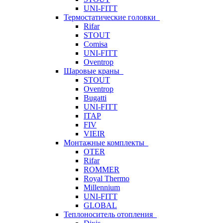
UNI-FITT
Термостатические головки
Rifar
STOUT
Comisa
UNI-FITT
Oventrop
Шаровые краны
STOUT
Oventrop
Bugatti
UNI-FITT
ITAP
FIV
VIEIR
Монтажные комплекты
OTER
Rifar
ROMMER
Royal Thermo
Millennium
UNI-FITT
GLOBAL
Теплоноситель отопления