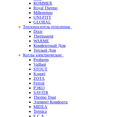
ROMMER
Royal Thermo
Millennium
UNI-FITT
GLOBAL
Теплоноситель отопления
Dixis
Thermagent
WARME
Комфортный Дом
Теплый Дом
Котлы электрические
Protherm
Vaillant
STOUT
Kospel
ZOTA
Ferroli
РЭКО
SAVITR
Thermo Trust
Элемент Комфорта
MIDEA
Termica
E.C.A