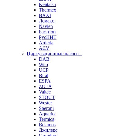
Kentatsu
Thermex
BAXI
Лемакс
Navien
Бастион
РусНИТ
Arderia
ACV
Циркуляционные насосы
DAB
Wilo
UCP
Biral
ESPA
ZOTA
Valtec
STOUT
Wester
Speroni
Aquario
Termica
Belamos
Джилекс
Grundfos