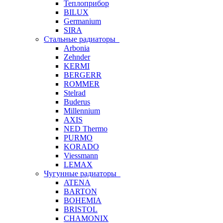
Теплоприбор
BILUX
Germanium
SIRA
Стальные радиаторы
Arbonia
Zehnder
KERMI
BERGERR
ROMMER
Stelrad
Buderus
Millennium
AXIS
NED Thermo
PURMO
KORADO
Viessmann
LEMAX
Чугунные радиаторы
ATENA
BARTON
BOHEMIA
BRISTOL
CHAMONIX