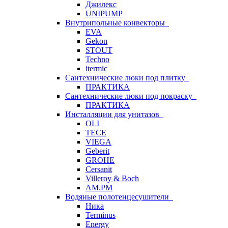
Джилекс
UNIPUMP
Внутрипольные конвекторы
EVA
Gekon
STOUT
Techno
itermic
Сантехнические люки под плитку
ПРАКТИКА
Сантехнические люки под покраску
ПРАКТИКА
Инсталляции для унитазов
OLI
TECE
VIEGA
Geberit
GROHE
Cersanit
Villeroy & Boch
AM.PM
Водяные полотенцесушители
Ника
Terminus
Energy