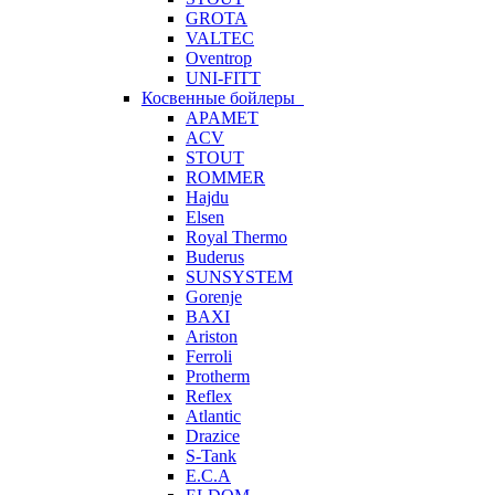
GROTA
VALTEC
Oventrop
UNI-FITT
Косвенные бойлеры
APAMET
ACV
STOUT
ROMMER
Hajdu
Elsen
Royal Thermo
Buderus
SUNSYSTEM
Gorenje
BAXI
Ariston
Ferroli
Protherm
Reflex
Atlantic
Drazice
S-Tank
E.C.A