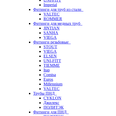
UNI-FITT
Imperial
Фитинги для труб из стали
VALTEC
ROMMER
Фитинги для медных труб
JINTIAN
SANHA
VIEGA
Фитинги резьбовые
STOUT
VIEGA
ELSEN
UNI-FITT
TIEMME
Itap
Comisa
Euros
Millennium
VALTEC
Трубы ПНД
CYKLON
Джилекс
ПОЛИТЭК
Фитинги для ПНД