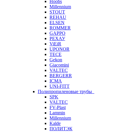
Hoobs
Millennium
STOUT
REHAU
ELSEN
ROMMER
GAPPO
РЕХАУ
ViEiR
UPONOR
TECE
Gekon
Giacomini
VALTEC
BERGERR
ICMA
UNI-FITT
Полипропиленовые трубы
SPK
VALTEC
FV-Plast
Lammin
Millennium
Kalde
ПОЛИТЭК