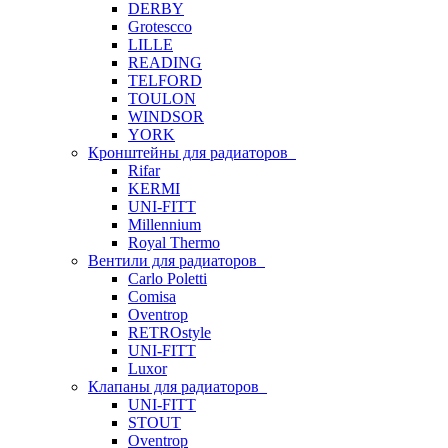
DERBY
Grotescco
LILLE
READING
TELFORD
TOULON
WINDSOR
YORK
Кронштейны для радиаторов
Rifar
KERMI
UNI-FITT
Millennium
Royal Thermo
Вентили для радиаторов
Carlo Poletti
Comisa
Oventrop
RETROstyle
UNI-FITT
Luxor
Клапаны для радиаторов
UNI-FITT
STOUT
Oventrop