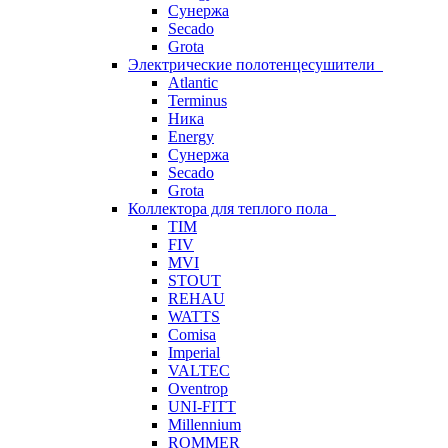
Сунержа
Secado
Grota
Электрические полотенцесушители
Atlantic
Terminus
Ника
Energy
Сунержа
Secado
Grota
Коллектора для теплого пола
TIM
FIV
MVI
STOUT
REHAU
WATTS
Comisa
Imperial
VALTEC
Oventrop
UNI-FITT
Millennium
ROMMER