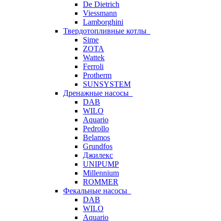
De Dietrich
Viessmann
Lamborghini
Твердотопливные котлы
Sime
ZOTA
Wattek
Ferroli
Protherm
SUNSYSTEM
Дренажные насосы
DAB
WILO
Aquario
Pedrollo
Belamos
Grundfos
Джилекс
UNIPUMP
Millennium
ROMMER
Фекальные насосы
DAB
WILO
Aquario