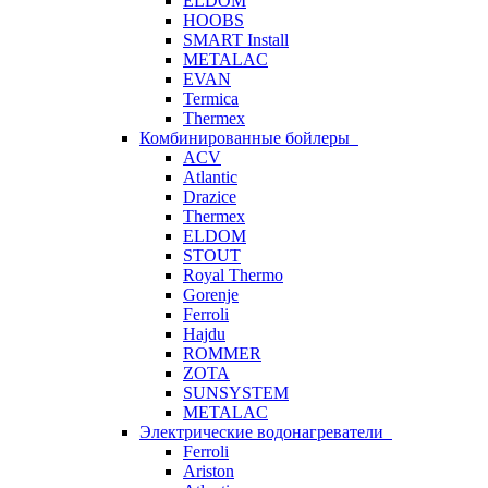
ELDOM
HOOBS
SMART Install
METALAC
EVAN
Termica
Thermex
Комбинированные бойлеры
ACV
Atlantic
Drazice
Thermex
ELDOM
STOUT
Royal Thermo
Gorenje
Ferroli
Hajdu
ROMMER
ZOTA
SUNSYSTEM
METALAC
Электрические водонагреватели
Ferroli
Ariston