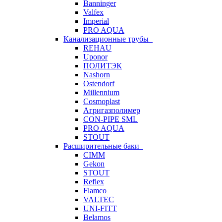
Banninger
Valfex
Imperial
PRO AQUA
Канализационные трубы
REHAU
Uponor
ПОЛИТЭК
Nashorn
Ostendorf
Millennium
Cosmoplast
Агригазполимер
CON-PIPE SML
PRO AQUA
STOUT
Расширительные баки
CIMM
Gekon
STOUT
Reflex
Flamco
VALTEC
UNI-FITT
Belamos