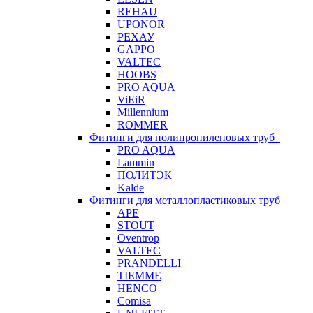
REHAU
UPONOR
РЕХАУ
GAPPO
VALTEC
HOOBS
PRO AQUA
ViEiR
Millennium
ROMMER
Фитинги для полипропиленовых труб
PRO AQUA
Lammin
ПОЛИТЭК
Kalde
Фитинги для металлопластиковых труб
APE
STOUT
Oventrop
VALTEC
PRANDELLI
TIEMME
HENCO
Comisa