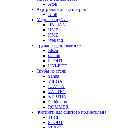
Atoll
Картриджи для фильтров
Atoll
Медные трубы
JINTIAN
HME
KME
Wieland
Трубы гофрированные
Elsen
Gekon
STOUT
UNI-FITT
Трубы из стали
Sanha
VIEGA
LAVITA
VALTEC
NEPTUN
Stahlmann
ROMMER
Фитинги для сшитого полиэтилена
TECE
STOUT
ELSEN