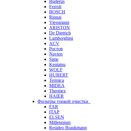
Buderus
Ferroli
BOSCH
Rinnai
Viessmann
ARISTON
De Dietrich
Lamborghini
ACV
Ростов
Navien
Sime
Kentatsu
WOLF
HUBERT
Termica
MIDEA
Thermex
HAIER
Фильтры тонкой очистки
FAR
ITAP
ELSEN
Millennium
Resideo Braukmann