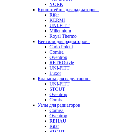
YORK
Кронштейны для радиаторов
Rifar
KERMI
UNI-FITT
Millennium
Royal Thermo
Вентили для радиаторов
Carlo Poletti
Comisa
Oventrop
RETROstyle
UNI-FITT
Luxor
Клапаны для радиаторов
UNI-FITT
STOUT
Oventrop
Comisa
Узлы для радиаторов
Comisa
Oventrop
REHAU
Rifar
STOUT