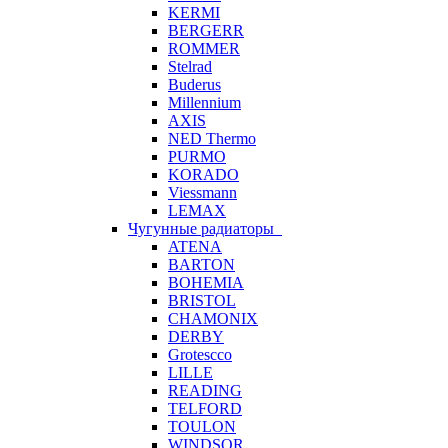
KERMI
BERGERR
ROMMER
Stelrad
Buderus
Millennium
AXIS
NED Thermo
PURMO
KORADO
Viessmann
LEMAX
Чугунные радиаторы
ATENA
BARTON
BOHEMIA
BRISTOL
CHAMONIX
DERBY
Grotescco
LILLE
READING
TELFORD
TOULON
WINDSOR