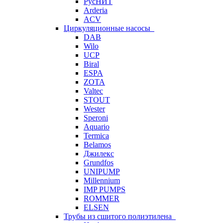
РусНИТ
Arderia
ACV
Циркуляционные насосы
DAB
Wilo
UCP
Biral
ESPA
ZOTA
Valtec
STOUT
Wester
Speroni
Aquario
Termica
Belamos
Джилекс
Grundfos
UNIPUMP
Millennium
IMP PUMPS
ROMMER
ELSEN
Трубы из сшитого полиэтилена