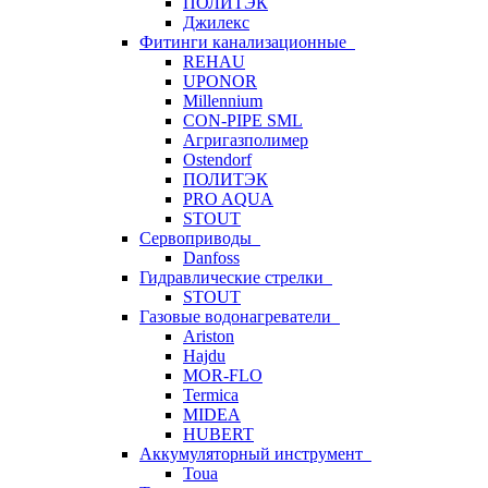
ПОЛИТЭК
Джилекс
Фитинги канализационные
REHAU
UPONOR
Millennium
CON-PIPE SML
Агригазполимер
Ostendorf
ПОЛИТЭК
PRO AQUA
STOUT
Сервоприводы
Danfoss
Гидравлические стрелки
STOUT
Газовые водонагреватели
Ariston
Hajdu
MOR-FLO
Termica
MIDEA
HUBERT
Аккумуляторный инструмент
Toua