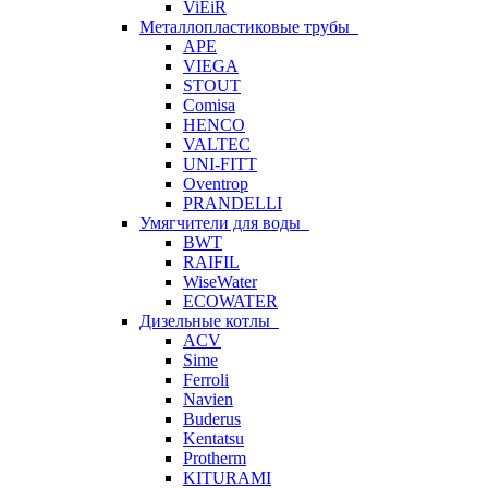
ViEiR
Металлопластиковые трубы
APE
VIEGA
STOUT
Comisa
HENCO
VALTEC
UNI-FITT
Oventrop
PRANDELLI
Умягчители для воды
BWT
RAIFIL
WiseWater
ECOWATER
Дизельные котлы
ACV
Sime
Ferroli
Navien
Buderus
Kentatsu
Protherm
KITURAMI