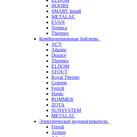
ELDOM
HOOBS
SMART Install
METALAC
EVAN
Termica
Thermex
Комбинированные бойлеры
ACV
Atlantic
Drazice
Thermex
ELDOM
STOUT
Royal Thermo
Gorenje
Ferroli
Hajdu
ROMMER
ZOTA
SUNSYSTEM
METALAC
Электрические водонагреватели
Ferroli
Ariston