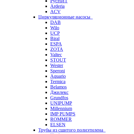
РусНИТ
Arderia
ACV
Циркуляционные насосы
DAB
Wilo
UCP
Biral
ESPA
ZOTA
Valtec
STOUT
Wester
Speroni
Aquario
Termica
Belamos
Джилекс
Grundfos
UNIPUMP
Millennium
IMP PUMPS
ROMMER
ELSEN
Трубы из сшитого полиэтилена