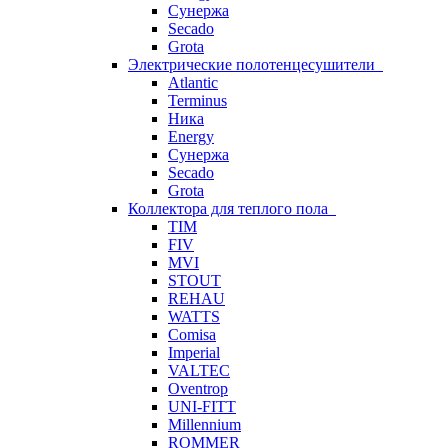
Сунержа
Secado
Grota
Электрические полотенцесушители
Atlantic
Terminus
Ника
Energy
Сунержа
Secado
Grota
Коллектора для теплого пола
TIM
FIV
MVI
STOUT
REHAU
WATTS
Comisa
Imperial
VALTEC
Oventrop
UNI-FITT
Millennium
ROMMER