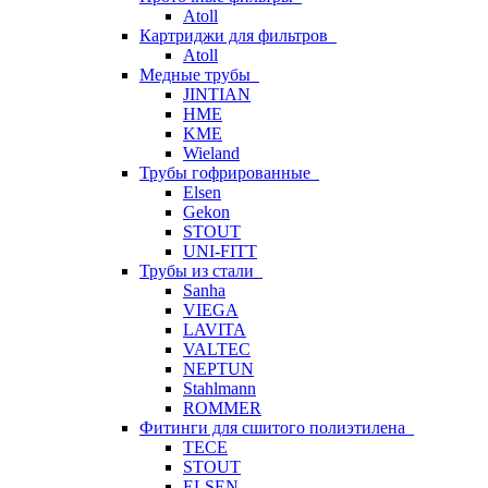
Atoll
Картриджи для фильтров
Atoll
Медные трубы
JINTIAN
HME
KME
Wieland
Трубы гофрированные
Elsen
Gekon
STOUT
UNI-FITT
Трубы из стали
Sanha
VIEGA
LAVITA
VALTEC
NEPTUN
Stahlmann
ROMMER
Фитинги для сшитого полиэтилена
TECE
STOUT
ELSEN