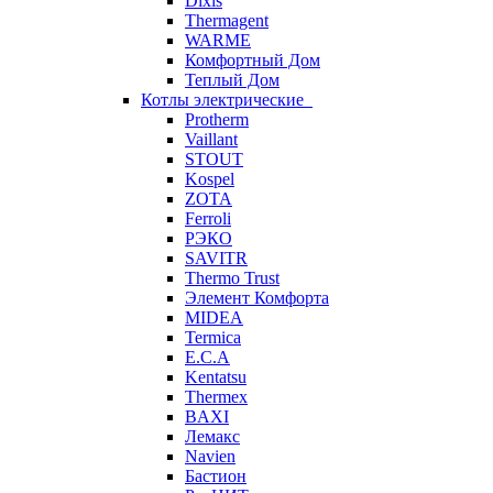
Dixis
Thermagent
WARME
Комфортный Дом
Теплый Дом
Котлы электрические
Protherm
Vaillant
STOUT
Kospel
ZOTA
Ferroli
РЭКО
SAVITR
Thermo Trust
Элемент Комфорта
MIDEA
Termica
E.C.A
Kentatsu
Thermex
BAXI
Лемакс
Navien
Бастион