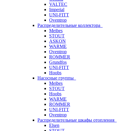
VALTEC
Imperial
UNI-FITT
Oventrop
Распределительные коллектора
Meibes
STOUT
ASKON
WARME
Oventrop
ROMMER
Grundfos
UNI-FITT
Hoobs
Насосные группы
Meibes
STOUT
Hoobs
WARME
ROMMER
UNI-FITT
Oventrop
Распределительные шкафы отопления
Elsen
STOUT