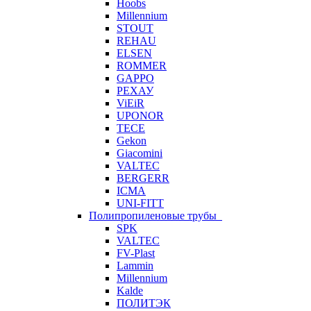
Hoobs
Millennium
STOUT
REHAU
ELSEN
ROMMER
GAPPO
РЕХАУ
ViEiR
UPONOR
TECE
Gekon
Giacomini
VALTEC
BERGERR
ICMA
UNI-FITT
Полипропиленовые трубы
SPK
VALTEC
FV-Plast
Lammin
Millennium
Kalde
ПОЛИТЭК