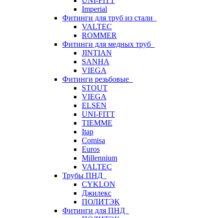
UNI-FITT
Imperial
Фитинги для труб из стали
VALTEC
ROMMER
Фитинги для медных труб
JINTIAN
SANHA
VIEGA
Фитинги резьбовые
STOUT
VIEGA
ELSEN
UNI-FITT
TIEMME
Itap
Comisa
Euros
Millennium
VALTEC
Трубы ПНД
CYKLON
Джилекс
ПОЛИТЭК
Фитинги для ПНД