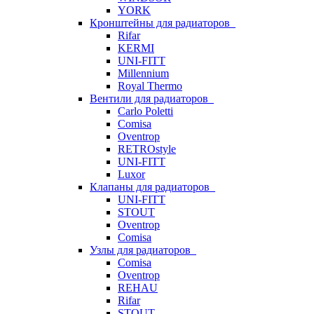
YORK
Кронштейны для радиаторов
Rifar
KERMI
UNI-FITT
Millennium
Royal Thermo
Вентили для радиаторов
Carlo Poletti
Comisa
Oventrop
RETROstyle
UNI-FITT
Luxor
Клапаны для радиаторов
UNI-FITT
STOUT
Oventrop
Comisa
Узлы для радиаторов
Comisa
Oventrop
REHAU
Rifar
STOUT