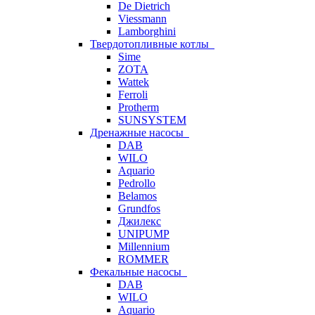
De Dietrich
Viessmann
Lamborghini
Твердотопливные котлы
Sime
ZOTA
Wattek
Ferroli
Protherm
SUNSYSTEM
Дренажные насосы
DAB
WILO
Aquario
Pedrollo
Belamos
Grundfos
Джилекс
UNIPUMP
Millennium
ROMMER
Фекальные насосы
DAB
WILO
Aquario