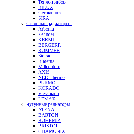
Теплоприбор
BILUX
Germanium
SIRA
Стальные радиаторы
Arbonia
Zehnder
KERMI
BERGERR
ROMMER
Stelrad
Buderus
Millennium
AXIS
NED Thermo
PURMO
KORADO
Viessmann
LEMAX
Чугунные радиаторы
ATENA
BARTON
BOHEMIA
BRISTOL
CHAMONIX