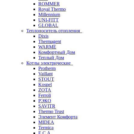
ROMMER
Royal Thermo
Millennium
UNI-FITT
GLOBAL
Теплоноситель отопления
Dixis
Thermagent
WARME
Комфортный Дом
Теплый Дом
Котлы электрические
Protherm
Vaillant
STOUT
Kospel
ZOTA
Ferroli
РЭКО
SAVITR
Thermo Trust
Элемент Комфорта
MIDEA
Termica
E.C.A