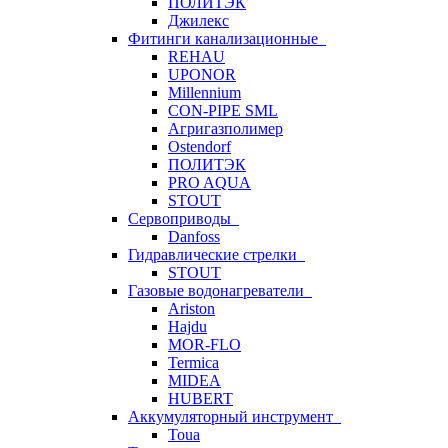
ПОЛИТЭК
Джилекс
Фитинги канализационные
REHAU
UPONOR
Millennium
CON-PIPE SML
Агригазполимер
Ostendorf
ПОЛИТЭК
PRO AQUA
STOUT
Сервоприводы
Danfoss
Гидравлические стрелки
STOUT
Газовые водонагреватели
Ariston
Hajdu
MOR-FLO
Termica
MIDEA
HUBERT
Аккумуляторный инструмент
Toua