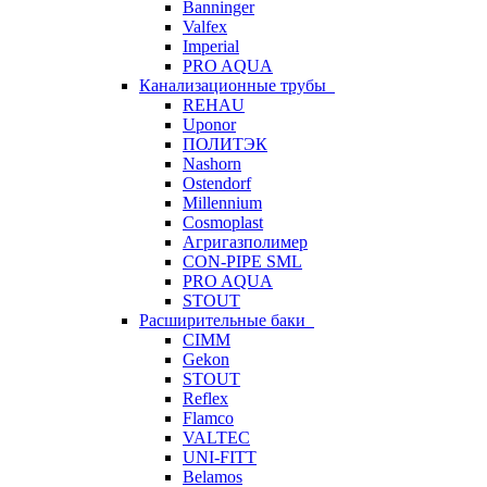
Banninger
Valfex
Imperial
PRO AQUA
Канализационные трубы
REHAU
Uponor
ПОЛИТЭК
Nashorn
Ostendorf
Millennium
Cosmoplast
Агригазполимер
CON-PIPE SML
PRO AQUA
STOUT
Расширительные баки
CIMM
Gekon
STOUT
Reflex
Flamco
VALTEC
UNI-FITT
Belamos