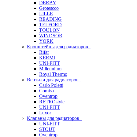
DERBY
Grotescco
LILLE
READING
TELFORD
TOULON
WINDSOR
YORK
Кронштейны для радиаторов
Rifar
KERMI
UNI-FITT
Millennium
Royal Thermo
Вентили для радиаторов
Carlo Poletti
Comisa
Oventrop
RETROstyle
UNI-FITT
Luxor
Клапаны для радиаторов
UNI-FITT
STOUT
Oventrop