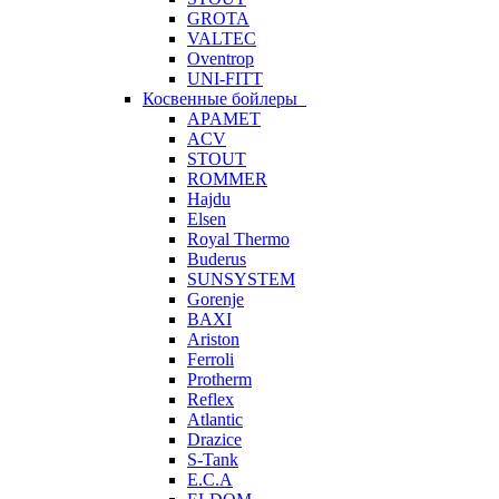
GROTA
VALTEC
Oventrop
UNI-FITT
Косвенные бойлеры
APAMET
ACV
STOUT
ROMMER
Hajdu
Elsen
Royal Thermo
Buderus
SUNSYSTEM
Gorenje
BAXI
Ariston
Ferroli
Protherm
Reflex
Atlantic
Drazice
S-Tank
E.C.A