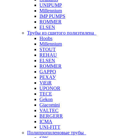
UNIPUMP
Millennium
IMP PUMPS
ROMMER
ELSEN
Трубы из сшитого полиэтилена
Hoobs
Millennium
STOUT
REHAU
ELSEN
ROMMER
GAPPO
РЕХАУ
ViEiR
UPONOR
TECE
Gekon
Giacomini
VALTEC
BERGERR
ICMA
UNI-FITT
Полипропиленовые трубы