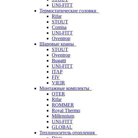
UNI-FITT
Термостатические головки
Rifar
STOUT
Comisa
UNI-FITT
Oventrop
Шаровые краны
STOUT
Oventrop
Bugatti
UNI-FITT
ITAP
FIV
VIEIR
Монтажные комплекты
OTER
Rifar
ROMMER
Royal Thermo
Millennium
UNI-FITT
GLOBAL
Теплоноситель отопления