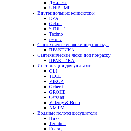
Джилекс
UNIPUMP
Внутрипольные конвекторы
EVA
Gekon
STOUT
Techno
itermic
Сантехнические люки под плитку
ПРАКТИКА
Сантехнические люки под покраску
ПРАКТИКА
Инсталляции для унитазов
OLI
TECE
VIEGA
Geberit
GROHE
Cersanit
Villeroy & Boch
AM.PM
Водяные полотенцесушители
Ника
Terminus
Energy