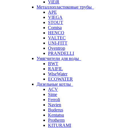
ViEiR
Металлопластиковые трубы
APE
VIEGA
STOUT
Comisa
HENCO
VALTEC
UNI-FITT
Oventrop
PRANDELLI
Умягчители для воды
BWT
RAIFIL
WiseWater
ECOWATER
Дизельные котлы
ACV
Sime
Ferroli
Navien
Buderus
Kentatsu
Protherm
KITURAMI