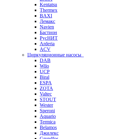
Kentatsu
Thermex
BAXI
Лемакс
Navien
Бастион
РусНИТ
Arderia
ACV
Циркуляционные насосы
DAB
Wilo
UCP
Biral
ESPA
ZOTA
Valtec
STOUT
Wester
Speroni
Aquario
Termica
Belamos
Джилекс
Grundfos