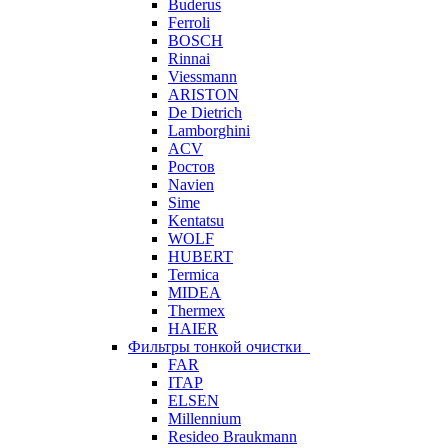
Buderus
Ferroli
BOSCH
Rinnai
Viessmann
ARISTON
De Dietrich
Lamborghini
ACV
Ростов
Navien
Sime
Kentatsu
WOLF
HUBERT
Termica
MIDEA
Thermex
HAIER
Фильтры тонкой очистки
FAR
ITAP
ELSEN
Millennium
Resideo Braukmann