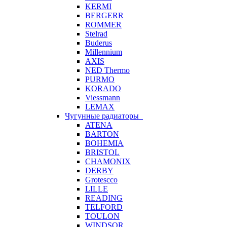
KERMI
BERGERR
ROMMER
Stelrad
Buderus
Millennium
AXIS
NED Thermo
PURMO
KORADO
Viessmann
LEMAX
Чугунные радиаторы
ATENA
BARTON
BOHEMIA
BRISTOL
CHAMONIX
DERBY
Grotescco
LILLE
READING
TELFORD
TOULON
WINDSOR