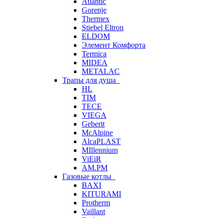
Atlantic
Gorenje
Thermex
Stiebel Eltron
ELDOM
Элемент Комфорта
Termica
MIDEA
METALAC
Трапы для душа
HL
TIM
TECE
VIEGA
Geberit
McAlpine
AlcaPLAST
MIllennium
ViEiR
AM.PM
Газовые котлы
BAXI
KITURAMI
Protherm
Vaillant