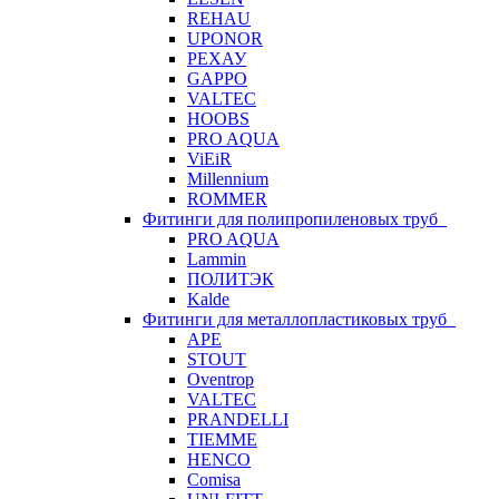
REHAU
UPONOR
РЕХАУ
GAPPO
VALTEC
HOOBS
PRO AQUA
ViEiR
Millennium
ROMMER
Фитинги для полипропиленовых труб
PRO AQUA
Lammin
ПОЛИТЭК
Kalde
Фитинги для металлопластиковых труб
APE
STOUT
Oventrop
VALTEC
PRANDELLI
TIEMME
HENCO
Comisa