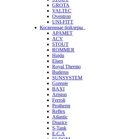
GROTA
VALTEC
Oventrop
UNI-FITT
Косвенные бойлеры
APAMET
ACV
STOUT
ROMMER
Hajdu
Elsen
Royal Thermo
Buderus
SUNSYSTEM
Gorenje
BAXI
Ariston
Ferroli
Protherm
Reflex
Atlantic
Drazice
S-Tank
E.C.A