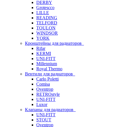
DERBY
Grotescco
LILLE
READING
TELFORD
TOULON
WINDSOR
YORK
Кронштейны для радиаторов
Rifar
KERMI
UNI-FITT
Millennium
Royal Thermo
Вентили для радиаторов
Carlo Poletti
Comisa
Oventrop
RETROstyle
UNI-FITT
Luxor
Клапаны для радиаторов
UNI-FITT
STOUT
Oventrop