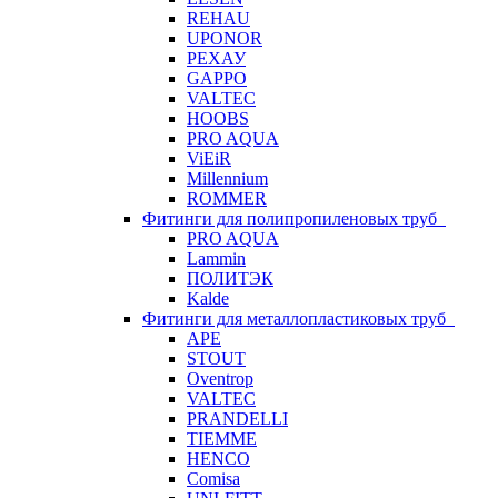
REHAU
UPONOR
РЕХАУ
GAPPO
VALTEC
HOOBS
PRO AQUA
ViEiR
Millennium
ROMMER
Фитинги для полипропиленовых труб
PRO AQUA
Lammin
ПОЛИТЭК
Kalde
Фитинги для металлопластиковых труб
APE
STOUT
Oventrop
VALTEC
PRANDELLI
TIEMME
HENCO
Comisa