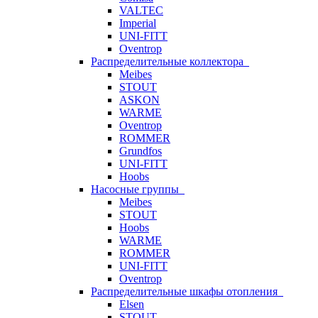
VALTEC
Imperial
UNI-FITT
Oventrop
Распределительные коллектора
Meibes
STOUT
ASKON
WARME
Oventrop
ROMMER
Grundfos
UNI-FITT
Hoobs
Насосные группы
Meibes
STOUT
Hoobs
WARME
ROMMER
UNI-FITT
Oventrop
Распределительные шкафы отопления
Elsen
STOUT