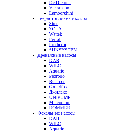
De Dietrich
Viessmann
Lamborghini
Твердотопливные котлы
Sime
ZOTA
Wattek
Ferroli
Protherm
SUNSYSTEM
Дренажные насосы
DAB
WILO
Aquario
Pedrollo
Belamos
Grundfos
Джилекс
UNIPUMP
Millennium
ROMMER
Фекальные насосы
DAB
WILO
Aquario