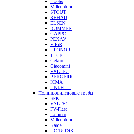
Hoobs
Millennium
STOUT
REHAU
ELSEN
ROMMER
GAPPO
РЕХАУ
ViEiR
UPONOR
TECE
Gekon
Giacomini
VALTEC
BERGERR
ICMA
UNI-FITT
Полипропиленовые трубы
SPK
VALTEC
FV-Plast
Lammin
Millennium
Kalde
ПОЛИТЭК