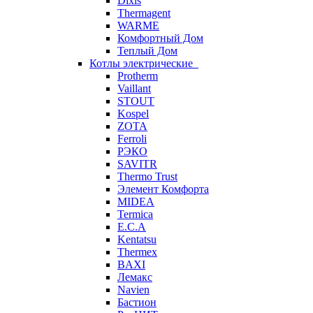
Dixis
Thermagent
WARME
Комфортный Дом
Теплый Дом
Котлы электрические
Protherm
Vaillant
STOUT
Kospel
ZOTA
Ferroli
РЭКО
SAVITR
Thermo Trust
Элемент Комфорта
MIDEA
Termica
E.C.A
Kentatsu
Thermex
BAXI
Лемакс
Navien
Бастион