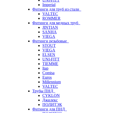
UNI-FITT
Imperial
Фитинги для труб из стали
VALTEC
ROMMER
Фитинги для медных труб
JINTIAN
SANHA
VIEGA
Фитинги резьбовые
STOUT
VIEGA
ELSEN
UNI-FITT
TIEMME
Itap
Comisa
Euros
Millennium
VALTEC
Трубы ПНД
CYKLON
Джилекс
ПОЛИТЭК
Фитинги для ПНД