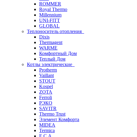
ROMMER
Royal Thermo
Millennium
UNI-FITT
GLOBAL
Теплоноситель отопления
Dixis
Thermagent
WARME
Комфортный Дом
Теплый Дом
Котлы электрические
Protherm
Vaillant
STOUT
Kospel
ZOTA
Ferroli
РЭКО
SAVITR
Thermo Trust
Элемент Комфорта
MIDEA
Termica
E.C.A