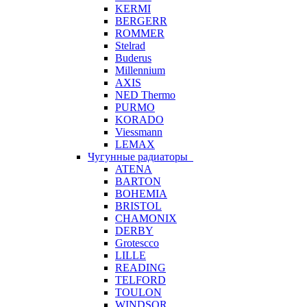
KERMI
BERGERR
ROMMER
Stelrad
Buderus
Millennium
AXIS
NED Thermo
PURMO
KORADO
Viessmann
LEMAX
Чугунные радиаторы
ATENA
BARTON
BOHEMIA
BRISTOL
CHAMONIX
DERBY
Grotescco
LILLE
READING
TELFORD
TOULON
WINDSOR