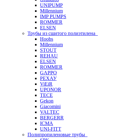
UNIPUMP
Millennium
IMP PUMPS
ROMMER
ELSEN
Трубы из сшитого полиэтилена
Hoobs
Millennium
STOUT
REHAU
ELSEN
ROMMER
GAPPO
РЕХАУ
ViEiR
UPONOR
TECE
Gekon
Giacomini
VALTEC
BERGERR
ICMA
UNI-FITT
Полипропиленовые трубы