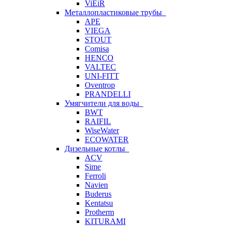
ViEiR
Металлопластиковые трубы
APE
VIEGA
STOUT
Comisa
HENCO
VALTEC
UNI-FITT
Oventrop
PRANDELLI
Умягчители для воды
BWT
RAIFIL
WiseWater
ECOWATER
Дизельные котлы
ACV
Sime
Ferroli
Navien
Buderus
Kentatsu
Protherm
KITURAMI