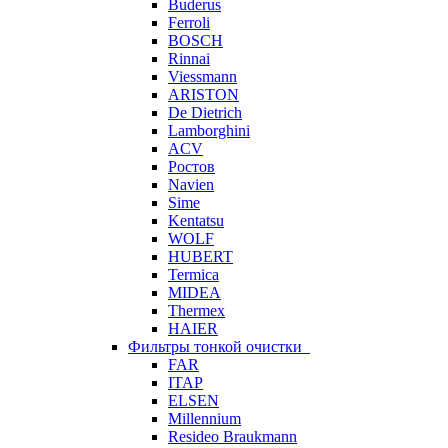
Buderus
Ferroli
BOSCH
Rinnai
Viessmann
ARISTON
De Dietrich
Lamborghini
ACV
Ростов
Navien
Sime
Kentatsu
WOLF
HUBERT
Termica
MIDEA
Thermex
HAIER
Фильтры тонкой очистки
FAR
ITAP
ELSEN
Millennium
Resideo Braukmann