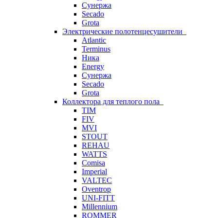
Сунержа
Secado
Grota
Электрические полотенцесушители
Atlantic
Terminus
Ника
Energy
Сунержа
Secado
Grota
Коллектора для теплого пола
TIM
FIV
MVI
STOUT
REHAU
WATTS
Comisa
Imperial
VALTEC
Oventrop
UNI-FITT
Millennium
ROMMER