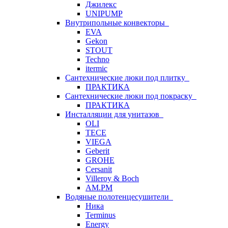
Джилекс
UNIPUMP
Внутрипольные конвекторы
EVA
Gekon
STOUT
Techno
itermic
Сантехнические люки под плитку
ПРАКТИКА
Сантехнические люки под покраску
ПРАКТИКА
Инсталляции для унитазов
OLI
TECE
VIEGA
Geberit
GROHE
Cersanit
Villeroy & Boch
AM.PM
Водяные полотенцесушители
Ника
Terminus
Energy