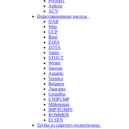
РусНИТ
Arderia
ACV
Циркуляционные насосы
DAB
Wilo
UCP
Biral
ESPA
ZOTA
Valtec
STOUT
Wester
Speroni
Aquario
Termica
Belamos
Джилекс
Grundfos
UNIPUMP
Millennium
IMP PUMPS
ROMMER
ELSEN
Трубы из сшитого полиэтилена