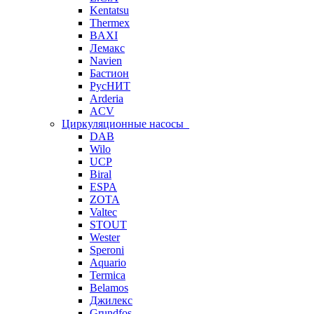
Kentatsu
Thermex
BAXI
Лемакс
Navien
Бастион
РусНИТ
Arderia
ACV
Циркуляционные насосы
DAB
Wilo
UCP
Biral
ESPA
ZOTA
Valtec
STOUT
Wester
Speroni
Aquario
Termica
Belamos
Джилекс
Grundfos