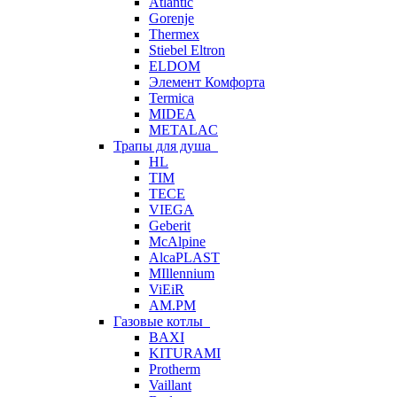
Atlantic
Gorenje
Thermex
Stiebel Eltron
ELDOM
Элемент Комфорта
Termica
MIDEA
METALAC
Трапы для душа
HL
TIM
TECE
VIEGA
Geberit
McAlpine
AlcaPLAST
MIllennium
ViEiR
AM.PM
Газовые котлы
BAXI
KITURAMI
Protherm
Vaillant