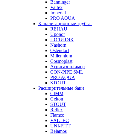
Banninger
Valfex
Imperial
PRO AQUA
Канализационные трубы
REHAU
Uponor
ПОЛИТЭК
Nashorn
Ostendorf
Millennium
Cosmoplast
Агригазполимер
CON-PIPE SML
PRO AQUA
STOUT
Расширительные баки
CIMM
Gekon
STOUT
Reflex
Flamco
VALTEC
UNI-FITT
Belamos