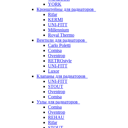
YORK
Кронштейны для радиаторов
Rifar
KERMI
UNI-FITT
Millennium
Royal Thermo
Вентили для радиаторов
Carlo Poletti
Comisa
Oventrop
RETROstyle
UNI-FITT
Luxor
Клапаны для радиаторов
UNI-FITT
STOUT
Oventrop
Comisa
Узлы для радиаторов
Comisa
Oventrop
REHAU
Rifar
STOUT