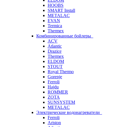
ELDOM
HOOBS
SMART Install
METALAC
EVAN
Termica
Thermex
Комбинированные бойлеры
ACV
Atlantic
Drazice
Thermex
ELDOM
STOUT
Royal Thermo
Gorenje
Ferroli
Hajdu
ROMMER
ZOTA
SUNSYSTEM
METALAC
Электрические водонагреватели
Ferroli
Ariston