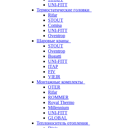
UNI-FITT
Термостатические головки
Rifar
STOUT
Comisa
UNI-FITT
Oventrop
Шаровые краны
STOUT
Oventrop
Bugatti
UNI-FITT
ITAP
FIV
VIEIR
Монтажные комплекты
OTER
Rifar
ROMMER
Royal Thermo
Millennium
UNI-FITT
GLOBAL
Теплоноситель отопления