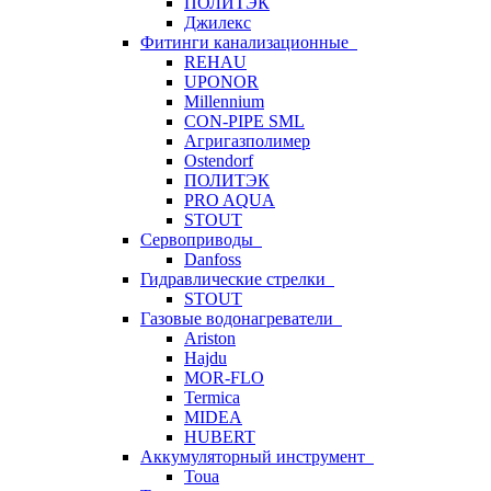
ПОЛИТЭК
Джилекс
Фитинги канализационные
REHAU
UPONOR
Millennium
CON-PIPE SML
Агригазполимер
Ostendorf
ПОЛИТЭК
PRO AQUA
STOUT
Сервоприводы
Danfoss
Гидравлические стрелки
STOUT
Газовые водонагреватели
Ariston
Hajdu
MOR-FLO
Termica
MIDEA
HUBERT
Аккумуляторный инструмент
Toua