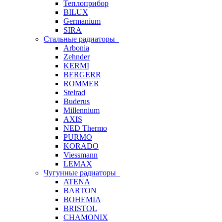
Теплоприбор
BILUX
Germanium
SIRA
Стальные радиаторы
Arbonia
Zehnder
KERMI
BERGERR
ROMMER
Stelrad
Buderus
Millennium
AXIS
NED Thermo
PURMO
KORADO
Viessmann
LEMAX
Чугунные радиаторы
ATENA
BARTON
BOHEMIA
BRISTOL
CHAMONIX