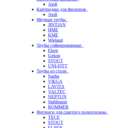
Atoll
Картриджи для фильтров
Atoll
Медные трубы
JINTIAN
HME
KME
Wieland
Трубы гофрированные
Elsen
Gekon
STOUT
UNI-FITT
Трубы из стали
Sanha
VIEGA
LAVITA
VALTEC
NEPTUN
Stahlmann
ROMMER
Фитинги для сшитого полиэтилена
TECE
STOUT
ELSEN