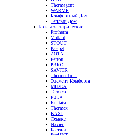
Thermagent
WARME
Комфортный Дом
Теплый Дом
Котлы электрические
Protherm
Vaillant
STOUT
Kospel
ZOTA
Ferroli
РЭКО
SAVITR
Thermo Trust
Элемент Комфорта
MIDEA
Termica
E.C.A
Kentatsu
Thermex
BAXI
Лемакс
Navien
Бастион