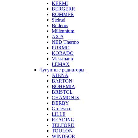
KERMI
BERGERR
ROMMER
Stelrad
Buderus
Millennium
AXIS
NED Thermo
PURMO
KORADO
Viessmann
LEMAX
Чугунные радиаторы
ATENA
BARTON
BOHEMIA
BRISTOL
CHAMONIX
DERBY
Grotescco
LILLE
READING
TELFORD
TOULON
WINDSOR