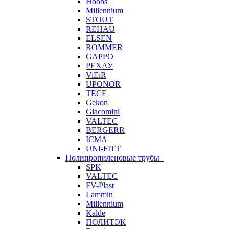
Hoobs
Millennium
STOUT
REHAU
ELSEN
ROMMER
GAPPO
РЕХАУ
ViEiR
UPONOR
TECE
Gekon
Giacomini
VALTEC
BERGERR
ICMA
UNI-FITT
Полипропиленовые трубы
SPK
VALTEC
FV-Plast
Lammin
Millennium
Kalde
ПОЛИТЭК