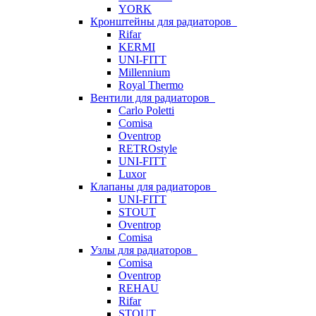
YORK
Кронштейны для радиаторов
Rifar
KERMI
UNI-FITT
Millennium
Royal Thermo
Вентили для радиаторов
Carlo Poletti
Comisa
Oventrop
RETROstyle
UNI-FITT
Luxor
Клапаны для радиаторов
UNI-FITT
STOUT
Oventrop
Comisa
Узлы для радиаторов
Comisa
Oventrop
REHAU
Rifar
STOUT