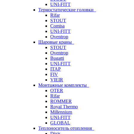
UNI-FITT
Термостатические головки
Rifar
STOUT
Comisa
UNI-FITT
Oventrop
Шаровые краны
STOUT
Oventrop
Bugatti
UNI-FITT
ITAP
FIV
VIEIR
Монтажные комплекты
OTER
Rifar
ROMMER
Royal Thermo
Millennium
UNI-FITT
GLOBAL
Теплоноситель отопления
Dixis