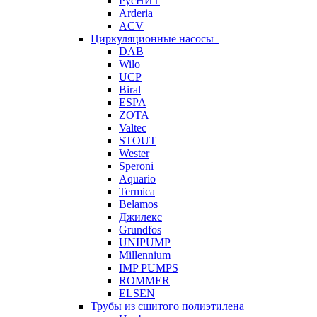
РусНИТ
Arderia
ACV
Циркуляционные насосы
DAB
Wilo
UCP
Biral
ESPA
ZOTA
Valtec
STOUT
Wester
Speroni
Aquario
Termica
Belamos
Джилекс
Grundfos
UNIPUMP
Millennium
IMP PUMPS
ROMMER
ELSEN
Трубы из сшитого полиэтилена