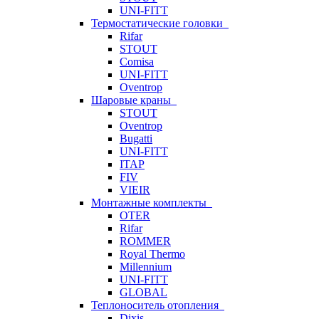
UNI-FITT
Термостатические головки
Rifar
STOUT
Comisa
UNI-FITT
Oventrop
Шаровые краны
STOUT
Oventrop
Bugatti
UNI-FITT
ITAP
FIV
VIEIR
Монтажные комплекты
OTER
Rifar
ROMMER
Royal Thermo
Millennium
UNI-FITT
GLOBAL
Теплоноситель отопления
Dixis