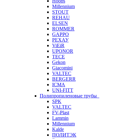
Hoobs
Millennium
STOUT
REHAU
ELSEN
ROMMER
GAPPO
РЕХАУ
ViEiR
UPONOR
TECE
Gekon
Giacomini
VALTEC
BERGERR
ICMA
UNI-FITT
Полипропиленовые трубы
SPK
VALTEC
FV-Plast
Lammin
Millennium
Kalde
ПОЛИТЭК