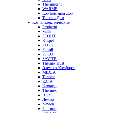
Thermagent
WARME
Комфортный Дом
Теплый Дом
Котлы электрические
Protherm
Vaillant
STOUT
Kospel
ZOTA
Ferroli
РЭКО
SAVITR
Thermo Trust
Элемент Комфорта
MIDEA
Termica
E.C.A
Kentatsu
Thermex
BAXI
Лемакс
Navien
Бастион