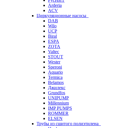
РусНИТ
Arderia
ACV
Циркуляционные насосы
DAB
Wilo
UCP
Biral
ESPA
ZOTA
Valtec
STOUT
Wester
Speroni
Aquario
Termica
Belamos
Джилекс
Grundfos
UNIPUMP
Millennium
IMP PUMPS
ROMMER
ELSEN
Трубы из сшитого полиэтилена