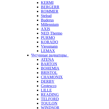
KERMI
BERGERR
ROMMER
Stelrad
Buderus
Millennium
AXIS
NED Thermo
PURMO
KORADO
Viessmann
LEMAX
Чугунные радиаторы
ATENA
BARTON
BOHEMIA
BRISTOL
CHAMONIX
DERBY
Grotescco
LILLE
READING
TELFORD
TOULON
WINDSOR