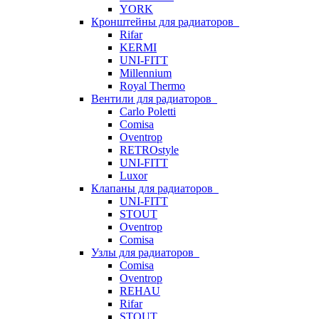
YORK
Кронштейны для радиаторов
Rifar
KERMI
UNI-FITT
Millennium
Royal Thermo
Вентили для радиаторов
Carlo Poletti
Comisa
Oventrop
RETROstyle
UNI-FITT
Luxor
Клапаны для радиаторов
UNI-FITT
STOUT
Oventrop
Comisa
Узлы для радиаторов
Comisa
Oventrop
REHAU
Rifar
STOUT