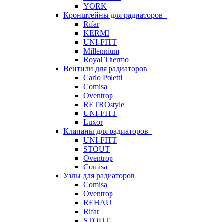
YORK
Кронштейны для радиаторов
Rifar
KERMI
UNI-FITT
Millennium
Royal Thermo
Вентили для радиаторов
Carlo Poletti
Comisa
Oventrop
RETROstyle
UNI-FITT
Luxor
Клапаны для радиаторов
UNI-FITT
STOUT
Oventrop
Comisa
Узлы для радиаторов
Comisa
Oventrop
REHAU
Rifar
STOUT