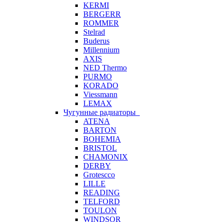
KERMI
BERGERR
ROMMER
Stelrad
Buderus
Millennium
AXIS
NED Thermo
PURMO
KORADO
Viessmann
LEMAX
Чугунные радиаторы
ATENA
BARTON
BOHEMIA
BRISTOL
CHAMONIX
DERBY
Grotescco
LILLE
READING
TELFORD
TOULON
WINDSOR