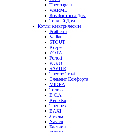
Thermagent
WARME
Комфортный Дом
Теплый Дом
Котлы электрические
Protherm
Vaillant
STOUT
Kospel
ZOTA
Ferroli
РЭКО
SAVITR
Thermo Trust
Элемент Комфорта
MIDEA
Termica
E.C.A
Kentatsu
Thermex
BAXI
Лемакс
Navien
Бастион