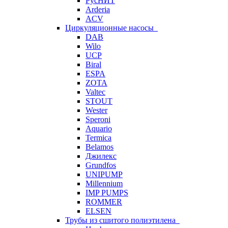
РусНИТ
Arderia
ACV
Циркуляционные насосы
DAB
Wilo
UCP
Biral
ESPA
ZOTA
Valtec
STOUT
Wester
Speroni
Aquario
Termica
Belamos
Джилекс
Grundfos
UNIPUMP
Millennium
IMP PUMPS
ROMMER
ELSEN
Трубы из сшитого полиэтилена