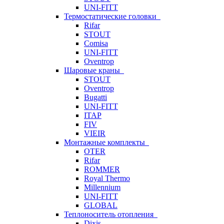
UNI-FITT
Термостатические головки
Rifar
STOUT
Comisa
UNI-FITT
Oventrop
Шаровые краны
STOUT
Oventrop
Bugatti
UNI-FITT
ITAP
FIV
VIEIR
Монтажные комплекты
OTER
Rifar
ROMMER
Royal Thermo
Millennium
UNI-FITT
GLOBAL
Теплоноситель отопления
Dixis