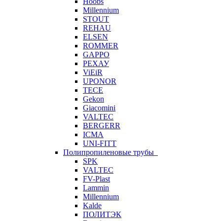
Hoobs
Millennium
STOUT
REHAU
ELSEN
ROMMER
GAPPO
РЕХАУ
ViEiR
UPONOR
TECE
Gekon
Giacomini
VALTEC
BERGERR
ICMA
UNI-FITT
Полипропиленовые трубы
SPK
VALTEC
FV-Plast
Lammin
Millennium
Kalde
ПОЛИТЭК