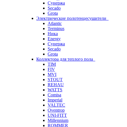
Сунержа
Secado
Grota
Электрические полотенцесушители
Atlantic
Terminus
Ника
Energy
Сунержа
Secado
Grota
Коллектора для теплого пола
TIM
FIV
MVI
STOUT
REHAU
WATTS
Comisa
Imperial
VALTEC
Oventrop
UNI-FITT
Millennium
ROMMER