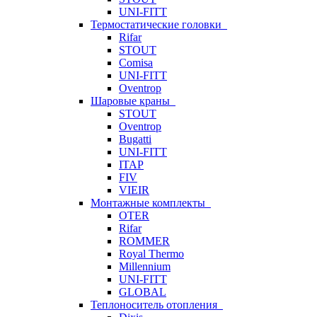
UNI-FITT
Термостатические головки
Rifar
STOUT
Comisa
UNI-FITT
Oventrop
Шаровые краны
STOUT
Oventrop
Bugatti
UNI-FITT
ITAP
FIV
VIEIR
Монтажные комплекты
OTER
Rifar
ROMMER
Royal Thermo
Millennium
UNI-FITT
GLOBAL
Теплоноситель отопления