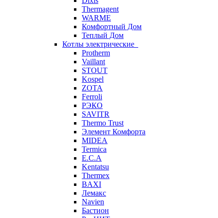
Dixis
Thermagent
WARME
Комфортный Дом
Теплый Дом
Котлы электрические
Protherm
Vaillant
STOUT
Kospel
ZOTA
Ferroli
РЭКО
SAVITR
Thermo Trust
Элемент Комфорта
MIDEA
Termica
E.C.A
Kentatsu
Thermex
BAXI
Лемакс
Navien
Бастион