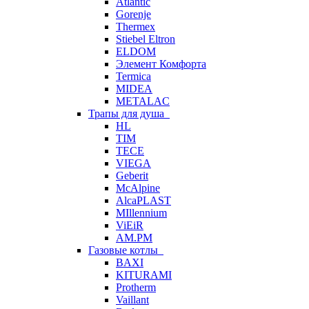
Atlantic
Gorenje
Thermex
Stiebel Eltron
ELDOM
Элемент Комфорта
Termica
MIDEA
METALAC
Трапы для душа
HL
TIM
TECE
VIEGA
Geberit
McAlpine
AlcaPLAST
MIllennium
ViEiR
AM.PM
Газовые котлы
BAXI
KITURAMI
Protherm
Vaillant