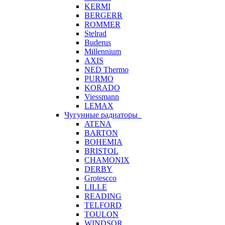
KERMI
BERGERR
ROMMER
Stelrad
Buderus
Millennium
AXIS
NED Thermo
PURMO
KORADO
Viessmann
LEMAX
Чугунные радиаторы
ATENA
BARTON
BOHEMIA
BRISTOL
CHAMONIX
DERBY
Grotescco
LILLE
READING
TELFORD
TOULON
WINDSOR