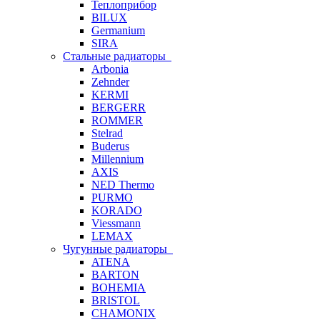
Теплоприбор
BILUX
Germanium
SIRA
Стальные радиаторы
Arbonia
Zehnder
KERMI
BERGERR
ROMMER
Stelrad
Buderus
Millennium
AXIS
NED Thermo
PURMO
KORADO
Viessmann
LEMAX
Чугунные радиаторы
ATENA
BARTON
BOHEMIA
BRISTOL
CHAMONIX