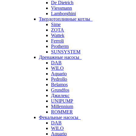
De Dietrich
Viessmann
Lamborghini
Твердотопливные котлы
Sime
ZOTA
Wattek
Ferroli
Protherm
SUNSYSTEM
Дренажные насосы
DAB
WILO
Aquario
Pedrollo
Belamos
Grundfos
Джилекс
UNIPUMP
Millennium
ROMMER
Фекальные насосы
DAB
WILO
Aquario