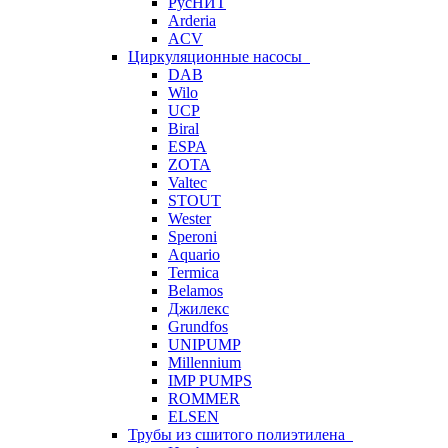
РусНИТ
Arderia
ACV
Циркуляционные насосы
DAB
Wilo
UCP
Biral
ESPA
ZOTA
Valtec
STOUT
Wester
Speroni
Aquario
Termica
Belamos
Джилекс
Grundfos
UNIPUMP
Millennium
IMP PUMPS
ROMMER
ELSEN
Трубы из сшитого полиэтилена