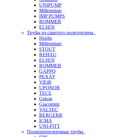
UNIPUMP
Millennium
IMP PUMPS
ROMMER
ELSEN
Трубы из сшитого полиэтилена
Hoobs
Millennium
STOUT
REHAU
ELSEN
ROMMER
GAPPO
РЕХАУ
ViEiR
UPONOR
TECE
Gekon
Giacomini
VALTEC
BERGERR
ICMA
UNI-FITT
Полипропиленовые трубы