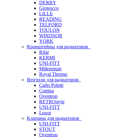
DERBY
Grotescco
LILLE
READING
TELFORD
TOULON
WINDSOR
YORK
Кронштейны для радиаторов
Rifar
KERMI
UNI-FITT
Millennium
Royal Thermo
Вентили для радиаторов
Carlo Poletti
Comisa
Oventrop
RETROstyle
UNI-FITT
Luxor
Клапаны для радиаторов
UNI-FITT
STOUT
Oventrop