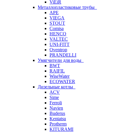
ViEiR
Металлопластиковые трубы
APE
VIEGA
STOUT
Comisa
HENCO
VALTEC
UNI-FITT
Oventrop
PRANDELLI
Умягчители для воды
BWT
RAIFIL
WiseWater
ECOWATER
Дизельные котлы
ACV
Sime
Ferroli
Navien
Buderus
Kentatsu
Protherm
KITURAMI