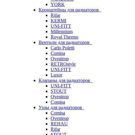
YORK
Кронштейны для радиаторов
Rifar
KERMI
UNI-FITT
Millennium
Royal Thermo
Вентили для радиаторов
Carlo Poletti
Comisa
Oventrop
RETROstyle
UNI-FITT
Luxor
Клапаны для радиаторов
UNI-FITT
STOUT
Oventrop
Comisa
Узлы для радиаторов
Comisa
Oventrop
REHAU
Rifar
STOUT