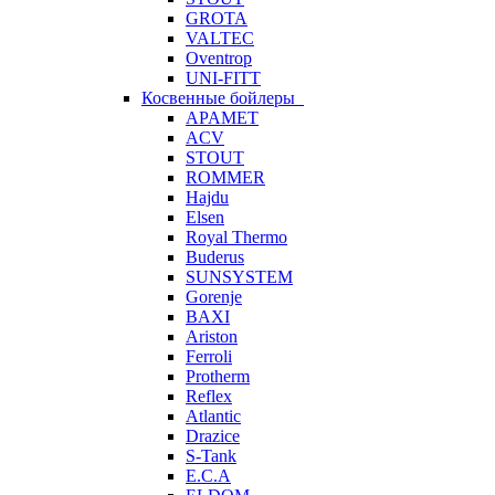
GROTA
VALTEC
Oventrop
UNI-FITT
Косвенные бойлеры
APAMET
ACV
STOUT
ROMMER
Hajdu
Elsen
Royal Thermo
Buderus
SUNSYSTEM
Gorenje
BAXI
Ariston
Ferroli
Protherm
Reflex
Atlantic
Drazice
S-Tank
E.C.A