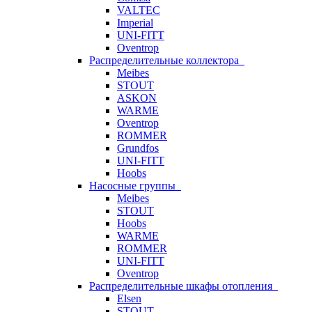
VALTEC
Imperial
UNI-FITT
Oventrop
Распределительные коллектора
Meibes
STOUT
ASKON
WARME
Oventrop
ROMMER
Grundfos
UNI-FITT
Hoobs
Насосные группы
Meibes
STOUT
Hoobs
WARME
ROMMER
UNI-FITT
Oventrop
Распределительные шкафы отопления
Elsen
STOUT