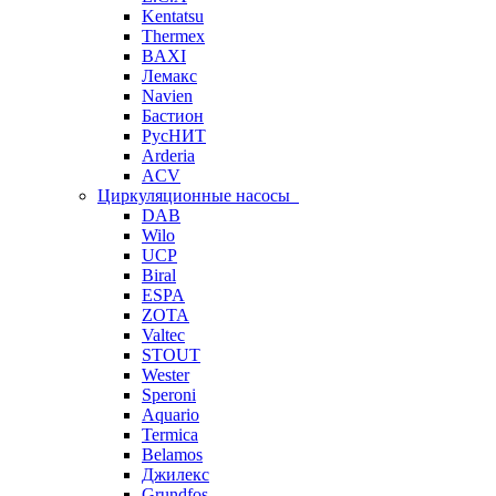
Kentatsu
Thermex
BAXI
Лемакс
Navien
Бастион
РусНИТ
Arderia
ACV
Циркуляционные насосы
DAB
Wilo
UCP
Biral
ESPA
ZOTA
Valtec
STOUT
Wester
Speroni
Aquario
Termica
Belamos
Джилекс
Grundfos