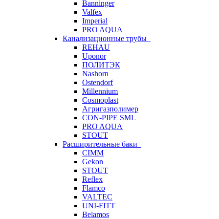
Banninger
Valfex
Imperial
PRO AQUA
Канализационные трубы
REHAU
Uponor
ПОЛИТЭК
Nashorn
Ostendorf
Millennium
Cosmoplast
Агригазполимер
CON-PIPE SML
PRO AQUA
STOUT
Расширительные баки
CIMM
Gekon
STOUT
Reflex
Flamco
VALTEC
UNI-FITT
Belamos