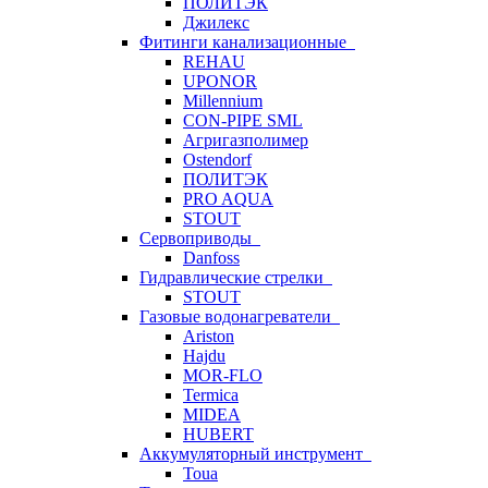
ПОЛИТЭК
Джилекс
Фитинги канализационные
REHAU
UPONOR
Millennium
CON-PIPE SML
Агригазполимер
Ostendorf
ПОЛИТЭК
PRO AQUA
STOUT
Сервоприводы
Danfoss
Гидравлические стрелки
STOUT
Газовые водонагреватели
Ariston
Hajdu
MOR-FLO
Termica
MIDEA
HUBERT
Аккумуляторный инструмент
Toua