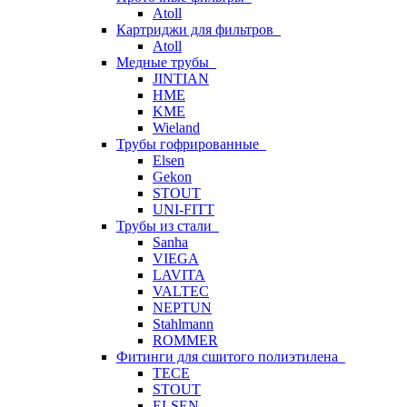
Atoll
Картриджи для фильтров
Atoll
Медные трубы
JINTIAN
HME
KME
Wieland
Трубы гофрированные
Elsen
Gekon
STOUT
UNI-FITT
Трубы из стали
Sanha
VIEGA
LAVITA
VALTEC
NEPTUN
Stahlmann
ROMMER
Фитинги для сшитого полиэтилена
TECE
STOUT
ELSEN