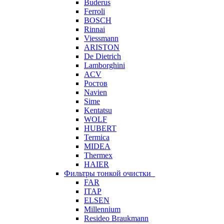
Buderus
Ferroli
BOSCH
Rinnai
Viessmann
ARISTON
De Dietrich
Lamborghini
ACV
Ростов
Navien
Sime
Kentatsu
WOLF
HUBERT
Termica
MIDEA
Thermex
HAIER
Фильтры тонкой очистки
FAR
ITAP
ELSEN
Millennium
Resideo Braukmann