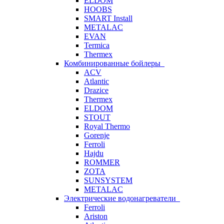
ELDOM
HOOBS
SMART Install
METALAC
EVAN
Termica
Thermex
Комбинированные бойлеры
ACV
Atlantic
Drazice
Thermex
ELDOM
STOUT
Royal Thermo
Gorenje
Ferroli
Hajdu
ROMMER
ZOTA
SUNSYSTEM
METALAC
Электрические водонагреватели
Ferroli
Ariston