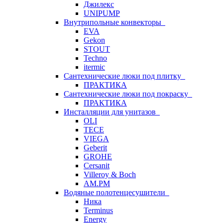
Джилекс
UNIPUMP
Внутрипольные конвекторы
EVA
Gekon
STOUT
Techno
itermic
Сантехнические люки под плитку
ПРАКТИКА
Сантехнические люки под покраску
ПРАКТИКА
Инсталляции для унитазов
OLI
TECE
VIEGA
Geberit
GROHE
Cersanit
Villeroy & Boch
AM.PM
Водяные полотенцесушители
Ника
Terminus
Energy