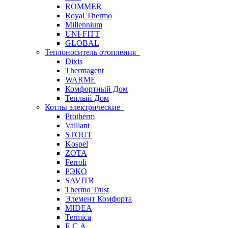
ROMMER
Royal Thermo
Millennium
UNI-FITT
GLOBAL
Теплоноситель отопления
Dixis
Thermagent
WARME
Комфортный Дом
Теплый Дом
Котлы электрические
Protherm
Vaillant
STOUT
Kospel
ZOTA
Ferroli
РЭКО
SAVITR
Thermo Trust
Элемент Комфорта
MIDEA
Termica
E.C.A