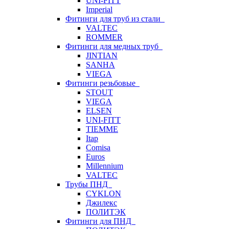
UNI-FITT
Imperial
Фитинги для труб из стали
VALTEC
ROMMER
Фитинги для медных труб
JINTIAN
SANHA
VIEGA
Фитинги резьбовые
STOUT
VIEGA
ELSEN
UNI-FITT
TIEMME
Itap
Comisa
Euros
Millennium
VALTEC
Трубы ПНД
CYKLON
Джилекс
ПОЛИТЭК
Фитинги для ПНД