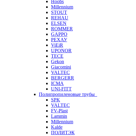
Hoobs
Millennium
STOUT
REHAU
ELSEN
ROMMER
GAPPO
РЕХАУ
ViEiR
UPONOR
TECE
Gekon
Giacomini
VALTEC
BERGERR
ICMA
UNI-FITT
Полипропиленовые трубы
SPK
VALTEC
FV-Plast
Lammin
Millennium
Kalde
ПОЛИТЭК