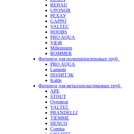
REHAU
UPONOR
РЕХАУ
GAPPO
VALTEC
HOOBS
PRO AQUA
ViEiR
Millennium
ROMMER
Фитинги для полипропиленовых труб
PRO AQUA
Lammin
ПОЛИТЭК
Kalde
Фитинги для металлопластиковых труб
APE
STOUT
Oventrop
VALTEC
PRANDELLI
TIEMME
HENCO
Comisa