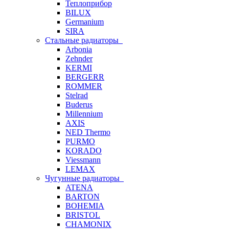
Теплоприбор
BILUX
Germanium
SIRA
Стальные радиаторы
Arbonia
Zehnder
KERMI
BERGERR
ROMMER
Stelrad
Buderus
Millennium
AXIS
NED Thermo
PURMO
KORADO
Viessmann
LEMAX
Чугунные радиаторы
ATENA
BARTON
BOHEMIA
BRISTOL
CHAMONIX