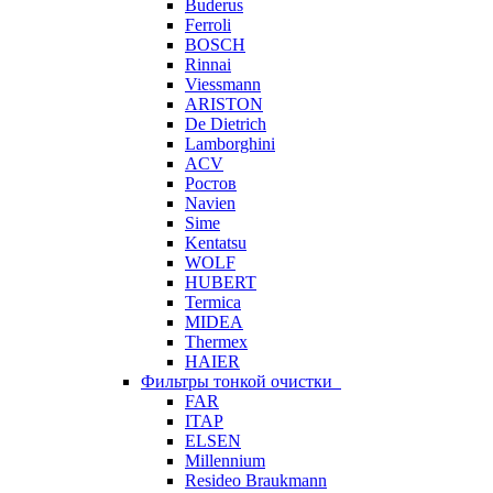
Buderus
Ferroli
BOSCH
Rinnai
Viessmann
ARISTON
De Dietrich
Lamborghini
ACV
Ростов
Navien
Sime
Kentatsu
WOLF
HUBERT
Termica
MIDEA
Thermex
HAIER
Фильтры тонкой очистки
FAR
ITAP
ELSEN
Millennium
Resideo Braukmann