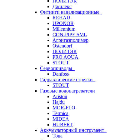
ПОЛИТЭК
Джилекс
Фитинги канализационные
REHAU
UPONOR
Millennium
CON-PIPE SML
Агригазполимер
Ostendorf
ПОЛИТЭК
PRO AQUA
STOUT
Сервоприводы
Danfoss
Гидравлические стрелки
STOUT
Газовые водонагреватели
Ariston
Hajdu
MOR-FLO
Termica
MIDEA
HUBERT
Аккумуляторный инструмент
Toua