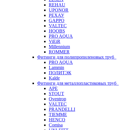
REHAU
UPONOR
РЕХАУ
GAPPO
VALTEC
HOOBS
PRO AQUA
ViEiR
Millennium
ROMMER
Фитинги для полипропиленовых труб
PRO AQUA
Lammin
ПОЛИТЭК
Kalde
Фитинги для металлопластиковых труб
APE
STOUT
Oventrop
VALTEC
PRANDELLI
TIEMME
HENCO
Comisa