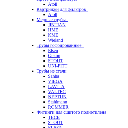
Atoll
Картриджи для фильтров
Atoll
Медные трубы
JINTIAN
HME
KME
Wieland
Трубы гофрированные
Elsen
Gekon
STOUT
UNI-FITT
Трубы из стали
Sanha
VIEGA
LAVITA
VALTEC
NEPTUN
Stahlmann
ROMMER
Фитинги для сшитого полиэтилена
TECE
STOUT
ELSEN