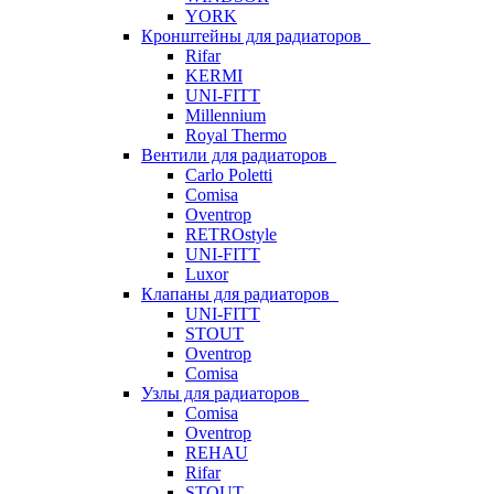
YORK
Кронштейны для радиаторов
Rifar
KERMI
UNI-FITT
Millennium
Royal Thermo
Вентили для радиаторов
Carlo Poletti
Comisa
Oventrop
RETROstyle
UNI-FITT
Luxor
Клапаны для радиаторов
UNI-FITT
STOUT
Oventrop
Comisa
Узлы для радиаторов
Comisa
Oventrop
REHAU
Rifar
STOUT