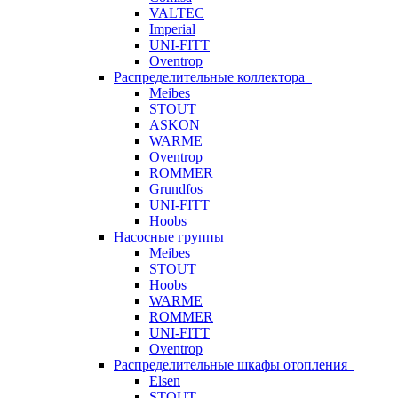
VALTEC
Imperial
UNI-FITT
Oventrop
Распределительные коллектора
Meibes
STOUT
ASKON
WARME
Oventrop
ROMMER
Grundfos
UNI-FITT
Hoobs
Насосные группы
Meibes
STOUT
Hoobs
WARME
ROMMER
UNI-FITT
Oventrop
Распределительные шкафы отопления
Elsen
STOUT