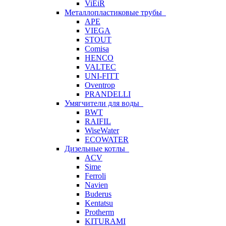
ViEiR
Металлопластиковые трубы
APE
VIEGA
STOUT
Comisa
HENCO
VALTEC
UNI-FITT
Oventrop
PRANDELLI
Умягчители для воды
BWT
RAIFIL
WiseWater
ECOWATER
Дизельные котлы
ACV
Sime
Ferroli
Navien
Buderus
Kentatsu
Protherm
KITURAMI