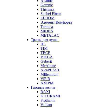
Atlantic
Gorenje
Thermex
Stiebel Eltron
ELDOM
Элемент Комфорта
Termica
MIDEA
METALAC
Трапы для душа
HL
TIM
TECE
VIEGA
Geberit
McAlpine
AlcaPLAST
MIllennium
ViEiR
AM.PM
Газовые котлы
BAXI
KITURAMI
Protherm
Vaillant