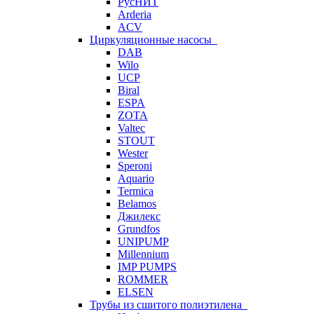
РусНИТ
Arderia
ACV
Циркуляционные насосы
DAB
Wilo
UCP
Biral
ESPA
ZOTA
Valtec
STOUT
Wester
Speroni
Aquario
Termica
Belamos
Джилекс
Grundfos
UNIPUMP
Millennium
IMP PUMPS
ROMMER
ELSEN
Трубы из сшитого полиэтилена