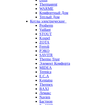
Dixis
Thermagent
WARME
Комфортный Дом
Теплый Дом
Котлы электрические
Protherm
Vaillant
STOUT
Kospel
ZOTA
Ferroli
РЭКО
SAVITR
Thermo Trust
Элемент Комфорта
MIDEA
Termica
E.C.A
Kentatsu
Thermex
BAXI
Лемакс
Navien
Бастион