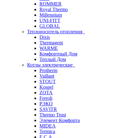
ROMMER
Royal Thermo
Millennium
UNI-FITT
GLOBAL
Теплоноситель отопления
Dixis
Thermagent
WARME
Комфортный Дом
Теплый Дом
Котлы электрические
Protherm
Vaillant
STOUT
Kospel
ZOTA
Ferroli
РЭКО
SAVITR
Thermo Trust
Элемент Комфорта
MIDEA
Termica
E.C.A