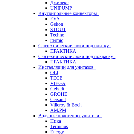
Джилекс
UNIPUMP
Внутрипольные конвекторы
EVA
Gekon
STOUT
Techno
itermic
Сантехнические люки под плитку
ПРАКТИКА
Сантехнические люки под покраску
ПРАКТИКА
Инсталляции для унитазов
OLI
TECE
VIEGA
Geberit
GROHE
Cersanit
Villeroy & Boch
AM.PM
Водяные полотенцесушители
Ника
Terminus
Energy