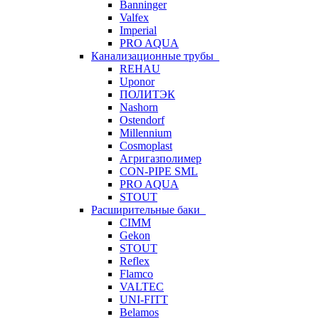
Banninger
Valfex
Imperial
PRO AQUA
Канализационные трубы
REHAU
Uponor
ПОЛИТЭК
Nashorn
Ostendorf
Millennium
Cosmoplast
Агригазполимер
CON-PIPE SML
PRO AQUA
STOUT
Расширительные баки
CIMM
Gekon
STOUT
Reflex
Flamco
VALTEC
UNI-FITT
Belamos