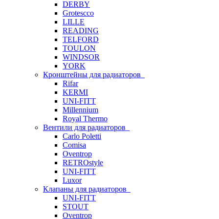
DERBY
Grotescco
LILLE
READING
TELFORD
TOULON
WINDSOR
YORK
Кронштейны для радиаторов
Rifar
KERMI
UNI-FITT
Millennium
Royal Thermo
Вентили для радиаторов
Carlo Poletti
Comisa
Oventrop
RETROstyle
UNI-FITT
Luxor
Клапаны для радиаторов
UNI-FITT
STOUT
Oventrop