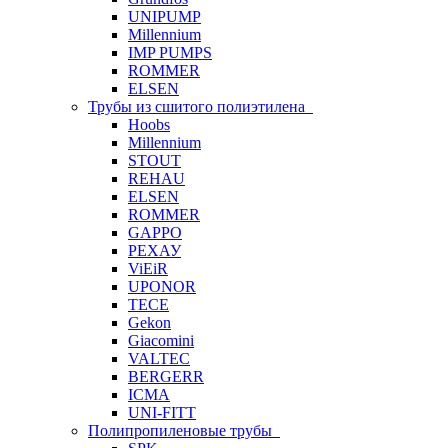
UNIPUMP
Millennium
IMP PUMPS
ROMMER
ELSEN
Трубы из сшитого полиэтилена
Hoobs
Millennium
STOUT
REHAU
ELSEN
ROMMER
GAPPO
РЕХАУ
ViEiR
UPONOR
TECE
Gekon
Giacomini
VALTEC
BERGERR
ICMA
UNI-FITT
Полипропиленовые трубы