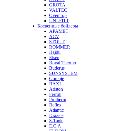
GROTA
VALTEC
Oventrop
UNI-FITT
Косвенные бойлеры
APAMET
ACV
STOUT
ROMMER
Hajdu
Elsen
Royal Thermo
Buderus
SUNSYSTEM
Gorenje
BAXI
Ariston
Ferroli
Protherm
Reflex
Atlantic
Drazice
S-Tank
E.C.A