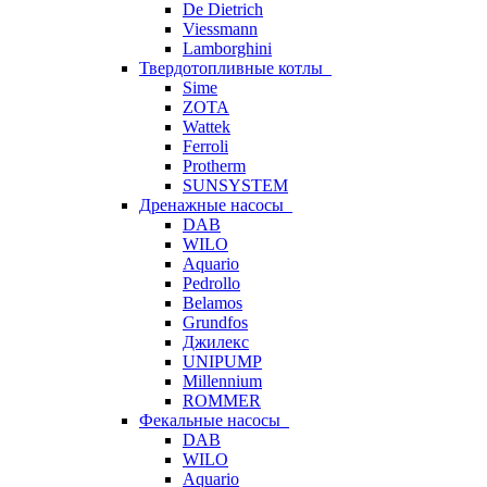
De Dietrich
Viessmann
Lamborghini
Твердотопливные котлы
Sime
ZOTA
Wattek
Ferroli
Protherm
SUNSYSTEM
Дренажные насосы
DAB
WILO
Aquario
Pedrollo
Belamos
Grundfos
Джилекс
UNIPUMP
Millennium
ROMMER
Фекальные насосы
DAB
WILO
Aquario