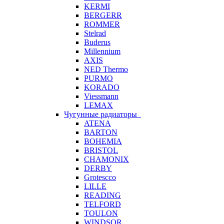
KERMI
BERGERR
ROMMER
Stelrad
Buderus
Millennium
AXIS
NED Thermo
PURMO
KORADO
Viessmann
LEMAX
Чугунные радиаторы
ATENA
BARTON
BOHEMIA
BRISTOL
CHAMONIX
DERBY
Grotescco
LILLE
READING
TELFORD
TOULON
WINDSOR