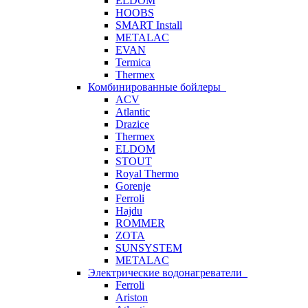
ELDOM
HOOBS
SMART Install
METALAC
EVAN
Termica
Thermex
Комбинированные бойлеры
ACV
Atlantic
Drazice
Thermex
ELDOM
STOUT
Royal Thermo
Gorenje
Ferroli
Hajdu
ROMMER
ZOTA
SUNSYSTEM
METALAC
Электрические водонагреватели
Ferroli
Ariston