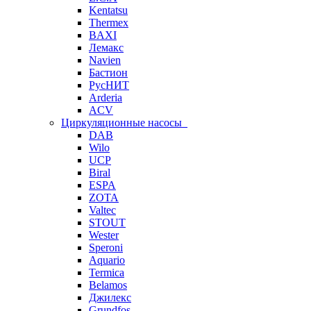
Kentatsu
Thermex
BAXI
Лемакс
Navien
Бастион
РусНИТ
Arderia
ACV
Циркуляционные насосы
DAB
Wilo
UCP
Biral
ESPA
ZOTA
Valtec
STOUT
Wester
Speroni
Aquario
Termica
Belamos
Джилекс
Grundfos