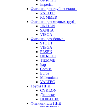
UNI-FITT
Imperial
Фитинги для труб из стали
VALTEC
ROMMER
Фитинги для медных труб
JINTIAN
SANHA
VIEGA
Фитинги резьбовые
STOUT
VIEGA
ELSEN
UNI-FITT
TIEMME
Itap
Comisa
Euros
Millennium
VALTEC
Трубы ПНД
CYKLON
Джилекс
ПОЛИТЭК
Фитинги для ПНД