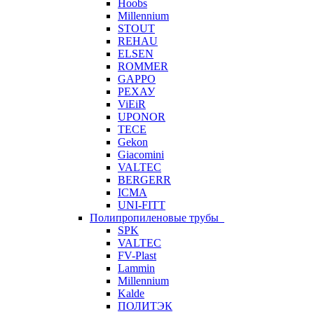
Hoobs
Millennium
STOUT
REHAU
ELSEN
ROMMER
GAPPO
РЕХАУ
ViEiR
UPONOR
TECE
Gekon
Giacomini
VALTEC
BERGERR
ICMA
UNI-FITT
Полипропиленовые трубы
SPK
VALTEC
FV-Plast
Lammin
Millennium
Kalde
ПОЛИТЭК