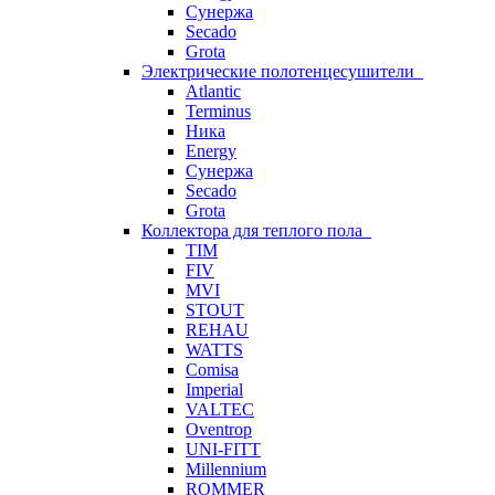
Сунержа
Secado
Grota
Электрические полотенцесушители
Atlantic
Terminus
Ника
Energy
Сунержа
Secado
Grota
Коллектора для теплого пола
TIM
FIV
MVI
STOUT
REHAU
WATTS
Comisa
Imperial
VALTEC
Oventrop
UNI-FITT
Millennium
ROMMER