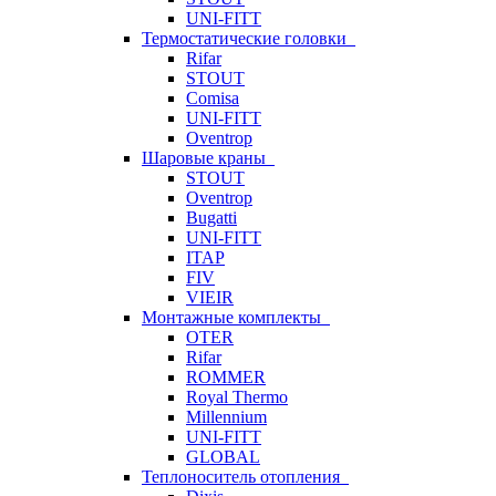
UNI-FITT
Термостатические головки
Rifar
STOUT
Comisa
UNI-FITT
Oventrop
Шаровые краны
STOUT
Oventrop
Bugatti
UNI-FITT
ITAP
FIV
VIEIR
Монтажные комплекты
OTER
Rifar
ROMMER
Royal Thermo
Millennium
UNI-FITT
GLOBAL
Теплоноситель отопления