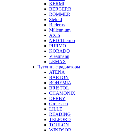
KERMI
BERGERR
ROMMER
Stelrad
Buderus
Millennium
AXIS
NED Thermo
PURMO
KORADO
Viessmann
LEMAX
Чугунные радиаторы
ATENA
BARTON
BOHEMIA
BRISTOL
CHAMONIX
DERBY
Grotescco
LILLE
READING
TELFORD
TOULON
WINDSOR