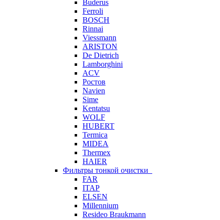
Buderus
Ferroli
BOSCH
Rinnai
Viessmann
ARISTON
De Dietrich
Lamborghini
ACV
Ростов
Navien
Sime
Kentatsu
WOLF
HUBERT
Termica
MIDEA
Thermex
HAIER
Фильтры тонкой очистки
FAR
ITAP
ELSEN
Millennium
Resideo Braukmann