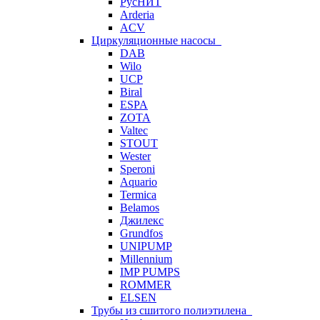
РусНИТ
Arderia
ACV
Циркуляционные насосы
DAB
Wilo
UCP
Biral
ESPA
ZOTA
Valtec
STOUT
Wester
Speroni
Aquario
Termica
Belamos
Джилекс
Grundfos
UNIPUMP
Millennium
IMP PUMPS
ROMMER
ELSEN
Трубы из сшитого полиэтилена