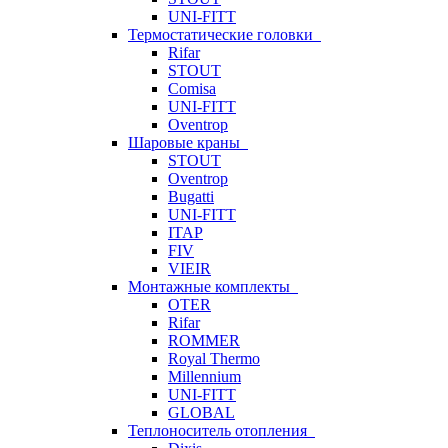
UNI-FITT
Термостатические головки
Rifar
STOUT
Comisa
UNI-FITT
Oventrop
Шаровые краны
STOUT
Oventrop
Bugatti
UNI-FITT
ITAP
FIV
VIEIR
Монтажные комплекты
OTER
Rifar
ROMMER
Royal Thermo
Millennium
UNI-FITT
GLOBAL
Теплоноситель отопления