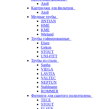
Atoll
Картриджи для фильтров
Atoll
Медные трубы
JINTIAN
HME
KME
Wieland
Трубы гофрированные
Elsen
Gekon
STOUT
UNI-FITT
Трубы из стали
Sanha
VIEGA
LAVITA
VALTEC
NEPTUN
Stahlmann
ROMMER
Фитинги для сшитого полиэтилена
TECE
STOUT
ELSEN