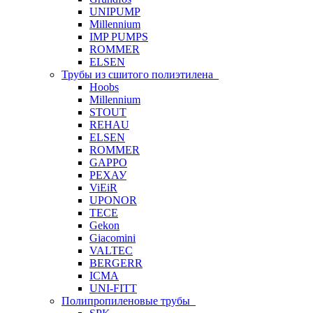
UNIPUMP
Millennium
IMP PUMPS
ROMMER
ELSEN
Трубы из сшитого полиэтилена
Hoobs
Millennium
STOUT
REHAU
ELSEN
ROMMER
GAPPO
РЕХАУ
ViEiR
UPONOR
TECE
Gekon
Giacomini
VALTEC
BERGERR
ICMA
UNI-FITT
Полипропиленовые трубы