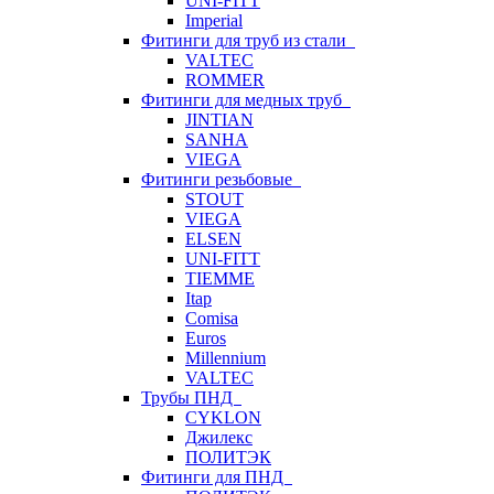
UNI-FITT
Imperial
Фитинги для труб из стали
VALTEC
ROMMER
Фитинги для медных труб
JINTIAN
SANHA
VIEGA
Фитинги резьбовые
STOUT
VIEGA
ELSEN
UNI-FITT
TIEMME
Itap
Comisa
Euros
Millennium
VALTEC
Трубы ПНД
CYKLON
Джилекс
ПОЛИТЭК
Фитинги для ПНД