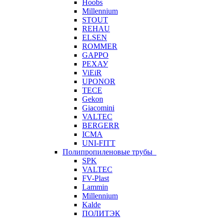
Hoobs
Millennium
STOUT
REHAU
ELSEN
ROMMER
GAPPO
РЕХАУ
ViEiR
UPONOR
TECE
Gekon
Giacomini
VALTEC
BERGERR
ICMA
UNI-FITT
Полипропиленовые трубы
SPK
VALTEC
FV-Plast
Lammin
Millennium
Kalde
ПОЛИТЭК