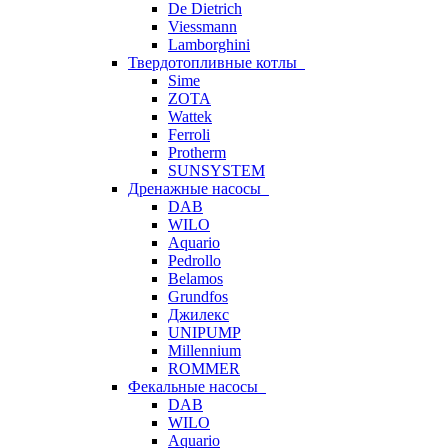
De Dietrich
Viessmann
Lamborghini
Твердотопливные котлы
Sime
ZOTA
Wattek
Ferroli
Protherm
SUNSYSTEM
Дренажные насосы
DAB
WILO
Aquario
Pedrollo
Belamos
Grundfos
Джилекс
UNIPUMP
Millennium
ROMMER
Фекальные насосы
DAB
WILO
Aquario