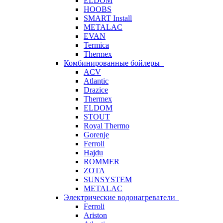
ELDOM
HOOBS
SMART Install
METALAC
EVAN
Termica
Thermex
Комбинированные бойлеры
ACV
Atlantic
Drazice
Thermex
ELDOM
STOUT
Royal Thermo
Gorenje
Ferroli
Hajdu
ROMMER
ZOTA
SUNSYSTEM
METALAC
Электрические водонагреватели
Ferroli
Ariston