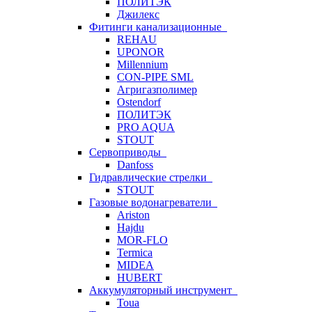
ПОЛИТЭК
Джилекс
Фитинги канализационные
REHAU
UPONOR
Millennium
CON-PIPE SML
Агригазполимер
Ostendorf
ПОЛИТЭК
PRO AQUA
STOUT
Сервоприводы
Danfoss
Гидравлические стрелки
STOUT
Газовые водонагреватели
Ariston
Hajdu
MOR-FLO
Termica
MIDEA
HUBERT
Аккумуляторный инструмент
Toua