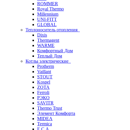
ROMMER
Royal Thermo
Millennium
UNI-FITT
GLOBAL
Теплоноситель отопления
Dixis
Thermagent
WARME
Комфортный Дом
Теплый Дом
Котлы электрические
Protherm
Vaillant
STOUT
Kospel
ZOTA
Ferroli
РЭКО
SAVITR
Thermo Trust
Элемент Комфорта
MIDEA
Termica
E.C.A