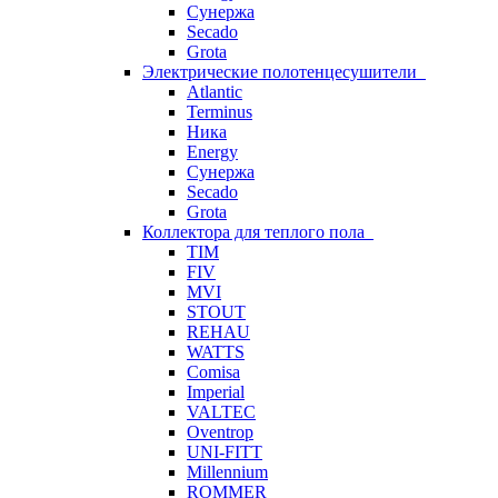
Сунержа
Secado
Grota
Электрические полотенцесушители
Atlantic
Terminus
Ника
Energy
Сунержа
Secado
Grota
Коллектора для теплого пола
TIM
FIV
MVI
STOUT
REHAU
WATTS
Comisa
Imperial
VALTEC
Oventrop
UNI-FITT
Millennium
ROMMER