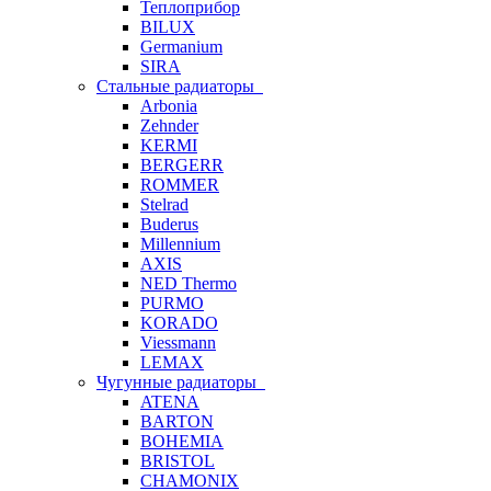
Теплоприбор
BILUX
Germanium
SIRA
Стальные радиаторы
Arbonia
Zehnder
KERMI
BERGERR
ROMMER
Stelrad
Buderus
Millennium
AXIS
NED Thermo
PURMO
KORADO
Viessmann
LEMAX
Чугунные радиаторы
ATENA
BARTON
BOHEMIA
BRISTOL
CHAMONIX