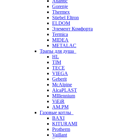
Atlantic
Gorenje
Thermex
Stiebel Eltron
ELDOM
Элемент Комфорта
Termica
MIDEA
METALAC
Трапы для душа
HL
TIM
TECE
VIEGA
Geberit
McAlpine
AlcaPLAST
MIllennium
ViEiR
AM.PM
Газовые котлы
BAXI
KITURAMI
Protherm
Vaillant