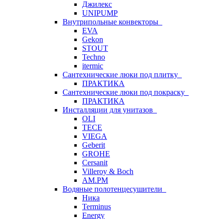
Джилекс
UNIPUMP
Внутрипольные конвекторы
EVA
Gekon
STOUT
Techno
itermic
Сантехнические люки под плитку
ПРАКТИКА
Сантехнические люки под покраску
ПРАКТИКА
Инсталляции для унитазов
OLI
TECE
VIEGA
Geberit
GROHE
Cersanit
Villeroy & Boch
AM.PM
Водяные полотенцесушители
Ника
Terminus
Energy