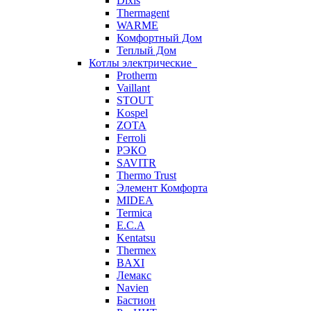
Dixis
Thermagent
WARME
Комфортный Дом
Теплый Дом
Котлы электрические
Protherm
Vaillant
STOUT
Kospel
ZOTA
Ferroli
РЭКО
SAVITR
Thermo Trust
Элемент Комфорта
MIDEA
Termica
E.C.A
Kentatsu
Thermex
BAXI
Лемакс
Navien
Бастион