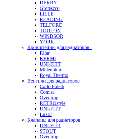
DERBY
Grotescco
LILLE
READING
TELFORD
TOULON
WINDSOR
YORK
Кронштейны для радиаторов
Rifar
KERMI
UNI-FITT
Millennium
Royal Thermo
Вентили для радиаторов
Carlo Poletti
Comisa
Oventrop
RETROstyle
UNI-FITT
Luxor
Клапаны для радиаторов
UNI-FITT
STOUT
Oventrop