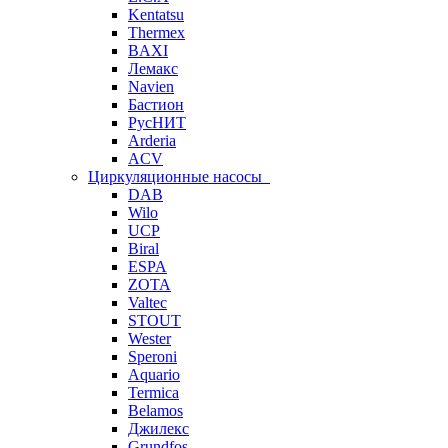
Kentatsu
Thermex
BAXI
Лемакс
Navien
Бастион
РусНИТ
Arderia
ACV
Циркуляционные насосы
DAB
Wilo
UCP
Biral
ESPA
ZOTA
Valtec
STOUT
Wester
Speroni
Aquario
Termica
Belamos
Джилекс
Grundfos