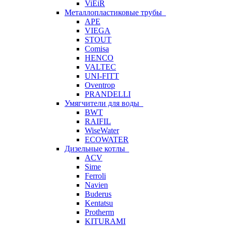
ViEiR
Металлопластиковые трубы
APE
VIEGA
STOUT
Comisa
HENCO
VALTEC
UNI-FITT
Oventrop
PRANDELLI
Умягчители для воды
BWT
RAIFIL
WiseWater
ECOWATER
Дизельные котлы
ACV
Sime
Ferroli
Navien
Buderus
Kentatsu
Protherm
KITURAMI