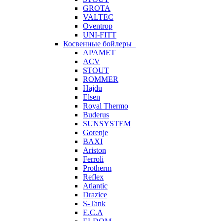
GROTA
VALTEC
Oventrop
UNI-FITT
Косвенные бойлеры
APAMET
ACV
STOUT
ROMMER
Hajdu
Elsen
Royal Thermo
Buderus
SUNSYSTEM
Gorenje
BAXI
Ariston
Ferroli
Protherm
Reflex
Atlantic
Drazice
S-Tank
E.C.A