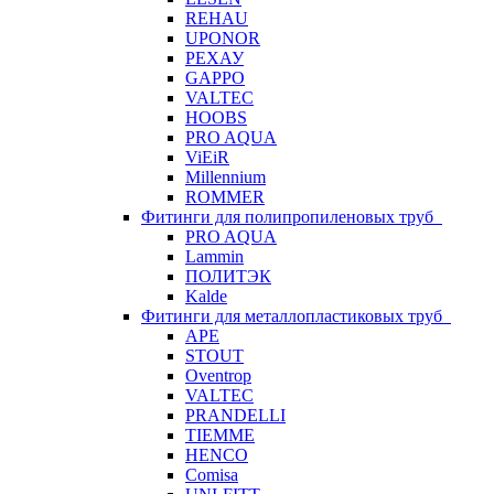
REHAU
UPONOR
РЕХАУ
GAPPO
VALTEC
HOOBS
PRO AQUA
ViEiR
Millennium
ROMMER
Фитинги для полипропиленовых труб
PRO AQUA
Lammin
ПОЛИТЭК
Kalde
Фитинги для металлопластиковых труб
APE
STOUT
Oventrop
VALTEC
PRANDELLI
TIEMME
HENCO
Comisa