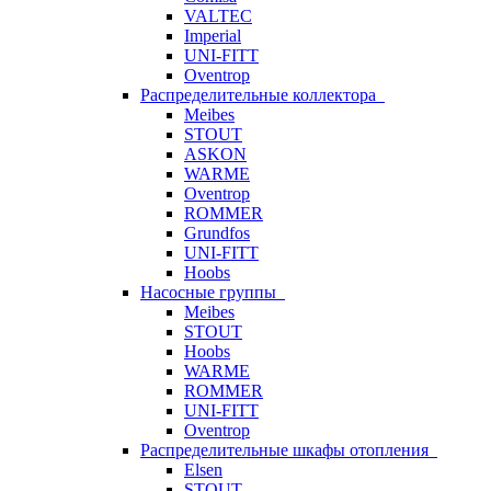
VALTEC
Imperial
UNI-FITT
Oventrop
Распределительные коллектора
Meibes
STOUT
ASKON
WARME
Oventrop
ROMMER
Grundfos
UNI-FITT
Hoobs
Насосные группы
Meibes
STOUT
Hoobs
WARME
ROMMER
UNI-FITT
Oventrop
Распределительные шкафы отопления
Elsen
STOUT