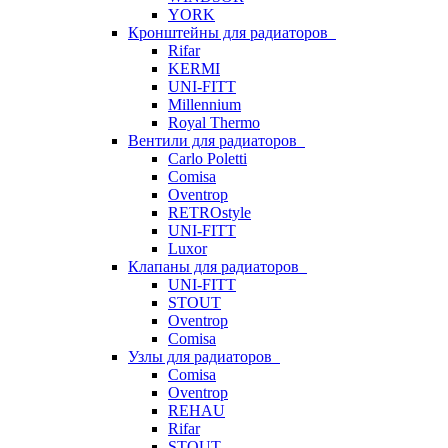
YORK
Кронштейны для радиаторов
Rifar
KERMI
UNI-FITT
Millennium
Royal Thermo
Вентили для радиаторов
Carlo Poletti
Comisa
Oventrop
RETROstyle
UNI-FITT
Luxor
Клапаны для радиаторов
UNI-FITT
STOUT
Oventrop
Comisa
Узлы для радиаторов
Comisa
Oventrop
REHAU
Rifar
STOUT