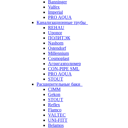
Banninger
Valfex
Imperial
PRO AQUA
Канализационные трубы
REHAU
Uponor
ПОЛИТЭК
Nashorn
Ostendorf
Millennium
Cosmoplast
Агригазполимер
CON-PIPE SML
PRO AQUA
STOUT
Расширительные баки
CIMM
Gekon
STOUT
Reflex
Flamco
VALTEC
UNI-FITT
Belamos