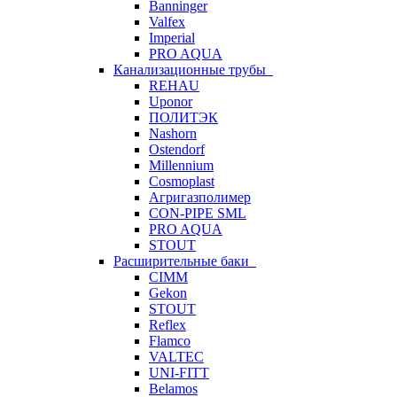
Banninger
Valfex
Imperial
PRO AQUA
Канализационные трубы
REHAU
Uponor
ПОЛИТЭК
Nashorn
Ostendorf
Millennium
Cosmoplast
Агригазполимер
CON-PIPE SML
PRO AQUA
STOUT
Расширительные баки
CIMM
Gekon
STOUT
Reflex
Flamco
VALTEC
UNI-FITT
Belamos