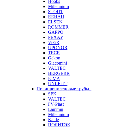
Hoobs
Millennium
STOUT
REHAU
ELSEN
ROMMER
GAPPO
РЕХАУ
ViEiR
UPONOR
TECE
Gekon
Giacomini
VALTEC
BERGERR
ICMA
UNI-FITT
Полипропиленовые трубы
SPK
VALTEC
FV-Plast
Lammin
Millennium
Kalde
ПОЛИТЭК