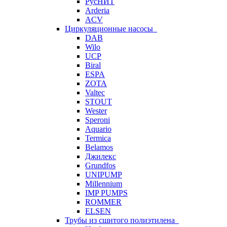
РусНИТ
Arderia
ACV
Циркуляционные насосы
DAB
Wilo
UCP
Biral
ESPA
ZOTA
Valtec
STOUT
Wester
Speroni
Aquario
Termica
Belamos
Джилекс
Grundfos
UNIPUMP
Millennium
IMP PUMPS
ROMMER
ELSEN
Трубы из сшитого полиэтилена