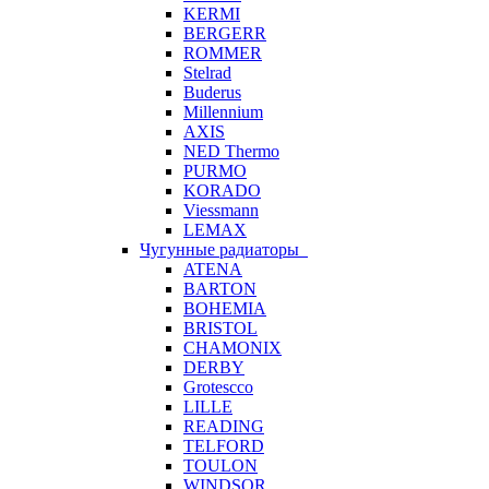
KERMI
BERGERR
ROMMER
Stelrad
Buderus
Millennium
AXIS
NED Thermo
PURMO
KORADO
Viessmann
LEMAX
Чугунные радиаторы
ATENA
BARTON
BOHEMIA
BRISTOL
CHAMONIX
DERBY
Grotescco
LILLE
READING
TELFORD
TOULON
WINDSOR