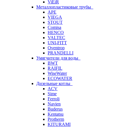
ViEiR
Металлопластиковые трубы
APE
VIEGA
STOUT
Comisa
HENCO
VALTEC
UNI-FITT
Oventrop
PRANDELLI
Умягчители для воды
BWT
RAIFIL
WiseWater
ECOWATER
Дизельные котлы
ACV
Sime
Ferroli
Navien
Buderus
Kentatsu
Protherm
KITURAMI