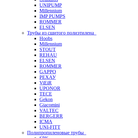
UNIPUMP
Millennium
IMP PUMPS
ROMMER
ELSEN
Трубы из сшитого полиэтилена
Hoobs
Millennium
STOUT
REHAU
ELSEN
ROMMER
GAPPO
РЕХАУ
ViEiR
UPONOR
TECE
Gekon
Giacomini
VALTEC
BERGERR
ICMA
UNI-FITT
Полипропиленовые трубы