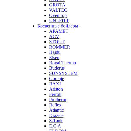
GROTA
VALTEC
Oventrop
UNI-FITT
Косвенные бойлеры
APAMET
ACV
STOUT
ROMMER
Hajdu
Elsen
Royal Thermo
Buderus
SUNSYSTEM
Gorenje
BAXI
Ariston
Ferroli
Protherm
Reflex
Atlantic
Drazice
S-Tank
E.C.A