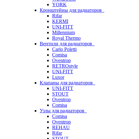
YORK
Кронштейны для радиаторов
Rifar
KERMI
UNI-FITT
Millennium
Royal Thermo
Вентили для радиаторов
Carlo Poletti
Comisa
Oventrop
RETROstyle
UNI-FITT
Luxor
Клапаны для радиаторов
UNI-FITT
STOUT
Oventrop
Comisa
Узлы для радиаторов
Comisa
Oventrop
REHAU
Rifar
STOUT