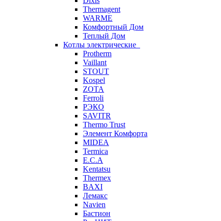
Dixis
Thermagent
WARME
Комфортный Дом
Теплый Дом
Котлы электрические
Protherm
Vaillant
STOUT
Kospel
ZOTA
Ferroli
РЭКО
SAVITR
Thermo Trust
Элемент Комфорта
MIDEA
Termica
E.C.A
Kentatsu
Thermex
BAXI
Лемакс
Navien
Бастион