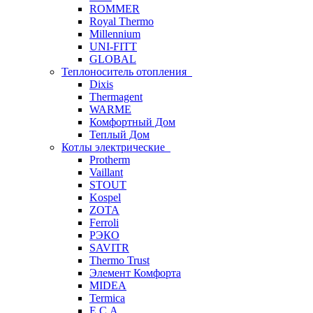
ROMMER
Royal Thermo
Millennium
UNI-FITT
GLOBAL
Теплоноситель отопления
Dixis
Thermagent
WARME
Комфортный Дом
Теплый Дом
Котлы электрические
Protherm
Vaillant
STOUT
Kospel
ZOTA
Ferroli
РЭКО
SAVITR
Thermo Trust
Элемент Комфорта
MIDEA
Termica
E.C.A