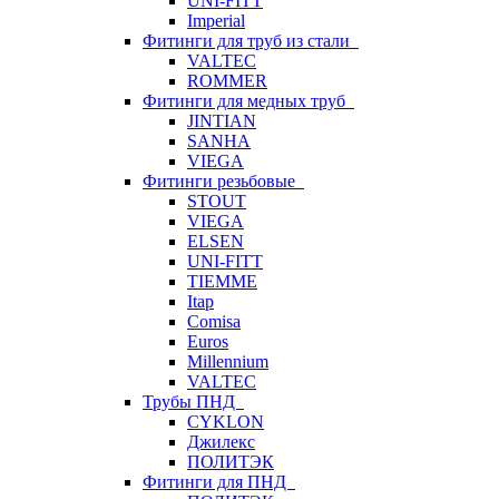
UNI-FITT
Imperial
Фитинги для труб из стали
VALTEC
ROMMER
Фитинги для медных труб
JINTIAN
SANHA
VIEGA
Фитинги резьбовые
STOUT
VIEGA
ELSEN
UNI-FITT
TIEMME
Itap
Comisa
Euros
Millennium
VALTEC
Трубы ПНД
CYKLON
Джилекс
ПОЛИТЭК
Фитинги для ПНД