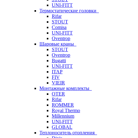
UNI-FITT
Термостатические головки
Rifar
STOUT
Comisa
UNI-FITT
Oventrop
Шаровые краны
STOUT
Oventrop
Bugatti
UNI-FITT
ITAP
FIV
VIEIR
Монтажные комплекты
OTER
Rifar
ROMMER
Royal Thermo
Millennium
UNI-FITT
GLOBAL
Теплоноситель отопления