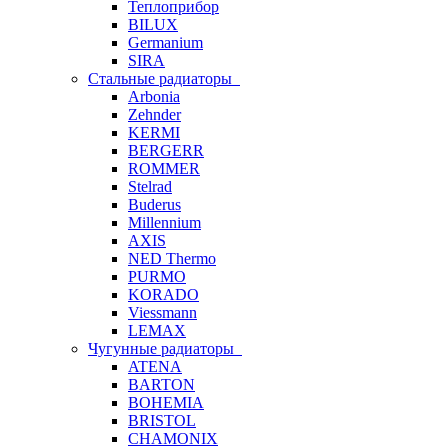
Теплоприбор
BILUX
Germanium
SIRA
Стальные радиаторы
Arbonia
Zehnder
KERMI
BERGERR
ROMMER
Stelrad
Buderus
Millennium
AXIS
NED Thermo
PURMO
KORADO
Viessmann
LEMAX
Чугунные радиаторы
ATENA
BARTON
BOHEMIA
BRISTOL
CHAMONIX