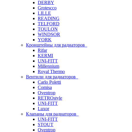
DERBY
Grotescco
LILLE
READING
TELFORD
TOULON
WINDSOR
YORK
Кронштейны для радиаторов
Rifar
KERMI
UNI-FITT
Millennium
Royal Thermo
Вентили для радиаторов
Carlo Poletti
Comisa
Oventrop
RETROstyle
UNI-FITT
Luxor
Клапаны для радиаторов
UNI-FITT
STOUT
Oventrop