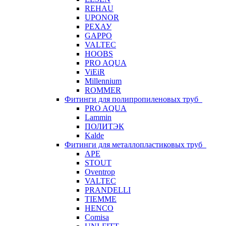
REHAU
UPONOR
РЕХАУ
GAPPO
VALTEC
HOOBS
PRO AQUA
ViEiR
Millennium
ROMMER
Фитинги для полипропиленовых труб
PRO AQUA
Lammin
ПОЛИТЭК
Kalde
Фитинги для металлопластиковых труб
APE
STOUT
Oventrop
VALTEC
PRANDELLI
TIEMME
HENCO
Comisa