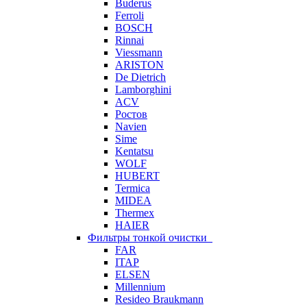
Buderus
Ferroli
BOSCH
Rinnai
Viessmann
ARISTON
De Dietrich
Lamborghini
ACV
Ростов
Navien
Sime
Kentatsu
WOLF
HUBERT
Termica
MIDEA
Thermex
HAIER
Фильтры тонкой очистки
FAR
ITAP
ELSEN
Millennium
Resideo Braukmann