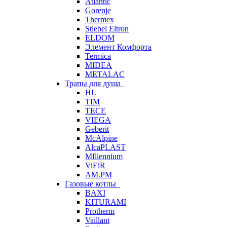
Atlantic
Gorenje
Thermex
Stiebel Eltron
ELDOM
Элемент Комфорта
Termica
MIDEA
METALAC
Трапы для душа
HL
TIM
TECE
VIEGA
Geberit
McAlpine
AlcaPLAST
MIllennium
ViEiR
AM.PM
Газовые котлы
BAXI
KITURAMI
Protherm
Vaillant