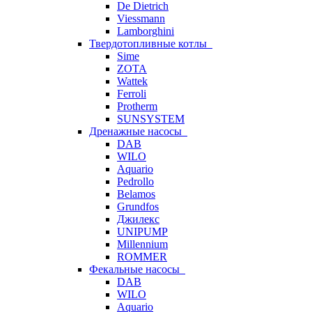
De Dietrich
Viessmann
Lamborghini
Твердотопливные котлы
Sime
ZOTA
Wattek
Ferroli
Protherm
SUNSYSTEM
Дренажные насосы
DAB
WILO
Aquario
Pedrollo
Belamos
Grundfos
Джилекс
UNIPUMP
Millennium
ROMMER
Фекальные насосы
DAB
WILO
Aquario