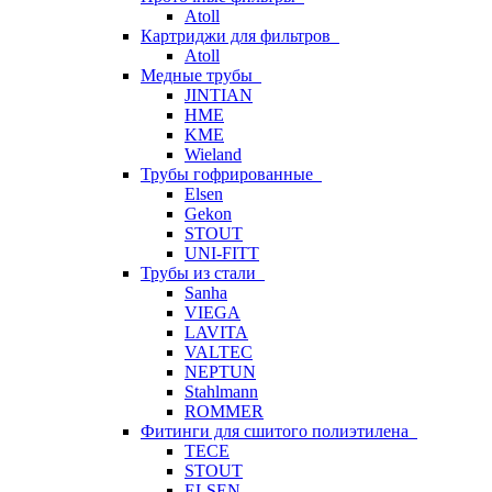
Atoll
Картриджи для фильтров
Atoll
Медные трубы
JINTIAN
HME
KME
Wieland
Трубы гофрированные
Elsen
Gekon
STOUT
UNI-FITT
Трубы из стали
Sanha
VIEGA
LAVITA
VALTEC
NEPTUN
Stahlmann
ROMMER
Фитинги для сшитого полиэтилена
TECE
STOUT
ELSEN