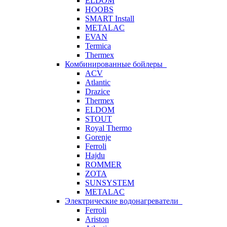
ELDOM
HOOBS
SMART Install
METALAC
EVAN
Termica
Thermex
Комбинированные бойлеры
ACV
Atlantic
Drazice
Thermex
ELDOM
STOUT
Royal Thermo
Gorenje
Ferroli
Hajdu
ROMMER
ZOTA
SUNSYSTEM
METALAC
Электрические водонагреватели
Ferroli
Ariston