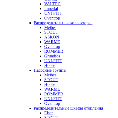
VALTEC
Imperial
UNI-FITT
Oventrop
Распределительные коллектора
Meibes
STOUT
ASKON
WARME
Oventrop
ROMMER
Grundfos
UNI-FITT
Hoobs
Насосные группы
Meibes
STOUT
Hoobs
WARME
ROMMER
UNI-FITT
Oventrop
Распределительные шкафы отопления
Elsen
STOUT