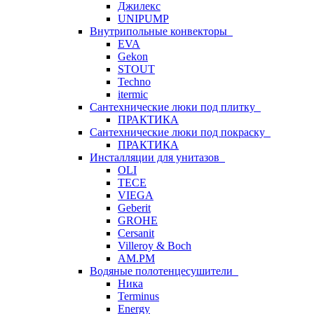
Джилекс
UNIPUMP
Внутрипольные конвекторы
EVA
Gekon
STOUT
Techno
itermic
Сантехнические люки под плитку
ПРАКТИКА
Сантехнические люки под покраску
ПРАКТИКА
Инсталляции для унитазов
OLI
TECE
VIEGA
Geberit
GROHE
Cersanit
Villeroy & Boch
AM.PM
Водяные полотенцесушители
Ника
Terminus
Energy