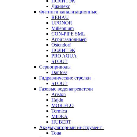
ПОЛИТЭК
Джилекс
Фитинги канализационные
REHAU
UPONOR
Millennium
CON-PIPE SML
Агригазполимер
Ostendorf
ПОЛИТЭК
PRO AQUA
STOUT
Сервоприводы
Danfoss
Гидравлические стрелки
STOUT
Газовые водонагреватели
Ariston
Hajdu
MOR-FLO
Termica
MIDEA
HUBERT
Аккумуляторный инструмент
Toua