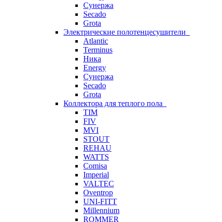
Сунержа
Secado
Grota
Электрические полотенцесушители
Atlantic
Terminus
Ника
Energy
Сунержа
Secado
Grota
Коллектора для теплого пола
TIM
FIV
MVI
STOUT
REHAU
WATTS
Comisa
Imperial
VALTEC
Oventrop
UNI-FITT
Millennium
ROMMER