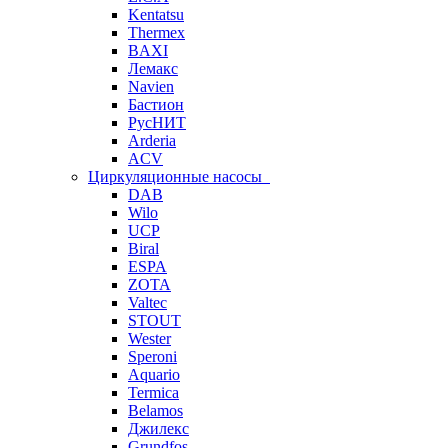
Kentatsu
Thermex
BAXI
Лемакс
Navien
Бастион
РусНИТ
Arderia
ACV
Циркуляционные насосы
DAB
Wilo
UCP
Biral
ESPA
ZOTA
Valtec
STOUT
Wester
Speroni
Aquario
Termica
Belamos
Джилекс
Grundfos