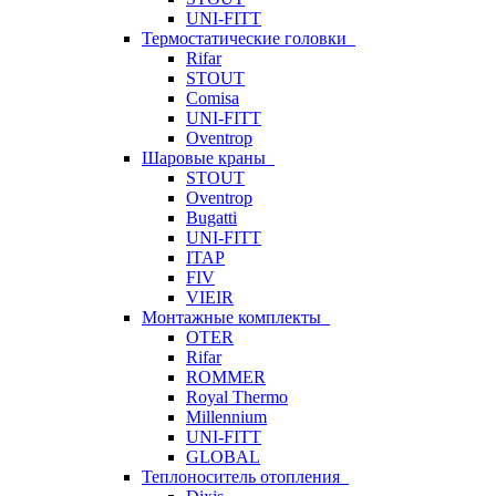
UNI-FITT
Термостатические головки
Rifar
STOUT
Comisa
UNI-FITT
Oventrop
Шаровые краны
STOUT
Oventrop
Bugatti
UNI-FITT
ITAP
FIV
VIEIR
Монтажные комплекты
OTER
Rifar
ROMMER
Royal Thermo
Millennium
UNI-FITT
GLOBAL
Теплоноситель отопления