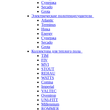
Сунержа
Secado
Grota
Электрические полотенцесушители
Atlantic
Terminus
Ника
Energy
Сунержа
Secado
Grota
Коллектора для теплого пола
TIM
FIV
MVI
STOUT
REHAU
WATTS
Comisa
Imperial
VALTEC
Oventrop
UNI-FITT
Millennium
ROMMER