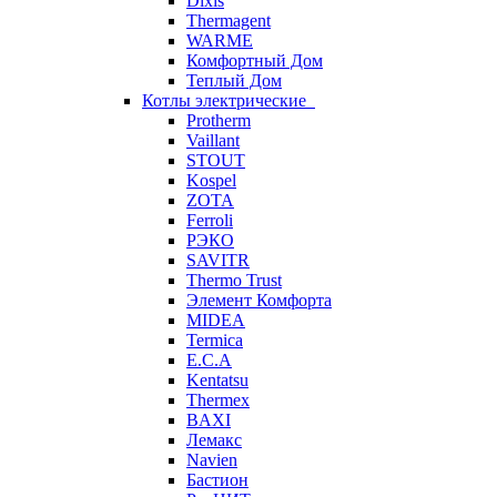
Dixis
Thermagent
WARME
Комфортный Дом
Теплый Дом
Котлы электрические
Protherm
Vaillant
STOUT
Kospel
ZOTA
Ferroli
РЭКО
SAVITR
Thermo Trust
Элемент Комфорта
MIDEA
Termica
E.C.A
Kentatsu
Thermex
BAXI
Лемакс
Navien
Бастион