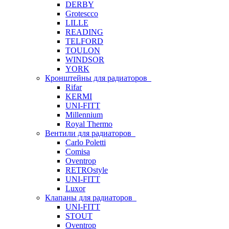
DERBY
Grotescco
LILLE
READING
TELFORD
TOULON
WINDSOR
YORK
Кронштейны для радиаторов
Rifar
KERMI
UNI-FITT
Millennium
Royal Thermo
Вентили для радиаторов
Carlo Poletti
Comisa
Oventrop
RETROstyle
UNI-FITT
Luxor
Клапаны для радиаторов
UNI-FITT
STOUT
Oventrop