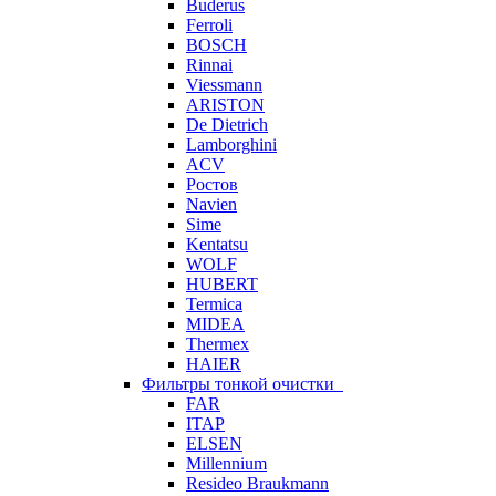
Buderus
Ferroli
BOSCH
Rinnai
Viessmann
ARISTON
De Dietrich
Lamborghini
ACV
Ростов
Navien
Sime
Kentatsu
WOLF
HUBERT
Termica
MIDEA
Thermex
HAIER
Фильтры тонкой очистки
FAR
ITAP
ELSEN
Millennium
Resideo Braukmann