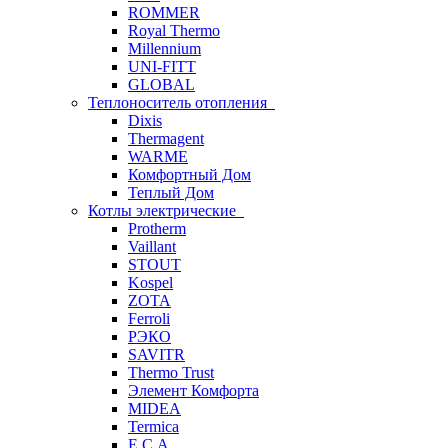
ROMMER
Royal Thermo
Millennium
UNI-FITT
GLOBAL
Теплоноситель отопления
Dixis
Thermagent
WARME
Комфортный Дом
Теплый Дом
Котлы электрические
Protherm
Vaillant
STOUT
Kospel
ZOTA
Ferroli
РЭКО
SAVITR
Thermo Trust
Элемент Комфорта
MIDEA
Termica
E.C.A