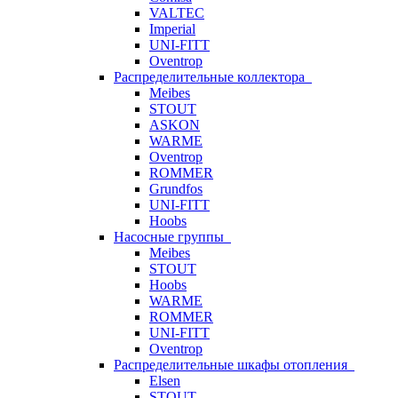
VALTEC
Imperial
UNI-FITT
Oventrop
Распределительные коллектора
Meibes
STOUT
ASKON
WARME
Oventrop
ROMMER
Grundfos
UNI-FITT
Hoobs
Насосные группы
Meibes
STOUT
Hoobs
WARME
ROMMER
UNI-FITT
Oventrop
Распределительные шкафы отопления
Elsen
STOUT