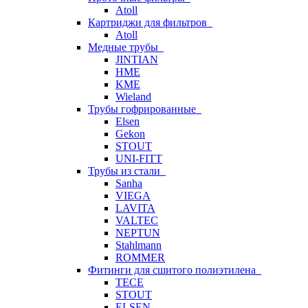
Atoll
Картриджи для фильтров
Atoll
Медные трубы
JINTIAN
HME
KME
Wieland
Трубы гофрированные
Elsen
Gekon
STOUT
UNI-FITT
Трубы из стали
Sanha
VIEGA
LAVITA
VALTEC
NEPTUN
Stahlmann
ROMMER
Фитинги для сшитого полиэтилена
TECE
STOUT
ELSEN