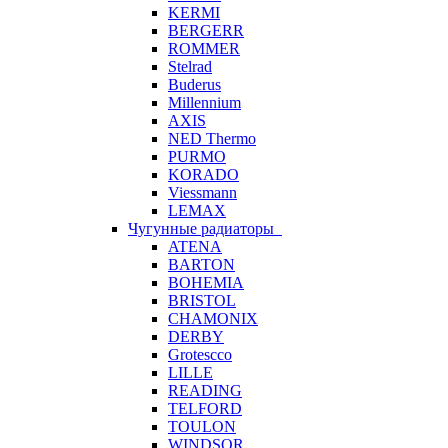
KERMI
BERGERR
ROMMER
Stelrad
Buderus
Millennium
AXIS
NED Thermo
PURMO
KORADO
Viessmann
LEMAX
Чугунные радиаторы
ATENA
BARTON
BOHEMIA
BRISTOL
CHAMONIX
DERBY
Grotescco
LILLE
READING
TELFORD
TOULON
WINDSOR