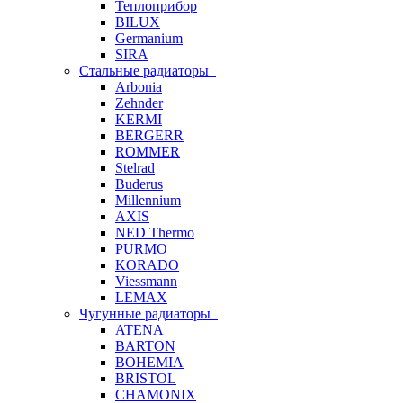
Теплоприбор
BILUX
Germanium
SIRA
Стальные радиаторы
Arbonia
Zehnder
KERMI
BERGERR
ROMMER
Stelrad
Buderus
Millennium
AXIS
NED Thermo
PURMO
KORADO
Viessmann
LEMAX
Чугунные радиаторы
ATENA
BARTON
BOHEMIA
BRISTOL
CHAMONIX