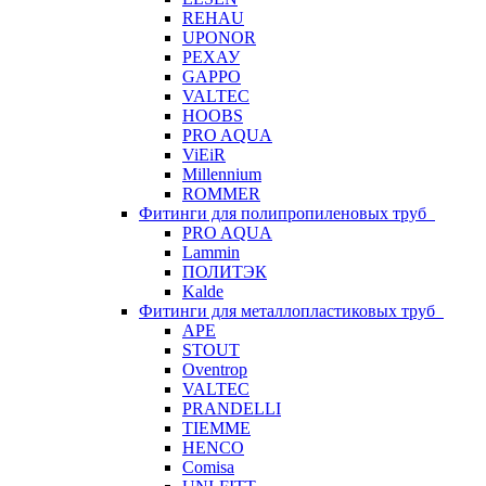
REHAU
UPONOR
РЕХАУ
GAPPO
VALTEC
HOOBS
PRO AQUA
ViEiR
Millennium
ROMMER
Фитинги для полипропиленовых труб
PRO AQUA
Lammin
ПОЛИТЭК
Kalde
Фитинги для металлопластиковых труб
APE
STOUT
Oventrop
VALTEC
PRANDELLI
TIEMME
HENCO
Comisa