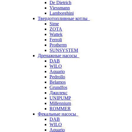
De Dietrich
Viessmann
Lamborghini
Твердотопливные котлы
Sime
ZOTA
Wattek
Ferroli
Protherm
SUNSYSTEM
Дренажные насосы
DAB
WILO
Aquario
Pedrollo
Belamos
Grundfos
Джилекс
UNIPUMP
Millennium
ROMMER
Фекальные насосы
DAB
WILO
Aquario