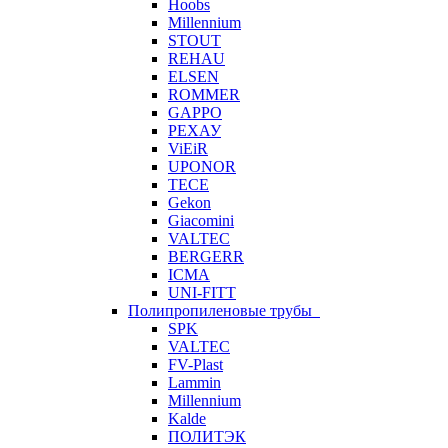
Hoobs
Millennium
STOUT
REHAU
ELSEN
ROMMER
GAPPO
РЕХАУ
ViEiR
UPONOR
TECE
Gekon
Giacomini
VALTEC
BERGERR
ICMA
UNI-FITT
Полипропиленовые трубы
SPK
VALTEC
FV-Plast
Lammin
Millennium
Kalde
ПОЛИТЭК