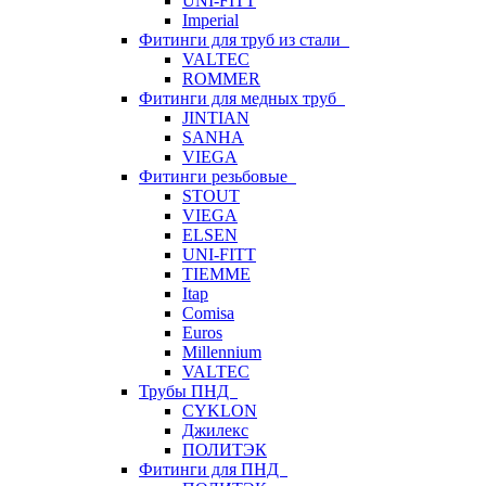
UNI-FITT
Imperial
Фитинги для труб из стали
VALTEC
ROMMER
Фитинги для медных труб
JINTIAN
SANHA
VIEGA
Фитинги резьбовые
STOUT
VIEGA
ELSEN
UNI-FITT
TIEMME
Itap
Comisa
Euros
Millennium
VALTEC
Трубы ПНД
CYKLON
Джилекс
ПОЛИТЭК
Фитинги для ПНД