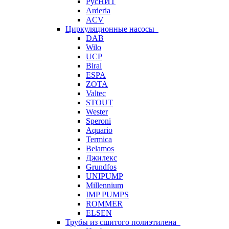
РусНИТ
Arderia
ACV
Циркуляционные насосы
DAB
Wilo
UCP
Biral
ESPA
ZOTA
Valtec
STOUT
Wester
Speroni
Aquario
Termica
Belamos
Джилекс
Grundfos
UNIPUMP
Millennium
IMP PUMPS
ROMMER
ELSEN
Трубы из сшитого полиэтилена