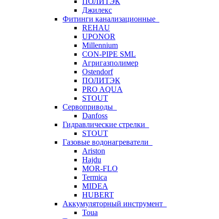
ПОЛИТЭК
Джилекс
Фитинги канализационные
REHAU
UPONOR
Millennium
CON-PIPE SML
Агригазполимер
Ostendorf
ПОЛИТЭК
PRO AQUA
STOUT
Сервоприводы
Danfoss
Гидравлические стрелки
STOUT
Газовые водонагреватели
Ariston
Hajdu
MOR-FLO
Termica
MIDEA
HUBERT
Аккумуляторный инструмент
Toua