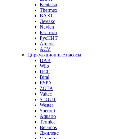
Kentatsu
Thermex
BAXI
Лемакс
Navien
Бастион
РусНИТ
Arderia
ACV
Циркуляционные насосы
DAB
Wilo
UCP
Biral
ESPA
ZOTA
Valtec
STOUT
Wester
Speroni
Aquario
Termica
Belamos
Джилекс
Grundfos