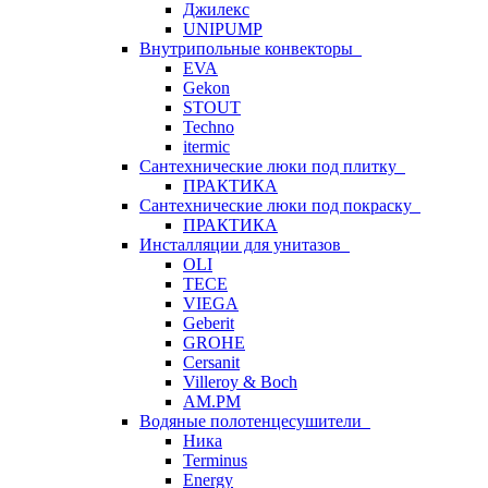
Джилекс
UNIPUMP
Внутрипольные конвекторы
EVA
Gekon
STOUT
Techno
itermic
Сантехнические люки под плитку
ПРАКТИКА
Сантехнические люки под покраску
ПРАКТИКА
Инсталляции для унитазов
OLI
TECE
VIEGA
Geberit
GROHE
Cersanit
Villeroy & Boch
AM.PM
Водяные полотенцесушители
Ника
Terminus
Energy