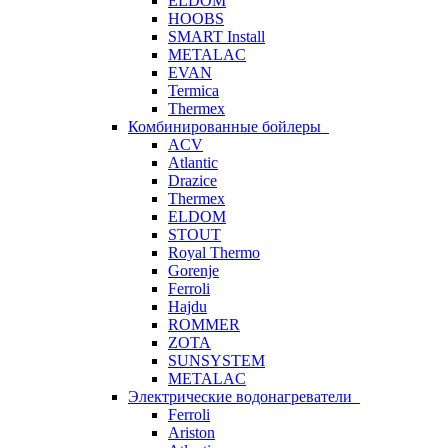
ELDOM
HOOBS
SMART Install
METALAC
EVAN
Termica
Thermex
Комбинированные бойлеры
ACV
Atlantic
Drazice
Thermex
ELDOM
STOUT
Royal Thermo
Gorenje
Ferroli
Hajdu
ROMMER
ZOTA
SUNSYSTEM
METALAC
Электрические водонагреватели
Ferroli
Ariston