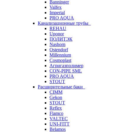
Banninger
Valfex
Imperial
PRO AQUA
Канализационные трубы
REHAU
Uponor
ПОЛИТЭК
Nashorn
Ostendorf
Millennium
Cosmoplast
Агригазполимер
CON-PIPE SML
PRO AQUA
STOUT
Расширительные баки
CIMM
Gekon
STOUT
Reflex
Flamco
VALTEC
UNI-FITT
Belamos