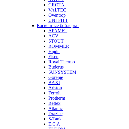
GROTA
VALTEC
Oventrop
UNI-FITT
Косвенные бойлеры
APAMET
ACV
STOUT
ROMMER
Hajdu
Elsen
Royal Thermo
Buderus
SUNSYSTEM
Gorenje
BAXI
Ariston
Ferroli
Protherm
Reflex
Atlantic
Drazice
S-Tank
E.C.A