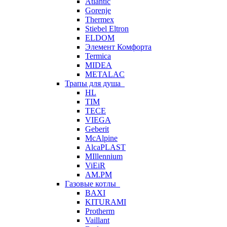
Atlantic
Gorenje
Thermex
Stiebel Eltron
ELDOM
Элемент Комфорта
Termica
MIDEA
METALAC
Трапы для душа
HL
TIM
TECE
VIEGA
Geberit
McAlpine
AlcaPLAST
MIllennium
ViEiR
AM.PM
Газовые котлы
BAXI
KITURAMI
Protherm
Vaillant