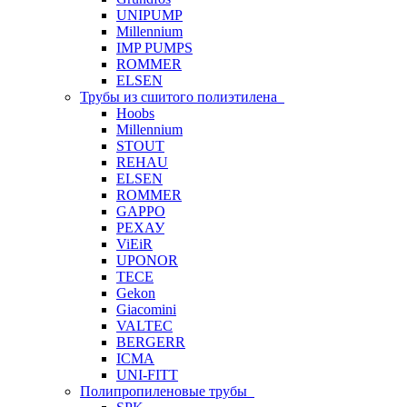
UNIPUMP
Millennium
IMP PUMPS
ROMMER
ELSEN
Трубы из сшитого полиэтилена
Hoobs
Millennium
STOUT
REHAU
ELSEN
ROMMER
GAPPO
РЕХАУ
ViEiR
UPONOR
TECE
Gekon
Giacomini
VALTEC
BERGERR
ICMA
UNI-FITT
Полипропиленовые трубы