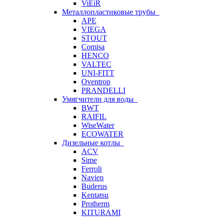
ViEiR
Металлопластиковые трубы
APE
VIEGA
STOUT
Comisa
HENCO
VALTEC
UNI-FITT
Oventrop
PRANDELLI
Умягчители для воды
BWT
RAIFIL
WiseWater
ECOWATER
Дизельные котлы
ACV
Sime
Ferroli
Navien
Buderus
Kentatsu
Protherm
KITURAMI