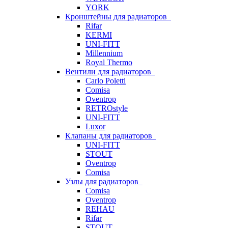
YORK
Кронштейны для радиаторов
Rifar
KERMI
UNI-FITT
Millennium
Royal Thermo
Вентили для радиаторов
Carlo Poletti
Comisa
Oventrop
RETROstyle
UNI-FITT
Luxor
Клапаны для радиаторов
UNI-FITT
STOUT
Oventrop
Comisa
Узлы для радиаторов
Comisa
Oventrop
REHAU
Rifar
STOUT