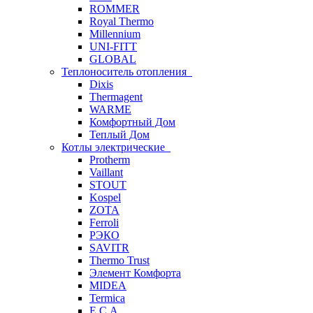
ROMMER
Royal Thermo
Millennium
UNI-FITT
GLOBAL
Теплоноситель отопления
Dixis
Thermagent
WARME
Комфортный Дом
Теплый Дом
Котлы электрические
Protherm
Vaillant
STOUT
Kospel
ZOTA
Ferroli
РЭКО
SAVITR
Thermo Trust
Элемент Комфорта
MIDEA
Termica
E.C.A