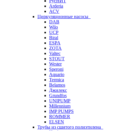
РусНИТ
Arderia
ACV
Циркуляционные насосы
DAB
Wilo
UCP
Biral
ESPA
ZOTA
Valtec
STOUT
Wester
Speroni
Aquario
Termica
Belamos
Джилекс
Grundfos
UNIPUMP
Millennium
IMP PUMPS
ROMMER
ELSEN
Трубы из сшитого полиэтилена