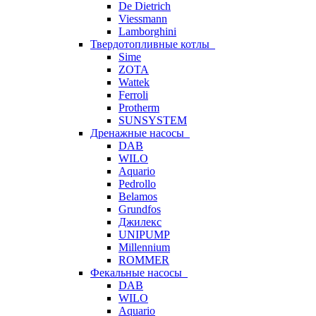
De Dietrich
Viessmann
Lamborghini
Твердотопливные котлы
Sime
ZOTA
Wattek
Ferroli
Protherm
SUNSYSTEM
Дренажные насосы
DAB
WILO
Aquario
Pedrollo
Belamos
Grundfos
Джилекс
UNIPUMP
Millennium
ROMMER
Фекальные насосы
DAB
WILO
Aquario