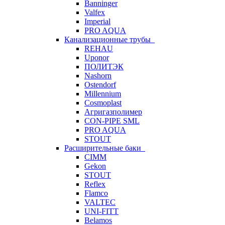
Banninger
Valfex
Imperial
PRO AQUA
Канализационные трубы
REHAU
Uponor
ПОЛИТЭК
Nashorn
Ostendorf
Millennium
Cosmoplast
Агригазполимер
CON-PIPE SML
PRO AQUA
STOUT
Расширительные баки
CIMM
Gekon
STOUT
Reflex
Flamco
VALTEC
UNI-FITT
Belamos