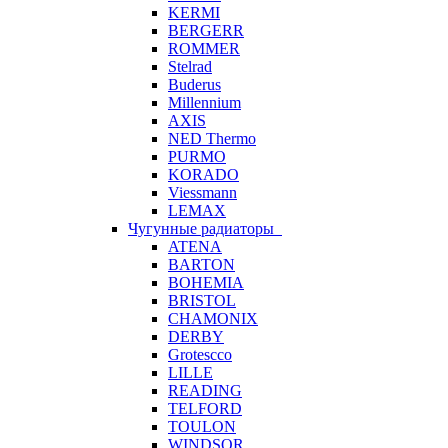
KERMI
BERGERR
ROMMER
Stelrad
Buderus
Millennium
AXIS
NED Thermo
PURMO
KORADO
Viessmann
LEMAX
Чугунные радиаторы
ATENA
BARTON
BOHEMIA
BRISTOL
CHAMONIX
DERBY
Grotescco
LILLE
READING
TELFORD
TOULON
WINDSOR