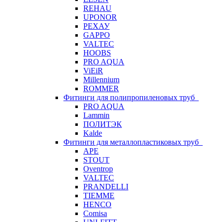
REHAU
UPONOR
РЕХАУ
GAPPO
VALTEC
HOOBS
PRO AQUA
ViEiR
Millennium
ROMMER
Фитинги для полипропиленовых труб
PRO AQUA
Lammin
ПОЛИТЭК
Kalde
Фитинги для металлопластиковых труб
APE
STOUT
Oventrop
VALTEC
PRANDELLI
TIEMME
HENCO
Comisa