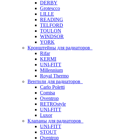
DERBY
Grotescco
LILLE
READING
TELFORD
TOULON
WINDSOR
YORK
Кронштейны для радиаторов
Rifar
KERMI
UNI-FITT
Millennium
Royal Thermo
Вентили для радиаторов
Carlo Poletti
Comisa
Oventrop
RETROstyle
UNI-FITT
Luxor
Клапаны для радиаторов
UNI-FITT
STOUT
Oventrop