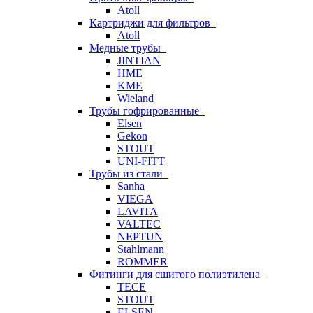
Atoll
Картриджи для фильтров
Atoll
Медные трубы
JINTIAN
HME
KME
Wieland
Трубы гофрированные
Elsen
Gekon
STOUT
UNI-FITT
Трубы из стали
Sanha
VIEGA
LAVITA
VALTEC
NEPTUN
Stahlmann
ROMMER
Фитинги для сшитого полиэтилена
TECE
STOUT
ELSEN