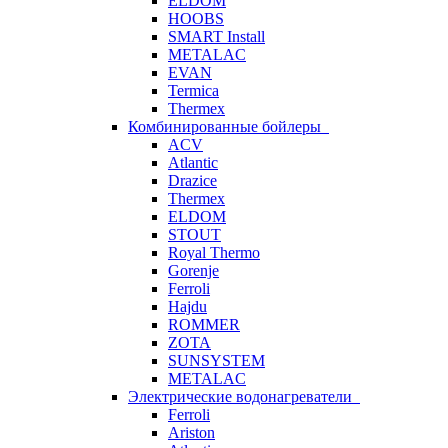
ELDOM
HOOBS
SMART Install
METALAC
EVAN
Termica
Thermex
Комбинированные бойлеры
ACV
Atlantic
Drazice
Thermex
ELDOM
STOUT
Royal Thermo
Gorenje
Ferroli
Hajdu
ROMMER
ZOTA
SUNSYSTEM
METALAC
Электрические водонагреватели
Ferroli
Ariston