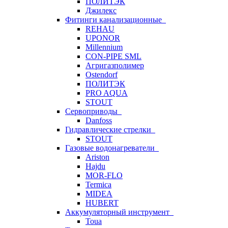
ПОЛИТЭК
Джилекс
Фитинги канализационные
REHAU
UPONOR
Millennium
CON-PIPE SML
Агригазполимер
Ostendorf
ПОЛИТЭК
PRO AQUA
STOUT
Сервоприводы
Danfoss
Гидравлические стрелки
STOUT
Газовые водонагреватели
Ariston
Hajdu
MOR-FLO
Termica
MIDEA
HUBERT
Аккумуляторный инструмент
Toua