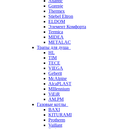
Atlantic
Gorenje
Thermex
Stiebel Eltron
ELDOM
Элемент Комфорта
Termica
MIDEA
METALAC
Трапы для душа
HL
TIM
TECE
VIEGA
Geberit
McAlpine
AlcaPLAST
MIllennium
ViEiR
AM.PM
Газовые котлы
BAXI
KITURAMI
Protherm
Vaillant