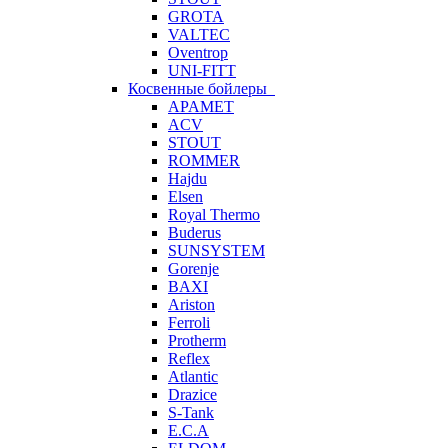
GROTA
VALTEC
Oventrop
UNI-FITT
Косвенные бойлеры
APAMET
ACV
STOUT
ROMMER
Hajdu
Elsen
Royal Thermo
Buderus
SUNSYSTEM
Gorenje
BAXI
Ariston
Ferroli
Protherm
Reflex
Atlantic
Drazice
S-Tank
E.C.A