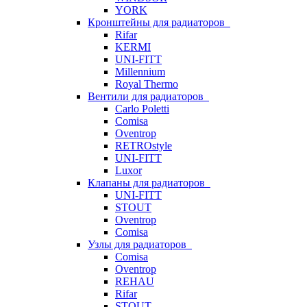
YORK
Кронштейны для радиаторов
Rifar
KERMI
UNI-FITT
Millennium
Royal Thermo
Вентили для радиаторов
Carlo Poletti
Comisa
Oventrop
RETROstyle
UNI-FITT
Luxor
Клапаны для радиаторов
UNI-FITT
STOUT
Oventrop
Comisa
Узлы для радиаторов
Comisa
Oventrop
REHAU
Rifar
STOUT