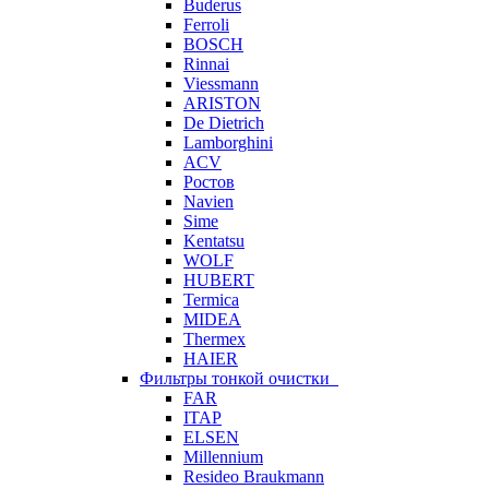
Buderus
Ferroli
BOSCH
Rinnai
Viessmann
ARISTON
De Dietrich
Lamborghini
ACV
Ростов
Navien
Sime
Kentatsu
WOLF
HUBERT
Termica
MIDEA
Thermex
HAIER
Фильтры тонкой очистки
FAR
ITAP
ELSEN
Millennium
Resideo Braukmann