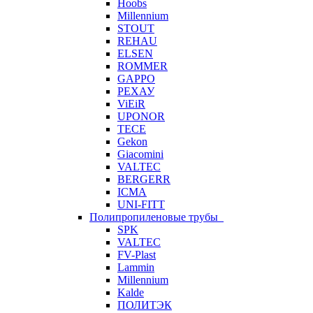
Hoobs
Millennium
STOUT
REHAU
ELSEN
ROMMER
GAPPO
РЕХАУ
ViEiR
UPONOR
TECE
Gekon
Giacomini
VALTEC
BERGERR
ICMA
UNI-FITT
Полипропиленовые трубы
SPK
VALTEC
FV-Plast
Lammin
Millennium
Kalde
ПОЛИТЭК