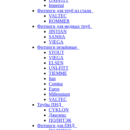
UNI-FITT
Imperial
Фитинги для труб из стали
VALTEC
ROMMER
Фитинги для медных труб
JINTIAN
SANHA
VIEGA
Фитинги резьбовые
STOUT
VIEGA
ELSEN
UNI-FITT
TIEMME
Itap
Comisa
Euros
Millennium
VALTEC
Трубы ПНД
CYKLON
Джилекс
ПОЛИТЭК
Фитинги для ПНД