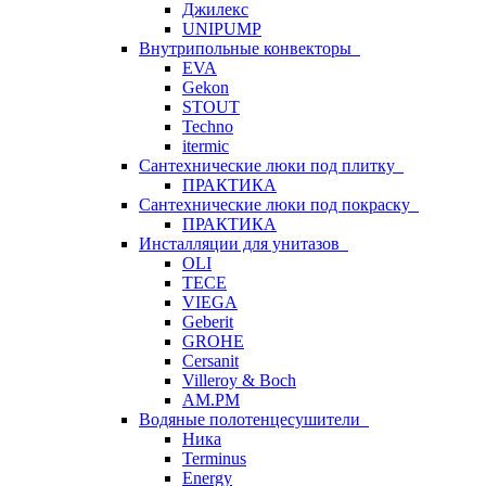
Джилекс
UNIPUMP
Внутрипольные конвекторы
EVA
Gekon
STOUT
Techno
itermic
Сантехнические люки под плитку
ПРАКТИКА
Сантехнические люки под покраску
ПРАКТИКА
Инсталляции для унитазов
OLI
TECE
VIEGA
Geberit
GROHE
Cersanit
Villeroy & Boch
AM.PM
Водяные полотенцесушители
Ника
Terminus
Energy