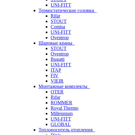
UNI-FITT
Термостатические головки
Rifar
STOUT
Comisa
UNI-FITT
Oventrop
Шаровые краны
STOUT
Oventrop
Bugatti
UNI-FITT
ITAP
FIV
VIEIR
Монтажные комплекты
OTER
Rifar
ROMMER
Royal Thermo
Millennium
UNI-FITT
GLOBAL
Теплоноситель отопления