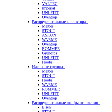
VALTEC
Imperial
UNI-FITT
Oventrop
Распределительные коллектора
Meibes
STOUT
ASKON
WARME
Oventrop
ROMMER
Grundfos
UNI-FITT
Hoobs
Насосные группы
Meibes
STOUT
Hoobs
WARME
ROMMER
UNI-FITT
Oventrop
Распределительные шкафы отопления
Elsen
STOUT