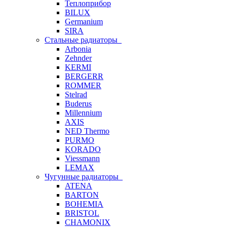
Теплоприбор
BILUX
Germanium
SIRA
Стальные радиаторы
Arbonia
Zehnder
KERMI
BERGERR
ROMMER
Stelrad
Buderus
Millennium
AXIS
NED Thermo
PURMO
KORADO
Viessmann
LEMAX
Чугунные радиаторы
ATENA
BARTON
BOHEMIA
BRISTOL
CHAMONIX