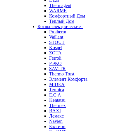
Dixis
Thermagent
WARME
Комфортный Дом
Теплый Дом
Котлы электрические
Protherm
Vaillant
STOUT
Kospel
ZOTA
Ferroli
РЭКО
SAVITR
Thermo Trust
Элемент Комфорта
MIDEA
Termica
E.C.A
Kentatsu
Thermex
BAXI
Лемакс
Navien
Бастион