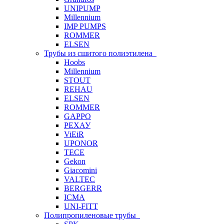
UNIPUMP
Millennium
IMP PUMPS
ROMMER
ELSEN
Трубы из сшитого полиэтилена
Hoobs
Millennium
STOUT
REHAU
ELSEN
ROMMER
GAPPO
РЕХАУ
ViEiR
UPONOR
TECE
Gekon
Giacomini
VALTEC
BERGERR
ICMA
UNI-FITT
Полипропиленовые трубы