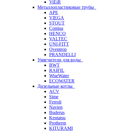
ViEiR
Металлопластиковые трубы
APE
VIEGA
STOUT
Comisa
HENCO
VALTEC
UNI-FITT
Oventrop
PRANDELLI
Умягчители для воды
BWT
RAIFIL
WiseWater
ECOWATER
Дизельные котлы
ACV
Sime
Ferroli
Navien
Buderus
Kentatsu
Protherm
KITURAMI