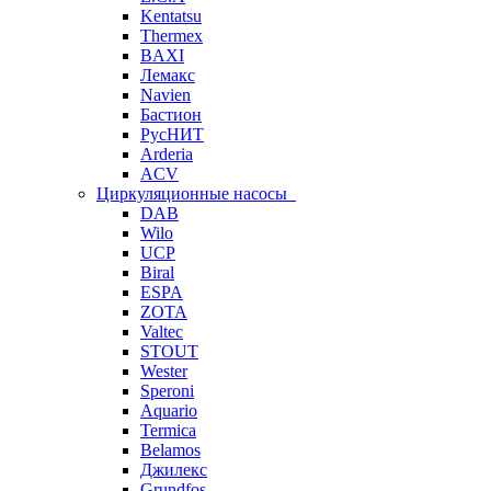
Kentatsu
Thermex
BAXI
Лемакс
Navien
Бастион
РусНИТ
Arderia
ACV
Циркуляционные насосы
DAB
Wilo
UCP
Biral
ESPA
ZOTA
Valtec
STOUT
Wester
Speroni
Aquario
Termica
Belamos
Джилекс
Grundfos