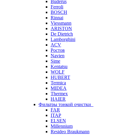
Buderus
Ferroli
BOSCH
Rinnai
Viessmann
ARISTON
De Dietrich
Lamborghini
ACV
Ростов
Navien
Sime
Kentatsu
WOLF
HUBERT
Termica
MIDEA
Thermex
HAIER
Фильтры тонкой очистки
FAR
ITAP
ELSEN
Millennium
Resideo Braukmann