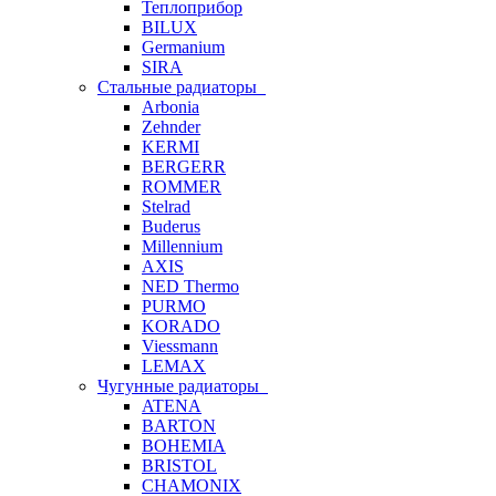
Теплоприбор
BILUX
Germanium
SIRA
Стальные радиаторы
Arbonia
Zehnder
KERMI
BERGERR
ROMMER
Stelrad
Buderus
Millennium
AXIS
NED Thermo
PURMO
KORADO
Viessmann
LEMAX
Чугунные радиаторы
ATENA
BARTON
BOHEMIA
BRISTOL
CHAMONIX