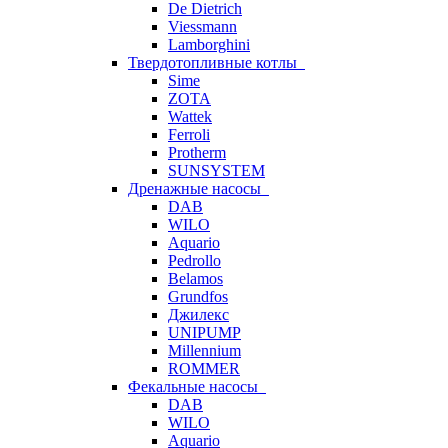
De Dietrich
Viessmann
Lamborghini
Твердотопливные котлы
Sime
ZOTA
Wattek
Ferroli
Protherm
SUNSYSTEM
Дренажные насосы
DAB
WILO
Aquario
Pedrollo
Belamos
Grundfos
Джилекс
UNIPUMP
Millennium
ROMMER
Фекальные насосы
DAB
WILO
Aquario