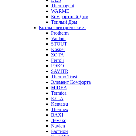
Dixis
Thermagent
WARME
Комфортный Дом
Теплый Дом
Котлы электрические
Protherm
Vaillant
STOUT
Kospel
ZOTA
Ferroli
РЭКО
SAVITR
Thermo Trust
Элемент Комфорта
MIDEA
Termica
E.C.A
Kentatsu
Thermex
BAXI
Лемакс
Navien
Бастион