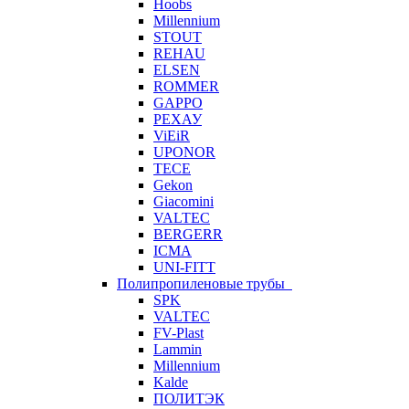
Hoobs
Millennium
STOUT
REHAU
ELSEN
ROMMER
GAPPO
РЕХАУ
ViEiR
UPONOR
TECE
Gekon
Giacomini
VALTEC
BERGERR
ICMA
UNI-FITT
Полипропиленовые трубы
SPK
VALTEC
FV-Plast
Lammin
Millennium
Kalde
ПОЛИТЭК