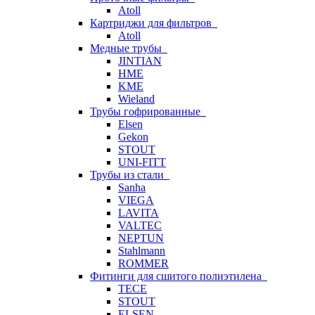
Atoll
Картриджи для фильтров
Atoll
Медные трубы
JINTIAN
HME
KME
Wieland
Трубы гофрированные
Elsen
Gekon
STOUT
UNI-FITT
Трубы из стали
Sanha
VIEGA
LAVITA
VALTEC
NEPTUN
Stahlmann
ROMMER
Фитинги для сшитого полиэтилена
TECE
STOUT
ELSEN