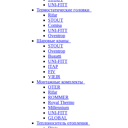
UNI-FITT
Термостатические головки
Rifar
STOUT
Comisa
UNI-FITT
Oventrop
Шаровые краны
STOUT
Oventrop
Bugatti
UNI-FITT
ITAP
FIV
VIEIR
Монтажные комплекты
OTER
Rifar
ROMMER
Royal Thermo
Millennium
UNI-FITT
GLOBAL
Теплоноситель отопления