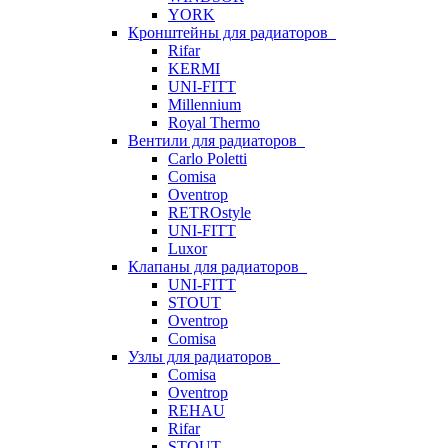
YORK
Кронштейны для радиаторов
Rifar
KERMI
UNI-FITT
Millennium
Royal Thermo
Вентили для радиаторов
Carlo Poletti
Comisa
Oventrop
RETROstyle
UNI-FITT
Luxor
Клапаны для радиаторов
UNI-FITT
STOUT
Oventrop
Comisa
Узлы для радиаторов
Comisa
Oventrop
REHAU
Rifar
STOUT