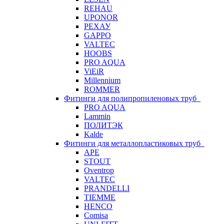
REHAU
UPONOR
РЕХАУ
GAPPO
VALTEC
HOOBS
PRO AQUA
ViEiR
Millennium
ROMMER
Фитинги для полипропиленовых труб
PRO AQUA
Lammin
ПОЛИТЭК
Kalde
Фитинги для металлопластиковых труб
APE
STOUT
Oventrop
VALTEC
PRANDELLI
TIEMME
HENCO
Comisa