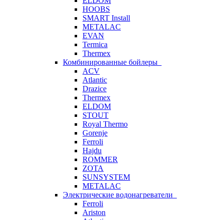
ELDOM
HOOBS
SMART Install
METALAC
EVAN
Termica
Thermex
Комбинированные бойлеры
ACV
Atlantic
Drazice
Thermex
ELDOM
STOUT
Royal Thermo
Gorenje
Ferroli
Hajdu
ROMMER
ZOTA
SUNSYSTEM
METALAC
Электрические водонагреватели
Ferroli
Ariston