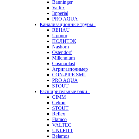
Banninger
Valfex
Imperial
PRO AQUA
Канализационные трубы
REHAU
Uponor
ПОЛИТЭК
Nashorn
Ostendorf
Millennium
Cosmoplast
Агригазполимер
CON-PIPE SML
PRO AQUA
STOUT
Расширительные баки
CIMM
Gekon
STOUT
Reflex
Flamco
VALTEC
UNI-FITT
Belamos