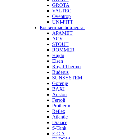
GROTA
VALTEC
Oventrop
UNI-FITT
Косвенные бойлеры
APAMET
ACV
STOUT
ROMMER
Hajdu
Elsen
Royal Thermo
Buderus
SUNSYSTEM
Gorenje
BAXI
Ariston
Ferroli
Protherm
Reflex
Atlantic
Drazice
S-Tank
E.C.A