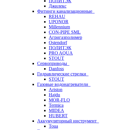
ПОЛИТЭК
Джилекс
Фитинги канализационные
REHAU
UPONOR
Millennium
CON-PIPE SML
Агригазполимер
Ostendorf
ПОЛИТЭК
PRO AQUA
STOUT
Сервоприводы
Danfoss
Гидравлические стрелки
STOUT
Газовые водонагреватели
Ariston
Hajdu
MOR-FLO
Termica
MIDEA
HUBERT
Аккумуляторный инструмент
Toua