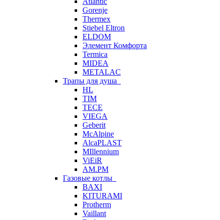
Atlantic
Gorenje
Thermex
Stiebel Eltron
ELDOM
Элемент Комфорта
Termica
MIDEA
METALAC
Трапы для душа
HL
TIM
TECE
VIEGA
Geberit
McAlpine
AlcaPLAST
MIllennium
ViEiR
AM.PM
Газовые котлы
BAXI
KITURAMI
Protherm
Vaillant