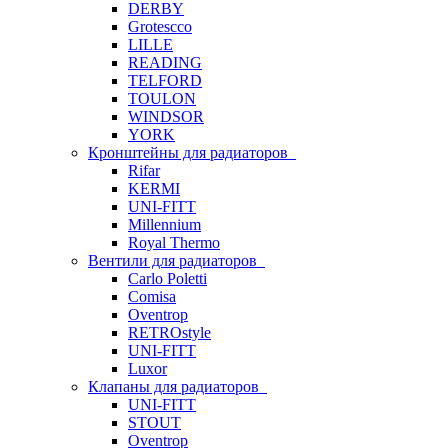
DERBY
Grotescco
LILLE
READING
TELFORD
TOULON
WINDSOR
YORK
Кронштейны для радиаторов
Rifar
KERMI
UNI-FITT
Millennium
Royal Thermo
Вентили для радиаторов
Carlo Poletti
Comisa
Oventrop
RETROstyle
UNI-FITT
Luxor
Клапаны для радиаторов
UNI-FITT
STOUT
Oventrop