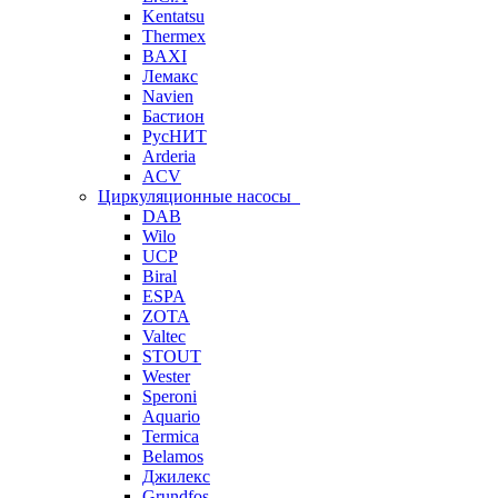
Kentatsu
Thermex
BAXI
Лемакс
Navien
Бастион
РусНИТ
Arderia
ACV
Циркуляционные насосы
DAB
Wilo
UCP
Biral
ESPA
ZOTA
Valtec
STOUT
Wester
Speroni
Aquario
Termica
Belamos
Джилекс
Grundfos