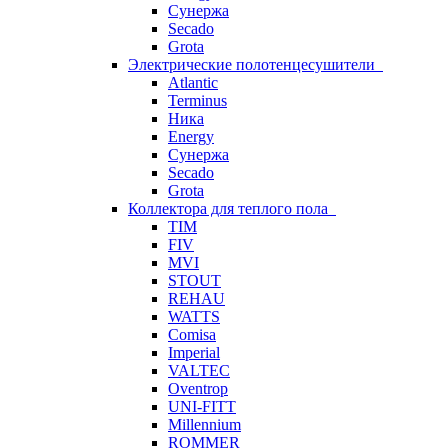
Сунержа
Secado
Grota
Электрические полотенцесушители
Atlantic
Terminus
Ника
Energy
Сунержа
Secado
Grota
Коллектора для теплого пола
TIM
FIV
MVI
STOUT
REHAU
WATTS
Comisa
Imperial
VALTEC
Oventrop
UNI-FITT
Millennium
ROMMER