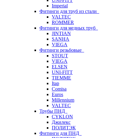
UNI-FITT
Imperial
Фитинги для труб из стали
VALTEC
ROMMER
Фитинги для медных труб
JINTIAN
SANHA
VIEGA
Фитинги резьбовые
STOUT
VIEGA
ELSEN
UNI-FITT
TIEMME
Itap
Comisa
Euros
Millennium
VALTEC
Трубы ПНД
CYKLON
Джилекс
ПОЛИТЭК
Фитинги для ПНД