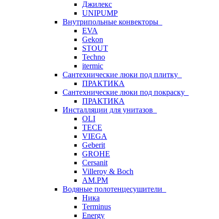
Джилекс
UNIPUMP
Внутрипольные конвекторы
EVA
Gekon
STOUT
Techno
itermic
Сантехнические люки под плитку
ПРАКТИКА
Сантехнические люки под покраску
ПРАКТИКА
Инсталляции для унитазов
OLI
TECE
VIEGA
Geberit
GROHE
Cersanit
Villeroy & Boch
AM.PM
Водяные полотенцесушители
Ника
Terminus
Energy