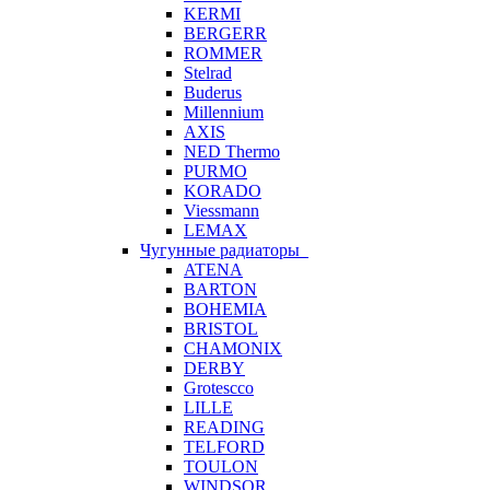
KERMI
BERGERR
ROMMER
Stelrad
Buderus
Millennium
AXIS
NED Thermo
PURMO
KORADO
Viessmann
LEMAX
Чугунные радиаторы
ATENA
BARTON
BOHEMIA
BRISTOL
CHAMONIX
DERBY
Grotescco
LILLE
READING
TELFORD
TOULON
WINDSOR