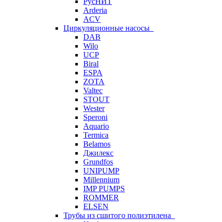
РусНИТ
Arderia
ACV
Циркуляционные насосы
DAB
Wilo
UCP
Biral
ESPA
ZOTA
Valtec
STOUT
Wester
Speroni
Aquario
Termica
Belamos
Джилекс
Grundfos
UNIPUMP
Millennium
IMP PUMPS
ROMMER
ELSEN
Трубы из сшитого полиэтилена