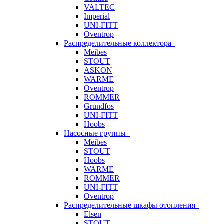
VALTEC
Imperial
UNI-FITT
Oventrop
Распределительные коллектора
Meibes
STOUT
ASKON
WARME
Oventrop
ROMMER
Grundfos
UNI-FITT
Hoobs
Насосные группы
Meibes
STOUT
Hoobs
WARME
ROMMER
UNI-FITT
Oventrop
Распределительные шкафы отопления
Elsen
STOUT