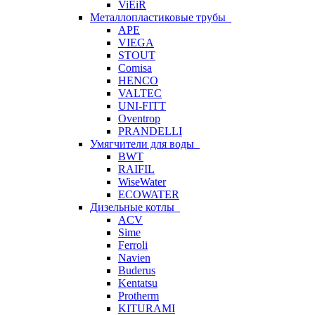
ViEiR
Металлопластиковые трубы
APE
VIEGA
STOUT
Comisa
HENCO
VALTEC
UNI-FITT
Oventrop
PRANDELLI
Умягчители для воды
BWT
RAIFIL
WiseWater
ECOWATER
Дизельные котлы
ACV
Sime
Ferroli
Navien
Buderus
Kentatsu
Protherm
KITURAMI