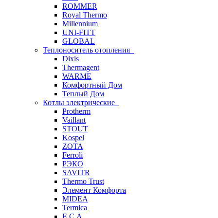
ROMMER
Royal Thermo
Millennium
UNI-FITT
GLOBAL
Теплоноситель отопления
Dixis
Thermagent
WARME
Комфортный Дом
Теплый Дом
Котлы электрические
Protherm
Vaillant
STOUT
Kospel
ZOTA
Ferroli
РЭКО
SAVITR
Thermo Trust
Элемент Комфорта
MIDEA
Termica
E.C.A