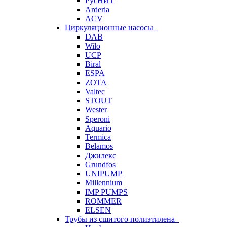
РусНИТ
Arderia
ACV
Циркуляционные насосы
DAB
Wilo
UCP
Biral
ESPA
ZOTA
Valtec
STOUT
Wester
Speroni
Aquario
Termica
Belamos
Джилекс
Grundfos
UNIPUMP
Millennium
IMP PUMPS
ROMMER
ELSEN
Трубы из сшитого полиэтилена