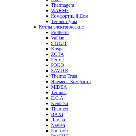
Thermagent
WARME
Комфортный Дом
Теплый Дом
Котлы электрические
Protherm
Vaillant
STOUT
Kospel
ZOTA
Ferroli
РЭКО
SAVITR
Thermo Trust
Элемент Комфорта
MIDEA
Termica
E.C.A
Kentatsu
Thermex
BAXI
Лемакс
Navien
Бастион