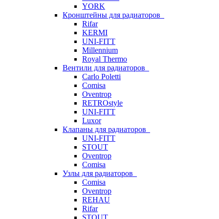
YORK
Кронштейны для радиаторов
Rifar
KERMI
UNI-FITT
Millennium
Royal Thermo
Вентили для радиаторов
Carlo Poletti
Comisa
Oventrop
RETROstyle
UNI-FITT
Luxor
Клапаны для радиаторов
UNI-FITT
STOUT
Oventrop
Comisa
Узлы для радиаторов
Comisa
Oventrop
REHAU
Rifar
STOUT