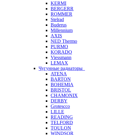
KERMI
BERGERR
ROMMER
Stelrad
Buderus
Millennium
AXIS
NED Thermo
PURMO
KORADO
Viessmann
LEMAX
Чугунные радиаторы
ATENA
BARTON
BOHEMIA
BRISTOL
CHAMONIX
DERBY
Grotescco
LILLE
READING
TELFORD
TOULON
WINDSOR