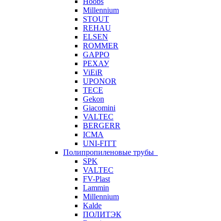
Hoobs
Millennium
STOUT
REHAU
ELSEN
ROMMER
GAPPO
РЕХАУ
ViEiR
UPONOR
TECE
Gekon
Giacomini
VALTEC
BERGERR
ICMA
UNI-FITT
Полипропиленовые трубы
SPK
VALTEC
FV-Plast
Lammin
Millennium
Kalde
ПОЛИТЭК