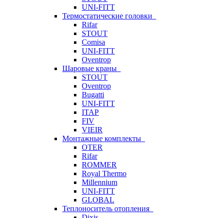
UNI-FITT
Термостатические головки
Rifar
STOUT
Comisa
UNI-FITT
Oventrop
Шаровые краны
STOUT
Oventrop
Bugatti
UNI-FITT
ITAP
FIV
VIEIR
Монтажные комплекты
OTER
Rifar
ROMMER
Royal Thermo
Millennium
UNI-FITT
GLOBAL
Теплоноситель отопления
Dixis