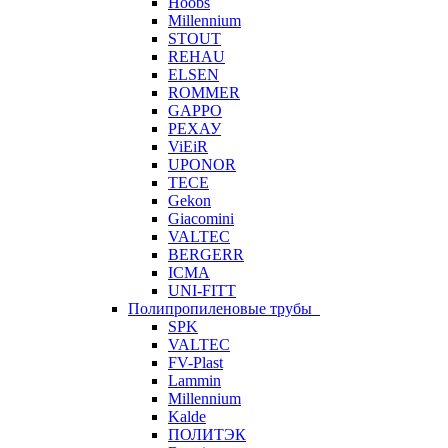
Hoobs
Millennium
STOUT
REHAU
ELSEN
ROMMER
GAPPO
РЕХАУ
ViEiR
UPONOR
TECE
Gekon
Giacomini
VALTEC
BERGERR
ICMA
UNI-FITT
Полипропиленовые трубы
SPK
VALTEC
FV-Plast
Lammin
Millennium
Kalde
ПОЛИТЭК