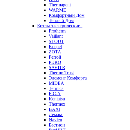
Thermagent
WARME
Комфортный Дом
Теплый Дом
Котлы электрические
Protherm
Vaillant
STOUT
Kospel
ZOTA
Ferroli
РЭКО
SAVITR
Thermo Trust
Элемент Комфорта
MIDEA
Termica
E.C.A
Kentatsu
Thermex
BAXI
Лемакс
Navien
Бастион