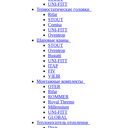
UNI-FITT
Термостатические головки
Rifar
STOUT
Comisa
UNI-FITT
Oventrop
Шаровые краны
STOUT
Oventrop
Bugatti
UNI-FITT
ITAP
FIV
VIEIR
Монтажные комплекты
OTER
Rifar
ROMMER
Royal Thermo
Millennium
UNI-FITT
GLOBAL
Теплоноситель отопления
Dixis