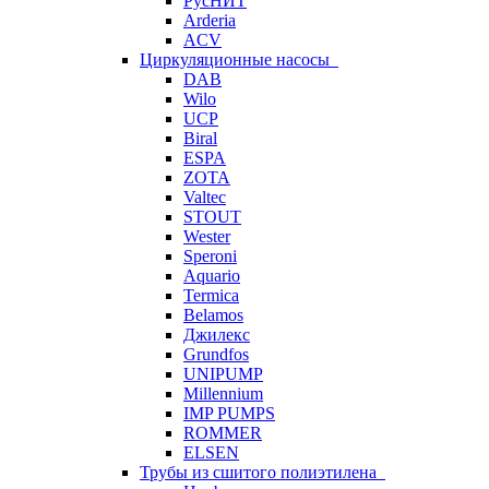
РусНИТ
Arderia
ACV
Циркуляционные насосы
DAB
Wilo
UCP
Biral
ESPA
ZOTA
Valtec
STOUT
Wester
Speroni
Aquario
Termica
Belamos
Джилекс
Grundfos
UNIPUMP
Millennium
IMP PUMPS
ROMMER
ELSEN
Трубы из сшитого полиэтилена