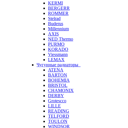
KERMI
BERGERR
ROMMER
Stelrad
Buderus
Millennium
AXIS
NED Thermo
PURMO
KORADO
Viessmann
LEMAX
Чугунные радиаторы
ATENA
BARTON
BOHEMIA
BRISTOL
CHAMONIX
DERBY
Grotescco
LILLE
READING
TELFORD
TOULON
WINDSOR