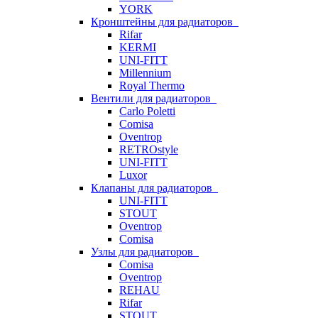
YORK
Кронштейны для радиаторов
Rifar
KERMI
UNI-FITT
Millennium
Royal Thermo
Вентили для радиаторов
Carlo Poletti
Comisa
Oventrop
RETROstyle
UNI-FITT
Luxor
Клапаны для радиаторов
UNI-FITT
STOUT
Oventrop
Comisa
Узлы для радиаторов
Comisa
Oventrop
REHAU
Rifar
STOUT