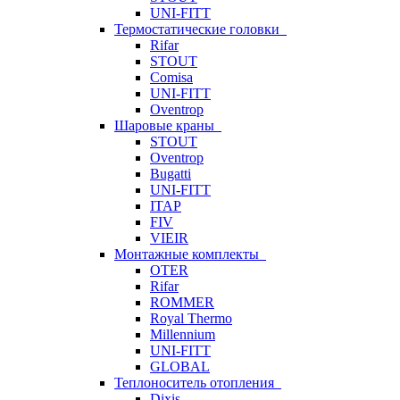
UNI-FITT
Термостатические головки
Rifar
STOUT
Comisa
UNI-FITT
Oventrop
Шаровые краны
STOUT
Oventrop
Bugatti
UNI-FITT
ITAP
FIV
VIEIR
Монтажные комплекты
OTER
Rifar
ROMMER
Royal Thermo
Millennium
UNI-FITT
GLOBAL
Теплоноситель отопления
Dixis