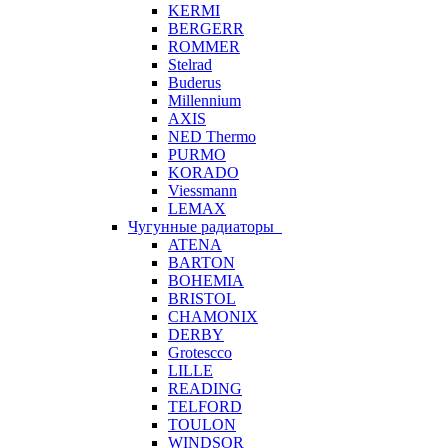
KERMI
BERGERR
ROMMER
Stelrad
Buderus
Millennium
AXIS
NED Thermo
PURMO
KORADO
Viessmann
LEMAX
Чугунные радиаторы
ATENA
BARTON
BOHEMIA
BRISTOL
CHAMONIX
DERBY
Grotescco
LILLE
READING
TELFORD
TOULON
WINDSOR