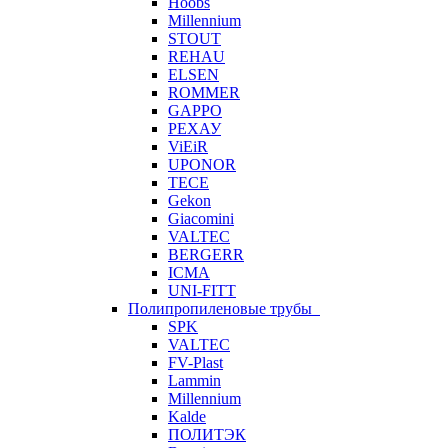
Hoobs
Millennium
STOUT
REHAU
ELSEN
ROMMER
GAPPO
РЕХАУ
ViEiR
UPONOR
TECE
Gekon
Giacomini
VALTEC
BERGERR
ICMA
UNI-FITT
Полипропиленовые трубы
SPK
VALTEC
FV-Plast
Lammin
Millennium
Kalde
ПОЛИТЭК