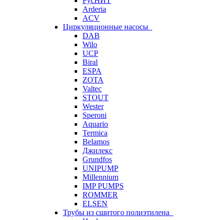
РусНИТ
Arderia
ACV
Циркуляционные насосы
DAB
Wilo
UCP
Biral
ESPA
ZOTA
Valtec
STOUT
Wester
Speroni
Aquario
Termica
Belamos
Джилекс
Grundfos
UNIPUMP
Millennium
IMP PUMPS
ROMMER
ELSEN
Трубы из сшитого полиэтилена