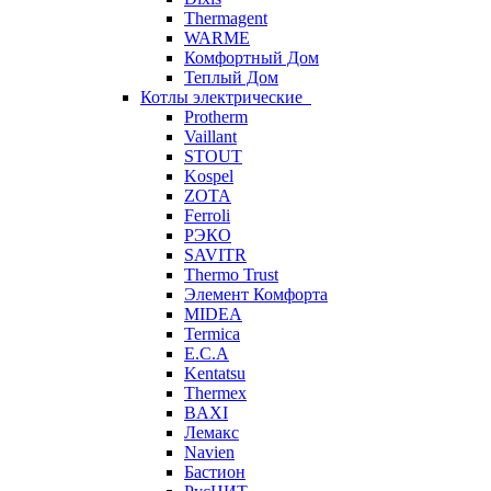
Thermagent
WARME
Комфортный Дом
Теплый Дом
Котлы электрические
Protherm
Vaillant
STOUT
Kospel
ZOTA
Ferroli
РЭКО
SAVITR
Thermo Trust
Элемент Комфорта
MIDEA
Termica
E.C.A
Kentatsu
Thermex
BAXI
Лемакс
Navien
Бастион