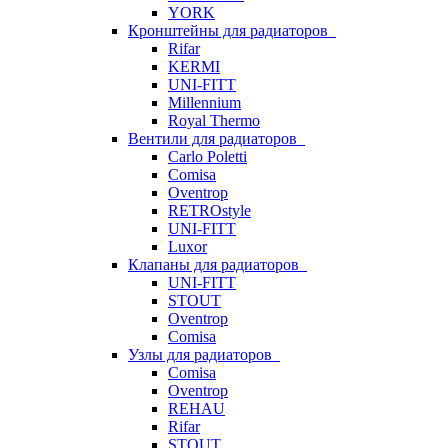
YORK
Кронштейны для радиаторов
Rifar
KERMI
UNI-FITT
Millennium
Royal Thermo
Вентили для радиаторов
Carlo Poletti
Comisa
Oventrop
RETROstyle
UNI-FITT
Luxor
Клапаны для радиаторов
UNI-FITT
STOUT
Oventrop
Comisa
Узлы для радиаторов
Comisa
Oventrop
REHAU
Rifar
STOUT