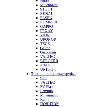
Hoobs
Millennium
STOUT
REHAU
ELSEN
ROMMER
GAPPO
РЕХАУ
ViEiR
UPONOR
TECE
Gekon
Giacomini
VALTEC
BERGERR
ICMA
UNI-FITT
Полипропиленовые трубы
SPK
VALTEC
FV-Plast
Lammin
Millennium
Kalde
ПОЛИТЭК