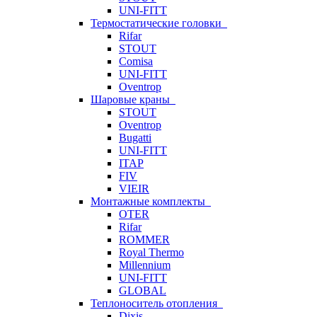
UNI-FITT
Термостатические головки
Rifar
STOUT
Comisa
UNI-FITT
Oventrop
Шаровые краны
STOUT
Oventrop
Bugatti
UNI-FITT
ITAP
FIV
VIEIR
Монтажные комплекты
OTER
Rifar
ROMMER
Royal Thermo
Millennium
UNI-FITT
GLOBAL
Теплоноситель отопления
Dixis