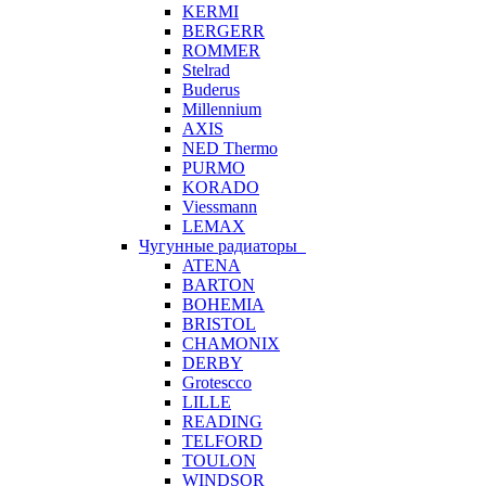
KERMI
BERGERR
ROMMER
Stelrad
Buderus
Millennium
AXIS
NED Thermo
PURMO
KORADO
Viessmann
LEMAX
Чугунные радиаторы
ATENA
BARTON
BOHEMIA
BRISTOL
CHAMONIX
DERBY
Grotescco
LILLE
READING
TELFORD
TOULON
WINDSOR