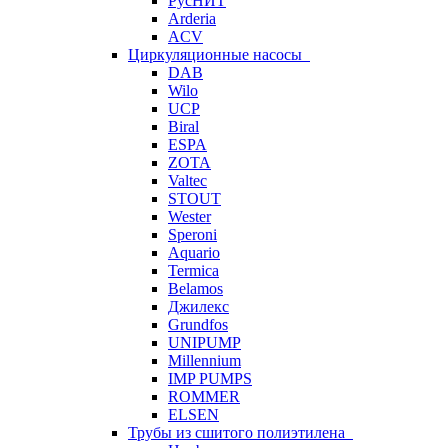
РусНИТ
Arderia
ACV
Циркуляционные насосы
DAB
Wilo
UCP
Biral
ESPA
ZOTA
Valtec
STOUT
Wester
Speroni
Aquario
Termica
Belamos
Джилекс
Grundfos
UNIPUMP
Millennium
IMP PUMPS
ROMMER
ELSEN
Трубы из сшитого полиэтилена