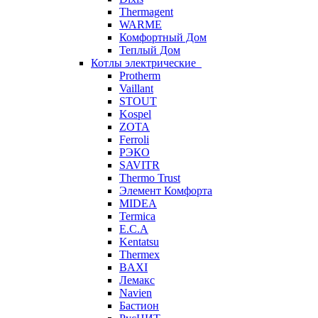
Thermagent
WARME
Комфортный Дом
Теплый Дом
Котлы электрические
Protherm
Vaillant
STOUT
Kospel
ZOTA
Ferroli
РЭКО
SAVITR
Thermo Trust
Элемент Комфорта
MIDEA
Termica
E.C.A
Kentatsu
Thermex
BAXI
Лемакс
Navien
Бастион