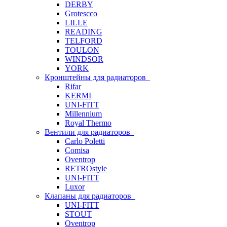
DERBY
Grotescco
LILLE
READING
TELFORD
TOULON
WINDSOR
YORK
Кронштейны для радиаторов
Rifar
KERMI
UNI-FITT
Millennium
Royal Thermo
Вентили для радиаторов
Carlo Poletti
Comisa
Oventrop
RETROstyle
UNI-FITT
Luxor
Клапаны для радиаторов
UNI-FITT
STOUT
Oventrop