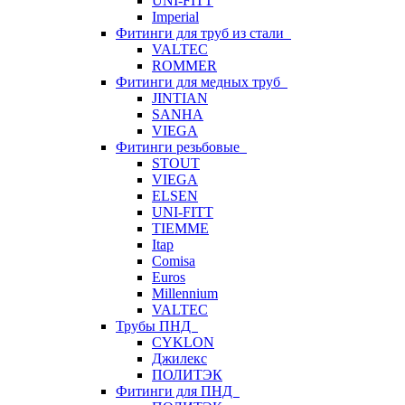
UNI-FITT
Imperial
Фитинги для труб из стали
VALTEC
ROMMER
Фитинги для медных труб
JINTIAN
SANHA
VIEGA
Фитинги резьбовые
STOUT
VIEGA
ELSEN
UNI-FITT
TIEMME
Itap
Comisa
Euros
Millennium
VALTEC
Трубы ПНД
CYKLON
Джилекс
ПОЛИТЭК
Фитинги для ПНД