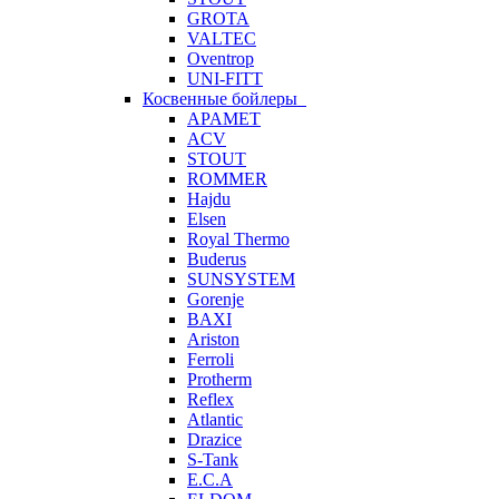
GROTA
VALTEC
Oventrop
UNI-FITT
Косвенные бойлеры
APAMET
ACV
STOUT
ROMMER
Hajdu
Elsen
Royal Thermo
Buderus
SUNSYSTEM
Gorenje
BAXI
Ariston
Ferroli
Protherm
Reflex
Atlantic
Drazice
S-Tank
E.C.A