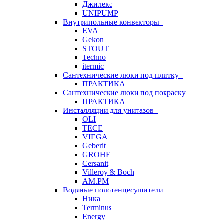
Джилекс
UNIPUMP
Внутрипольные конвекторы
EVA
Gekon
STOUT
Techno
itermic
Сантехнические люки под плитку
ПРАКТИКА
Сантехнические люки под покраску
ПРАКТИКА
Инсталляции для унитазов
OLI
TECE
VIEGA
Geberit
GROHE
Cersanit
Villeroy & Boch
AM.PM
Водяные полотенцесушители
Ника
Terminus
Energy