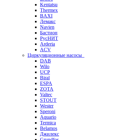
Kentatsu
Thermex
BAXI
Лемакс
Navien
Бастион
РусНИТ
Arderia
ACV
Циркуляционные насосы
DAB
Wilo
UCP
Biral
ESPA
ZOTA
Valtec
STOUT
Wester
Speroni
Aquario
Termica
Belamos
Джилекс
Grundfos