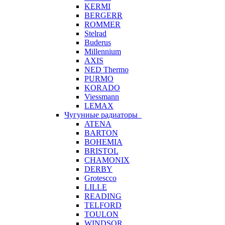
KERMI
BERGERR
ROMMER
Stelrad
Buderus
Millennium
AXIS
NED Thermo
PURMO
KORADO
Viessmann
LEMAX
Чугунные радиаторы
ATENA
BARTON
BOHEMIA
BRISTOL
CHAMONIX
DERBY
Grotescco
LILLE
READING
TELFORD
TOULON
WINDSOR