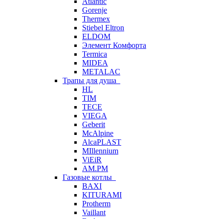
Atlantic
Gorenje
Thermex
Stiebel Eltron
ELDOM
Элемент Комфорта
Termica
MIDEA
METALAC
Трапы для душа
HL
TIM
TECE
VIEGA
Geberit
McAlpine
AlcaPLAST
MIllennium
ViEiR
AM.PM
Газовые котлы
BAXI
KITURAMI
Protherm
Vaillant