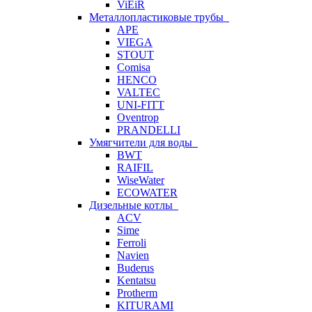
ViEiR
Металлопластиковые трубы
APE
VIEGA
STOUT
Comisa
HENCO
VALTEC
UNI-FITT
Oventrop
PRANDELLI
Умягчители для воды
BWT
RAIFIL
WiseWater
ECOWATER
Дизельные котлы
ACV
Sime
Ferroli
Navien
Buderus
Kentatsu
Protherm
KITURAMI