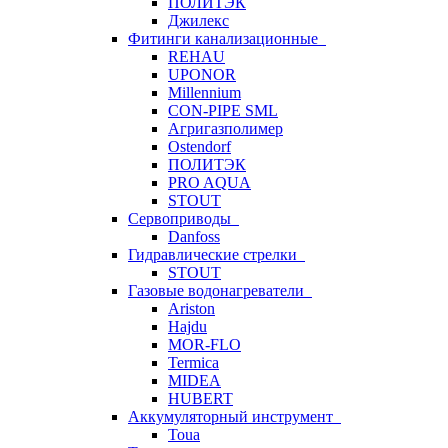
ПОЛИТЭК
Джилекс
Фитинги канализационные
REHAU
UPONOR
Millennium
CON-PIPE SML
Агригазполимер
Ostendorf
ПОЛИТЭК
PRO AQUA
STOUT
Сервоприводы
Danfoss
Гидравлические стрелки
STOUT
Газовые водонагреватели
Ariston
Hajdu
MOR-FLO
Termica
MIDEA
HUBERT
Аккумуляторный инструмент
Toua