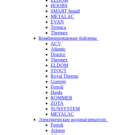
ELDOM
HOOBS
SMART Install
METALAC
EVAN
Termica
Thermex
Комбинированные бойлеры
ACV
Atlantic
Drazice
Thermex
ELDOM
STOUT
Royal Thermo
Gorenje
Ferroli
Hajdu
ROMMER
ZOTA
SUNSYSTEM
METALAC
Электрические водонагреватели
Ferroli
Ariston