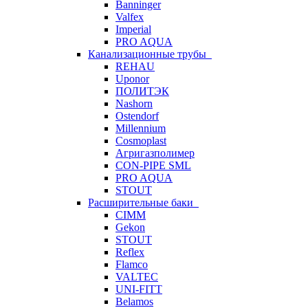
Banninger
Valfex
Imperial
PRO AQUA
Канализационные трубы
REHAU
Uponor
ПОЛИТЭК
Nashorn
Ostendorf
Millennium
Cosmoplast
Агригазполимер
CON-PIPE SML
PRO AQUA
STOUT
Расширительные баки
CIMM
Gekon
STOUT
Reflex
Flamco
VALTEC
UNI-FITT
Belamos