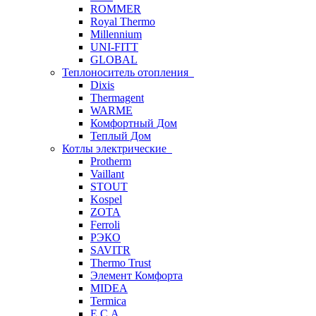
ROMMER
Royal Thermo
Millennium
UNI-FITT
GLOBAL
Теплоноситель отопления
Dixis
Thermagent
WARME
Комфортный Дом
Теплый Дом
Котлы электрические
Protherm
Vaillant
STOUT
Kospel
ZOTA
Ferroli
РЭКО
SAVITR
Thermo Trust
Элемент Комфорта
MIDEA
Termica
E.C.A