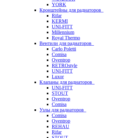
YORK
Кронштейны для радиаторов
Rifar
KERMI
UNI-FITT
Millennium
Royal Thermo
Вентили для радиаторов
Carlo Poletti
Comisa
Oventrop
RETROstyle
UNI-FITT
Luxor
Клапаны для радиаторов
UNI-FITT
STOUT
Oventrop
Comisa
Узлы для радиаторов
Comisa
Oventrop
REHAU
Rifar
STOUT