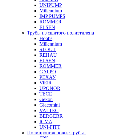
UNIPUMP
Millennium
IMP PUMPS
ROMMER
ELSEN
Трубы из сшитого полиэтилена
Hoobs
Millennium
STOUT
REHAU
ELSEN
ROMMER
GAPPO
РЕХАУ
ViEiR
UPONOR
TECE
Gekon
Giacomini
VALTEC
BERGERR
ICMA
UNI-FITT
Полипропиленовые трубы