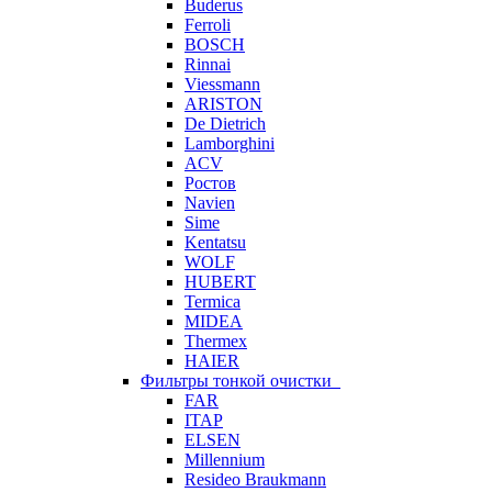
Buderus
Ferroli
BOSCH
Rinnai
Viessmann
ARISTON
De Dietrich
Lamborghini
ACV
Ростов
Navien
Sime
Kentatsu
WOLF
HUBERT
Termica
MIDEA
Thermex
HAIER
Фильтры тонкой очистки
FAR
ITAP
ELSEN
Millennium
Resideo Braukmann