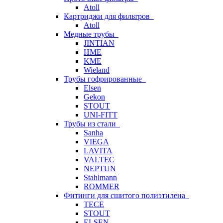
Atoll
Картриджи для фильтров
Atoll
Медные трубы
JINTIAN
HME
KME
Wieland
Трубы гофрированные
Elsen
Gekon
STOUT
UNI-FITT
Трубы из стали
Sanha
VIEGA
LAVITA
VALTEC
NEPTUN
Stahlmann
ROMMER
Фитинги для сшитого полиэтилена
TECE
STOUT
ELSEN