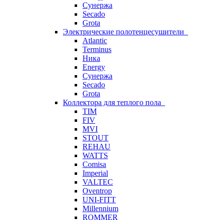
Сунержа
Secado
Grota
Электрические полотенцесушители
Atlantic
Terminus
Ника
Energy
Сунержа
Secado
Grota
Коллектора для теплого пола
TIM
FIV
MVI
STOUT
REHAU
WATTS
Comisa
Imperial
VALTEC
Oventrop
UNI-FITT
Millennium
ROMMER