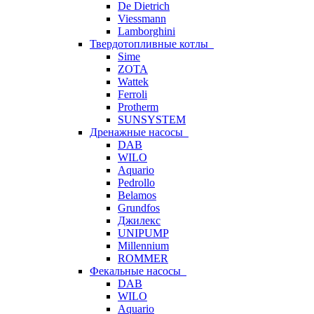
De Dietrich
Viessmann
Lamborghini
Твердотопливные котлы
Sime
ZOTA
Wattek
Ferroli
Protherm
SUNSYSTEM
Дренажные насосы
DAB
WILO
Aquario
Pedrollo
Belamos
Grundfos
Джилекс
UNIPUMP
Millennium
ROMMER
Фекальные насосы
DAB
WILO
Aquario