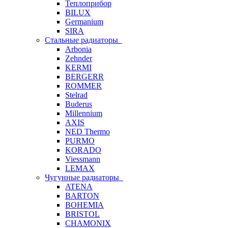
Теплоприбор
BILUX
Germanium
SIRA
Стальные радиаторы
Arbonia
Zehnder
KERMI
BERGERR
ROMMER
Stelrad
Buderus
Millennium
AXIS
NED Thermo
PURMO
KORADO
Viessmann
LEMAX
Чугунные радиаторы
ATENA
BARTON
BOHEMIA
BRISTOL
CHAMONIX