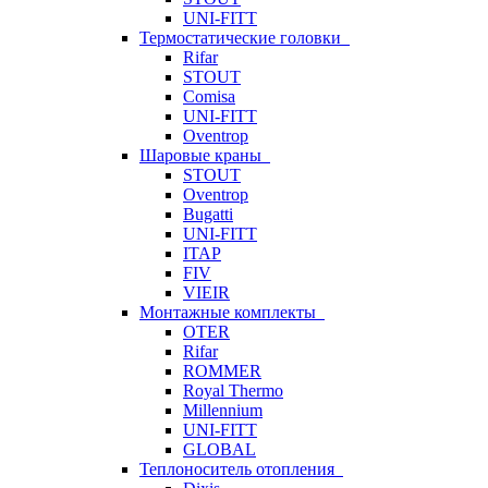
UNI-FITT
Термостатические головки
Rifar
STOUT
Comisa
UNI-FITT
Oventrop
Шаровые краны
STOUT
Oventrop
Bugatti
UNI-FITT
ITAP
FIV
VIEIR
Монтажные комплекты
OTER
Rifar
ROMMER
Royal Thermo
Millennium
UNI-FITT
GLOBAL
Теплоноситель отопления