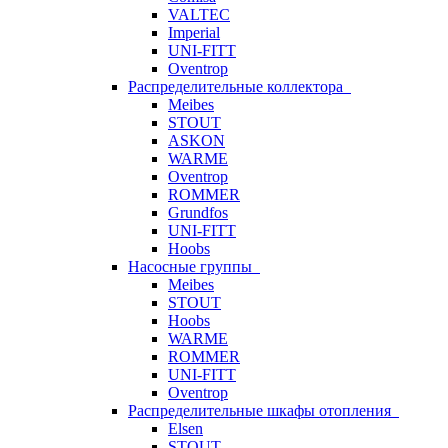
VALTEC
Imperial
UNI-FITT
Oventrop
Распределительные коллектора
Meibes
STOUT
ASKON
WARME
Oventrop
ROMMER
Grundfos
UNI-FITT
Hoobs
Насосные группы
Meibes
STOUT
Hoobs
WARME
ROMMER
UNI-FITT
Oventrop
Распределительные шкафы отопления
Elsen
STOUT