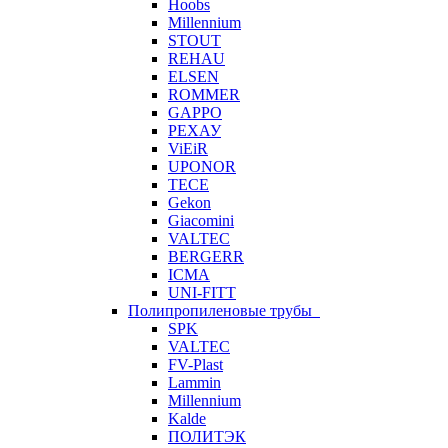
Hoobs
Millennium
STOUT
REHAU
ELSEN
ROMMER
GAPPO
РЕХАУ
ViEiR
UPONOR
TECE
Gekon
Giacomini
VALTEC
BERGERR
ICMA
UNI-FITT
Полипропиленовые трубы
SPK
VALTEC
FV-Plast
Lammin
Millennium
Kalde
ПОЛИТЭК