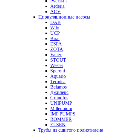
РусНИТ
Arderia
ACV
Циркуляционные насосы
DAB
Wilo
UCP
Biral
ESPA
ZOTA
Valtec
STOUT
Wester
Speroni
Aquario
Termica
Belamos
Джилекс
Grundfos
UNIPUMP
Millennium
IMP PUMPS
ROMMER
ELSEN
Трубы из сшитого полиэтилена