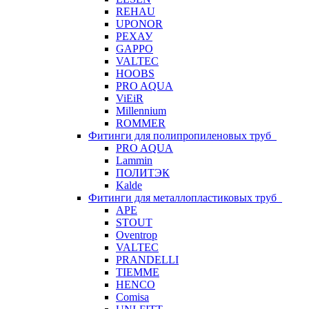
REHAU
UPONOR
РЕХАУ
GAPPO
VALTEC
HOOBS
PRO AQUA
ViEiR
Millennium
ROMMER
Фитинги для полипропиленовых труб
PRO AQUA
Lammin
ПОЛИТЭК
Kalde
Фитинги для металлопластиковых труб
APE
STOUT
Oventrop
VALTEC
PRANDELLI
TIEMME
HENCO
Comisa