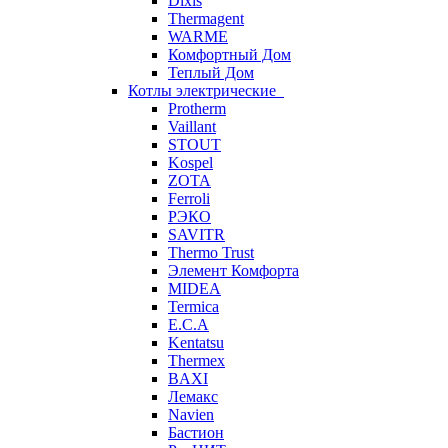
Dixis
Thermagent
WARME
Комфортный Дом
Теплый Дом
Котлы электрические
Protherm
Vaillant
STOUT
Kospel
ZOTA
Ferroli
РЭКО
SAVITR
Thermo Trust
Элемент Комфорта
MIDEA
Termica
E.C.A
Kentatsu
Thermex
BAXI
Лемакс
Navien
Бастион