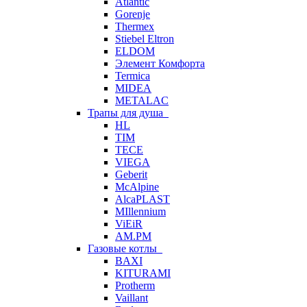
Atlantic
Gorenje
Thermex
Stiebel Eltron
ELDOM
Элемент Комфорта
Termica
MIDEA
METALAC
Трапы для душа
HL
TIM
TECE
VIEGA
Geberit
McAlpine
AlcaPLAST
MIllennium
ViEiR
AM.PM
Газовые котлы
BAXI
KITURAMI
Protherm
Vaillant