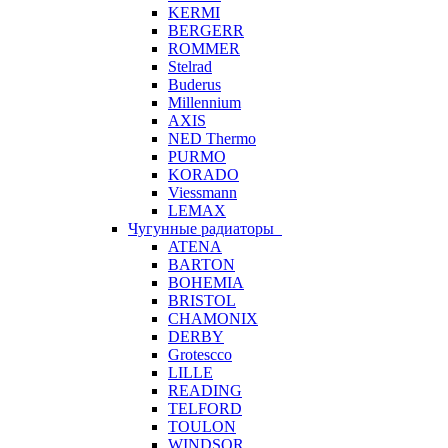
KERMI
BERGERR
ROMMER
Stelrad
Buderus
Millennium
AXIS
NED Thermo
PURMO
KORADO
Viessmann
LEMAX
Чугунные радиаторы
ATENA
BARTON
BOHEMIA
BRISTOL
CHAMONIX
DERBY
Grotescco
LILLE
READING
TELFORD
TOULON
WINDSOR