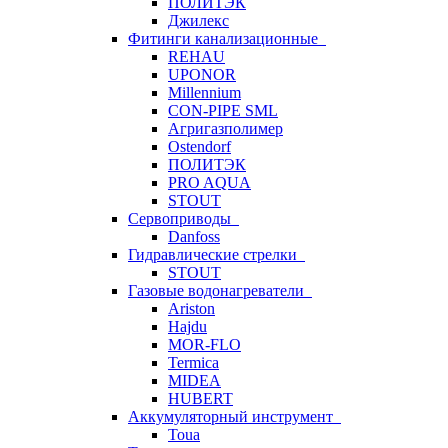
ПОЛИТЭК
Джилекс
Фитинги канализационные
REHAU
UPONOR
Millennium
CON-PIPE SML
Агригазполимер
Ostendorf
ПОЛИТЭК
PRO AQUA
STOUT
Сервоприводы
Danfoss
Гидравлические стрелки
STOUT
Газовые водонагреватели
Ariston
Hajdu
MOR-FLO
Termica
MIDEA
HUBERT
Аккумуляторный инструмент
Toua