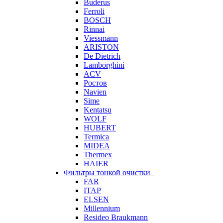
Buderus
Ferroli
BOSCH
Rinnai
Viessmann
ARISTON
De Dietrich
Lamborghini
ACV
Ростов
Navien
Sime
Kentatsu
WOLF
HUBERT
Termica
MIDEA
Thermex
HAIER
Фильтры тонкой очистки
FAR
ITAP
ELSEN
Millennium
Resideo Braukmann