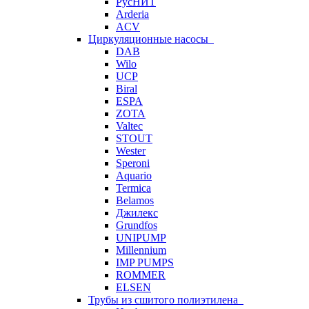
РусНИТ
Arderia
ACV
Циркуляционные насосы
DAB
Wilo
UCP
Biral
ESPA
ZOTA
Valtec
STOUT
Wester
Speroni
Aquario
Termica
Belamos
Джилекс
Grundfos
UNIPUMP
Millennium
IMP PUMPS
ROMMER
ELSEN
Трубы из сшитого полиэтилена