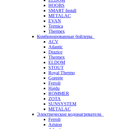
ELDOM
HOOBS
SMART Install
METALAC
EVAN
Termica
Thermex
Комбинированные бойлеры
ACV
Atlantic
Drazice
Thermex
ELDOM
STOUT
Royal Thermo
Gorenje
Ferroli
Hajdu
ROMMER
ZOTA
SUNSYSTEM
METALAC
Электрические водонагреватели
Ferroli
Ariston