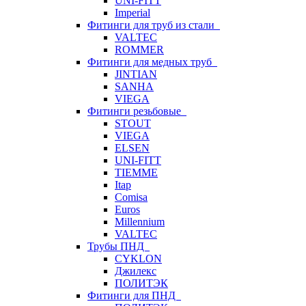
UNI-FITT
Imperial
Фитинги для труб из стали
VALTEC
ROMMER
Фитинги для медных труб
JINTIAN
SANHA
VIEGA
Фитинги резьбовые
STOUT
VIEGA
ELSEN
UNI-FITT
TIEMME
Itap
Comisa
Euros
Millennium
VALTEC
Трубы ПНД
CYKLON
Джилекс
ПОЛИТЭК
Фитинги для ПНД