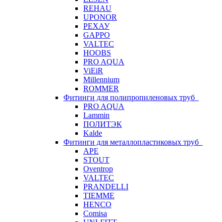
REHAU
UPONOR
РЕХАУ
GAPPO
VALTEC
HOOBS
PRO AQUA
ViEiR
Millennium
ROMMER
Фитинги для полипропиленовых труб
PRO AQUA
Lammin
ПОЛИТЭК
Kalde
Фитинги для металлопластиковых труб
APE
STOUT
Oventrop
VALTEC
PRANDELLI
TIEMME
HENCO
Comisa