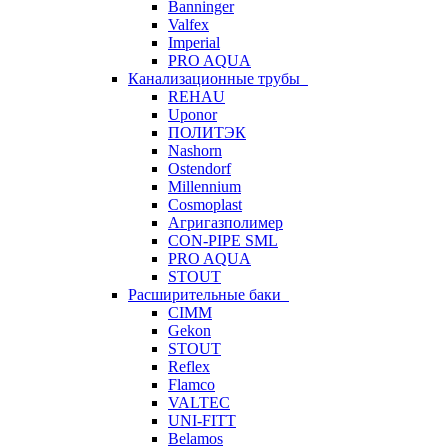
Banninger
Valfex
Imperial
PRO AQUA
Канализационные трубы
REHAU
Uponor
ПОЛИТЭК
Nashorn
Ostendorf
Millennium
Cosmoplast
Агригазполимер
CON-PIPE SML
PRO AQUA
STOUT
Расширительные баки
CIMM
Gekon
STOUT
Reflex
Flamco
VALTEC
UNI-FITT
Belamos