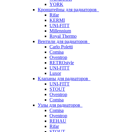
YORK
Кронштейны для радиаторов
Rifar
KERMI
UNI-FITT
Millennium
Royal Thermo
Вентили для радиаторов
Carlo Poletti
Comisa
Oventrop
RETROstyle
UNI-FITT
Luxor
Клапаны для радиаторов
UNI-FITT
STOUT
Oventrop
Comisa
Узлы для радиаторов
Comisa
Oventrop
REHAU
Rifar
STOUT