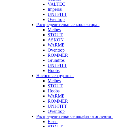
VALTEC
Imperial
UNI-FITT
Oventrop
Распределительные коллектора
Meibes
STOUT
ASKON
WARME
Oventrop
ROMMER
Grundfos
UNI-FITT
Hoobs
Насосные группы
Meibes
STOUT
Hoobs
WARME
ROMMER
UNI-FITT
Oventrop
Распределительные шкафы отопления
Elsen
STOUT