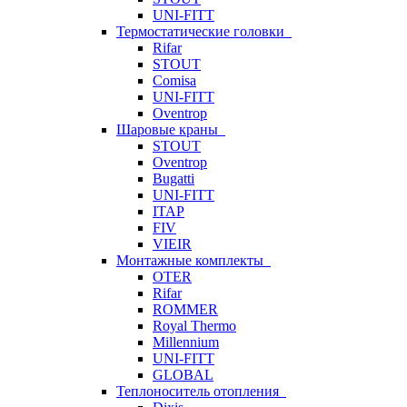
UNI-FITT
Термостатические головки
Rifar
STOUT
Comisa
UNI-FITT
Oventrop
Шаровые краны
STOUT
Oventrop
Bugatti
UNI-FITT
ITAP
FIV
VIEIR
Монтажные комплекты
OTER
Rifar
ROMMER
Royal Thermo
Millennium
UNI-FITT
GLOBAL
Теплоноситель отопления