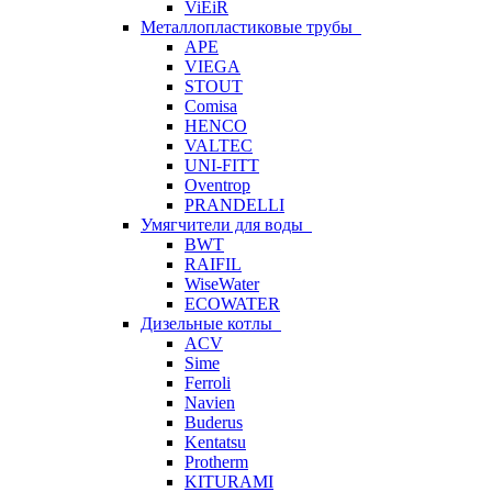
ViEiR
Металлопластиковые трубы
APE
VIEGA
STOUT
Comisa
HENCO
VALTEC
UNI-FITT
Oventrop
PRANDELLI
Умягчители для воды
BWT
RAIFIL
WiseWater
ECOWATER
Дизельные котлы
ACV
Sime
Ferroli
Navien
Buderus
Kentatsu
Protherm
KITURAMI