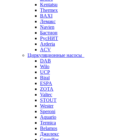
Kentatsu
Thermex
BAXI
Лемакс
Navien
Бастион
РусНИТ
Arderia
ACV
Циркуляционные насосы
DAB
Wilo
UCP
Biral
ESPA
ZOTA
Valtec
STOUT
Wester
Speroni
Aquario
Termica
Belamos
Джилекс
Grundfos