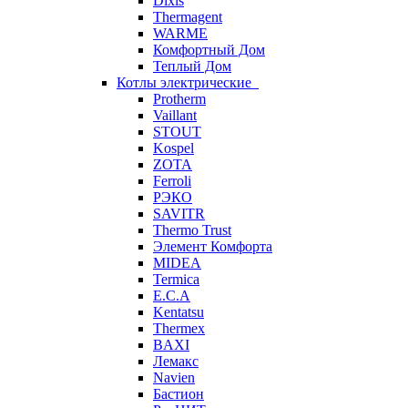
Dixis
Thermagent
WARME
Комфортный Дом
Теплый Дом
Котлы электрические
Protherm
Vaillant
STOUT
Kospel
ZOTA
Ferroli
РЭКО
SAVITR
Thermo Trust
Элемент Комфорта
MIDEA
Termica
E.C.A
Kentatsu
Thermex
BAXI
Лемакс
Navien
Бастион