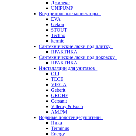
Джилекс
UNIPUMP
Внутрипольные конвекторы
EVA
Gekon
STOUT
Techno
itermic
Сантехнические люки под плитку
ПРАКТИКА
Сантехнические люки под покраску
ПРАКТИКА
Инсталляции для унитазов
OLI
TECE
VIEGA
Geberit
GROHE
Cersanit
Villeroy & Boch
AM.PM
Водяные полотенцесушители
Ника
Terminus
Energy