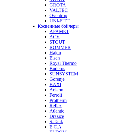
GROTA
VALTEC
Oventrop
UNI-FITT
Косвенные бойлеры
APAMET
ACV
STOUT
ROMMER
Hajdu
Elsen
Royal Thermo
Buderus
SUNSYSTEM
Gorenje
BAXI
Ariston
Ferroli
Protherm
Reflex
Atlantic
Drazice
S-Tank
E.C.A