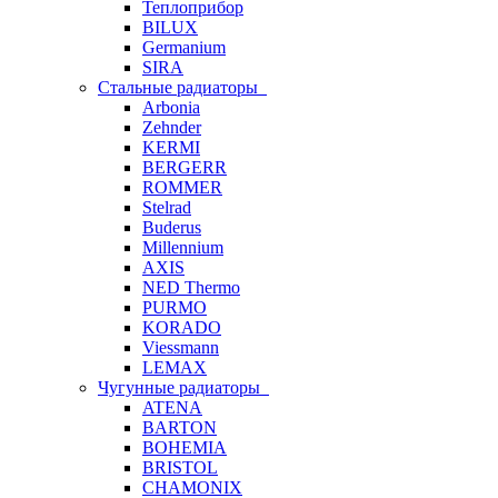
Теплоприбор
BILUX
Germanium
SIRA
Стальные радиаторы
Arbonia
Zehnder
KERMI
BERGERR
ROMMER
Stelrad
Buderus
Millennium
AXIS
NED Thermo
PURMO
KORADO
Viessmann
LEMAX
Чугунные радиаторы
ATENA
BARTON
BOHEMIA
BRISTOL
CHAMONIX