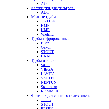
Atoll
Картриджи для фильтров
Atoll
Медные трубы
JINTIAN
HME
KME
Wieland
Трубы гофрированные
Elsen
Gekon
STOUT
UNI-FITT
Трубы из стали
Sanha
VIEGA
LAVITA
VALTEC
NEPTUN
Stahlmann
ROMMER
Фитинги для сшитого полиэтилена
TECE
STOUT
ELSEN