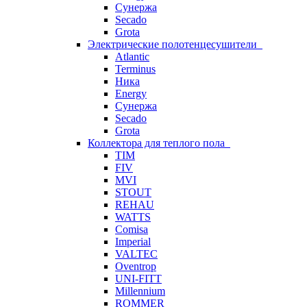
Сунержа
Secado
Grota
Электрические полотенцесушители
Atlantic
Terminus
Ника
Energy
Сунержа
Secado
Grota
Коллектора для теплого пола
TIM
FIV
MVI
STOUT
REHAU
WATTS
Comisa
Imperial
VALTEC
Oventrop
UNI-FITT
Millennium
ROMMER