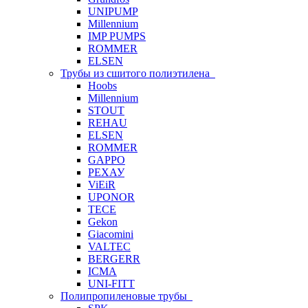
UNIPUMP
Millennium
IMP PUMPS
ROMMER
ELSEN
Трубы из сшитого полиэтилена
Hoobs
Millennium
STOUT
REHAU
ELSEN
ROMMER
GAPPO
РЕХАУ
ViEiR
UPONOR
TECE
Gekon
Giacomini
VALTEC
BERGERR
ICMA
UNI-FITT
Полипропиленовые трубы