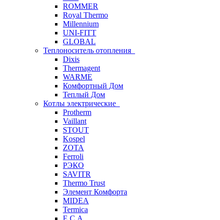
ROMMER
Royal Thermo
Millennium
UNI-FITT
GLOBAL
Теплоноситель отопления
Dixis
Thermagent
WARME
Комфортный Дом
Теплый Дом
Котлы электрические
Protherm
Vaillant
STOUT
Kospel
ZOTA
Ferroli
РЭКО
SAVITR
Thermo Trust
Элемент Комфорта
MIDEA
Termica
E.C.A