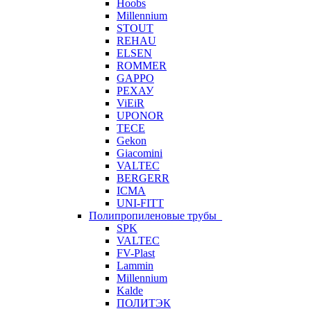
Hoobs
Millennium
STOUT
REHAU
ELSEN
ROMMER
GAPPO
РЕХАУ
ViEiR
UPONOR
TECE
Gekon
Giacomini
VALTEC
BERGERR
ICMA
UNI-FITT
Полипропиленовые трубы
SPK
VALTEC
FV-Plast
Lammin
Millennium
Kalde
ПОЛИТЭК