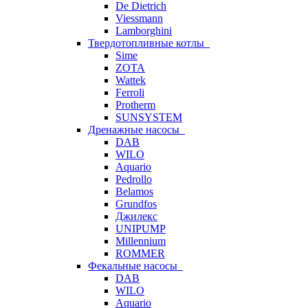
De Dietrich
Viessmann
Lamborghini
Твердотопливные котлы
Sime
ZOTA
Wattek
Ferroli
Protherm
SUNSYSTEM
Дренажные насосы
DAB
WILO
Aquario
Pedrollo
Belamos
Grundfos
Джилекс
UNIPUMP
Millennium
ROMMER
Фекальные насосы
DAB
WILO
Aquario