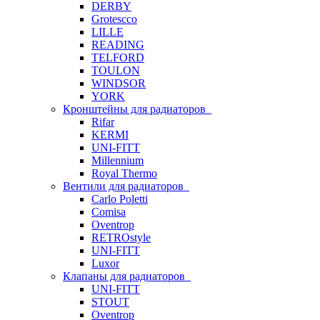
DERBY
Grotescco
LILLE
READING
TELFORD
TOULON
WINDSOR
YORK
Кронштейны для радиаторов
Rifar
KERMI
UNI-FITT
Millennium
Royal Thermo
Вентили для радиаторов
Carlo Poletti
Comisa
Oventrop
RETROstyle
UNI-FITT
Luxor
Клапаны для радиаторов
UNI-FITT
STOUT
Oventrop