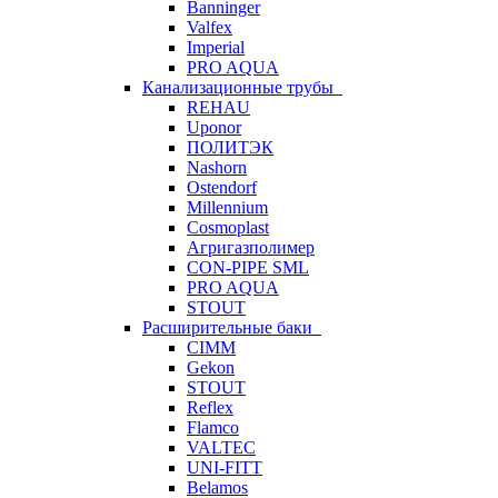
Banninger
Valfex
Imperial
PRO AQUA
Канализационные трубы
REHAU
Uponor
ПОЛИТЭК
Nashorn
Ostendorf
Millennium
Cosmoplast
Агригазполимер
CON-PIPE SML
PRO AQUA
STOUT
Расширительные баки
CIMM
Gekon
STOUT
Reflex
Flamco
VALTEC
UNI-FITT
Belamos