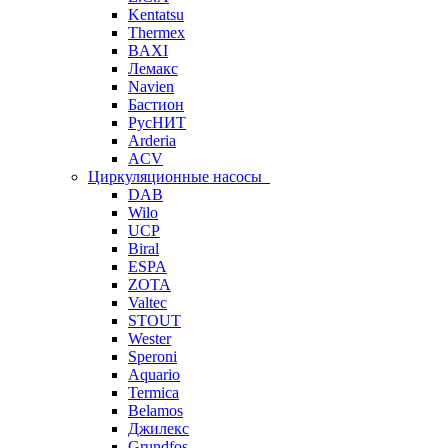
Kentatsu
Thermex
BAXI
Лемакс
Navien
Бастион
РусНИТ
Arderia
ACV
Циркуляционные насосы
DAB
Wilo
UCP
Biral
ESPA
ZOTA
Valtec
STOUT
Wester
Speroni
Aquario
Termica
Belamos
Джилекс
Grundfos