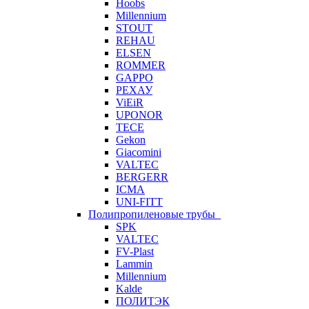
Hoobs
Millennium
STOUT
REHAU
ELSEN
ROMMER
GAPPO
РЕХАУ
ViEiR
UPONOR
TECE
Gekon
Giacomini
VALTEC
BERGERR
ICMA
UNI-FITT
Полипропиленовые трубы
SPK
VALTEC
FV-Plast
Lammin
Millennium
Kalde
ПОЛИТЭК