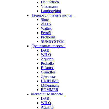
De Dietrich
Viessmann
Lamborghini
Твердотопливные котлы
Sime
ZOTA
Wattek
Ferroli
Protherm
SUNSYSTEM
Дренажные насосы
DAB
WILO
Aquario
Pedrollo
Belamos
Grundfos
Джилекс
UNIPUMP
Millennium
ROMMER
Фекальные насосы
DAB
WILO
Aquario