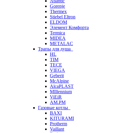
Atlantic
Gorenje
Thermex
Stiebel Eltron
ELDOM
Элемент Комфорта
Termica
MIDEA
METALAC
Трапы для душа
HL
TIM
TECE
VIEGA
Geberit
McAlpine
AlcaPLAST
MIllennium
ViEiR
AM.PM
Газовые котлы
BAXI
KITURAMI
Protherm
Vaillant