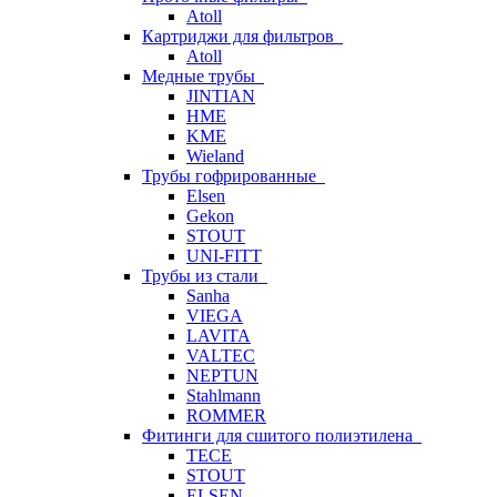
Atoll
Картриджи для фильтров
Atoll
Медные трубы
JINTIAN
HME
KME
Wieland
Трубы гофрированные
Elsen
Gekon
STOUT
UNI-FITT
Трубы из стали
Sanha
VIEGA
LAVITA
VALTEC
NEPTUN
Stahlmann
ROMMER
Фитинги для сшитого полиэтилена
TECE
STOUT
ELSEN