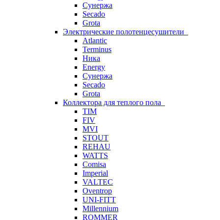
Сунержа
Secado
Grota
Электрические полотенцесушители
Atlantic
Terminus
Ника
Energy
Сунержа
Secado
Grota
Коллектора для теплого пола
TIM
FIV
MVI
STOUT
REHAU
WATTS
Comisa
Imperial
VALTEC
Oventrop
UNI-FITT
Millennium
ROMMER