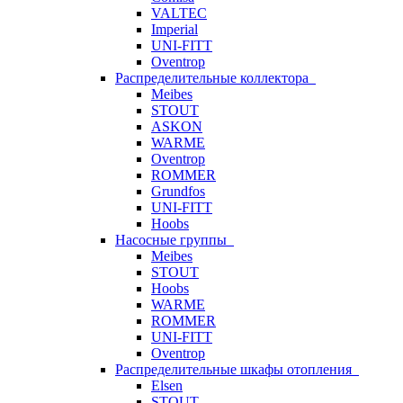
VALTEC
Imperial
UNI-FITT
Oventrop
Распределительные коллектора
Meibes
STOUT
ASKON
WARME
Oventrop
ROMMER
Grundfos
UNI-FITT
Hoobs
Насосные группы
Meibes
STOUT
Hoobs
WARME
ROMMER
UNI-FITT
Oventrop
Распределительные шкафы отопления
Elsen
STOUT