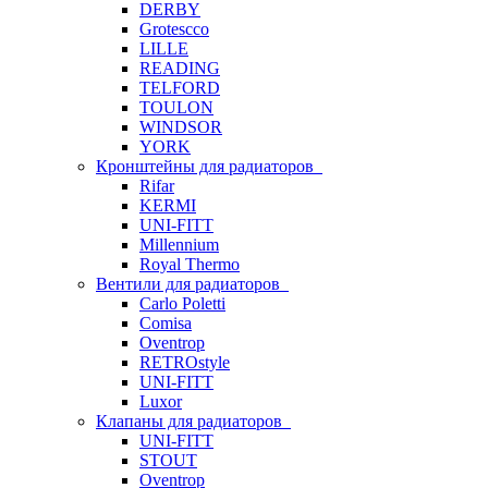
DERBY
Grotescco
LILLE
READING
TELFORD
TOULON
WINDSOR
YORK
Кронштейны для радиаторов
Rifar
KERMI
UNI-FITT
Millennium
Royal Thermo
Вентили для радиаторов
Carlo Poletti
Comisa
Oventrop
RETROstyle
UNI-FITT
Luxor
Клапаны для радиаторов
UNI-FITT
STOUT
Oventrop