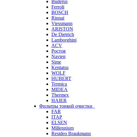
Buderus
Ferroli
BOSCH
Rinnai
Viessmann
ARISTON
De Dietrich
Lamborghini
ACV
Ростов
Navien
Sime
Kentatsu
WOLF
HUBERT
Termica
MIDEA
Thermex
HAIER
Фильтры тонкой очистки
FAR
ITAP
ELSEN
Millennium
Resideo Braukmann