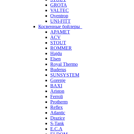
GROTA
VALTEC
Oventrop
UNI-FITT
Косвенные бойлеры
APAMET
ACV
STOUT
ROMMER
Hajdu
Elsen
Royal Thermo
Buderus
SUNSYSTEM
Gorenje
BAXI
Ariston
Ferroli
Protherm
Reflex
Atlantic
Drazice
S-Tank
E.C.A