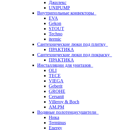
Джилекс
UNIPUMP
Внутрипольные конвекторы
EVA
Gekon
STOUT
Techno
itermic
Сантехнические люки под плитку
ПРАКТИКА
Сантехнические люки под покраску
ПРАКТИКА
Инсталляции для унитазов
OLI
TECE
VIEGA
Geberit
GROHE
Cersanit
Villeroy & Boch
AM.PM
Водяные полотенцесушители
Ника
Terminus
Energy