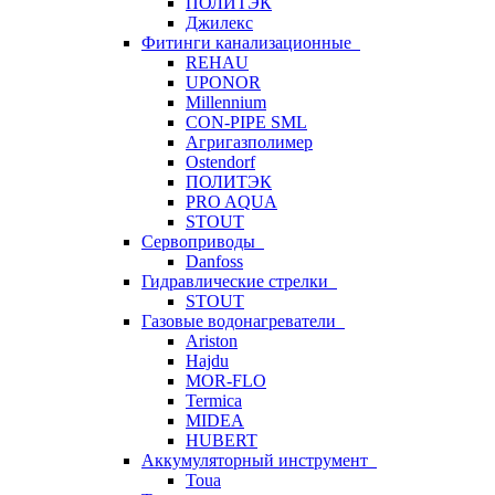
ПОЛИТЭК
Джилекс
Фитинги канализационные
REHAU
UPONOR
Millennium
CON-PIPE SML
Агригазполимер
Ostendorf
ПОЛИТЭК
PRO AQUA
STOUT
Сервоприводы
Danfoss
Гидравлические стрелки
STOUT
Газовые водонагреватели
Ariston
Hajdu
MOR-FLO
Termica
MIDEA
HUBERT
Аккумуляторный инструмент
Toua