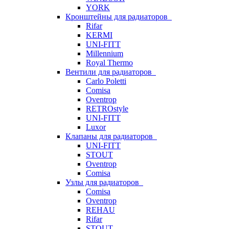
YORK
Кронштейны для радиаторов
Rifar
KERMI
UNI-FITT
Millennium
Royal Thermo
Вентили для радиаторов
Carlo Poletti
Comisa
Oventrop
RETROstyle
UNI-FITT
Luxor
Клапаны для радиаторов
UNI-FITT
STOUT
Oventrop
Comisa
Узлы для радиаторов
Comisa
Oventrop
REHAU
Rifar
STOUT