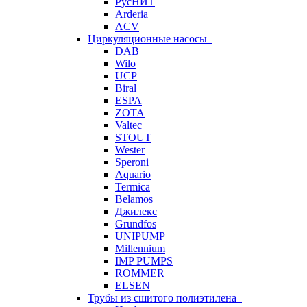
РусНИТ
Arderia
ACV
Циркуляционные насосы
DAB
Wilo
UCP
Biral
ESPA
ZOTA
Valtec
STOUT
Wester
Speroni
Aquario
Termica
Belamos
Джилекс
Grundfos
UNIPUMP
Millennium
IMP PUMPS
ROMMER
ELSEN
Трубы из сшитого полиэтилена