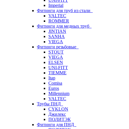
UNI-FITT
Imperial
Фитинги для труб из стали
VALTEC
ROMMER
Фитинги для медных труб
JINTIAN
SANHA
VIEGA
Фитинги резьбовые
STOUT
VIEGA
ELSEN
UNI-FITT
TIEMME
Itap
Comisa
Euros
Millennium
VALTEC
Трубы ПНД
CYKLON
Джилекс
ПОЛИТЭК
Фитинги для ПНД