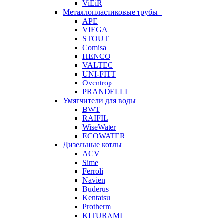
ViEiR
Металлопластиковые трубы
APE
VIEGA
STOUT
Comisa
HENCO
VALTEC
UNI-FITT
Oventrop
PRANDELLI
Умягчители для воды
BWT
RAIFIL
WiseWater
ECOWATER
Дизельные котлы
ACV
Sime
Ferroli
Navien
Buderus
Kentatsu
Protherm
KITURAMI