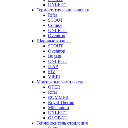
UNI-FITT
Термостатические головки
Rifar
STOUT
Comisa
UNI-FITT
Oventrop
Шаровые краны
STOUT
Oventrop
Bugatti
UNI-FITT
ITAP
FIV
VIEIR
Монтажные комплекты
OTER
Rifar
ROMMER
Royal Thermo
Millennium
UNI-FITT
GLOBAL
Теплоноситель отопления