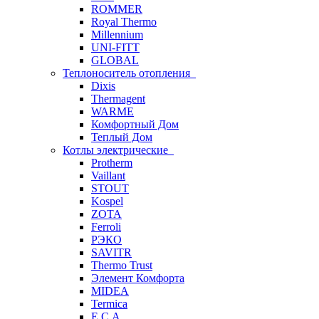
ROMMER
Royal Thermo
Millennium
UNI-FITT
GLOBAL
Теплоноситель отопления
Dixis
Thermagent
WARME
Комфортный Дом
Теплый Дом
Котлы электрические
Protherm
Vaillant
STOUT
Kospel
ZOTA
Ferroli
РЭКО
SAVITR
Thermo Trust
Элемент Комфорта
MIDEA
Termica
E.C.A