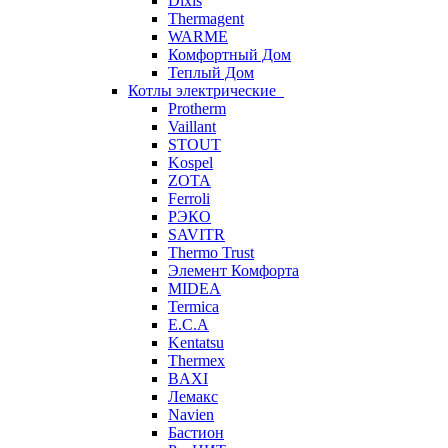
Dixis
Thermagent
WARME
Комфортный Дом
Теплый Дом
Котлы электрические
Protherm
Vaillant
STOUT
Kospel
ZOTA
Ferroli
РЭКО
SAVITR
Thermo Trust
Элемент Комфорта
MIDEA
Termica
E.C.A
Kentatsu
Thermex
BAXI
Лемакс
Navien
Бастион