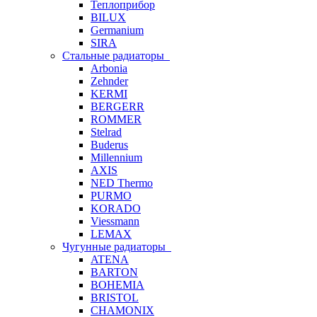
Теплоприбор
BILUX
Germanium
SIRA
Стальные радиаторы
Arbonia
Zehnder
KERMI
BERGERR
ROMMER
Stelrad
Buderus
Millennium
AXIS
NED Thermo
PURMO
KORADO
Viessmann
LEMAX
Чугунные радиаторы
ATENA
BARTON
BOHEMIA
BRISTOL
CHAMONIX