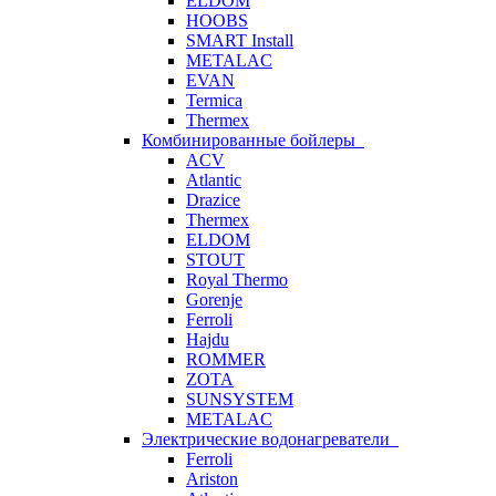
ELDOM
HOOBS
SMART Install
METALAC
EVAN
Termica
Thermex
Комбинированные бойлеры
ACV
Atlantic
Drazice
Thermex
ELDOM
STOUT
Royal Thermo
Gorenje
Ferroli
Hajdu
ROMMER
ZOTA
SUNSYSTEM
METALAC
Электрические водонагреватели
Ferroli
Ariston