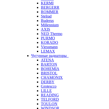
KERMI
BERGERR
ROMMER
Stelrad
Buderus
Millennium
AXIS
NED Thermo
PURMO
KORADO
Viessmann
LEMAX
Чугунные радиаторы
ATENA
BARTON
BOHEMIA
BRISTOL
CHAMONIX
DERBY
Grotescco
LILLE
READING
TELFORD
TOULON
WINDSOR