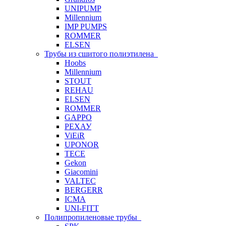
UNIPUMP
Millennium
IMP PUMPS
ROMMER
ELSEN
Трубы из сшитого полиэтилена
Hoobs
Millennium
STOUT
REHAU
ELSEN
ROMMER
GAPPO
РЕХАУ
ViEiR
UPONOR
TECE
Gekon
Giacomini
VALTEC
BERGERR
ICMA
UNI-FITT
Полипропиленовые трубы