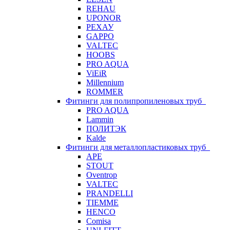
REHAU
UPONOR
РЕХАУ
GAPPO
VALTEC
HOOBS
PRO AQUA
ViEiR
Millennium
ROMMER
Фитинги для полипропиленовых труб
PRO AQUA
Lammin
ПОЛИТЭК
Kalde
Фитинги для металлопластиковых труб
APE
STOUT
Oventrop
VALTEC
PRANDELLI
TIEMME
HENCO
Comisa