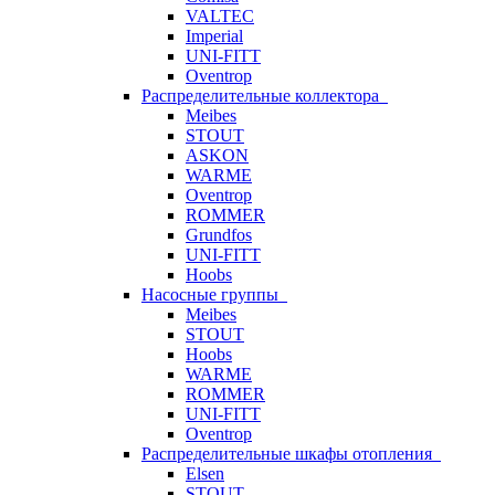
VALTEC
Imperial
UNI-FITT
Oventrop
Распределительные коллектора
Meibes
STOUT
ASKON
WARME
Oventrop
ROMMER
Grundfos
UNI-FITT
Hoobs
Насосные группы
Meibes
STOUT
Hoobs
WARME
ROMMER
UNI-FITT
Oventrop
Распределительные шкафы отопления
Elsen
STOUT