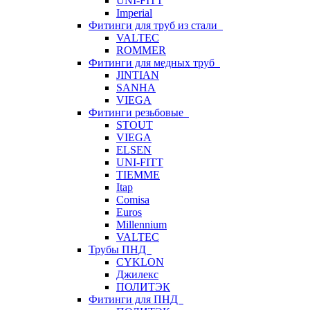
UNI-FITT
Imperial
Фитинги для труб из стали
VALTEC
ROMMER
Фитинги для медных труб
JINTIAN
SANHA
VIEGA
Фитинги резьбовые
STOUT
VIEGA
ELSEN
UNI-FITT
TIEMME
Itap
Comisa
Euros
Millennium
VALTEC
Трубы ПНД
CYKLON
Джилекс
ПОЛИТЭК
Фитинги для ПНД