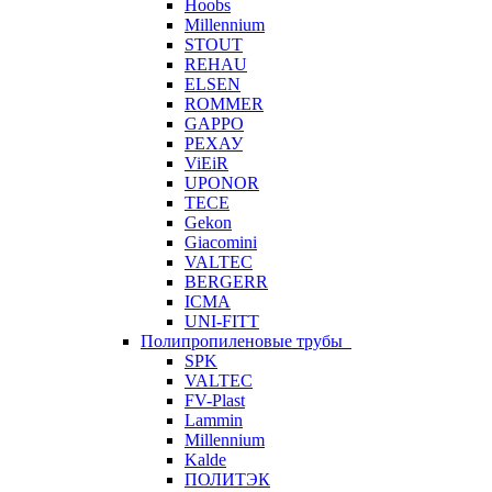
Hoobs
Millennium
STOUT
REHAU
ELSEN
ROMMER
GAPPO
РЕХАУ
ViEiR
UPONOR
TECE
Gekon
Giacomini
VALTEC
BERGERR
ICMA
UNI-FITT
Полипропиленовые трубы
SPK
VALTEC
FV-Plast
Lammin
Millennium
Kalde
ПОЛИТЭК