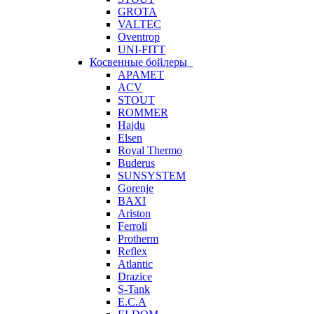
GROTA
VALTEC
Oventrop
UNI-FITT
Косвенные бойлеры
APAMET
ACV
STOUT
ROMMER
Hajdu
Elsen
Royal Thermo
Buderus
SUNSYSTEM
Gorenje
BAXI
Ariston
Ferroli
Protherm
Reflex
Atlantic
Drazice
S-Tank
E.C.A