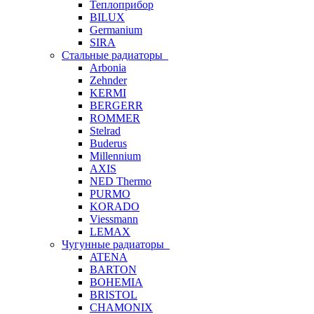
Теплоприбор
BILUX
Germanium
SIRA
Стальные радиаторы
Arbonia
Zehnder
KERMI
BERGERR
ROMMER
Stelrad
Buderus
Millennium
AXIS
NED Thermo
PURMO
KORADO
Viessmann
LEMAX
Чугунные радиаторы
ATENA
BARTON
BOHEMIA
BRISTOL
CHAMONIX