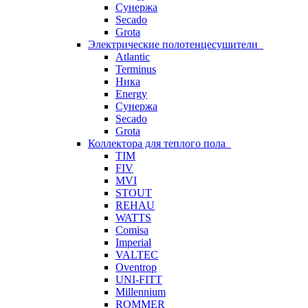
Сунержа
Secado
Grota
Электрические полотенцесушители
Atlantic
Terminus
Ника
Energy
Сунержа
Secado
Grota
Коллектора для теплого пола
TIM
FIV
MVI
STOUT
REHAU
WATTS
Comisa
Imperial
VALTEC
Oventrop
UNI-FITT
Millennium
ROMMER