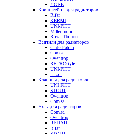
YORK
Кронштейны для радиаторов
Rifar
KERMI
UNI-FITT
Millennium
Royal Thermo
Вентили для радиаторов
Carlo Poletti
Comisa
Oventrop
RETROstyle
UNI-FITT
Luxor
Клапаны для радиаторов
UNI-FITT
STOUT
Oventrop
Comisa
Узлы для радиаторов
Comisa
Oventrop
REHAU
Rifar
STOUT