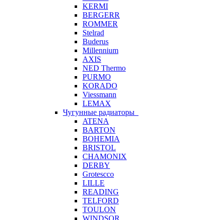
KERMI
BERGERR
ROMMER
Stelrad
Buderus
Millennium
AXIS
NED Thermo
PURMO
KORADO
Viessmann
LEMAX
Чугунные радиаторы
ATENA
BARTON
BOHEMIA
BRISTOL
CHAMONIX
DERBY
Grotescco
LILLE
READING
TELFORD
TOULON
WINDSOR