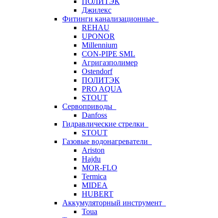
ПОЛИТЭК
Джилекс
Фитинги канализационные
REHAU
UPONOR
Millennium
CON-PIPE SML
Агригазполимер
Ostendorf
ПОЛИТЭК
PRO AQUA
STOUT
Сервоприводы
Danfoss
Гидравлические стрелки
STOUT
Газовые водонагреватели
Ariston
Hajdu
MOR-FLO
Termica
MIDEA
HUBERT
Аккумуляторный инструмент
Toua