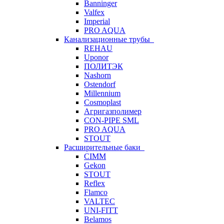
Banninger
Valfex
Imperial
PRO AQUA
Канализационные трубы
REHAU
Uponor
ПОЛИТЭК
Nashorn
Ostendorf
Millennium
Cosmoplast
Агригазполимер
CON-PIPE SML
PRO AQUA
STOUT
Расширительные баки
CIMM
Gekon
STOUT
Reflex
Flamco
VALTEC
UNI-FITT
Belamos