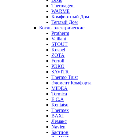
Dixis
Thermagent
WARME
Комфортный Дом
Теплый Дом
Котлы электрические
Protherm
Vaillant
STOUT
Kospel
ZOTA
Ferroli
РЭКО
SAVITR
Thermo Trust
Элемент Комфорта
MIDEA
Termica
E.C.A
Kentatsu
Thermex
BAXI
Лемакс
Navien
Бастион