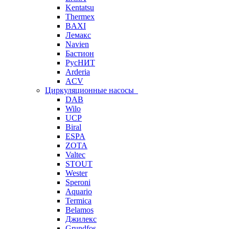
Kentatsu
Thermex
BAXI
Лемакс
Navien
Бастион
РусНИТ
Arderia
ACV
Циркуляционные насосы
DAB
Wilo
UCP
Biral
ESPA
ZOTA
Valtec
STOUT
Wester
Speroni
Aquario
Termica
Belamos
Джилекс
Grundfos