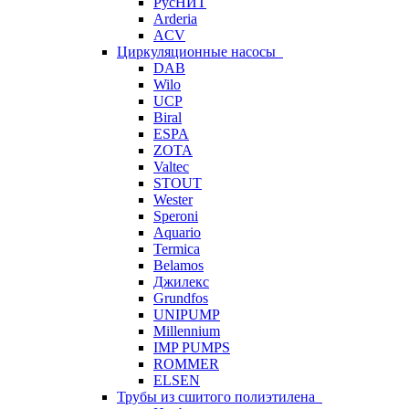
РусНИТ
Arderia
ACV
Циркуляционные насосы
DAB
Wilo
UCP
Biral
ESPA
ZOTA
Valtec
STOUT
Wester
Speroni
Aquario
Termica
Belamos
Джилекс
Grundfos
UNIPUMP
Millennium
IMP PUMPS
ROMMER
ELSEN
Трубы из сшитого полиэтилена