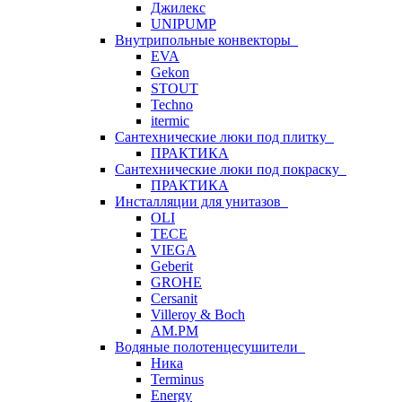
Джилекс
UNIPUMP
Внутрипольные конвекторы
EVA
Gekon
STOUT
Techno
itermic
Сантехнические люки под плитку
ПРАКТИКА
Сантехнические люки под покраску
ПРАКТИКА
Инсталляции для унитазов
OLI
TECE
VIEGA
Geberit
GROHE
Cersanit
Villeroy & Boch
AM.PM
Водяные полотенцесушители
Ника
Terminus
Energy