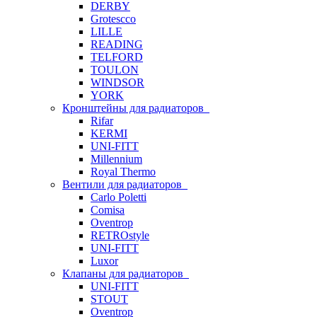
DERBY
Grotescco
LILLE
READING
TELFORD
TOULON
WINDSOR
YORK
Кронштейны для радиаторов
Rifar
KERMI
UNI-FITT
Millennium
Royal Thermo
Вентили для радиаторов
Carlo Poletti
Comisa
Oventrop
RETROstyle
UNI-FITT
Luxor
Клапаны для радиаторов
UNI-FITT
STOUT
Oventrop