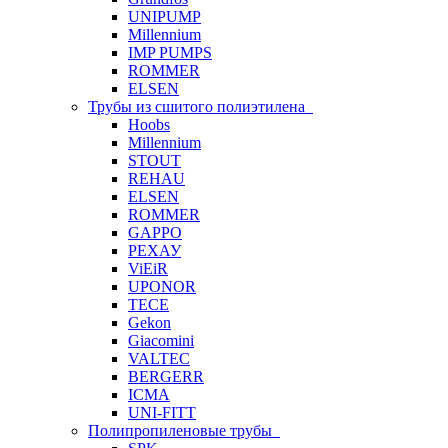
UNIPUMP
Millennium
IMP PUMPS
ROMMER
ELSEN
Трубы из сшитого полиэтилена
Hoobs
Millennium
STOUT
REHAU
ELSEN
ROMMER
GAPPO
РЕХАУ
ViEiR
UPONOR
TECE
Gekon
Giacomini
VALTEC
BERGERR
ICMA
UNI-FITT
Полипропиленовые трубы