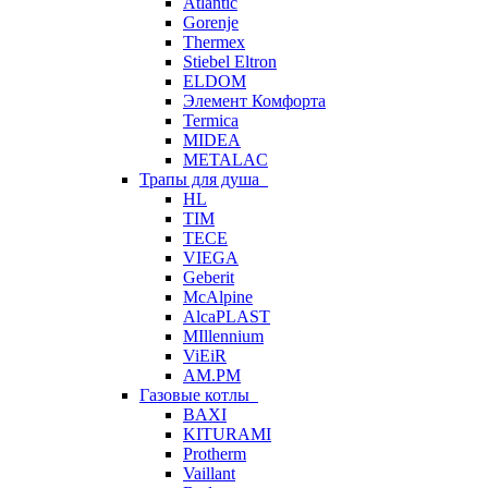
Atlantic
Gorenje
Thermex
Stiebel Eltron
ELDOM
Элемент Комфорта
Termica
MIDEA
METALAC
Трапы для душа
HL
TIM
TECE
VIEGA
Geberit
McAlpine
AlcaPLAST
MIllennium
ViEiR
AM.PM
Газовые котлы
BAXI
KITURAMI
Protherm
Vaillant