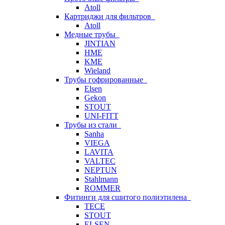
Atoll
Картриджи для фильтров
Atoll
Медные трубы
JINTIAN
HME
KME
Wieland
Трубы гофрированные
Elsen
Gekon
STOUT
UNI-FITT
Трубы из стали
Sanha
VIEGA
LAVITA
VALTEC
NEPTUN
Stahlmann
ROMMER
Фитинги для сшитого полиэтилена
TECE
STOUT
ELSEN