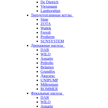
De Dietrich
Viessmann
Lamborghini
Твердотопливные котлы
Sime
ZOTA
Wattek
Ferroli
Protherm
SUNSYSTEM
Дренажные насосы
DAB
WILO
Aquario
Pedrollo
Belamos
Grundfos
Джилекс
UNIPUMP
Millennium
ROMMER
Фекальные насосы
DAB
WILO
Aquario