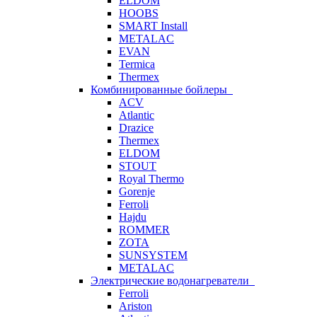
ELDOM
HOOBS
SMART Install
METALAC
EVAN
Termica
Thermex
Комбинированные бойлеры
ACV
Atlantic
Drazice
Thermex
ELDOM
STOUT
Royal Thermo
Gorenje
Ferroli
Hajdu
ROMMER
ZOTA
SUNSYSTEM
METALAC
Электрические водонагреватели
Ferroli
Ariston