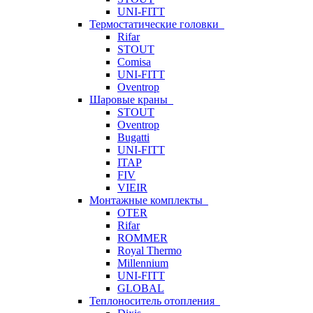
UNI-FITT
Термостатические головки
Rifar
STOUT
Comisa
UNI-FITT
Oventrop
Шаровые краны
STOUT
Oventrop
Bugatti
UNI-FITT
ITAP
FIV
VIEIR
Монтажные комплекты
OTER
Rifar
ROMMER
Royal Thermo
Millennium
UNI-FITT
GLOBAL
Теплоноситель отопления