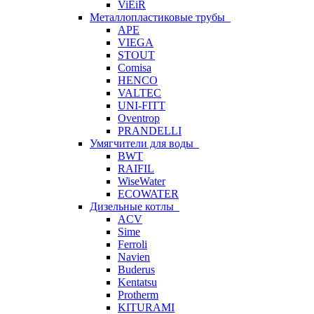
ViEiR
Металлопластиковые трубы
APE
VIEGA
STOUT
Comisa
HENCO
VALTEC
UNI-FITT
Oventrop
PRANDELLI
Умягчители для воды
BWT
RAIFIL
WiseWater
ECOWATER
Дизельные котлы
ACV
Sime
Ferroli
Navien
Buderus
Kentatsu
Protherm
KITURAMI