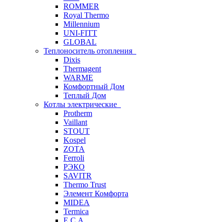
ROMMER
Royal Thermo
Millennium
UNI-FITT
GLOBAL
Теплоноситель отопления
Dixis
Thermagent
WARME
Комфортный Дом
Теплый Дом
Котлы электрические
Protherm
Vaillant
STOUT
Kospel
ZOTA
Ferroli
РЭКО
SAVITR
Thermo Trust
Элемент Комфорта
MIDEA
Termica
E.C.A