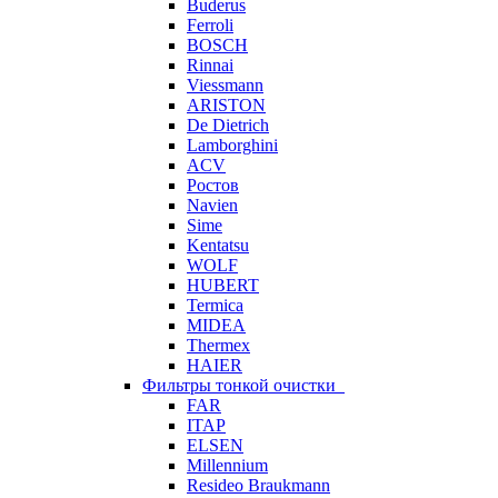
Buderus
Ferroli
BOSCH
Rinnai
Viessmann
ARISTON
De Dietrich
Lamborghini
ACV
Ростов
Navien
Sime
Kentatsu
WOLF
HUBERT
Termica
MIDEA
Thermex
HAIER
Фильтры тонкой очистки
FAR
ITAP
ELSEN
Millennium
Resideo Braukmann