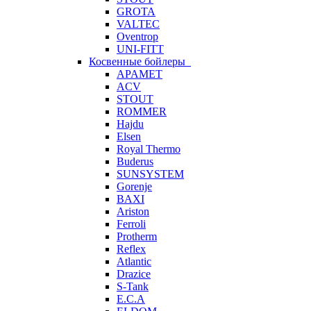
GROTA
VALTEC
Oventrop
UNI-FITT
Косвенные бойлеры
APAMET
ACV
STOUT
ROMMER
Hajdu
Elsen
Royal Thermo
Buderus
SUNSYSTEM
Gorenje
BAXI
Ariston
Ferroli
Protherm
Reflex
Atlantic
Drazice
S-Tank
E.C.A