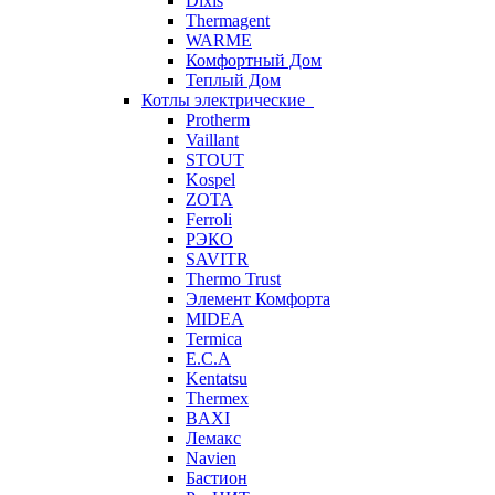
Dixis
Thermagent
WARME
Комфортный Дом
Теплый Дом
Котлы электрические
Protherm
Vaillant
STOUT
Kospel
ZOTA
Ferroli
РЭКО
SAVITR
Thermo Trust
Элемент Комфорта
MIDEA
Termica
E.C.A
Kentatsu
Thermex
BAXI
Лемакс
Navien
Бастион