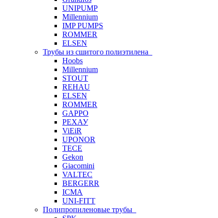
UNIPUMP
Millennium
IMP PUMPS
ROMMER
ELSEN
Трубы из сшитого полиэтилена
Hoobs
Millennium
STOUT
REHAU
ELSEN
ROMMER
GAPPO
РЕХАУ
ViEiR
UPONOR
TECE
Gekon
Giacomini
VALTEC
BERGERR
ICMA
UNI-FITT
Полипропиленовые трубы