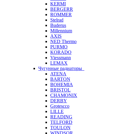
KERMI
BERGERR
ROMMER
Stelrad
Buderus
Millennium
AXIS
NED Thermo
PURMO
KORADO
Viessmann
LEMAX
Чугунные радиаторы
ATENA
BARTON
BOHEMIA
BRISTOL
CHAMONIX
DERBY
Grotescco
LILLE
READING
TELFORD
TOULON
WINDSOR