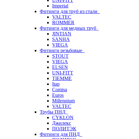
UNI-FITT
Imperial
Фитинги для труб из стали
VALTEC
ROMMER
Фитинги для медных труб
JINTIAN
SANHA
VIEGA
Фитинги резьбовые
STOUT
VIEGA
ELSEN
UNI-FITT
TIEMME
Itap
Comisa
Euros
Millennium
VALTEC
Трубы ПНД
CYKLON
Джилекс
ПОЛИТЭК
Фитинги для ПНД