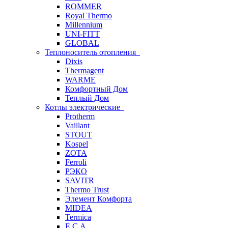
ROMMER
Royal Thermo
Millennium
UNI-FITT
GLOBAL
Теплоноситель отопления
Dixis
Thermagent
WARME
Комфортный Дом
Теплый Дом
Котлы электрические
Protherm
Vaillant
STOUT
Kospel
ZOTA
Ferroli
РЭКО
SAVITR
Thermo Trust
Элемент Комфорта
MIDEA
Termica
E.C.A