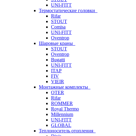
UNI-FITT
Термостатические головки
Rifar
STOUT
Comisa
UNI-FITT
Oventrop
Шаровые краны
STOUT
Oventrop
Bugatti
UNI-FITT
ITAP
FIV
VIEIR
Монтажные комплекты
OTER
Rifar
ROMMER
Royal Thermo
Millennium
UNI-FITT
GLOBAL
Теплоноситель отопления