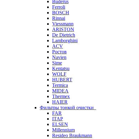
Buderus
Ferroli
BOSCH
Rinnai
Viessmann
ARISTON
De Dietrich
Lamborghini
ACV
Ростов
Navien
Sime
Kentatsu
WOLF
HUBERT
Termica
MIDEA
Thermex
HAIER
Фильтры тонкой очистки
FAR
ITAP
ELSEN
Millennium
Resideo Braukmann