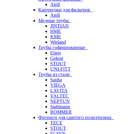
Atoll
Картриджи для фильтров
Atoll
Медные трубы
JINTIAN
HME
KME
Wieland
Трубы гофрированные
Elsen
Gekon
STOUT
UNI-FITT
Трубы из стали
Sanha
VIEGA
LAVITA
VALTEC
NEPTUN
Stahlmann
ROMMER
Фитинги для сшитого полиэтилена
TECE
STOUT
ELSEN