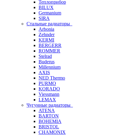
Теплоприбор
BILUX
Germanium
SIRA
Стальные радиаторы
Arbonia
Zehnder
KERMI
BERGERR
ROMMER
Stelrad
Buderus
Millennium
AXIS
NED Thermo
PURMO
KORADO
Viessmann
LEMAX
Чугунные радиаторы
ATENA
BARTON
BOHEMIA
BRISTOL
CHAMONIX