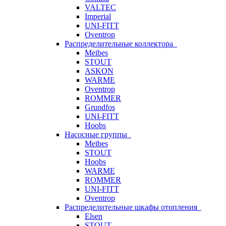
VALTEC
Imperial
UNI-FITT
Oventrop
Распределительные коллектора
Meibes
STOUT
ASKON
WARME
Oventrop
ROMMER
Grundfos
UNI-FITT
Hoobs
Насосные группы
Meibes
STOUT
Hoobs
WARME
ROMMER
UNI-FITT
Oventrop
Распределительные шкафы отопления
Elsen
STOUT