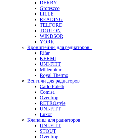
DERBY
Grotescco
LILLE
READING
TELFORD
TOULON
WINDSOR
YORK
Кронштейны для радиаторов
Rifar
KERMI
UNI-FITT
Millennium
Royal Thermo
Вентили для радиаторов
Carlo Poletti
Comisa
Oventrop
RETROstyle
UNI-FITT
Luxor
Клапаны для радиаторов
UNI-FITT
STOUT
Oventrop