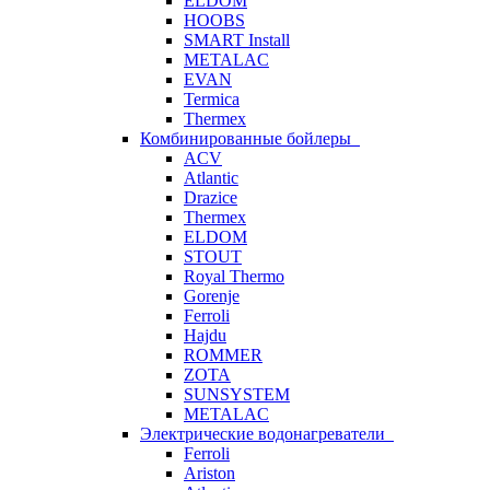
ELDOM
HOOBS
SMART Install
METALAC
EVAN
Termica
Thermex
Комбинированные бойлеры
ACV
Atlantic
Drazice
Thermex
ELDOM
STOUT
Royal Thermo
Gorenje
Ferroli
Hajdu
ROMMER
ZOTA
SUNSYSTEM
METALAC
Электрические водонагреватели
Ferroli
Ariston