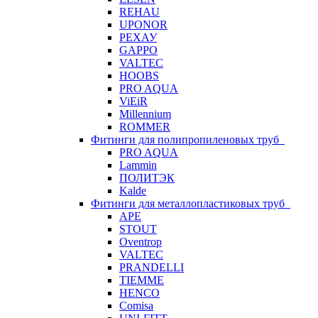
REHAU
UPONOR
РЕХАУ
GAPPO
VALTEC
HOOBS
PRO AQUA
ViEiR
Millennium
ROMMER
Фитинги для полипропиленовых труб
PRO AQUA
Lammin
ПОЛИТЭК
Kalde
Фитинги для металлопластиковых труб
APE
STOUT
Oventrop
VALTEC
PRANDELLI
TIEMME
HENCO
Comisa