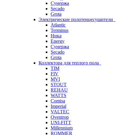
Сунержа
Secado
Grota
Электрические полотенцесушители
Atlantic
Terminus
Ника
Energy
Сунержа
Secado
Grota
Коллектора для теплого пола
TIM
FIV
MVI
STOUT
REHAU
WATTS
Comisa
Imperial
VALTEC
Oventrop
UNI-FITT
Millennium
ROMMER