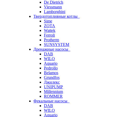
De Dietrich
Viessmann
Lamborghini
Твердотопливные котлы
Sime
ZOTA
Wattek
Ferroli
Protherm
SUNSYSTEM
Дренажные насосы
DAB
WILO
Aquario
Pedrollo
Belamos
Grundfos
Джилекс
UNIPUMP
Millennium
ROMMER
Фекальные насосы
DAB
WILO
Aquario