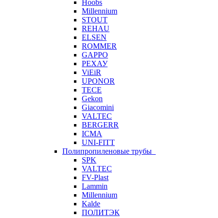
Hoobs
Millennium
STOUT
REHAU
ELSEN
ROMMER
GAPPO
РЕХАУ
ViEiR
UPONOR
TECE
Gekon
Giacomini
VALTEC
BERGERR
ICMA
UNI-FITT
Полипропиленовые трубы
SPK
VALTEC
FV-Plast
Lammin
Millennium
Kalde
ПОЛИТЭК