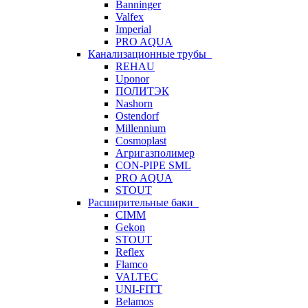
Banninger
Valfex
Imperial
PRO AQUA
Канализационные трубы
REHAU
Uponor
ПОЛИТЭК
Nashorn
Ostendorf
Millennium
Cosmoplast
Агригазполимер
CON-PIPE SML
PRO AQUA
STOUT
Расширительные баки
CIMM
Gekon
STOUT
Reflex
Flamco
VALTEC
UNI-FITT
Belamos