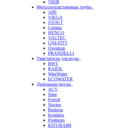
ViEiR
Металлопластиковые трубы
APE
VIEGA
STOUT
Comisa
HENCO
VALTEC
UNI-FITT
Oventrop
PRANDELLI
Умягчители для воды
BWT
RAIFIL
WiseWater
ECOWATER
Дизельные котлы
ACV
Sime
Ferroli
Navien
Buderus
Kentatsu
Protherm
KITURAMI