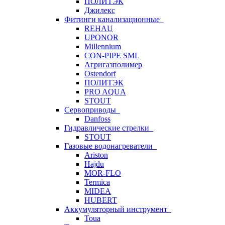
ПОЛИТЭК
Джилекс
Фитинги канализационные
REHAU
UPONOR
Millennium
CON-PIPE SML
Агригазполимер
Ostendorf
ПОЛИТЭК
PRO AQUA
STOUT
Сервоприводы
Danfoss
Гидравлические стрелки
STOUT
Газовые водонагреватели
Ariston
Hajdu
MOR-FLO
Termica
MIDEA
HUBERT
Аккумуляторный инструмент
Toua