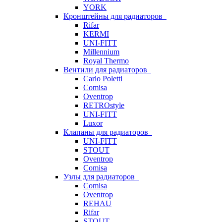
YORK
Кронштейны для радиаторов
Rifar
KERMI
UNI-FITT
Millennium
Royal Thermo
Вентили для радиаторов
Carlo Poletti
Comisa
Oventrop
RETROstyle
UNI-FITT
Luxor
Клапаны для радиаторов
UNI-FITT
STOUT
Oventrop
Comisa
Узлы для радиаторов
Comisa
Oventrop
REHAU
Rifar
STOUT