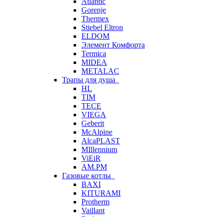
Atlantic
Gorenje
Thermex
Stiebel Eltron
ELDOM
Элемент Комфорта
Termica
MIDEA
METALAC
Трапы для душа
HL
TIM
TECE
VIEGA
Geberit
McAlpine
AlcaPLAST
MIllennium
ViEiR
AM.PM
Газовые котлы
BAXI
KITURAMI
Protherm
Vaillant