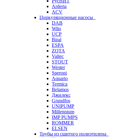
РусНИТ
Arderia
ACV
Циркуляционные насосы
DAB
Wilo
UCP
Biral
ESPA
ZOTA
Valtec
STOUT
Wester
Speroni
Aquario
Termica
Belamos
Джилекс
Grundfos
UNIPUMP
Millennium
IMP PUMPS
ROMMER
ELSEN
Трубы из сшитого полиэтилена