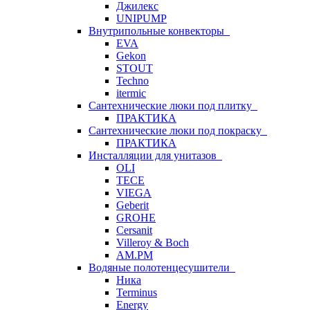
Джилекс
UNIPUMP
Внутрипольные конвекторы
EVA
Gekon
STOUT
Techno
itermic
Сантехнические люки под плитку
ПРАКТИКА
Сантехнические люки под покраску
ПРАКТИКА
Инсталляции для унитазов
OLI
TECE
VIEGA
Geberit
GROHE
Cersanit
Villeroy & Boch
AM.PM
Водяные полотенцесушители
Ника
Terminus
Energy