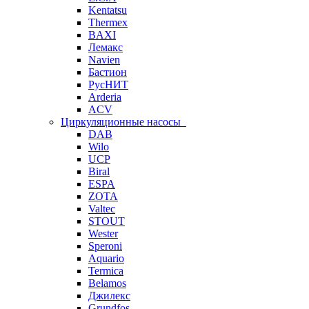
Kentatsu
Thermex
BAXI
Лемакс
Navien
Бастион
РусНИТ
Arderia
ACV
Циркуляционные насосы
DAB
Wilo
UCP
Biral
ESPA
ZOTA
Valtec
STOUT
Wester
Speroni
Aquario
Termica
Belamos
Джилекс
Grundfos