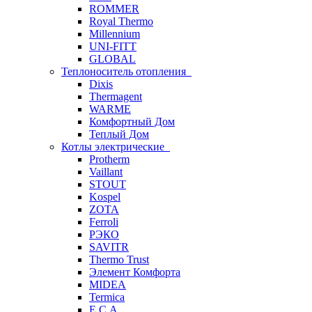
ROMMER
Royal Thermo
Millennium
UNI-FITT
GLOBAL
Теплоноситель отопления
Dixis
Thermagent
WARME
Комфортный Дом
Теплый Дом
Котлы электрические
Protherm
Vaillant
STOUT
Kospel
ZOTA
Ferroli
РЭКО
SAVITR
Thermo Trust
Элемент Комфорта
MIDEA
Termica
E.C.A