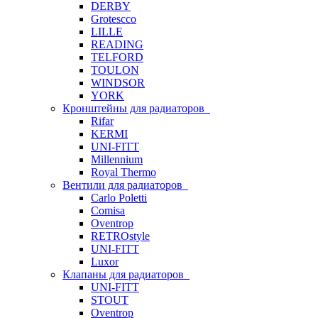
DERBY
Grotescco
LILLE
READING
TELFORD
TOULON
WINDSOR
YORK
Кронштейны для радиаторов
Rifar
KERMI
UNI-FITT
Millennium
Royal Thermo
Вентили для радиаторов
Carlo Poletti
Comisa
Oventrop
RETROstyle
UNI-FITT
Luxor
Клапаны для радиаторов
UNI-FITT
STOUT
Oventrop