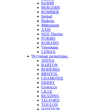
KERMI
BERGERR
ROMMER
Stelrad
Buderus
Millennium
AXIS
NED Thermo
PURMO
KORADO
Viessmann
LEMAX
Чугунные радиаторы
ATENA
BARTON
BOHEMIA
BRISTOL
CHAMONIX
DERBY
Grotescco
LILLE
READING
TELFORD
TOULON
WINDSOR