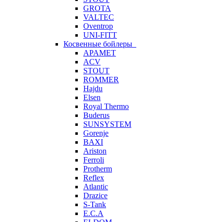
GROTA
VALTEC
Oventrop
UNI-FITT
Косвенные бойлеры
APAMET
ACV
STOUT
ROMMER
Hajdu
Elsen
Royal Thermo
Buderus
SUNSYSTEM
Gorenje
BAXI
Ariston
Ferroli
Protherm
Reflex
Atlantic
Drazice
S-Tank
E.C.A