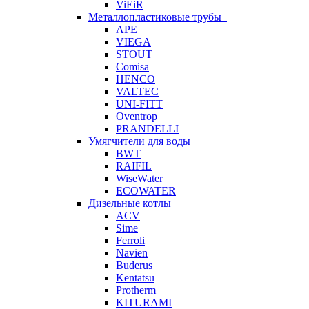
ViEiR
Металлопластиковые трубы
APE
VIEGA
STOUT
Comisa
HENCO
VALTEC
UNI-FITT
Oventrop
PRANDELLI
Умягчители для воды
BWT
RAIFIL
WiseWater
ECOWATER
Дизельные котлы
ACV
Sime
Ferroli
Navien
Buderus
Kentatsu
Protherm
KITURAMI