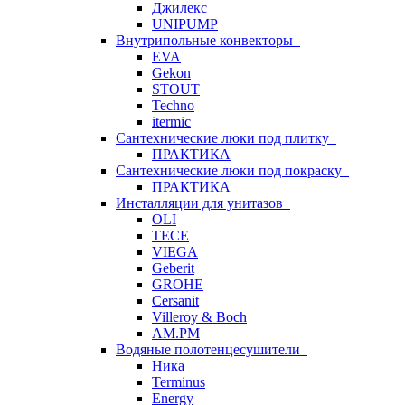
Джилекс
UNIPUMP
Внутрипольные конвекторы
EVA
Gekon
STOUT
Techno
itermic
Сантехнические люки под плитку
ПРАКТИКА
Сантехнические люки под покраску
ПРАКТИКА
Инсталляции для унитазов
OLI
TECE
VIEGA
Geberit
GROHE
Cersanit
Villeroy & Boch
AM.PM
Водяные полотенцесушители
Ника
Terminus
Energy