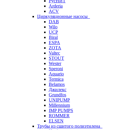
РусНИТ
Arderia
ACV
Циркуляционные насосы
DAB
Wilo
UCP
Biral
ESPA
ZOTA
Valtec
STOUT
Wester
Speroni
Aquario
Termica
Belamos
Джилекс
Grundfos
UNIPUMP
Millennium
IMP PUMPS
ROMMER
ELSEN
Трубы из сшитого полиэтилена