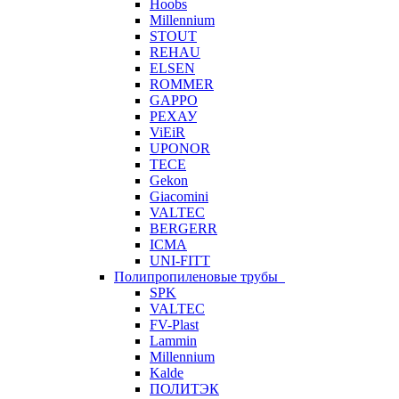
Hoobs
Millennium
STOUT
REHAU
ELSEN
ROMMER
GAPPO
РЕХАУ
ViEiR
UPONOR
TECE
Gekon
Giacomini
VALTEC
BERGERR
ICMA
UNI-FITT
Полипропиленовые трубы
SPK
VALTEC
FV-Plast
Lammin
Millennium
Kalde
ПОЛИТЭК