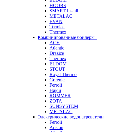
ELDOM
HOOBS
SMART Install
METALAC
EVAN
Termica
Thermex
Комбинированные бойлеры
ACV
Atlantic
Drazice
Thermex
ELDOM
STOUT
Royal Thermo
Gorenje
Ferroli
Hajdu
ROMMER
ZOTA
SUNSYSTEM
METALAC
Электрические водонагреватели
Ferroli
Ariston