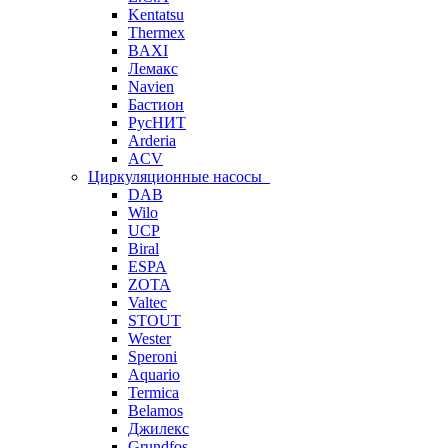
Kentatsu
Thermex
BAXI
Лемакс
Navien
Бастион
РусНИТ
Arderia
ACV
Циркуляционные насосы
DAB
Wilo
UCP
Biral
ESPA
ZOTA
Valtec
STOUT
Wester
Speroni
Aquario
Termica
Belamos
Джилекс
Grundfos