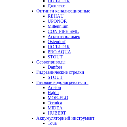
ПОЛИТЭК
Джилекс
Фитинги канализационные
REHAU
UPONOR
Millennium
CON-PIPE SML
Агригазполимер
Ostendorf
ПОЛИТЭК
PRO AQUA
STOUT
Сервоприводы
Danfoss
Гидравлические стрелки
STOUT
Газовые водонагреватели
Ariston
Hajdu
MOR-FLO
Termica
MIDEA
HUBERT
Аккумуляторный инструмент
Toua