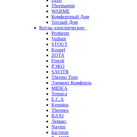
Dixis
Thermagent
WARME
Комфортный Дом
Теплый Дом
Котлы электрические
Protherm
Vaillant
STOUT
Kospel
ZOTA
Ferroli
РЭКО
SAVITR
Thermo Trust
Элемент Комфорта
MIDEA
Termica
E.C.A
Kentatsu
Thermex
BAXI
Лемакс
Navien
Бастион