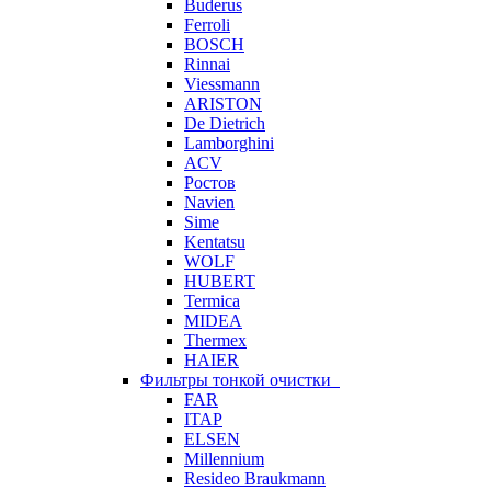
Buderus
Ferroli
BOSCH
Rinnai
Viessmann
ARISTON
De Dietrich
Lamborghini
ACV
Ростов
Navien
Sime
Kentatsu
WOLF
HUBERT
Termica
MIDEA
Thermex
HAIER
Фильтры тонкой очистки
FAR
ITAP
ELSEN
Millennium
Resideo Braukmann