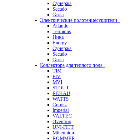
Сунержа
Secado
Grota
Электрические полотенцесушители
Atlantic
Terminus
Ника
Energy
Сунержа
Secado
Grota
Коллектора для теплого пола
TIM
FIV
MVI
STOUT
REHAU
WATTS
Comisa
Imperial
VALTEC
Oventrop
UNI-FITT
Millennium
ROMMER