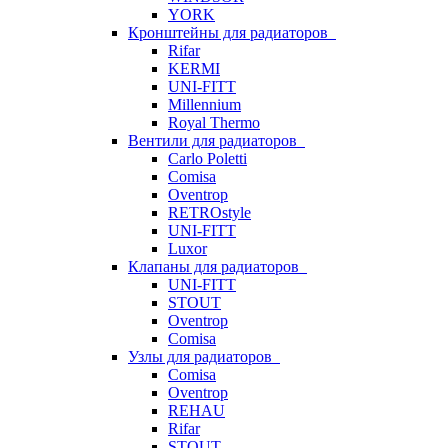
YORK
Кронштейны для радиаторов
Rifar
KERMI
UNI-FITT
Millennium
Royal Thermo
Вентили для радиаторов
Carlo Poletti
Comisa
Oventrop
RETROstyle
UNI-FITT
Luxor
Клапаны для радиаторов
UNI-FITT
STOUT
Oventrop
Comisa
Узлы для радиаторов
Comisa
Oventrop
REHAU
Rifar
STOUT