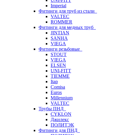
UNI-FITT
Imperial
Фитинги для труб из стали
VALTEC
ROMMER
Фитинги для медных труб
JINTIAN
SANHA
VIEGA
Фитинги резьбовые
STOUT
VIEGA
ELSEN
UNI-FITT
TIEMME
Itap
Comisa
Euros
Millennium
VALTEC
Трубы ПНД
CYKLON
Джилекс
ПОЛИТЭК
Фитинги для ПНД