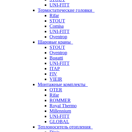
UNI-FITT
Термостатические головки
Rifar
STOUT
Comisa
UNI-FITT
Oventrop
Шаровые краны
STOUT
Oventrop
Bugatti
UNI-FITT
ITAP
FIV
VIEIR
Монтажные комплекты
OTER
Rifar
ROMMER
Royal Thermo
Millennium
UNI-FITT
GLOBAL
Теплоноситель отопления