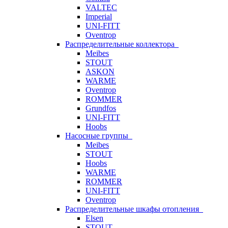
VALTEC
Imperial
UNI-FITT
Oventrop
Распределительные коллектора
Meibes
STOUT
ASKON
WARME
Oventrop
ROMMER
Grundfos
UNI-FITT
Hoobs
Насосные группы
Meibes
STOUT
Hoobs
WARME
ROMMER
UNI-FITT
Oventrop
Распределительные шкафы отопления
Elsen
STOUT