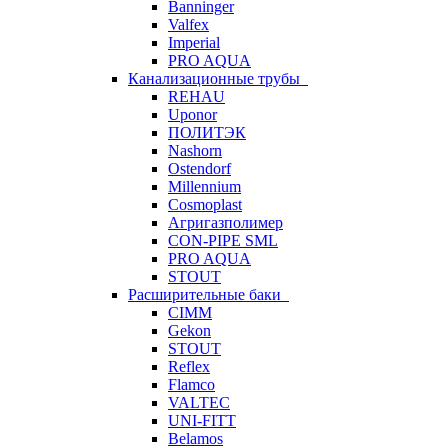
Banninger
Valfex
Imperial
PRO AQUA
Канализационные трубы
REHAU
Uponor
ПОЛИТЭК
Nashorn
Ostendorf
Millennium
Cosmoplast
Агригазполимер
CON-PIPE SML
PRO AQUA
STOUT
Расширительные баки
CIMM
Gekon
STOUT
Reflex
Flamco
VALTEC
UNI-FITT
Belamos