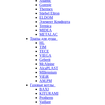
Atlantic
Gorenje
Thermex
Stiebel Eltron
ELDOM
Элемент Комфорта
Termica
MIDEA
METALAC
Трапы для душа
HL
TIM
TECE
VIEGA
Geberit
McAlpine
AlcaPLAST
MIllennium
ViEiR
AM.PM
Газовые котлы
BAXI
KITURAMI
Protherm
Vaillant