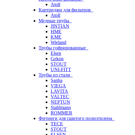
Atoll
Картриджи для фильтров
Atoll
Медные трубы
JINTIAN
HME
KME
Wieland
Трубы гофрированные
Elsen
Gekon
STOUT
UNI-FITT
Трубы из стали
Sanha
VIEGA
LAVITA
VALTEC
NEPTUN
Stahlmann
ROMMER
Фитинги для сшитого полиэтилена
TECE
STOUT
ELSEN