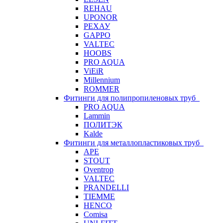
REHAU
UPONOR
РЕХАУ
GAPPO
VALTEC
HOOBS
PRO AQUA
ViEiR
Millennium
ROMMER
Фитинги для полипропиленовых труб
PRO AQUA
Lammin
ПОЛИТЭК
Kalde
Фитинги для металлопластиковых труб
APE
STOUT
Oventrop
VALTEC
PRANDELLI
TIEMME
HENCO
Comisa