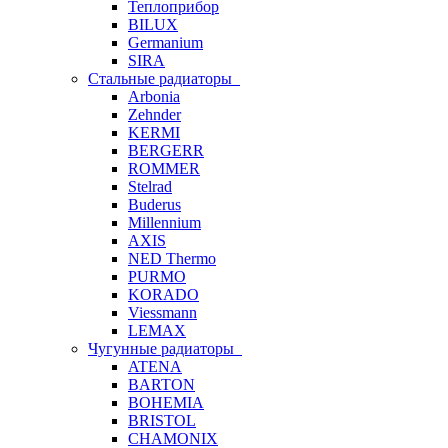
Теплоприбор
BILUX
Germanium
SIRA
Стальные радиаторы
Arbonia
Zehnder
KERMI
BERGERR
ROMMER
Stelrad
Buderus
Millennium
AXIS
NED Thermo
PURMO
KORADO
Viessmann
LEMAX
Чугунные радиаторы
ATENA
BARTON
BOHEMIA
BRISTOL
CHAMONIX