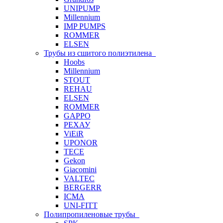
UNIPUMP
Millennium
IMP PUMPS
ROMMER
ELSEN
Трубы из сшитого полиэтилена
Hoobs
Millennium
STOUT
REHAU
ELSEN
ROMMER
GAPPO
РЕХАУ
ViEiR
UPONOR
TECE
Gekon
Giacomini
VALTEC
BERGERR
ICMA
UNI-FITT
Полипропиленовые трубы