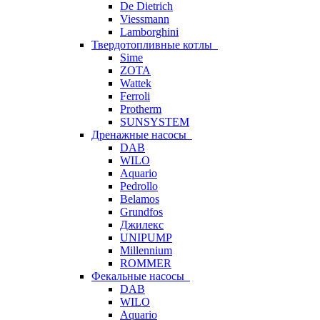
De Dietrich
Viessmann
Lamborghini
Твердотопливные котлы
Sime
ZOTA
Wattek
Ferroli
Protherm
SUNSYSTEM
Дренажные насосы
DAB
WILO
Aquario
Pedrollo
Belamos
Grundfos
Джилекс
UNIPUMP
Millennium
ROMMER
Фекальные насосы
DAB
WILO
Aquario