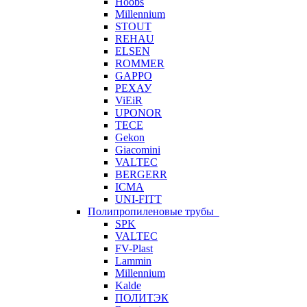
Hoobs
Millennium
STOUT
REHAU
ELSEN
ROMMER
GAPPO
РЕХАУ
ViEiR
UPONOR
TECE
Gekon
Giacomini
VALTEC
BERGERR
ICMA
UNI-FITT
Полипропиленовые трубы
SPK
VALTEC
FV-Plast
Lammin
Millennium
Kalde
ПОЛИТЭК