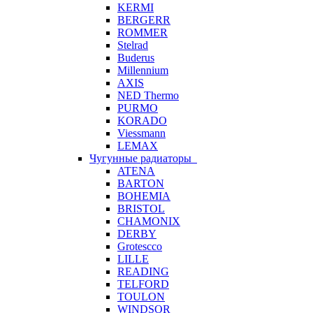
KERMI
BERGERR
ROMMER
Stelrad
Buderus
Millennium
AXIS
NED Thermo
PURMO
KORADO
Viessmann
LEMAX
Чугунные радиаторы
ATENA
BARTON
BOHEMIA
BRISTOL
CHAMONIX
DERBY
Grotescco
LILLE
READING
TELFORD
TOULON
WINDSOR