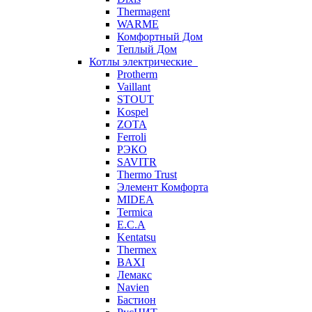
Thermagent
WARME
Комфортный Дом
Теплый Дом
Котлы электрические
Protherm
Vaillant
STOUT
Kospel
ZOTA
Ferroli
РЭКО
SAVITR
Thermo Trust
Элемент Комфорта
MIDEA
Termica
E.C.A
Kentatsu
Thermex
BAXI
Лемакс
Navien
Бастион