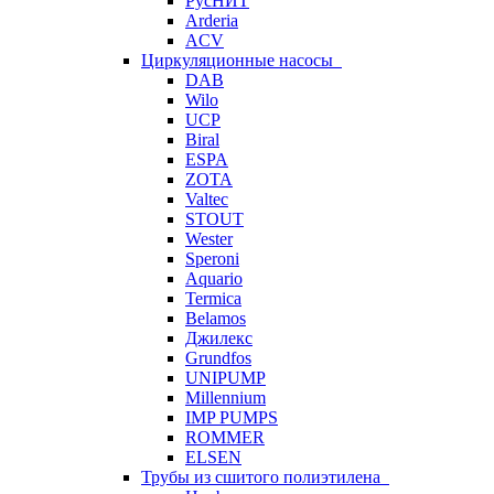
РусНИТ
Arderia
ACV
Циркуляционные насосы
DAB
Wilo
UCP
Biral
ESPA
ZOTA
Valtec
STOUT
Wester
Speroni
Aquario
Termica
Belamos
Джилекс
Grundfos
UNIPUMP
Millennium
IMP PUMPS
ROMMER
ELSEN
Трубы из сшитого полиэтилена