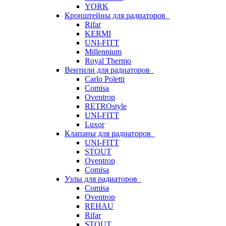
YORK
Кронштейны для радиаторов
Rifar
KERMI
UNI-FITT
Millennium
Royal Thermo
Вентили для радиаторов
Carlo Poletti
Comisa
Oventrop
RETROstyle
UNI-FITT
Luxor
Клапаны для радиаторов
UNI-FITT
STOUT
Oventrop
Comisa
Узлы для радиаторов
Comisa
Oventrop
REHAU
Rifar
STOUT