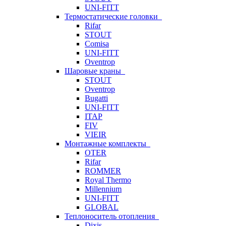
UNI-FITT
Термостатические головки
Rifar
STOUT
Comisa
UNI-FITT
Oventrop
Шаровые краны
STOUT
Oventrop
Bugatti
UNI-FITT
ITAP
FIV
VIEIR
Монтажные комплекты
OTER
Rifar
ROMMER
Royal Thermo
Millennium
UNI-FITT
GLOBAL
Теплоноситель отопления
Dixis