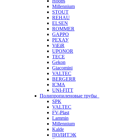
Hoobs
Millennium
STOUT
REHAU
ELSEN
ROMMER
GAPPO
РЕХАУ
ViEiR
UPONOR
TECE
Gekon
Giacomini
VALTEC
BERGERR
ICMA
UNI-FITT
Полипропиленовые трубы
SPK
VALTEC
FV-Plast
Lammin
Millennium
Kalde
ПОЛИТЭК