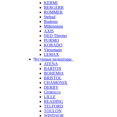
KERMI
BERGERR
ROMMER
Stelrad
Buderus
Millennium
AXIS
NED Thermo
PURMO
KORADO
Viessmann
LEMAX
Чугунные радиаторы
ATENA
BARTON
BOHEMIA
BRISTOL
CHAMONIX
DERBY
Grotescco
LILLE
READING
TELFORD
TOULON
WINDSOR