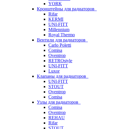
YORK
Кронштейны для радиаторов
Rifar
KERMI
UNI-FITT
Millennium
Royal Thermo
Вентили для радиаторов
Carlo Poletti
Comisa
Oventrop
RETROstyle
UNI-FITT
Luxor
Клапаны для радиаторов
UNI-FITT
STOUT
Oventrop
Comisa
Узлы для радиаторов
Comisa
Oventrop
REHAU
Rifar
STOUT