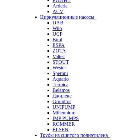
РусНИТ
Arderia
ACV
Циркуляционные насосы
DAB
Wilo
UCP
Biral
ESPA
ZOTA
Valtec
STOUT
Wester
Speroni
Aquario
Termica
Belamos
Джилекс
Grundfos
UNIPUMP
Millennium
IMP PUMPS
ROMMER
ELSEN
Трубы из сшитого полиэтилена