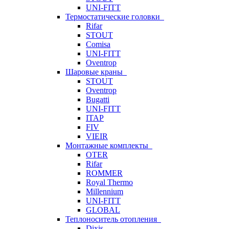
UNI-FITT
Термостатические головки
Rifar
STOUT
Comisa
UNI-FITT
Oventrop
Шаровые краны
STOUT
Oventrop
Bugatti
UNI-FITT
ITAP
FIV
VIEIR
Монтажные комплекты
OTER
Rifar
ROMMER
Royal Thermo
Millennium
UNI-FITT
GLOBAL
Теплоноситель отопления
Dixis