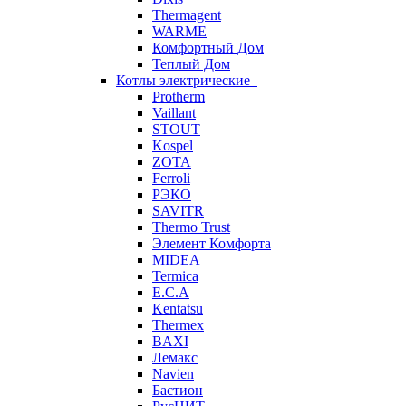
Thermagent
WARME
Комфортный Дом
Теплый Дом
Котлы электрические
Protherm
Vaillant
STOUT
Kospel
ZOTA
Ferroli
РЭКО
SAVITR
Thermo Trust
Элемент Комфорта
MIDEA
Termica
E.C.A
Kentatsu
Thermex
BAXI
Лемакс
Navien
Бастион