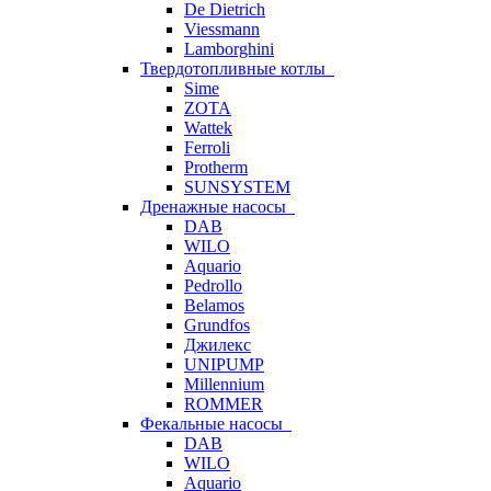
De Dietrich
Viessmann
Lamborghini
Твердотопливные котлы
Sime
ZOTA
Wattek
Ferroli
Protherm
SUNSYSTEM
Дренажные насосы
DAB
WILO
Aquario
Pedrollo
Belamos
Grundfos
Джилекс
UNIPUMP
Millennium
ROMMER
Фекальные насосы
DAB
WILO
Aquario