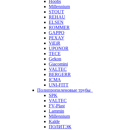
Hoobs
Millennium
STOUT
REHAU
ELSEN
ROMMER
GAPPO
РЕХАУ
ViEiR
UPONOR
TECE
Gekon
Giacomini
VALTEC
BERGERR
ICMA
UNI-FITT
Полипропиленовые трубы
SPK
VALTEC
FV-Plast
Lammin
Millennium
Kalde
ПОЛИТЭК