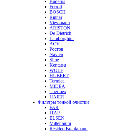
Buderus
Ferroli
BOSCH
Rinnai
Viessmann
ARISTON
De Dietrich
Lamborghini
ACV
Ростов
Navien
Sime
Kentatsu
WOLF
HUBERT
Termica
MIDEA
Thermex
HAIER
Фильтры тонкой очистки
FAR
ITAP
ELSEN
Millennium
Resideo Braukmann