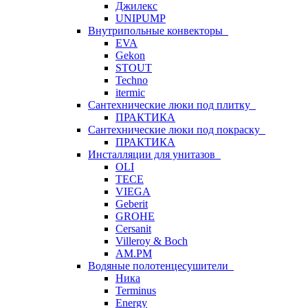
Джилекс
UNIPUMP
Внутрипольные конвекторы
EVA
Gekon
STOUT
Techno
itermic
Сантехнические люки под плитку
ПРАКТИКА
Сантехнические люки под покраску
ПРАКТИКА
Инсталляции для унитазов
OLI
TECE
VIEGA
Geberit
GROHE
Cersanit
Villeroy & Boch
AM.PM
Водяные полотенцесушители
Ника
Terminus
Energy