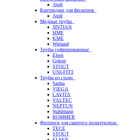
Atoll
Картриджи для фильтров
Atoll
Медные трубы
JINTIAN
HME
KME
Wieland
Трубы гофрированные
Elsen
Gekon
STOUT
UNI-FITT
Трубы из стали
Sanha
VIEGA
LAVITA
VALTEC
NEPTUN
Stahlmann
ROMMER
Фитинги для сшитого полиэтилена
TECE
STOUT
ELSEN