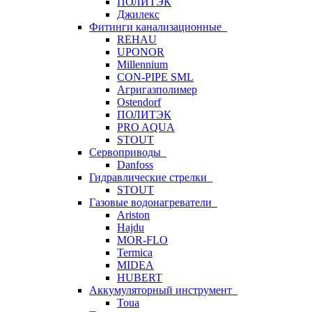
ПОЛИТЭК
Джилекс
Фитинги канализационные
REHAU
UPONOR
Millennium
CON-PIPE SML
Агригазполимер
Ostendorf
ПОЛИТЭК
PRO AQUA
STOUT
Сервоприводы
Danfoss
Гидравлические стрелки
STOUT
Газовые водонагреватели
Ariston
Hajdu
MOR-FLO
Termica
MIDEA
HUBERT
Аккумуляторный инструмент
Toua