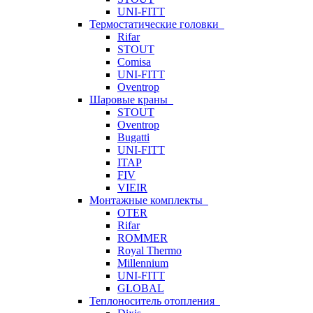
UNI-FITT
Термостатические головки
Rifar
STOUT
Comisa
UNI-FITT
Oventrop
Шаровые краны
STOUT
Oventrop
Bugatti
UNI-FITT
ITAP
FIV
VIEIR
Монтажные комплекты
OTER
Rifar
ROMMER
Royal Thermo
Millennium
UNI-FITT
GLOBAL
Теплоноситель отопления