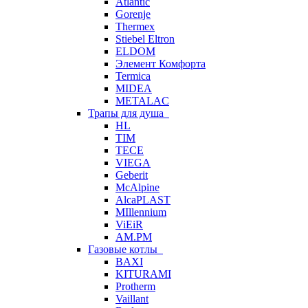
Atlantic
Gorenje
Thermex
Stiebel Eltron
ELDOM
Элемент Комфорта
Termica
MIDEA
METALAC
Трапы для душа
HL
TIM
TECE
VIEGA
Geberit
McAlpine
AlcaPLAST
MIllennium
ViEiR
AM.PM
Газовые котлы
BAXI
KITURAMI
Protherm
Vaillant