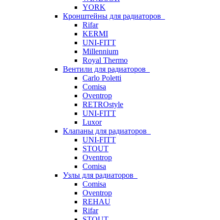
YORK
Кронштейны для радиаторов
Rifar
KERMI
UNI-FITT
Millennium
Royal Thermo
Вентили для радиаторов
Carlo Poletti
Comisa
Oventrop
RETROstyle
UNI-FITT
Luxor
Клапаны для радиаторов
UNI-FITT
STOUT
Oventrop
Comisa
Узлы для радиаторов
Comisa
Oventrop
REHAU
Rifar
STOUT