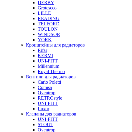
DERBY
Grotescco
LILLE
READING
TELFORD
TOULON
WINDSOR
YORK
Кронштейны для радиаторов
Rifar
KERMI
UNI-FITT
Millennium
Royal Thermo
Вентили для радиаторов
Carlo Poletti
Comisa
Oventrop
RETROstyle
UNI-FITT
Luxor
Клапаны для радиаторов
UNI-FITT
STOUT
Oventrop