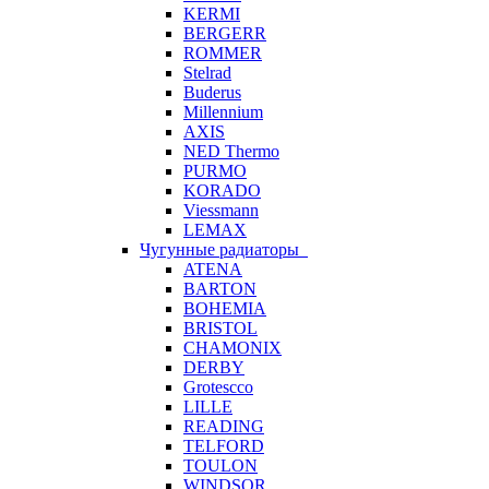
KERMI
BERGERR
ROMMER
Stelrad
Buderus
Millennium
AXIS
NED Thermo
PURMO
KORADO
Viessmann
LEMAX
Чугунные радиаторы
ATENA
BARTON
BOHEMIA
BRISTOL
CHAMONIX
DERBY
Grotescco
LILLE
READING
TELFORD
TOULON
WINDSOR