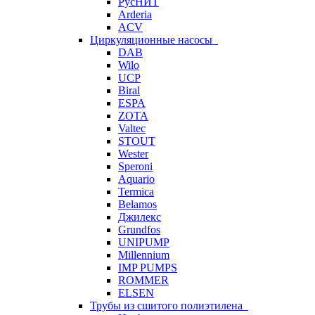
РусНИТ
Arderia
ACV
Циркуляционные насосы
DAB
Wilo
UCP
Biral
ESPA
ZOTA
Valtec
STOUT
Wester
Speroni
Aquario
Termica
Belamos
Джилекс
Grundfos
UNIPUMP
Millennium
IMP PUMPS
ROMMER
ELSEN
Трубы из сшитого полиэтилена