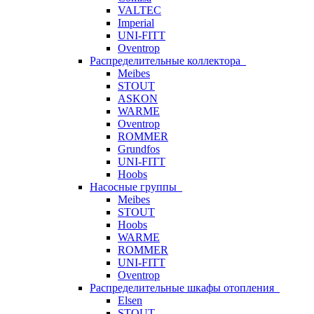
VALTEC
Imperial
UNI-FITT
Oventrop
Распределительные коллектора
Meibes
STOUT
ASKON
WARME
Oventrop
ROMMER
Grundfos
UNI-FITT
Hoobs
Насосные группы
Meibes
STOUT
Hoobs
WARME
ROMMER
UNI-FITT
Oventrop
Распределительные шкафы отопления
Elsen
STOUT