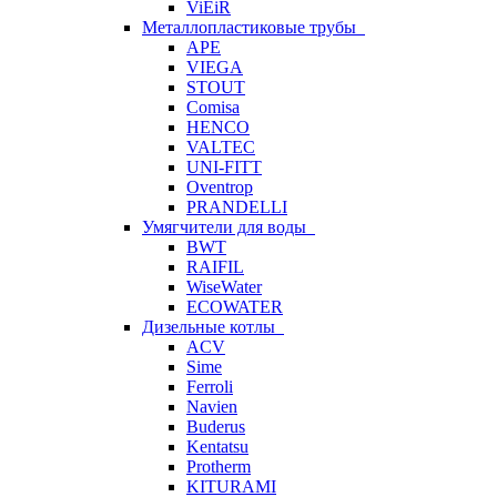
ViEiR
Металлопластиковые трубы
APE
VIEGA
STOUT
Comisa
HENCO
VALTEC
UNI-FITT
Oventrop
PRANDELLI
Умягчители для воды
BWT
RAIFIL
WiseWater
ECOWATER
Дизельные котлы
ACV
Sime
Ferroli
Navien
Buderus
Kentatsu
Protherm
KITURAMI