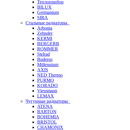
Теплоприбор
BILUX
Germanium
SIRA
Стальные радиаторы
Arbonia
Zehnder
KERMI
BERGERR
ROMMER
Stelrad
Buderus
Millennium
AXIS
NED Thermo
PURMO
KORADO
Viessmann
LEMAX
Чугунные радиаторы
ATENA
BARTON
BOHEMIA
BRISTOL
CHAMONIX