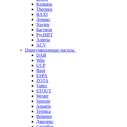
Kentatsu
Thermex
BAXI
Лемакс
Navien
Бастион
РусНИТ
Arderia
ACV
Циркуляционные насосы
DAB
Wilo
UCP
Biral
ESPA
ZOTA
Valtec
STOUT
Wester
Speroni
Aquario
Termica
Belamos
Джилекс
Grundfos