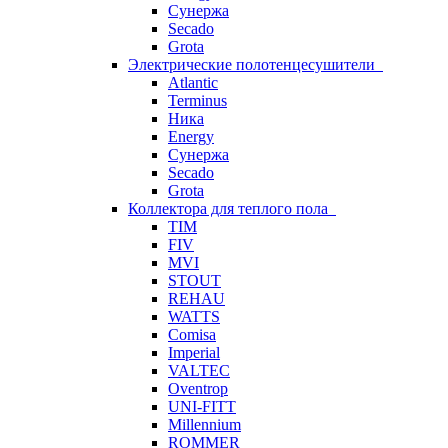
Сунержа
Secado
Grota
Электрические полотенцесушители
Atlantic
Terminus
Ника
Energy
Сунержа
Secado
Grota
Коллектора для теплого пола
TIM
FIV
MVI
STOUT
REHAU
WATTS
Comisa
Imperial
VALTEC
Oventrop
UNI-FITT
Millennium
ROMMER