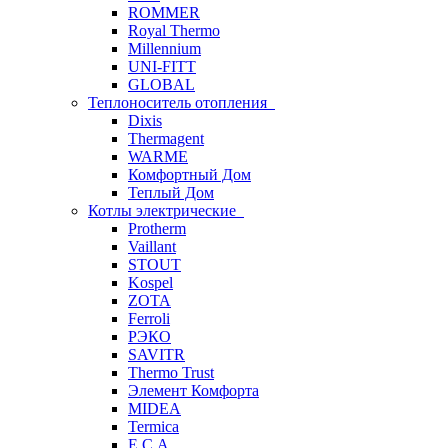
ROMMER
Royal Thermo
Millennium
UNI-FITT
GLOBAL
Теплоноситель отопления
Dixis
Thermagent
WARME
Комфортный Дом
Теплый Дом
Котлы электрические
Protherm
Vaillant
STOUT
Kospel
ZOTA
Ferroli
РЭКО
SAVITR
Thermo Trust
Элемент Комфорта
MIDEA
Termica
E.C.A