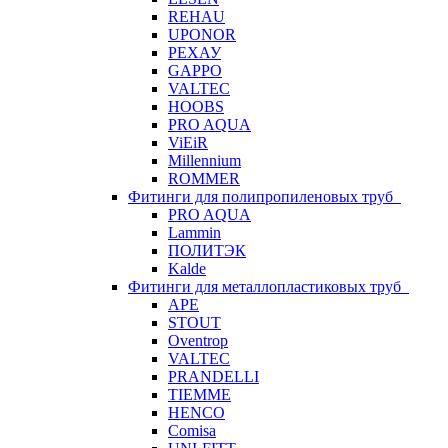
REHAU
UPONOR
РЕХАУ
GAPPO
VALTEC
HOOBS
PRO AQUA
ViEiR
Millennium
ROMMER
Фитинги для полипропиленовых труб
PRO AQUA
Lammin
ПОЛИТЭК
Kalde
Фитинги для металлопластиковых труб
APE
STOUT
Oventrop
VALTEC
PRANDELLI
TIEMME
HENCO
Comisa