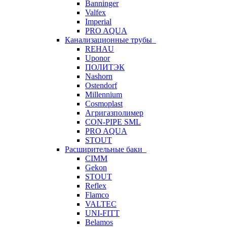
Banninger
Valfex
Imperial
PRO AQUA
Канализационные трубы
REHAU
Uponor
ПОЛИТЭК
Nashorn
Ostendorf
Millennium
Cosmoplast
Агригазполимер
CON-PIPE SML
PRO AQUA
STOUT
Расширительные баки
CIMM
Gekon
STOUT
Reflex
Flamco
VALTEC
UNI-FITT
Belamos