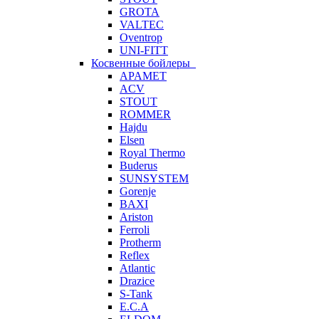
GROTA
VALTEC
Oventrop
UNI-FITT
Косвенные бойлеры
APAMET
ACV
STOUT
ROMMER
Hajdu
Elsen
Royal Thermo
Buderus
SUNSYSTEM
Gorenje
BAXI
Ariston
Ferroli
Protherm
Reflex
Atlantic
Drazice
S-Tank
E.C.A