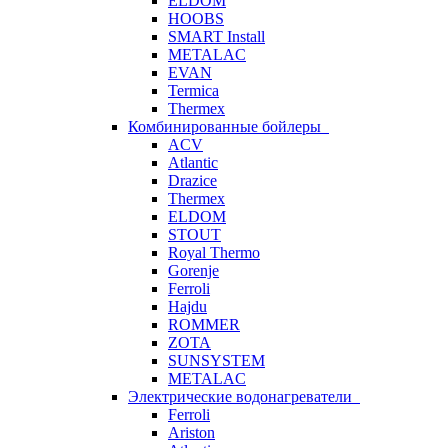
ELDOM
HOOBS
SMART Install
METALAC
EVAN
Termica
Thermex
Комбинированные бойлеры
ACV
Atlantic
Drazice
Thermex
ELDOM
STOUT
Royal Thermo
Gorenje
Ferroli
Hajdu
ROMMER
ZOTA
SUNSYSTEM
METALAC
Электрические водонагреватели
Ferroli
Ariston