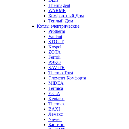
Dixis
Thermagent
WARME
Комфортный Дом
Теплый Дом
Котлы электрические
Protherm
Vaillant
STOUT
Kospel
ZOTA
Ferroli
РЭКО
SAVITR
Thermo Trust
Элемент Комфорта
MIDEA
Termica
E.C.A
Kentatsu
Thermex
BAXI
Лемакс
Navien
Бастион