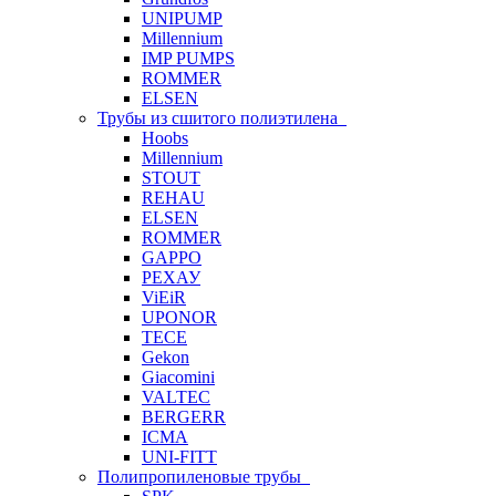
UNIPUMP
Millennium
IMP PUMPS
ROMMER
ELSEN
Трубы из сшитого полиэтилена
Hoobs
Millennium
STOUT
REHAU
ELSEN
ROMMER
GAPPO
РЕХАУ
ViEiR
UPONOR
TECE
Gekon
Giacomini
VALTEC
BERGERR
ICMA
UNI-FITT
Полипропиленовые трубы