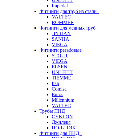
UNI-FITT
Imperial
Фитинги для труб из стали
VALTEC
ROMMER
Фитинги для медных труб
JINTIAN
SANHA
VIEGA
Фитинги резьбовые
STOUT
VIEGA
ELSEN
UNI-FITT
TIEMME
Itap
Comisa
Euros
Millennium
VALTEC
Трубы ПНД
CYKLON
Джилекс
ПОЛИТЭК
Фитинги для ПНД