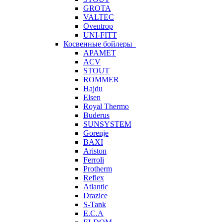
GROTA
VALTEC
Oventrop
UNI-FITT
Косвенные бойлеры
APAMET
ACV
STOUT
ROMMER
Hajdu
Elsen
Royal Thermo
Buderus
SUNSYSTEM
Gorenje
BAXI
Ariston
Ferroli
Protherm
Reflex
Atlantic
Drazice
S-Tank
E.C.A