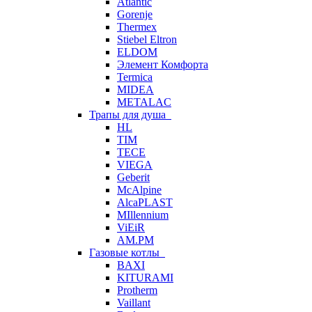
Atlantic
Gorenje
Thermex
Stiebel Eltron
ELDOM
Элемент Комфорта
Termica
MIDEA
METALAC
Трапы для душа
HL
TIM
TECE
VIEGA
Geberit
McAlpine
AlcaPLAST
MIllennium
ViEiR
AM.PM
Газовые котлы
BAXI
KITURAMI
Protherm
Vaillant