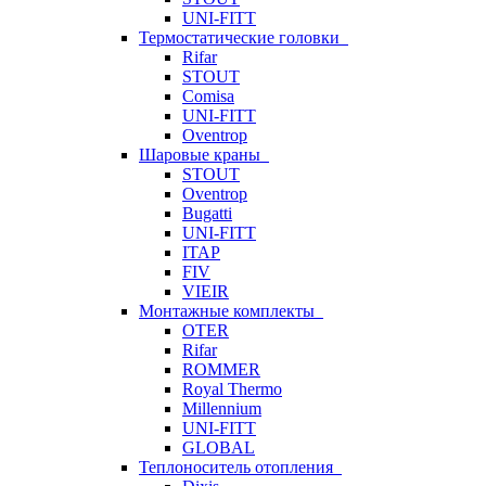
UNI-FITT
Термостатические головки
Rifar
STOUT
Comisa
UNI-FITT
Oventrop
Шаровые краны
STOUT
Oventrop
Bugatti
UNI-FITT
ITAP
FIV
VIEIR
Монтажные комплекты
OTER
Rifar
ROMMER
Royal Thermo
Millennium
UNI-FITT
GLOBAL
Теплоноситель отопления