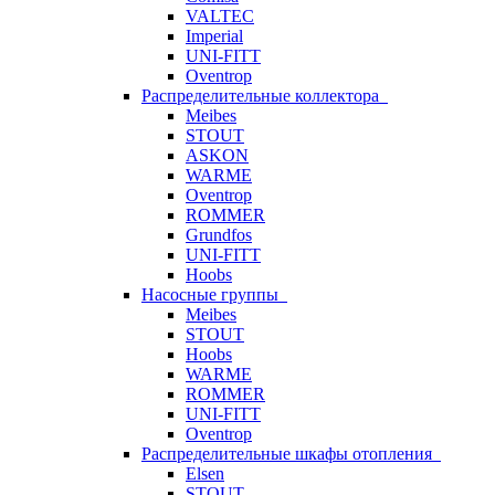
VALTEC
Imperial
UNI-FITT
Oventrop
Распределительные коллектора
Meibes
STOUT
ASKON
WARME
Oventrop
ROMMER
Grundfos
UNI-FITT
Hoobs
Насосные группы
Meibes
STOUT
Hoobs
WARME
ROMMER
UNI-FITT
Oventrop
Распределительные шкафы отопления
Elsen
STOUT