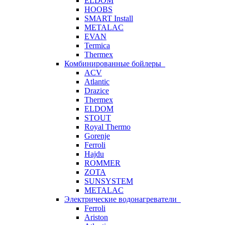
ELDOM
HOOBS
SMART Install
METALAC
EVAN
Termica
Thermex
Комбинированные бойлеры
ACV
Atlantic
Drazice
Thermex
ELDOM
STOUT
Royal Thermo
Gorenje
Ferroli
Hajdu
ROMMER
ZOTA
SUNSYSTEM
METALAC
Электрические водонагреватели
Ferroli
Ariston