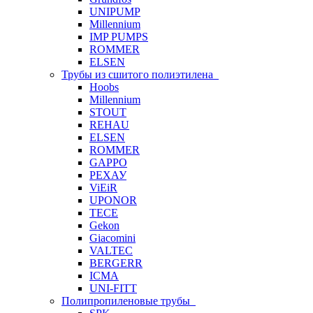
UNIPUMP
Millennium
IMP PUMPS
ROMMER
ELSEN
Трубы из сшитого полиэтилена
Hoobs
Millennium
STOUT
REHAU
ELSEN
ROMMER
GAPPO
РЕХАУ
ViEiR
UPONOR
TECE
Gekon
Giacomini
VALTEC
BERGERR
ICMA
UNI-FITT
Полипропиленовые трубы