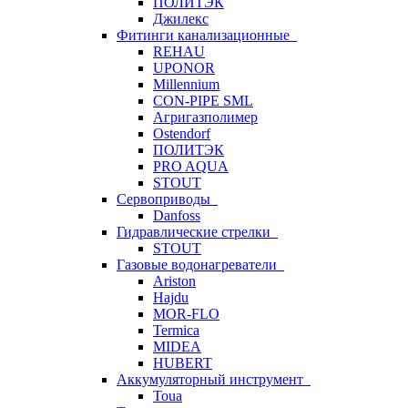
ПОЛИТЭК
Джилекс
Фитинги канализационные
REHAU
UPONOR
Millennium
CON-PIPE SML
Агригазполимер
Ostendorf
ПОЛИТЭК
PRO AQUA
STOUT
Сервоприводы
Danfoss
Гидравлические стрелки
STOUT
Газовые водонагреватели
Ariston
Hajdu
MOR-FLO
Termica
MIDEA
HUBERT
Аккумуляторный инструмент
Toua