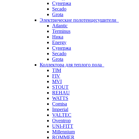
Сунержа
Secado
Grota
Электрические полотенцесушители
Atlantic
Terminus
Ника
Energy
Сунержа
Secado
Grota
Коллектора для теплого пола
TIM
FIV
MVI
STOUT
REHAU
WATTS
Comisa
Imperial
VALTEC
Oventrop
UNI-FITT
Millennium
ROMMER