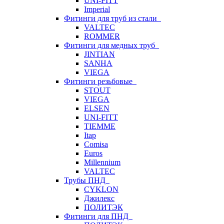
UNI-FITT
Imperial
Фитинги для труб из стали
VALTEC
ROMMER
Фитинги для медных труб
JINTIAN
SANHA
VIEGA
Фитинги резьбовые
STOUT
VIEGA
ELSEN
UNI-FITT
TIEMME
Itap
Comisa
Euros
Millennium
VALTEC
Трубы ПНД
CYKLON
Джилекс
ПОЛИТЭК
Фитинги для ПНД