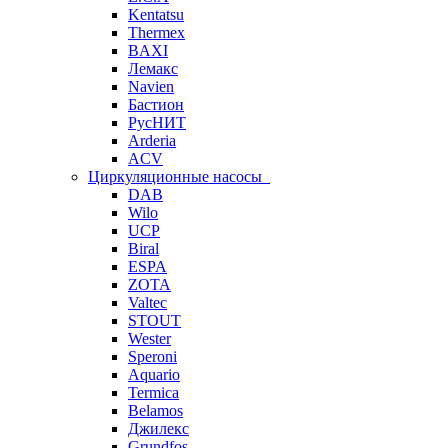
Kentatsu
Thermex
BAXI
Лемакс
Navien
Бастион
РусНИТ
Arderia
ACV
Циркуляционные насосы
DAB
Wilo
UCP
Biral
ESPA
ZOTA
Valtec
STOUT
Wester
Speroni
Aquario
Termica
Belamos
Джилекс
Grundfos