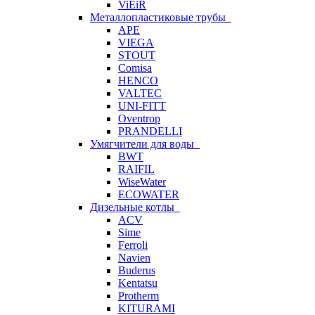
ViEiR
Металлопластиковые трубы
APE
VIEGA
STOUT
Comisa
HENCO
VALTEC
UNI-FITT
Oventrop
PRANDELLI
Умягчители для воды
BWT
RAIFIL
WiseWater
ECOWATER
Дизельные котлы
ACV
Sime
Ferroli
Navien
Buderus
Kentatsu
Protherm
KITURAMI