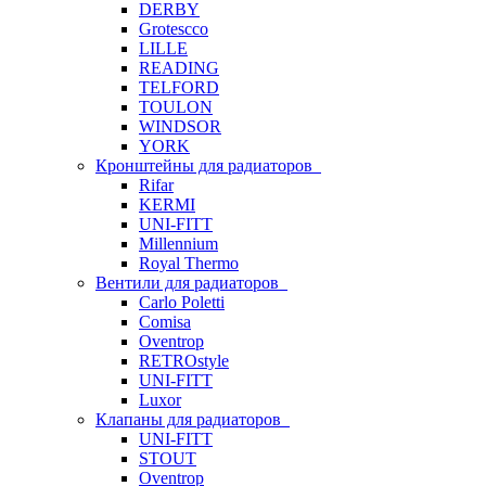
DERBY
Grotescco
LILLE
READING
TELFORD
TOULON
WINDSOR
YORK
Кронштейны для радиаторов
Rifar
KERMI
UNI-FITT
Millennium
Royal Thermo
Вентили для радиаторов
Carlo Poletti
Comisa
Oventrop
RETROstyle
UNI-FITT
Luxor
Клапаны для радиаторов
UNI-FITT
STOUT
Oventrop