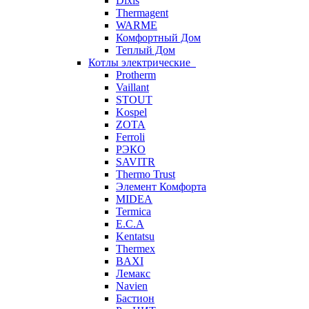
Dixis
Thermagent
WARME
Комфортный Дом
Теплый Дом
Котлы электрические
Protherm
Vaillant
STOUT
Kospel
ZOTA
Ferroli
РЭКО
SAVITR
Thermo Trust
Элемент Комфорта
MIDEA
Termica
E.C.A
Kentatsu
Thermex
BAXI
Лемакс
Navien
Бастион