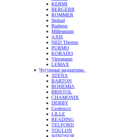
KERMI
BERGERR
ROMMER
Stelrad
Buderus
Millennium
AXIS
NED Thermo
PURMO
KORADO
Viessmann
LEMAX
Чугунные радиаторы
ATENA
BARTON
BOHEMIA
BRISTOL
CHAMONIX
DERBY
Grotescco
LILLE
READING
TELFORD
TOULON
WINDSOR