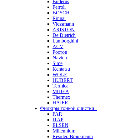
Buderus
Ferroli
BOSCH
Rinnai
Viessmann
ARISTON
De Dietrich
Lamborghini
ACV
Ростов
Navien
Sime
Kentatsu
WOLF
HUBERT
Termica
MIDEA
Thermex
HAIER
Фильтры тонкой очистки
FAR
ITAP
ELSEN
Millennium
Resideo Braukmann