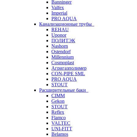
Banninger
Valfex
Imperial
PRO AQUA
Канализационные трубы
REHAU
Uponor
ПОЛИТЭК
Nashorn
Ostendorf
Millennium
Cosmoplast
Агригазполимер
CON-PIPE SML
PRO AQUA
STOUT
Расширительные баки
CIMM
Gekon
STOUT
Reflex
Flamco
VALTEC
UNI-FITT
Belamos