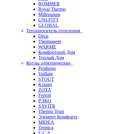
ROMMER
Royal Thermo
Millennium
UNI-FITT
GLOBAL
Теплоноситель отопления
Dixis
Thermagent
WARME
Комфортный Дом
Теплый Дом
Котлы электрические
Protherm
Vaillant
STOUT
Kospel
ZOTA
Ferroli
РЭКО
SAVITR
Thermo Trust
Элемент Комфорта
MIDEA
Termica
E.C.A