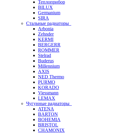
Теплоприбор
BILUX
Germanium
SIRA
Стальные радиаторы
Arbonia
Zehnder
KERMI
BERGERR
ROMMER
Stelrad
Buderus
Millennium
AXIS
NED Thermo
PURMO
KORADO
Viessmann
LEMAX
Чугунные радиаторы
ATENA
BARTON
BOHEMIA
BRISTOL
CHAMONIX