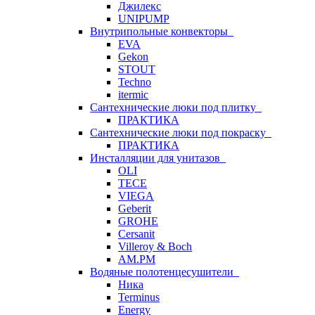
Джилекс
UNIPUMP
Внутрипольные конвекторы
EVA
Gekon
STOUT
Techno
itermic
Сантехнические люки под плитку
ПРАКТИКА
Сантехнические люки под покраску
ПРАКТИКА
Инсталляции для унитазов
OLI
TECE
VIEGA
Geberit
GROHE
Cersanit
Villeroy & Boch
AM.PM
Водяные полотенцесушители
Ника
Terminus
Energy