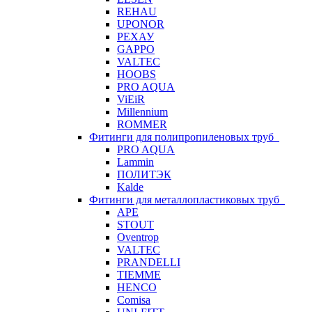
REHAU
UPONOR
РЕХАУ
GAPPO
VALTEC
HOOBS
PRO AQUA
ViEiR
Millennium
ROMMER
Фитинги для полипропиленовых труб
PRO AQUA
Lammin
ПОЛИТЭК
Kalde
Фитинги для металлопластиковых труб
APE
STOUT
Oventrop
VALTEC
PRANDELLI
TIEMME
HENCO
Comisa