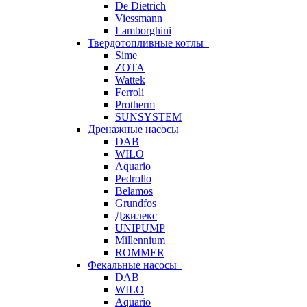
De Dietrich
Viessmann
Lamborghini
Твердотопливные котлы
Sime
ZOTA
Wattek
Ferroli
Protherm
SUNSYSTEM
Дренажные насосы
DAB
WILO
Aquario
Pedrollo
Belamos
Grundfos
Джилекс
UNIPUMP
Millennium
ROMMER
Фекальные насосы
DAB
WILO
Aquario