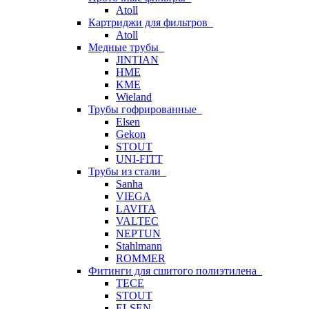
Atoll
Картриджи для фильтров
Atoll
Медные трубы
JINTIAN
HME
KME
Wieland
Трубы гофрированные
Elsen
Gekon
STOUT
UNI-FITT
Трубы из стали
Sanha
VIEGA
LAVITA
VALTEC
NEPTUN
Stahlmann
ROMMER
Фитинги для сшитого полиэтилена
TECE
STOUT
ELSEN