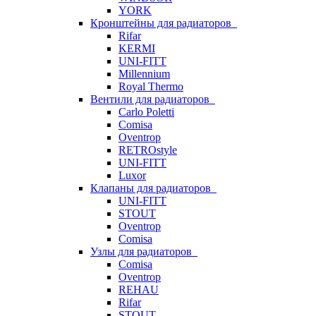
YORK
Кронштейны для радиаторов
Rifar
KERMI
UNI-FITT
Millennium
Royal Thermo
Вентили для радиаторов
Carlo Poletti
Comisa
Oventrop
RETROstyle
UNI-FITT
Luxor
Клапаны для радиаторов
UNI-FITT
STOUT
Oventrop
Comisa
Узлы для радиаторов
Comisa
Oventrop
REHAU
Rifar
STOUT