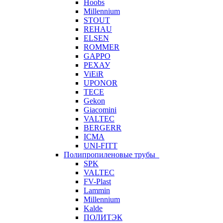
Hoobs
Millennium
STOUT
REHAU
ELSEN
ROMMER
GAPPO
РЕХАУ
ViEiR
UPONOR
TECE
Gekon
Giacomini
VALTEC
BERGERR
ICMA
UNI-FITT
Полипропиленовые трубы
SPK
VALTEC
FV-Plast
Lammin
Millennium
Kalde
ПОЛИТЭК