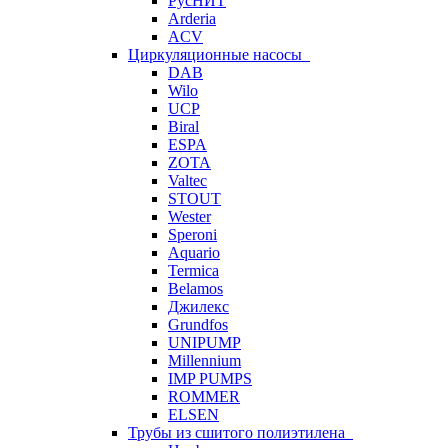
РусНИТ
Arderia
ACV
Циркуляционные насосы
DAB
Wilo
UCP
Biral
ESPA
ZOTA
Valtec
STOUT
Wester
Speroni
Aquario
Termica
Belamos
Джилекс
Grundfos
UNIPUMP
Millennium
IMP PUMPS
ROMMER
ELSEN
Трубы из сшитого полиэтилена