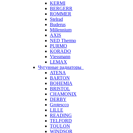
KERMI
BERGERR
ROMMER
Stelrad
Buderus
Millennium
AXIS
NED Thermo
PURMO
KORADO
Viessmann
LEMAX
Чугунные радиаторы
ATENA
BARTON
BOHEMIA
BRISTOL
CHAMONIX
DERBY
Grotescco
LILLE
READING
TELFORD
TOULON
WINDSOR