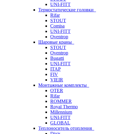
UNI-FITT
Термостатические головки
Rifar
STOUT
Comisa
UNI-FITT
Oventrop
Шаровые краны
STOUT
Oventrop
Bugatti
UNI-FITT
ITAP
FIV
VIEIR
Монтажные комплекты
OTER
Rifar
ROMMER
Royal Thermo
Millennium
UNI-FITT
GLOBAL
Теплоноситель отопления
Dixis