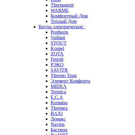
Thermagent
WARME
Комфортный Дом
Теплый Дом
Котлы электрические
Protherm
Vaillant
STOUT
Kospel
ZOTA
Ferroli
РЭКО
SAVITR
Thermo Trust
Элемент Комфорта
MIDEA
Termica
E.C.A
Kentatsu
Thermex
BAXI
Лемакс
Navien
Бастион