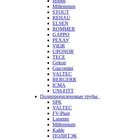
Hoobs
Millennium
STOUT
REHAU
ELSEN
ROMMER
GAPPO
РЕХАУ
ViEiR
UPONOR
TECE
Gekon
Giacomini
VALTEC
BERGERR
ICMA
UNI-FITT
Полипропиленовые трубы
SPK
VALTEC
FV-Plast
Lammin
Millennium
Kalde
ПОЛИТЭК