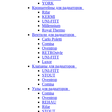
YORK
Кронштейны для радиаторов
Rifar
KERMI
UNI-FITT
Millennium
Royal Thermo
Вентили для радиаторов
Carlo Poletti
Comisa
Oventrop
RETROstyle
UNI-FITT
Luxor
Клапаны для радиаторов
UNI-FITT
STOUT
Oventrop
Comisa
Узлы для радиаторов
Comisa
Oventrop
REHAU
Rifar
STOUT