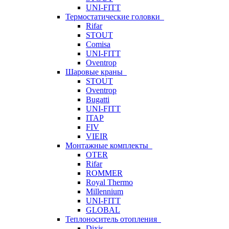
UNI-FITT
Термостатические головки
Rifar
STOUT
Comisa
UNI-FITT
Oventrop
Шаровые краны
STOUT
Oventrop
Bugatti
UNI-FITT
ITAP
FIV
VIEIR
Монтажные комплекты
OTER
Rifar
ROMMER
Royal Thermo
Millennium
UNI-FITT
GLOBAL
Теплоноситель отопления
Dixis