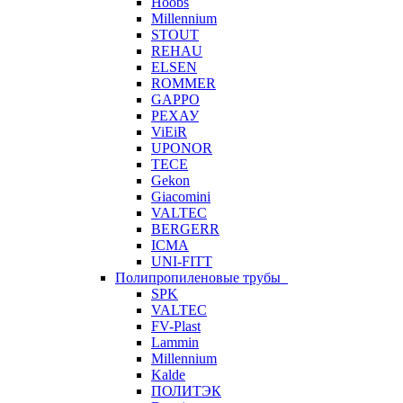
Hoobs
Millennium
STOUT
REHAU
ELSEN
ROMMER
GAPPO
РЕХАУ
ViEiR
UPONOR
TECE
Gekon
Giacomini
VALTEC
BERGERR
ICMA
UNI-FITT
Полипропиленовые трубы
SPK
VALTEC
FV-Plast
Lammin
Millennium
Kalde
ПОЛИТЭК