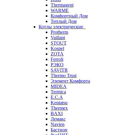
Thermagent
WARME
Комфортный Дом
Теплый Дом
Котлы электрические
Protherm
Vaillant
STOUT
Kospel
ZOTA
Ferroli
РЭКО
SAVITR
Thermo Trust
Элемент Комфорта
MIDEA
Termica
E.C.A
Kentatsu
Thermex
BAXI
Лемакс
Navien
Бастион