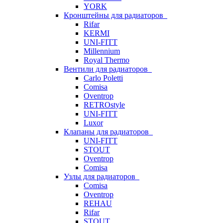
YORK
Кронштейны для радиаторов
Rifar
KERMI
UNI-FITT
Millennium
Royal Thermo
Вентили для радиаторов
Carlo Poletti
Comisa
Oventrop
RETROstyle
UNI-FITT
Luxor
Клапаны для радиаторов
UNI-FITT
STOUT
Oventrop
Comisa
Узлы для радиаторов
Comisa
Oventrop
REHAU
Rifar
STOUT