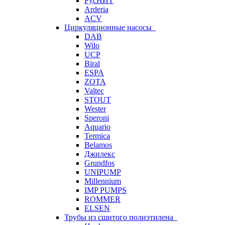
РусНИТ
Arderia
ACV
Циркуляционные насосы
DAB
Wilo
UCP
Biral
ESPA
ZOTA
Valtec
STOUT
Wester
Speroni
Aquario
Termica
Belamos
Джилекс
Grundfos
UNIPUMP
Millennium
IMP PUMPS
ROMMER
ELSEN
Трубы из сшитого полиэтилена