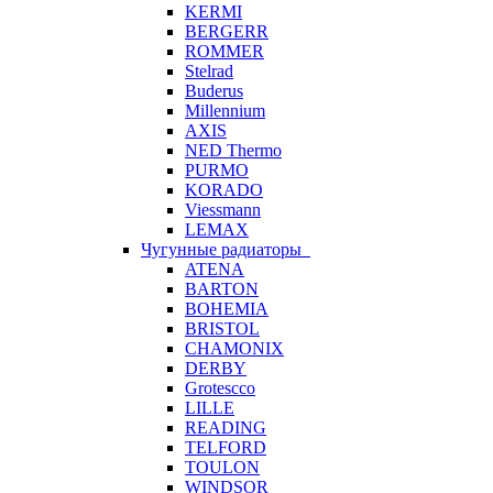
KERMI
BERGERR
ROMMER
Stelrad
Buderus
Millennium
AXIS
NED Thermo
PURMO
KORADO
Viessmann
LEMAX
Чугунные радиаторы
ATENA
BARTON
BOHEMIA
BRISTOL
CHAMONIX
DERBY
Grotescco
LILLE
READING
TELFORD
TOULON
WINDSOR