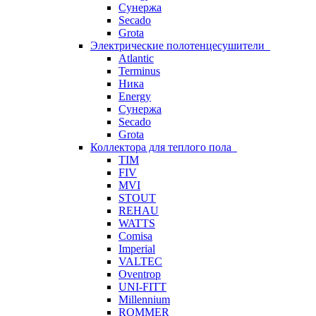
Сунержа
Secado
Grota
Электрические полотенцесушители
Atlantic
Terminus
Ника
Energy
Сунержа
Secado
Grota
Коллектора для теплого пола
TIM
FIV
MVI
STOUT
REHAU
WATTS
Comisa
Imperial
VALTEC
Oventrop
UNI-FITT
Millennium
ROMMER