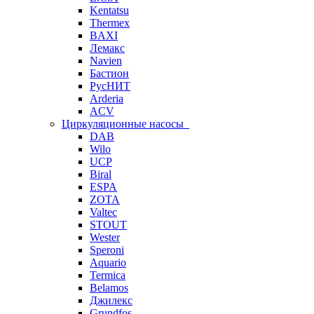
Kentatsu
Thermex
BAXI
Лемакс
Navien
Бастион
РусНИТ
Arderia
ACV
Циркуляционные насосы
DAB
Wilo
UCP
Biral
ESPA
ZOTA
Valtec
STOUT
Wester
Speroni
Aquario
Termica
Belamos
Джилекс
Grundfos