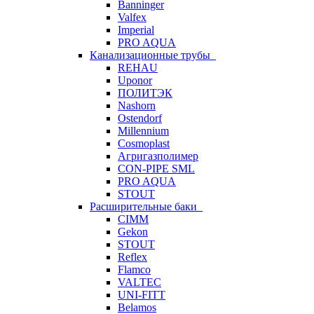
Banninger
Valfex
Imperial
PRO AQUA
Канализационные трубы
REHAU
Uponor
ПОЛИТЭК
Nashorn
Ostendorf
Millennium
Cosmoplast
Агригазполимер
CON-PIPE SML
PRO AQUA
STOUT
Расширительные баки
CIMM
Gekon
STOUT
Reflex
Flamco
VALTEC
UNI-FITT
Belamos