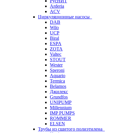
РусНИТ
Arderia
ACV
Циркуляционные насосы
DAB
Wilo
UCP
Biral
ESPA
ZOTA
Valtec
STOUT
Wester
Speroni
Aquario
Termica
Belamos
Джилекс
Grundfos
UNIPUMP
Millennium
IMP PUMPS
ROMMER
ELSEN
Трубы из сшитого полиэтилена