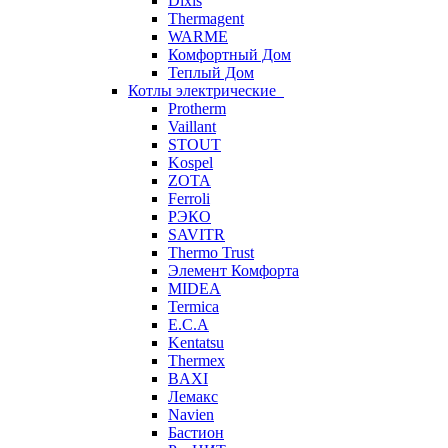
Dixis
Thermagent
WARME
Комфортный Дом
Теплый Дом
Котлы электрические
Protherm
Vaillant
STOUT
Kospel
ZOTA
Ferroli
РЭКО
SAVITR
Thermo Trust
Элемент Комфорта
MIDEA
Termica
E.C.A
Kentatsu
Thermex
BAXI
Лемакс
Navien
Бастион