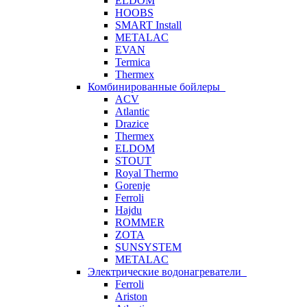
ELDOM
HOOBS
SMART Install
METALAC
EVAN
Termica
Thermex
Комбинированные бойлеры
ACV
Atlantic
Drazice
Thermex
ELDOM
STOUT
Royal Thermo
Gorenje
Ferroli
Hajdu
ROMMER
ZOTA
SUNSYSTEM
METALAC
Электрические водонагреватели
Ferroli
Ariston