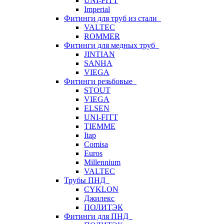
UNI-FITT
Imperial
Фитинги для труб из стали
VALTEC
ROMMER
Фитинги для медных труб
JINTIAN
SANHA
VIEGA
Фитинги резьбовые
STOUT
VIEGA
ELSEN
UNI-FITT
TIEMME
Itap
Comisa
Euros
Millennium
VALTEC
Трубы ПНД
CYKLON
Джилекс
ПОЛИТЭК
Фитинги для ПНД