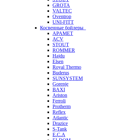
GROTA
VALTEC
Oventrop
UNI-FITT
Косвенные бойлеры
APAMET
ACV
STOUT
ROMMER
Hajdu
Elsen
Royal Thermo
Buderus
SUNSYSTEM
Gorenje
BAXI
Ariston
Ferroli
Protherm
Reflex
Atlantic
Drazice
S-Tank
E.C.A