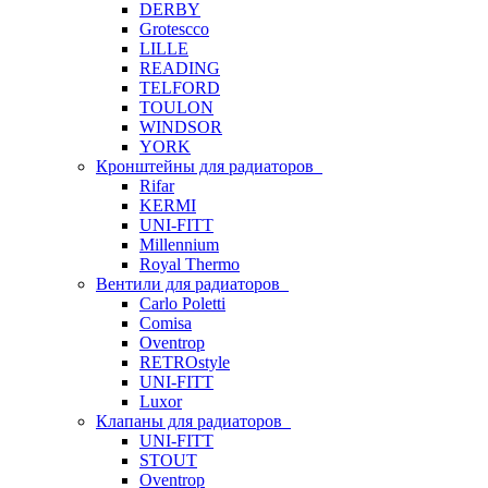
DERBY
Grotescco
LILLE
READING
TELFORD
TOULON
WINDSOR
YORK
Кронштейны для радиаторов
Rifar
KERMI
UNI-FITT
Millennium
Royal Thermo
Вентили для радиаторов
Carlo Poletti
Comisa
Oventrop
RETROstyle
UNI-FITT
Luxor
Клапаны для радиаторов
UNI-FITT
STOUT
Oventrop