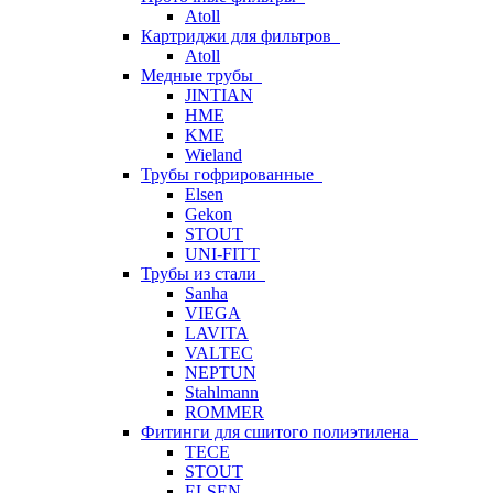
Atoll
Картриджи для фильтров
Atoll
Медные трубы
JINTIAN
HME
KME
Wieland
Трубы гофрированные
Elsen
Gekon
STOUT
UNI-FITT
Трубы из стали
Sanha
VIEGA
LAVITA
VALTEC
NEPTUN
Stahlmann
ROMMER
Фитинги для сшитого полиэтилена
TECE
STOUT
ELSEN