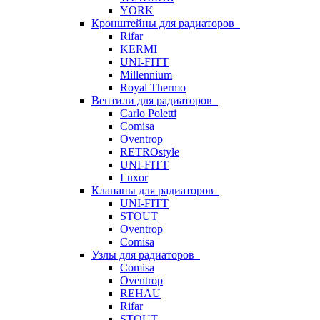
YORK
Кронштейны для радиаторов
Rifar
KERMI
UNI-FITT
Millennium
Royal Thermo
Вентили для радиаторов
Carlo Poletti
Comisa
Oventrop
RETROstyle
UNI-FITT
Luxor
Клапаны для радиаторов
UNI-FITT
STOUT
Oventrop
Comisa
Узлы для радиаторов
Comisa
Oventrop
REHAU
Rifar
STOUT