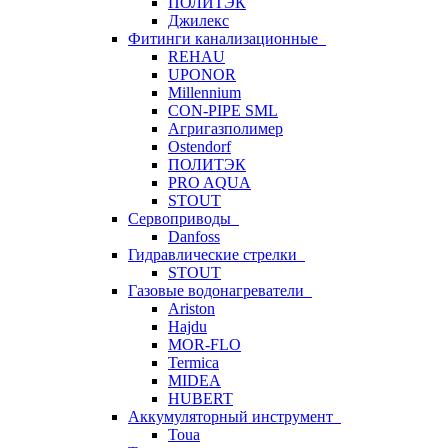
ПОЛИТЭК
Джилекс
Фитинги канализационные
REHAU
UPONOR
Millennium
CON-PIPE SML
Агригазполимер
Ostendorf
ПОЛИТЭК
PRO AQUA
STOUT
Сервоприводы
Danfoss
Гидравлические стрелки
STOUT
Газовые водонагреватели
Ariston
Hajdu
MOR-FLO
Termica
MIDEA
HUBERT
Аккумуляторный инструмент
Toua