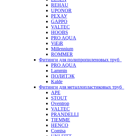
REHAU
UPONOR
РЕХАУ
GAPPO
VALTEC
HOOBS
PRO AQUA
ViEiR
Millennium
ROMMER
Фитинги для полипропиленовых труб
PRO AQUA
Lammin
ПОЛИТЭК
Kalde
Фитинги для металлопластиковых труб
APE
STOUT
Oventrop
VALTEC
PRANDELLI
TIEMME
HENCO
Comisa