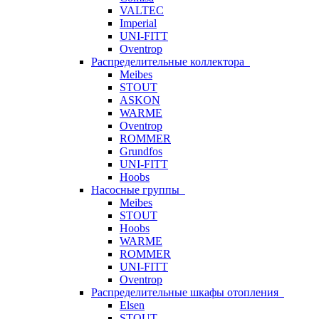
VALTEC
Imperial
UNI-FITT
Oventrop
Распределительные коллектора
Meibes
STOUT
ASKON
WARME
Oventrop
ROMMER
Grundfos
UNI-FITT
Hoobs
Насосные группы
Meibes
STOUT
Hoobs
WARME
ROMMER
UNI-FITT
Oventrop
Распределительные шкафы отопления
Elsen
STOUT