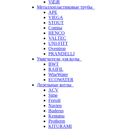
ViEiR
Металлопластиковые трубы
APE
VIEGA
STOUT
Comisa
HENCO
VALTEC
UNI-FITT
Oventrop
PRANDELLI
Умягчители для воды
BWT
RAIFIL
WiseWater
ECOWATER
Дизельные котлы
ACV
Sime
Ferroli
Navien
Buderus
Kentatsu
Protherm
KITURAMI