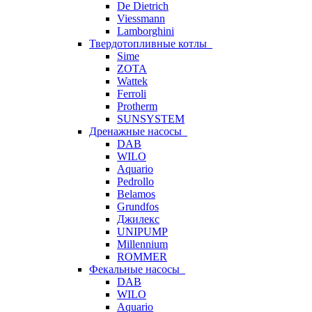
De Dietrich
Viessmann
Lamborghini
Твердотопливные котлы
Sime
ZOTA
Wattek
Ferroli
Protherm
SUNSYSTEM
Дренажные насосы
DAB
WILO
Aquario
Pedrollo
Belamos
Grundfos
Джилекс
UNIPUMP
Millennium
ROMMER
Фекальные насосы
DAB
WILO
Aquario