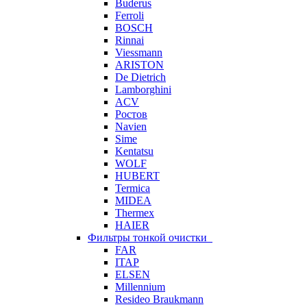
Buderus
Ferroli
BOSCH
Rinnai
Viessmann
ARISTON
De Dietrich
Lamborghini
ACV
Ростов
Navien
Sime
Kentatsu
WOLF
HUBERT
Termica
MIDEA
Thermex
HAIER
Фильтры тонкой очистки
FAR
ITAP
ELSEN
Millennium
Resideo Braukmann