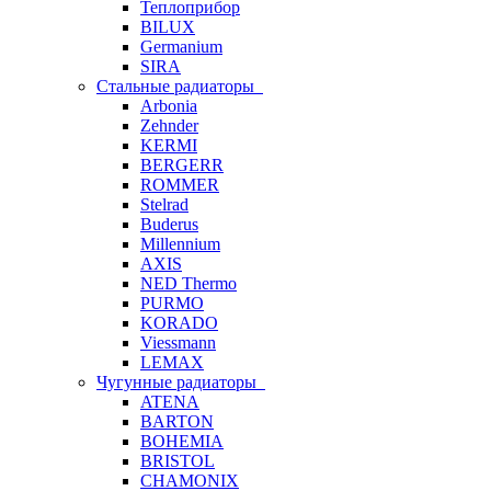
Теплоприбор
BILUX
Germanium
SIRA
Стальные радиаторы
Arbonia
Zehnder
KERMI
BERGERR
ROMMER
Stelrad
Buderus
Millennium
AXIS
NED Thermo
PURMO
KORADO
Viessmann
LEMAX
Чугунные радиаторы
ATENA
BARTON
BOHEMIA
BRISTOL
CHAMONIX