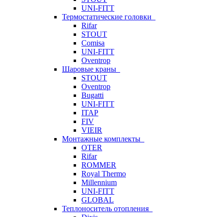
UNI-FITT
Термостатические головки
Rifar
STOUT
Comisa
UNI-FITT
Oventrop
Шаровые краны
STOUT
Oventrop
Bugatti
UNI-FITT
ITAP
FIV
VIEIR
Монтажные комплекты
OTER
Rifar
ROMMER
Royal Thermo
Millennium
UNI-FITT
GLOBAL
Теплоноситель отопления