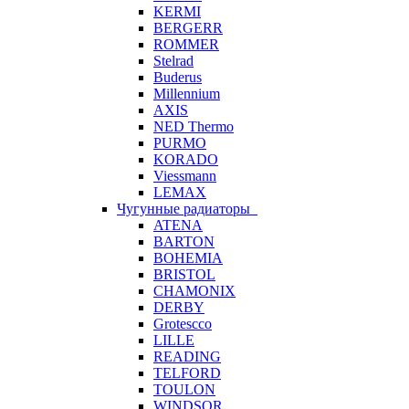
KERMI
BERGERR
ROMMER
Stelrad
Buderus
Millennium
AXIS
NED Thermo
PURMO
KORADO
Viessmann
LEMAX
Чугунные радиаторы
ATENA
BARTON
BOHEMIA
BRISTOL
CHAMONIX
DERBY
Grotescco
LILLE
READING
TELFORD
TOULON
WINDSOR