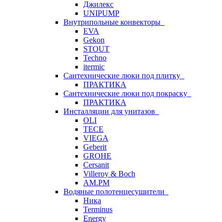
Джилекс
UNIPUMP
Внутрипольные конвекторы
EVA
Gekon
STOUT
Techno
itermic
Сантехнические люки под плитку
ПРАКТИКА
Сантехнические люки под покраску
ПРАКТИКА
Инсталляции для унитазов
OLI
TECE
VIEGA
Geberit
GROHE
Cersanit
Villeroy & Boch
AM.PM
Водяные полотенцесушители
Ника
Terminus
Energy