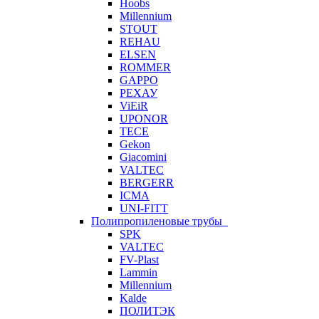
Hoobs
Millennium
STOUT
REHAU
ELSEN
ROMMER
GAPPO
РЕХАУ
ViEiR
UPONOR
TECE
Gekon
Giacomini
VALTEC
BERGERR
ICMA
UNI-FITT
Полипропиленовые трубы
SPK
VALTEC
FV-Plast
Lammin
Millennium
Kalde
ПОЛИТЭК