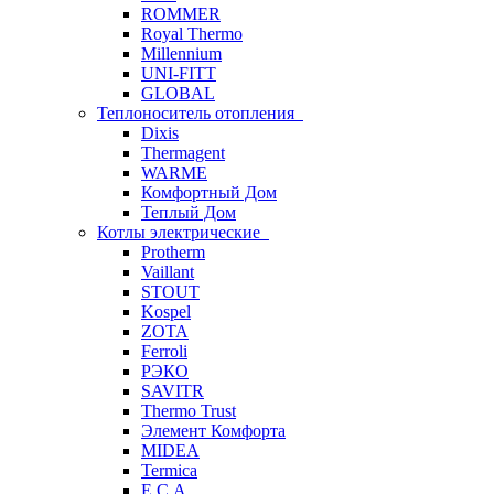
ROMMER
Royal Thermo
Millennium
UNI-FITT
GLOBAL
Теплоноситель отопления
Dixis
Thermagent
WARME
Комфортный Дом
Теплый Дом
Котлы электрические
Protherm
Vaillant
STOUT
Kospel
ZOTA
Ferroli
РЭКО
SAVITR
Thermo Trust
Элемент Комфорта
MIDEA
Termica
E.C.A