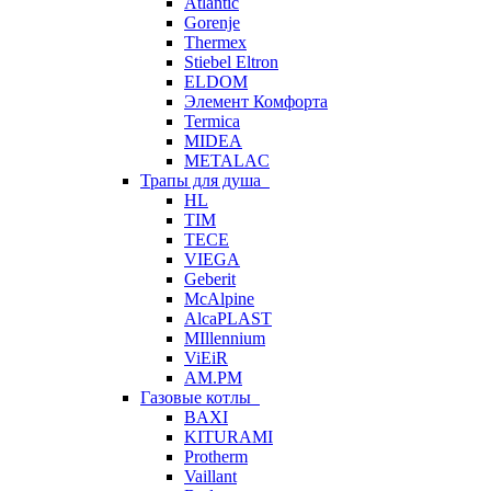
Atlantic
Gorenje
Thermex
Stiebel Eltron
ELDOM
Элемент Комфорта
Termica
MIDEA
METALAC
Трапы для душа
HL
TIM
TECE
VIEGA
Geberit
McAlpine
AlcaPLAST
MIllennium
ViEiR
AM.PM
Газовые котлы
BAXI
KITURAMI
Protherm
Vaillant