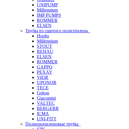
UNIPUMP
Millennium
IMP PUMPS
ROMMER
ELSEN
Трубы из сшитого полиэтилена
Hoobs
Millennium
STOUT
REHAU
ELSEN
ROMMER
GAPPO
РЕХАУ
ViEiR
UPONOR
TECE
Gekon
Giacomini
VALTEC
BERGERR
ICMA
UNI-FITT
Полипропиленовые трубы