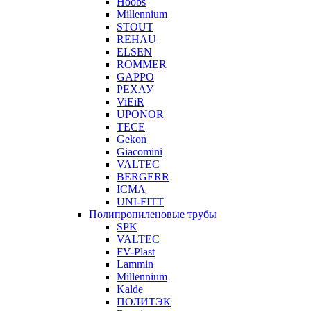
Hoobs
Millennium
STOUT
REHAU
ELSEN
ROMMER
GAPPO
РЕХАУ
ViEiR
UPONOR
TECE
Gekon
Giacomini
VALTEC
BERGERR
ICMA
UNI-FITT
Полипропиленовые трубы
SPK
VALTEC
FV-Plast
Lammin
Millennium
Kalde
ПОЛИТЭК