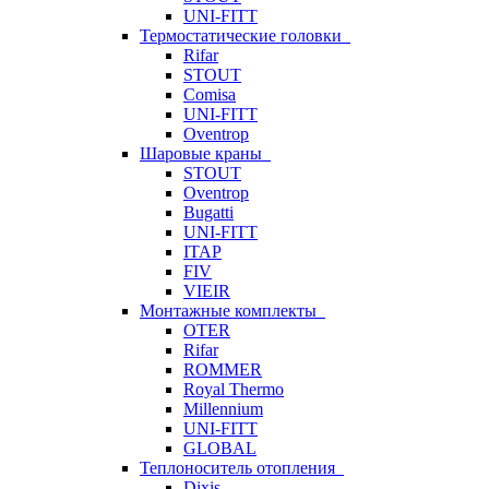
UNI-FITT
Термостатические головки
Rifar
STOUT
Comisa
UNI-FITT
Oventrop
Шаровые краны
STOUT
Oventrop
Bugatti
UNI-FITT
ITAP
FIV
VIEIR
Монтажные комплекты
OTER
Rifar
ROMMER
Royal Thermo
Millennium
UNI-FITT
GLOBAL
Теплоноситель отопления
Dixis