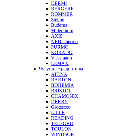
KERMI
BERGERR
ROMMER
Stelrad
Buderus
Millennium
AXIS
NED Thermo
PURMO
KORADO
Viessmann
LEMAX
Чугунные радиаторы
ATENA
BARTON
BOHEMIA
BRISTOL
CHAMONIX
DERBY
Grotescco
LILLE
READING
TELFORD
TOULON
WINDSOR