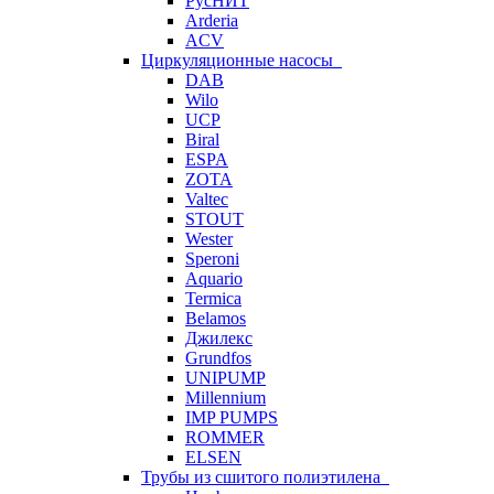
РусНИТ
Arderia
ACV
Циркуляционные насосы
DAB
Wilo
UCP
Biral
ESPA
ZOTA
Valtec
STOUT
Wester
Speroni
Aquario
Termica
Belamos
Джилекс
Grundfos
UNIPUMP
Millennium
IMP PUMPS
ROMMER
ELSEN
Трубы из сшитого полиэтилена