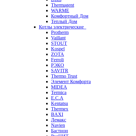
Thermagent
WARME
Комфортный Дом
Теплый Дом
Котлы электрические
Protherm
Vaillant
STOUT
Kospel
ZOTA
Ferroli
РЭКО
SAVITR
Thermo Trust
Элемент Комфорта
MIDEA
Termica
E.C.A
Kentatsu
Thermex
BAXI
Лемакс
Navien
Бастион