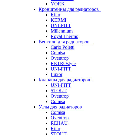
YORK
Кронштейны для радиаторов
Rifar
KERMI
UNI-FITT
Millennium
Royal Thermo
Вентили для радиаторов
Carlo Poletti
Comisa
Oventrop
RETROstyle
UNI-FITT
Luxor
Клапаны для радиаторов
UNI-FITT
STOUT
Oventrop
Comisa
Узлы для радиаторов
Comisa
Oventrop
REHAU
Rifar
STOUT