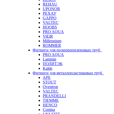
REHAU
UPONOR
РЕХАУ
GAPPO
VALTEC
HOOBS
PRO AQUA
ViEiR
Millennium
ROMMER
Фитинги для полипропиленовых труб
PRO AQUA
Lammin
ПОЛИТЭК
Kalde
Фитинги для металлопластиковых труб
APE
STOUT
Oventrop
VALTEC
PRANDELLI
TIEMME
HENCO
Comisa