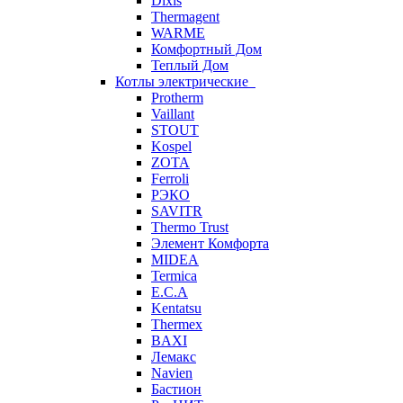
Dixis
Thermagent
WARME
Комфортный Дом
Теплый Дом
Котлы электрические
Protherm
Vaillant
STOUT
Kospel
ZOTA
Ferroli
РЭКО
SAVITR
Thermo Trust
Элемент Комфорта
MIDEA
Termica
E.C.A
Kentatsu
Thermex
BAXI
Лемакс
Navien
Бастион