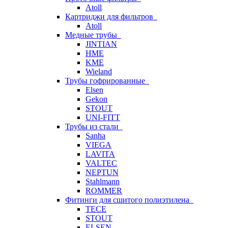
Atoll
Картриджи для фильтров
Atoll
Медные трубы
JINTIAN
HME
KME
Wieland
Трубы гофрированные
Elsen
Gekon
STOUT
UNI-FITT
Трубы из стали
Sanha
VIEGA
LAVITA
VALTEC
NEPTUN
Stahlmann
ROMMER
Фитинги для сшитого полиэтилена
TECE
STOUT
ELSEN