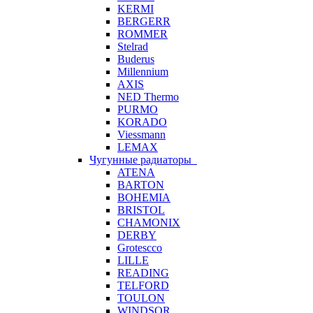
KERMI
BERGERR
ROMMER
Stelrad
Buderus
Millennium
AXIS
NED Thermo
PURMO
KORADO
Viessmann
LEMAX
Чугунные радиаторы
ATENA
BARTON
BOHEMIA
BRISTOL
CHAMONIX
DERBY
Grotescco
LILLE
READING
TELFORD
TOULON
WINDSOR