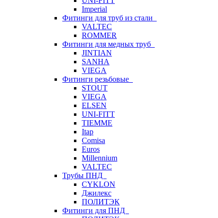
UNI-FITT
Imperial
Фитинги для труб из стали
VALTEC
ROMMER
Фитинги для медных труб
JINTIAN
SANHA
VIEGA
Фитинги резьбовые
STOUT
VIEGA
ELSEN
UNI-FITT
TIEMME
Itap
Comisa
Euros
Millennium
VALTEC
Трубы ПНД
CYKLON
Джилекс
ПОЛИТЭК
Фитинги для ПНД