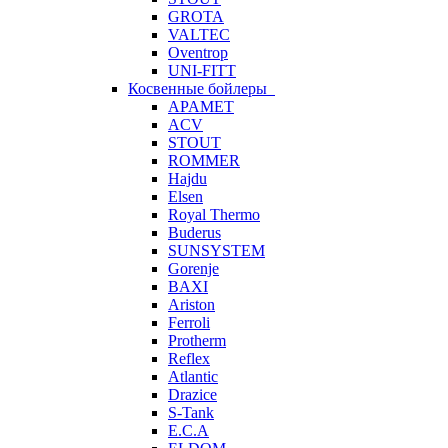
GROTA
VALTEC
Oventrop
UNI-FITT
Косвенные бойлеры
APAMET
ACV
STOUT
ROMMER
Hajdu
Elsen
Royal Thermo
Buderus
SUNSYSTEM
Gorenje
BAXI
Ariston
Ferroli
Protherm
Reflex
Atlantic
Drazice
S-Tank
E.C.A