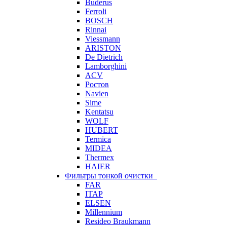
Buderus
Ferroli
BOSCH
Rinnai
Viessmann
ARISTON
De Dietrich
Lamborghini
ACV
Ростов
Navien
Sime
Kentatsu
WOLF
HUBERT
Termica
MIDEA
Thermex
HAIER
Фильтры тонкой очистки
FAR
ITAP
ELSEN
Millennium
Resideo Braukmann