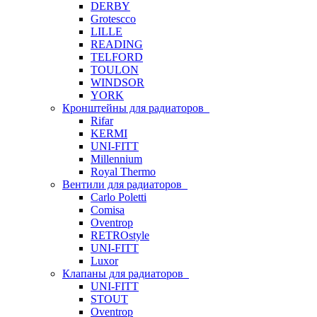
DERBY
Grotescco
LILLE
READING
TELFORD
TOULON
WINDSOR
YORK
Кронштейны для радиаторов
Rifar
KERMI
UNI-FITT
Millennium
Royal Thermo
Вентили для радиаторов
Carlo Poletti
Comisa
Oventrop
RETROstyle
UNI-FITT
Luxor
Клапаны для радиаторов
UNI-FITT
STOUT
Oventrop