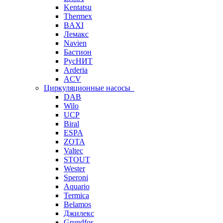
Kentatsu
Thermex
BAXI
Лемакс
Navien
Бастион
РусНИТ
Arderia
ACV
Циркуляционные насосы
DAB
Wilo
UCP
Biral
ESPA
ZOTA
Valtec
STOUT
Wester
Speroni
Aquario
Termica
Belamos
Джилекс
Grundfos