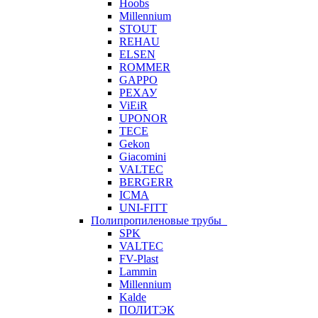
Hoobs
Millennium
STOUT
REHAU
ELSEN
ROMMER
GAPPO
РЕХАУ
ViEiR
UPONOR
TECE
Gekon
Giacomini
VALTEC
BERGERR
ICMA
UNI-FITT
Полипропиленовые трубы
SPK
VALTEC
FV-Plast
Lammin
Millennium
Kalde
ПОЛИТЭК