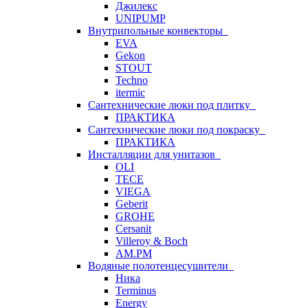
Джилекс
UNIPUMP
Внутрипольные конвекторы
EVA
Gekon
STOUT
Techno
itermic
Сантехнические люки под плитку
ПРАКТИКА
Сантехнические люки под покраску
ПРАКТИКА
Инсталляции для унитазов
OLI
TECE
VIEGA
Geberit
GROHE
Cersanit
Villeroy & Boch
AM.PM
Водяные полотенцесушители
Ника
Terminus
Energy