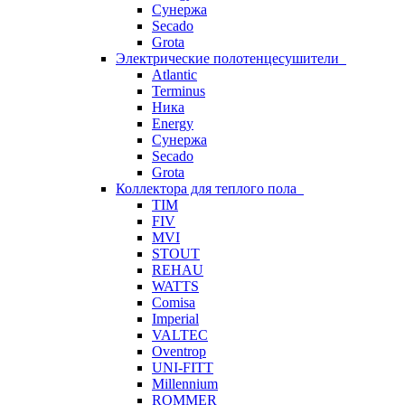
Сунержа
Secado
Grota
Электрические полотенцесушители
Atlantic
Terminus
Ника
Energy
Сунержа
Secado
Grota
Коллектора для теплого пола
TIM
FIV
MVI
STOUT
REHAU
WATTS
Comisa
Imperial
VALTEC
Oventrop
UNI-FITT
Millennium
ROMMER