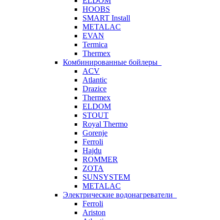
ELDOM
HOOBS
SMART Install
METALAC
EVAN
Termica
Thermex
Комбинированные бойлеры
ACV
Atlantic
Drazice
Thermex
ELDOM
STOUT
Royal Thermo
Gorenje
Ferroli
Hajdu
ROMMER
ZOTA
SUNSYSTEM
METALAC
Электрические водонагреватели
Ferroli
Ariston