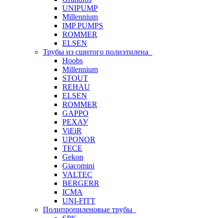
UNIPUMP
Millennium
IMP PUMPS
ROMMER
ELSEN
Трубы из сшитого полиэтилена
Hoobs
Millennium
STOUT
REHAU
ELSEN
ROMMER
GAPPO
РЕХАУ
ViEiR
UPONOR
TECE
Gekon
Giacomini
VALTEC
BERGERR
ICMA
UNI-FITT
Полипропиленовые трубы