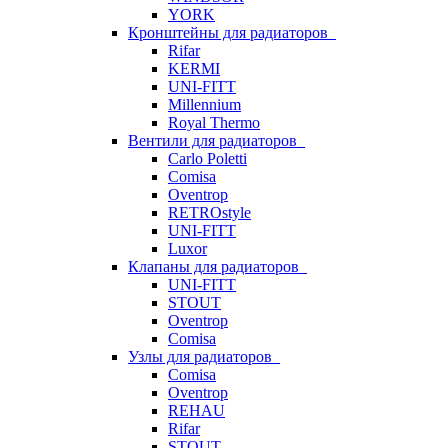
YORK
Кронштейны для радиаторов
Rifar
KERMI
UNI-FITT
Millennium
Royal Thermo
Вентили для радиаторов
Carlo Poletti
Comisa
Oventrop
RETROstyle
UNI-FITT
Luxor
Клапаны для радиаторов
UNI-FITT
STOUT
Oventrop
Comisa
Узлы для радиаторов
Comisa
Oventrop
REHAU
Rifar
STOUT