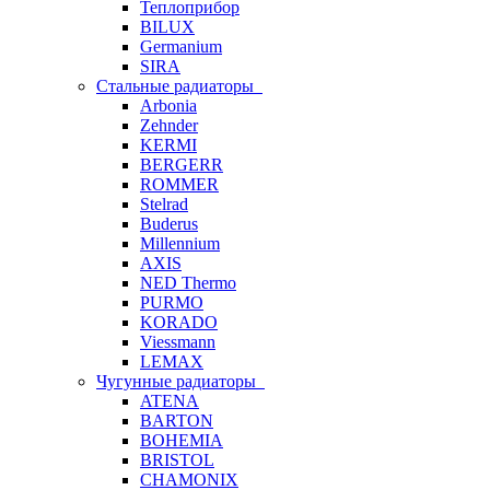
Теплоприбор
BILUX
Germanium
SIRA
Стальные радиаторы
Arbonia
Zehnder
KERMI
BERGERR
ROMMER
Stelrad
Buderus
Millennium
AXIS
NED Thermo
PURMO
KORADO
Viessmann
LEMAX
Чугунные радиаторы
ATENA
BARTON
BOHEMIA
BRISTOL
CHAMONIX