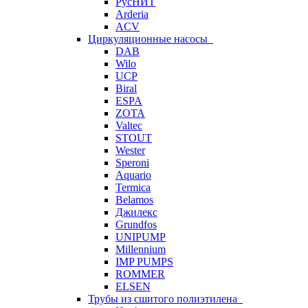
РусНИТ
Arderia
ACV
Циркуляционные насосы
DAB
Wilo
UCP
Biral
ESPA
ZOTA
Valtec
STOUT
Wester
Speroni
Aquario
Termica
Belamos
Джилекс
Grundfos
UNIPUMP
Millennium
IMP PUMPS
ROMMER
ELSEN
Трубы из сшитого полиэтилена