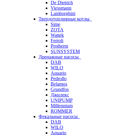
De Dietrich
Viessmann
Lamborghini
Твердотопливные котлы
Sime
ZOTA
Wattek
Ferroli
Protherm
SUNSYSTEM
Дренажные насосы
DAB
WILO
Aquario
Pedrollo
Belamos
Grundfos
Джилекс
UNIPUMP
Millennium
ROMMER
Фекальные насосы
DAB
WILO
Aquario