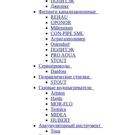
ПОЛИТЭК
Джилекс
Фитинги канализационные
REHAU
UPONOR
Millennium
CON-PIPE SML
Агригазполимер
Ostendorf
ПОЛИТЭК
PRO AQUA
STOUT
Сервоприводы
Danfoss
Гидравлические стрелки
STOUT
Газовые водонагреватели
Ariston
Hajdu
MOR-FLO
Termica
MIDEA
HUBERT
Аккумуляторный инструмент
Toua