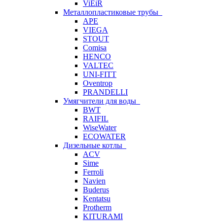
ViEiR
Металлопластиковые трубы
APE
VIEGA
STOUT
Comisa
HENCO
VALTEC
UNI-FITT
Oventrop
PRANDELLI
Умягчители для воды
BWT
RAIFIL
WiseWater
ECOWATER
Дизельные котлы
ACV
Sime
Ferroli
Navien
Buderus
Kentatsu
Protherm
KITURAMI