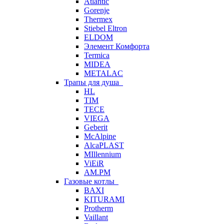
Atlantic
Gorenje
Thermex
Stiebel Eltron
ELDOM
Элемент Комфорта
Termica
MIDEA
METALAC
Трапы для душа
HL
TIM
TECE
VIEGA
Geberit
McAlpine
AlcaPLAST
MIllennium
ViEiR
AM.PM
Газовые котлы
BAXI
KITURAMI
Protherm
Vaillant