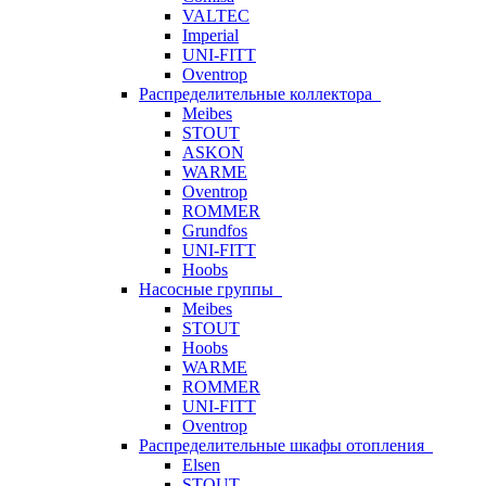
VALTEC
Imperial
UNI-FITT
Oventrop
Распределительные коллектора
Meibes
STOUT
ASKON
WARME
Oventrop
ROMMER
Grundfos
UNI-FITT
Hoobs
Насосные группы
Meibes
STOUT
Hoobs
WARME
ROMMER
UNI-FITT
Oventrop
Распределительные шкафы отопления
Elsen
STOUT