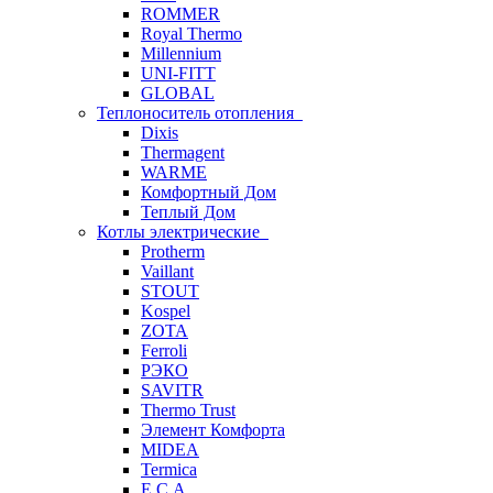
ROMMER
Royal Thermo
Millennium
UNI-FITT
GLOBAL
Теплоноситель отопления
Dixis
Thermagent
WARME
Комфортный Дом
Теплый Дом
Котлы электрические
Protherm
Vaillant
STOUT
Kospel
ZOTA
Ferroli
РЭКО
SAVITR
Thermo Trust
Элемент Комфорта
MIDEA
Termica
E.C.A