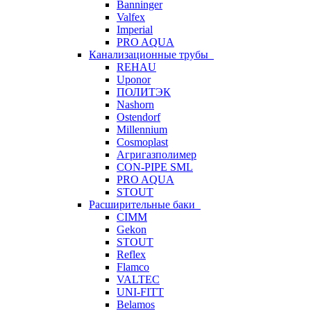
Banninger
Valfex
Imperial
PRO AQUA
Канализационные трубы
REHAU
Uponor
ПОЛИТЭК
Nashorn
Ostendorf
Millennium
Cosmoplast
Агригазполимер
CON-PIPE SML
PRO AQUA
STOUT
Расширительные баки
CIMM
Gekon
STOUT
Reflex
Flamco
VALTEC
UNI-FITT
Belamos