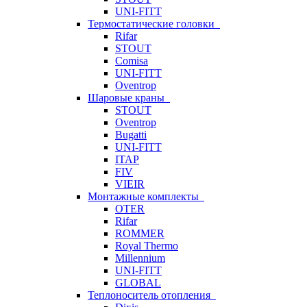
UNI-FITT
Термостатические головки
Rifar
STOUT
Comisa
UNI-FITT
Oventrop
Шаровые краны
STOUT
Oventrop
Bugatti
UNI-FITT
ITAP
FIV
VIEIR
Монтажные комплекты
OTER
Rifar
ROMMER
Royal Thermo
Millennium
UNI-FITT
GLOBAL
Теплоноситель отопления