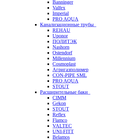
Banninger
Valfex
Imperial
PRO AQUA
Канализационные трубы
REHAU
Uponor
ПОЛИТЭК
Nashorn
Ostendorf
Millennium
Cosmoplast
Агригазполимер
CON-PIPE SML
PRO AQUA
STOUT
Расширительные баки
CIMM
Gekon
STOUT
Reflex
Flamco
VALTEC
UNI-FITT
Belamos