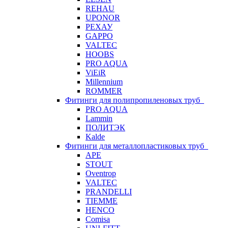
REHAU
UPONOR
РЕХАУ
GAPPO
VALTEC
HOOBS
PRO AQUA
ViEiR
Millennium
ROMMER
Фитинги для полипропиленовых труб
PRO AQUA
Lammin
ПОЛИТЭК
Kalde
Фитинги для металлопластиковых труб
APE
STOUT
Oventrop
VALTEC
PRANDELLI
TIEMME
HENCO
Comisa