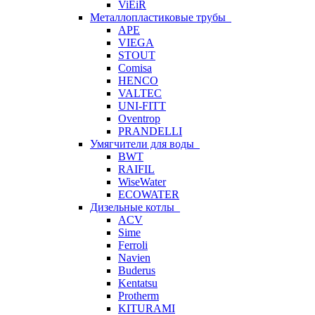
ViEiR
Металлопластиковые трубы
APE
VIEGA
STOUT
Comisa
HENCO
VALTEC
UNI-FITT
Oventrop
PRANDELLI
Умягчители для воды
BWT
RAIFIL
WiseWater
ECOWATER
Дизельные котлы
ACV
Sime
Ferroli
Navien
Buderus
Kentatsu
Protherm
KITURAMI