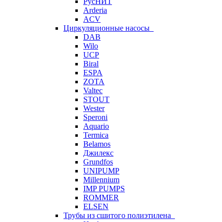
РусНИТ
Arderia
ACV
Циркуляционные насосы
DAB
Wilo
UCP
Biral
ESPA
ZOTA
Valtec
STOUT
Wester
Speroni
Aquario
Termica
Belamos
Джилекс
Grundfos
UNIPUMP
Millennium
IMP PUMPS
ROMMER
ELSEN
Трубы из сшитого полиэтилена