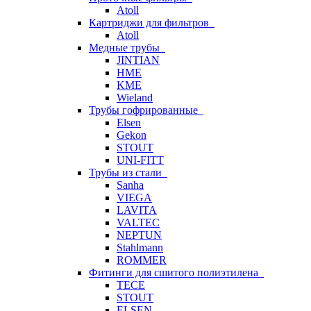
Atoll
Картриджи для фильтров
Atoll
Медные трубы
JINTIAN
HME
KME
Wieland
Трубы гофрированные
Elsen
Gekon
STOUT
UNI-FITT
Трубы из стали
Sanha
VIEGA
LAVITA
VALTEC
NEPTUN
Stahlmann
ROMMER
Фитинги для сшитого полиэтилена
TECE
STOUT
ELSEN