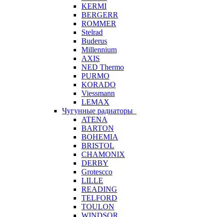
KERMI
BERGERR
ROMMER
Stelrad
Buderus
Millennium
AXIS
NED Thermo
PURMO
KORADO
Viessmann
LEMAX
Чугунные радиаторы
ATENA
BARTON
BOHEMIA
BRISTOL
CHAMONIX
DERBY
Grotescco
LILLE
READING
TELFORD
TOULON
WINDSOR