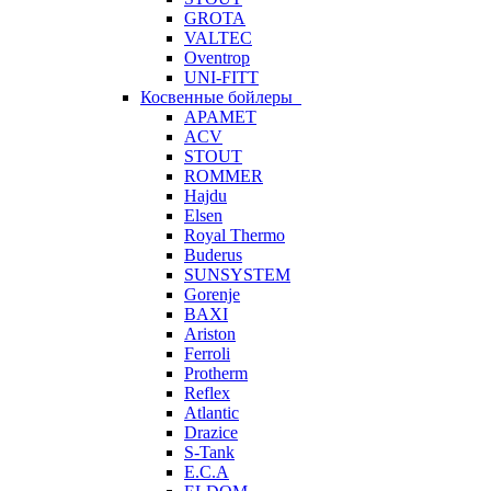
GROTA
VALTEC
Oventrop
UNI-FITT
Косвенные бойлеры
APAMET
ACV
STOUT
ROMMER
Hajdu
Elsen
Royal Thermo
Buderus
SUNSYSTEM
Gorenje
BAXI
Ariston
Ferroli
Protherm
Reflex
Atlantic
Drazice
S-Tank
E.C.A