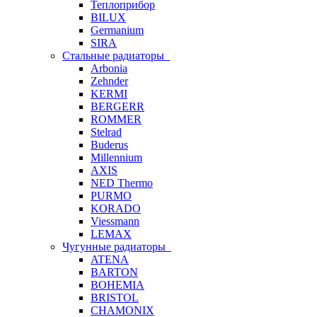
Теплоприбор
BILUX
Germanium
SIRA
Стальные радиаторы
Arbonia
Zehnder
KERMI
BERGERR
ROMMER
Stelrad
Buderus
Millennium
AXIS
NED Thermo
PURMO
KORADO
Viessmann
LEMAX
Чугунные радиаторы
ATENA
BARTON
BOHEMIA
BRISTOL
CHAMONIX