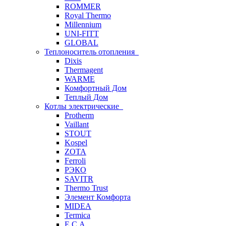
ROMMER
Royal Thermo
Millennium
UNI-FITT
GLOBAL
Теплоноситель отопления
Dixis
Thermagent
WARME
Комфортный Дом
Теплый Дом
Котлы электрические
Protherm
Vaillant
STOUT
Kospel
ZOTA
Ferroli
РЭКО
SAVITR
Thermo Trust
Элемент Комфорта
MIDEA
Termica
E.C.A