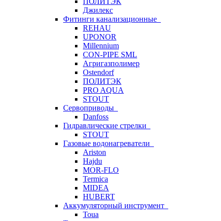
ПОЛИТЭК
Джилекс
Фитинги канализационные
REHAU
UPONOR
Millennium
CON-PIPE SML
Агригазполимер
Ostendorf
ПОЛИТЭК
PRO AQUA
STOUT
Сервоприводы
Danfoss
Гидравлические стрелки
STOUT
Газовые водонагреватели
Ariston
Hajdu
MOR-FLO
Termica
MIDEA
HUBERT
Аккумуляторный инструмент
Toua