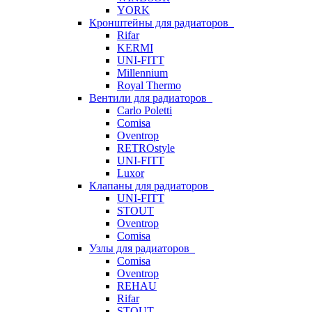
YORK
Кронштейны для радиаторов
Rifar
KERMI
UNI-FITT
Millennium
Royal Thermo
Вентили для радиаторов
Carlo Poletti
Comisa
Oventrop
RETROstyle
UNI-FITT
Luxor
Клапаны для радиаторов
UNI-FITT
STOUT
Oventrop
Comisa
Узлы для радиаторов
Comisa
Oventrop
REHAU
Rifar
STOUT