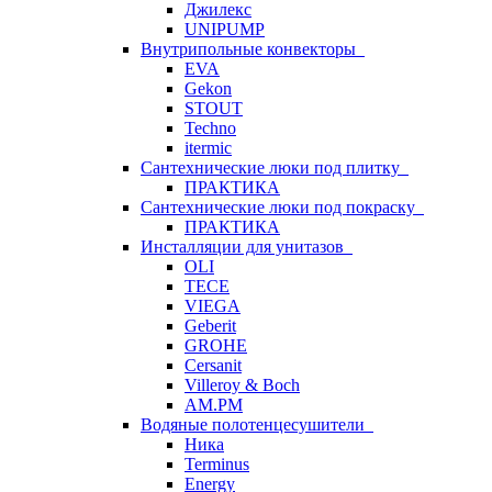
Джилекс
UNIPUMP
Внутрипольные конвекторы
EVA
Gekon
STOUT
Techno
itermic
Сантехнические люки под плитку
ПРАКТИКА
Сантехнические люки под покраску
ПРАКТИКА
Инсталляции для унитазов
OLI
TECE
VIEGA
Geberit
GROHE
Cersanit
Villeroy & Boch
AM.PM
Водяные полотенцесушители
Ника
Terminus
Energy