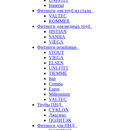
UNI-FITT
Imperial
Фитинги для труб из стали
VALTEC
ROMMER
Фитинги для медных труб
JINTIAN
SANHA
VIEGA
Фитинги резьбовые
STOUT
VIEGA
ELSEN
UNI-FITT
TIEMME
Itap
Comisa
Euros
Millennium
VALTEC
Трубы ПНД
CYKLON
Джилекс
ПОЛИТЭК
Фитинги для ПНД