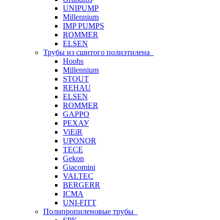
UNIPUMP
Millennium
IMP PUMPS
ROMMER
ELSEN
Трубы из сшитого полиэтилена
Hoobs
Millennium
STOUT
REHAU
ELSEN
ROMMER
GAPPO
РЕХАУ
ViEiR
UPONOR
TECE
Gekon
Giacomini
VALTEC
BERGERR
ICMA
UNI-FITT
Полипропиленовые трубы