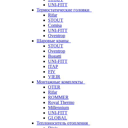
UNI-FITT
Термостатические головки
Rifar
STOUT
Comisa
UNI-FITT
Oventrop
Шаровые краны
STOUT
Oventrop
Bugatti
UNI-FITT
ITAP
FIV
VIEIR
Монтажные комплекты
OTER
Rifar
ROMMER
Royal Thermo
Millennium
UNI-FITT
GLOBAL
Теплоноситель отопления