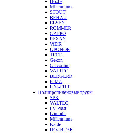
Hoobs
Millennium
STOUT
REHAU
ELSEN
ROMMER
GAPPO
РЕХАУ
ViEiR
UPONOR
TECE
Gekon
Giacomini
VALTEC
BERGERR
ICMA
UNI-FITT
Полипропиленовые трубы
SPK
VALTEC
FV-Plast
Lammin
Millennium
Kalde
ПОЛИТЭК