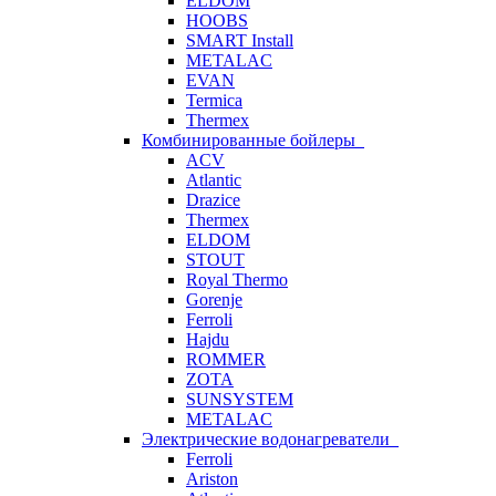
ELDOM
HOOBS
SMART Install
METALAC
EVAN
Termica
Thermex
Комбинированные бойлеры
ACV
Atlantic
Drazice
Thermex
ELDOM
STOUT
Royal Thermo
Gorenje
Ferroli
Hajdu
ROMMER
ZOTA
SUNSYSTEM
METALAC
Электрические водонагреватели
Ferroli
Ariston