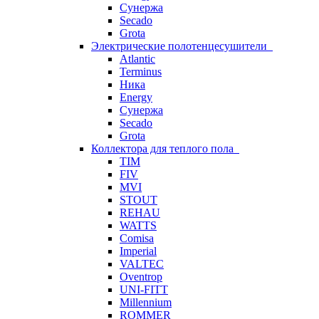
Сунержа
Secado
Grota
Электрические полотенцесушители
Atlantic
Terminus
Ника
Energy
Сунержа
Secado
Grota
Коллектора для теплого пола
TIM
FIV
MVI
STOUT
REHAU
WATTS
Comisa
Imperial
VALTEC
Oventrop
UNI-FITT
Millennium
ROMMER