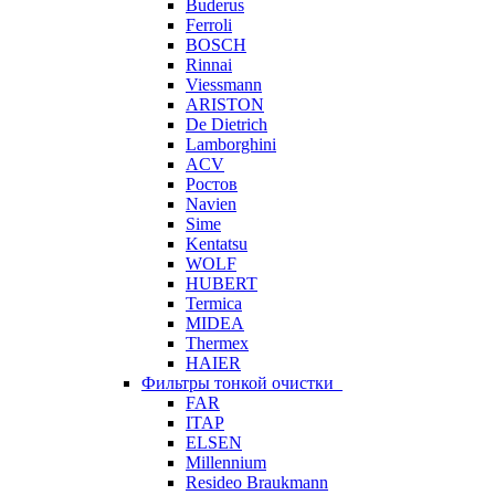
Buderus
Ferroli
BOSCH
Rinnai
Viessmann
ARISTON
De Dietrich
Lamborghini
ACV
Ростов
Navien
Sime
Kentatsu
WOLF
HUBERT
Termica
MIDEA
Thermex
HAIER
Фильтры тонкой очистки
FAR
ITAP
ELSEN
Millennium
Resideo Braukmann