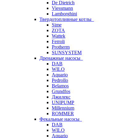
De Dietrich
Viessmann
Lamborghini
Твердотопливные котлы
Sime
ZOTA
Wattek
Ferroli
Protherm
SUNSYSTEM
Дренажные насосы
DAB
WILO
Aquario
Pedrollo
Belamos
Grundfos
Джилекс
UNIPUMP
Millennium
ROMMER
Фекальные насосы
DAB
WILO
Aquario