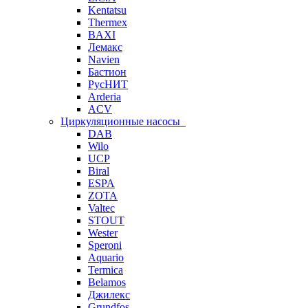
Kentatsu
Thermex
BAXI
Лемакс
Navien
Бастион
РусНИТ
Arderia
ACV
Циркуляционные насосы
DAB
Wilo
UCP
Biral
ESPA
ZOTA
Valtec
STOUT
Wester
Speroni
Aquario
Termica
Belamos
Джилекс
Grundfos