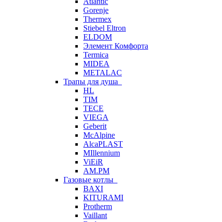
Atlantic
Gorenje
Thermex
Stiebel Eltron
ELDOM
Элемент Комфорта
Termica
MIDEA
METALAC
Трапы для душа
HL
TIM
TECE
VIEGA
Geberit
McAlpine
AlcaPLAST
MIllennium
ViEiR
AM.PM
Газовые котлы
BAXI
KITURAMI
Protherm
Vaillant