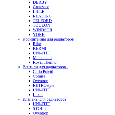
DERBY
Grotescco
LILLE
READING
TELFORD
TOULON
WINDSOR
YORK
Кронштейны для радиаторов
Rifar
KERMI
UNI-FITT
Millennium
Royal Thermo
Вентили для радиаторов
Carlo Poletti
Comisa
Oventrop
RETROstyle
UNI-FITT
Luxor
Клапаны для радиаторов
UNI-FITT
STOUT
Oventrop