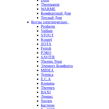
Dixis
Thermagent
WARME
Комфортный Дом
Теплый Дом
Котлы электрические
Protherm
Vaillant
STOUT
Kospel
ZOTA
Ferroli
РЭКО
SAVITR
Thermo Trust
Элемент Комфорта
MIDEA
Termica
E.C.A
Kentatsu
Thermex
BAXI
Лемакс
Navien
Бастион