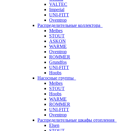
VALTEC
Imperial
UNI-FITT
Oventrop
Распределительные коллектора
Meibes
STOUT
ASKON
WARME
Oventrop
ROMMER
Grundfos
UNI-FITT
Hoobs
Насосные группы
Meibes
STOUT
Hoobs
WARME
ROMMER
UNI-FITT
Oventrop
Распределительные шкафы отопления
Elsen
STOUT