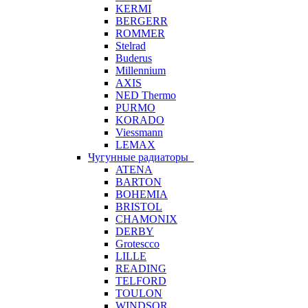
KERMI
BERGERR
ROMMER
Stelrad
Buderus
Millennium
AXIS
NED Thermo
PURMO
KORADO
Viessmann
LEMAX
Чугунные радиаторы
ATENA
BARTON
BOHEMIA
BRISTOL
CHAMONIX
DERBY
Grotescco
LILLE
READING
TELFORD
TOULON
WINDSOR