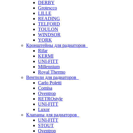
DERBY
Grotescco
LILLE
READING
TELFORD
TOULON
WINDSOR
YORK
Кронштейны для радиаторов
Rifar
KERMI
UNI-FITT
Millennium
Royal Thermo
Вентили для радиаторов
Carlo Poletti
Comisa
Oventrop
RETROstyle
UNI-FITT
Luxor
Клапаны для радиаторов
UNI-FITT
STOUT
Oventrop