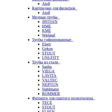
Atoll
Картриджи для фильтров
Atoll
Медные трубы
JINTIAN
HME
KME
Wieland
Трубы гофрированные
Elsen
Gekon
STOUT
UNI-FITT
Трубы из стали
Sanha
VIEGA
LAVITA
VALTEC
NEPTUN
Stahlmann
ROMMER
Фитинги для сшитого полиэтилена
TECE
STOUT
ELSEN