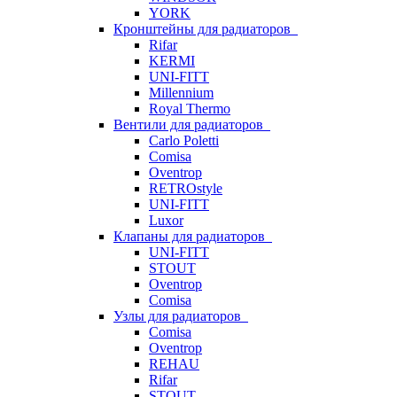
YORK
Кронштейны для радиаторов
Rifar
KERMI
UNI-FITT
Millennium
Royal Thermo
Вентили для радиаторов
Carlo Poletti
Comisa
Oventrop
RETROstyle
UNI-FITT
Luxor
Клапаны для радиаторов
UNI-FITT
STOUT
Oventrop
Comisa
Узлы для радиаторов
Comisa
Oventrop
REHAU
Rifar
STOUT