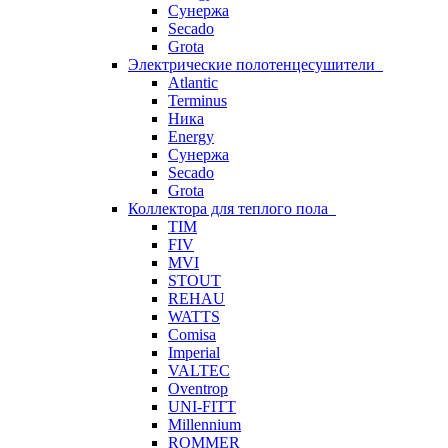
Сунержа
Secado
Grota
Электрические полотенцесушители
Atlantic
Terminus
Ника
Energy
Сунержа
Secado
Grota
Коллектора для теплого пола
TIM
FIV
MVI
STOUT
REHAU
WATTS
Comisa
Imperial
VALTEC
Oventrop
UNI-FITT
Millennium
ROMMER