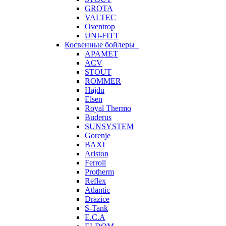
GROTA
VALTEC
Oventrop
UNI-FITT
Косвенные бойлеры
APAMET
ACV
STOUT
ROMMER
Hajdu
Elsen
Royal Thermo
Buderus
SUNSYSTEM
Gorenje
BAXI
Ariston
Ferroli
Protherm
Reflex
Atlantic
Drazice
S-Tank
E.C.A