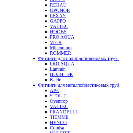
REHAU
UPONOR
РЕХАУ
GAPPO
VALTEC
HOOBS
PRO AQUA
ViEiR
Millennium
ROMMER
Фитинги для полипропиленовых труб
PRO AQUA
Lammin
ПОЛИТЭК
Kalde
Фитинги для металлопластиковых труб
APE
STOUT
Oventrop
VALTEC
PRANDELLI
TIEMME
HENCO
Comisa