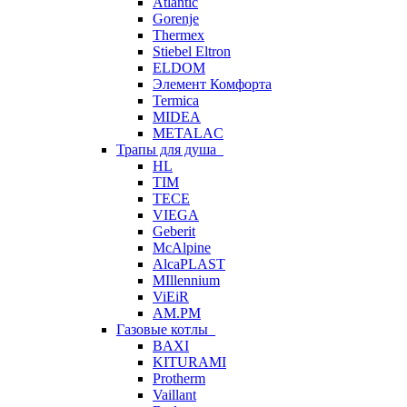
Atlantic
Gorenje
Thermex
Stiebel Eltron
ELDOM
Элемент Комфорта
Termica
MIDEA
METALAC
Трапы для душа
HL
TIM
TECE
VIEGA
Geberit
McAlpine
AlcaPLAST
MIllennium
ViEiR
AM.PM
Газовые котлы
BAXI
KITURAMI
Protherm
Vaillant