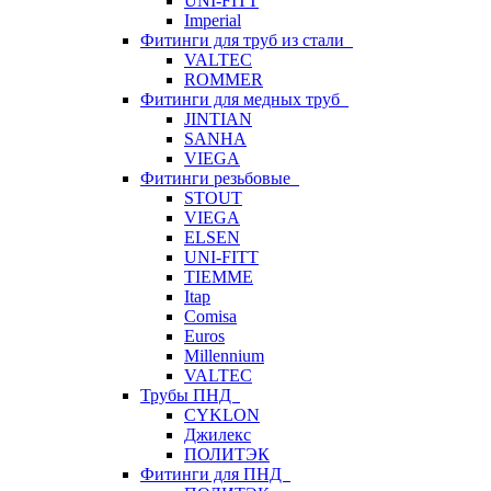
UNI-FITT
Imperial
Фитинги для труб из стали
VALTEC
ROMMER
Фитинги для медных труб
JINTIAN
SANHA
VIEGA
Фитинги резьбовые
STOUT
VIEGA
ELSEN
UNI-FITT
TIEMME
Itap
Comisa
Euros
Millennium
VALTEC
Трубы ПНД
CYKLON
Джилекс
ПОЛИТЭК
Фитинги для ПНД