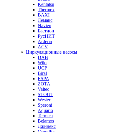
Kentatsu
Thermex
BAXI
Лемакс
Navien
Бастион
РусНИТ
Arderia
ACV
Циркуляционные насосы
DAB
Wilo
UCP
Biral
ESPA
ZOTA
Valtec
STOUT
Wester
Speroni
Aquario
Termica
Belamos
Джилекс
Grundfos