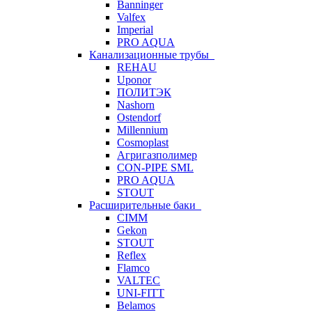
Banninger
Valfex
Imperial
PRO AQUA
Канализационные трубы
REHAU
Uponor
ПОЛИТЭК
Nashorn
Ostendorf
Millennium
Cosmoplast
Агригазполимер
CON-PIPE SML
PRO AQUA
STOUT
Расширительные баки
CIMM
Gekon
STOUT
Reflex
Flamco
VALTEC
UNI-FITT
Belamos