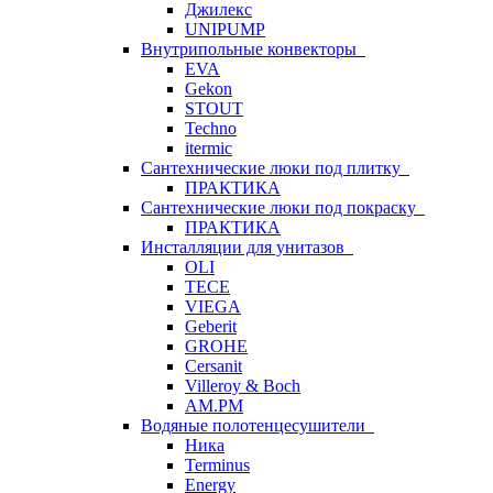
Джилекс
UNIPUMP
Внутрипольные конвекторы
EVA
Gekon
STOUT
Techno
itermic
Сантехнические люки под плитку
ПРАКТИКА
Сантехнические люки под покраску
ПРАКТИКА
Инсталляции для унитазов
OLI
TECE
VIEGA
Geberit
GROHE
Cersanit
Villeroy & Boch
AM.PM
Водяные полотенцесушители
Ника
Terminus
Energy