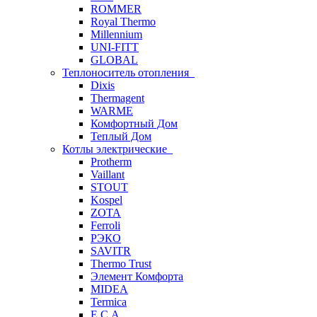
ROMMER
Royal Thermo
Millennium
UNI-FITT
GLOBAL
Теплоноситель отопления
Dixis
Thermagent
WARME
Комфортный Дом
Теплый Дом
Котлы электрические
Protherm
Vaillant
STOUT
Kospel
ZOTA
Ferroli
РЭКО
SAVITR
Thermo Trust
Элемент Комфорта
MIDEA
Termica
E.C.A