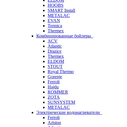
ELDOM
HOOBS
SMART Install
METALAC
EVAN
Termica
Thermex
Комбинированные бойлеры
ACV
Atlantic
Drazice
Thermex
ELDOM
STOUT
Royal Thermo
Gorenje
Ferroli
Hajdu
ROMMER
ZOTA
SUNSYSTEM
METALAC
Электрические водонагреватели
Ferroli
Ariston