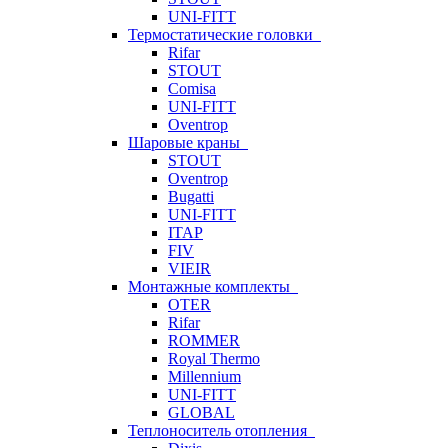
UNI-FITT
Термостатические головки
Rifar
STOUT
Comisa
UNI-FITT
Oventrop
Шаровые краны
STOUT
Oventrop
Bugatti
UNI-FITT
ITAP
FIV
VIEIR
Монтажные комплекты
OTER
Rifar
ROMMER
Royal Thermo
Millennium
UNI-FITT
GLOBAL
Теплоноситель отопления