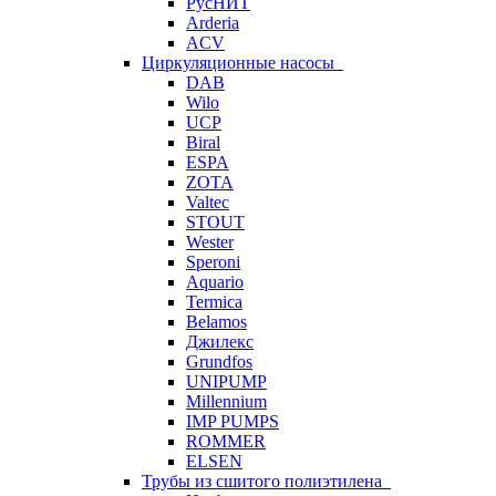
РусНИТ
Arderia
ACV
Циркуляционные насосы
DAB
Wilo
UCP
Biral
ESPA
ZOTA
Valtec
STOUT
Wester
Speroni
Aquario
Termica
Belamos
Джилекс
Grundfos
UNIPUMP
Millennium
IMP PUMPS
ROMMER
ELSEN
Трубы из сшитого полиэтилена