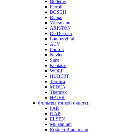
Buderus
Ferroli
BOSCH
Rinnai
Viessmann
ARISTON
De Dietrich
Lamborghini
ACV
Ростов
Navien
Sime
Kentatsu
WOLF
HUBERT
Termica
MIDEA
Thermex
HAIER
Фильтры тонкой очистки
FAR
ITAP
ELSEN
Millennium
Resideo Braukmann