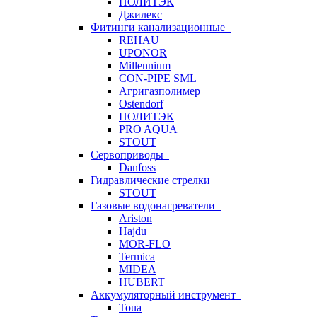
ПОЛИТЭК
Джилекс
Фитинги канализационные
REHAU
UPONOR
Millennium
CON-PIPE SML
Агригазполимер
Ostendorf
ПОЛИТЭК
PRO AQUA
STOUT
Сервоприводы
Danfoss
Гидравлические стрелки
STOUT
Газовые водонагреватели
Ariston
Hajdu
MOR-FLO
Termica
MIDEA
HUBERT
Аккумуляторный инструмент
Toua