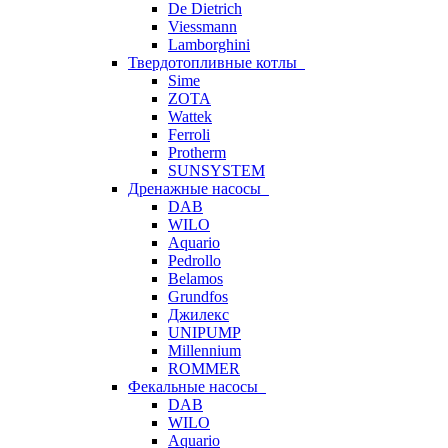
De Dietrich
Viessmann
Lamborghini
Твердотопливные котлы
Sime
ZOTA
Wattek
Ferroli
Protherm
SUNSYSTEM
Дренажные насосы
DAB
WILO
Aquario
Pedrollo
Belamos
Grundfos
Джилекс
UNIPUMP
Millennium
ROMMER
Фекальные насосы
DAB
WILO
Aquario