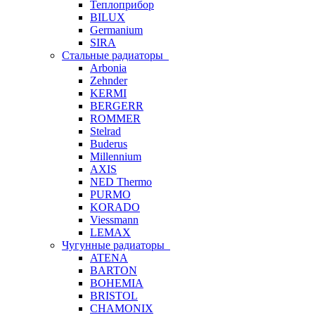
Теплоприбор
BILUX
Germanium
SIRA
Стальные радиаторы
Arbonia
Zehnder
KERMI
BERGERR
ROMMER
Stelrad
Buderus
Millennium
AXIS
NED Thermo
PURMO
KORADO
Viessmann
LEMAX
Чугунные радиаторы
ATENA
BARTON
BOHEMIA
BRISTOL
CHAMONIX