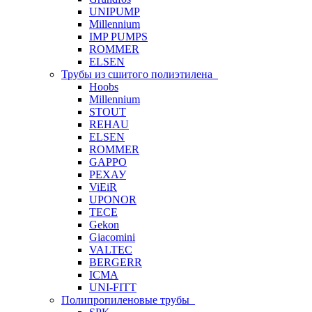
UNIPUMP
Millennium
IMP PUMPS
ROMMER
ELSEN
Трубы из сшитого полиэтилена
Hoobs
Millennium
STOUT
REHAU
ELSEN
ROMMER
GAPPO
РЕХАУ
ViEiR
UPONOR
TECE
Gekon
Giacomini
VALTEC
BERGERR
ICMA
UNI-FITT
Полипропиленовые трубы