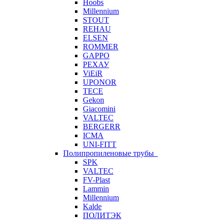
Hoobs
Millennium
STOUT
REHAU
ELSEN
ROMMER
GAPPO
РЕХАУ
ViEiR
UPONOR
TECE
Gekon
Giacomini
VALTEC
BERGERR
ICMA
UNI-FITT
Полипропиленовые трубы
SPK
VALTEC
FV-Plast
Lammin
Millennium
Kalde
ПОЛИТЭК