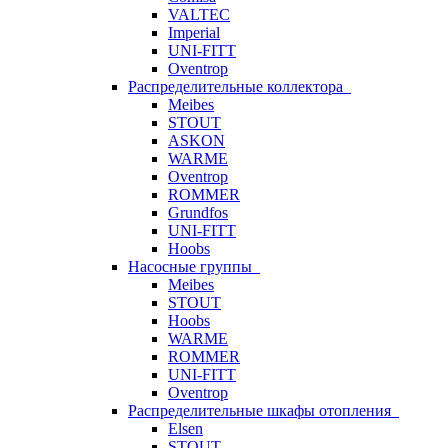
VALTEC
Imperial
UNI-FITT
Oventrop
Распределительные коллектора
Meibes
STOUT
ASKON
WARME
Oventrop
ROMMER
Grundfos
UNI-FITT
Hoobs
Насосные группы
Meibes
STOUT
Hoobs
WARME
ROMMER
UNI-FITT
Oventrop
Распределительные шкафы отопления
Elsen
STOUT