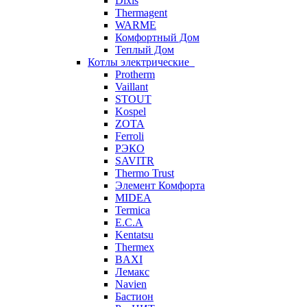
Dixis
Thermagent
WARME
Комфортный Дом
Теплый Дом
Котлы электрические
Protherm
Vaillant
STOUT
Kospel
ZOTA
Ferroli
РЭКО
SAVITR
Thermo Trust
Элемент Комфорта
MIDEA
Termica
E.C.A
Kentatsu
Thermex
BAXI
Лемакс
Navien
Бастион