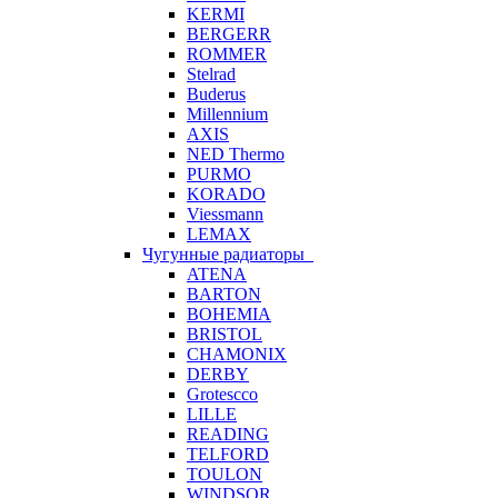
KERMI
BERGERR
ROMMER
Stelrad
Buderus
Millennium
AXIS
NED Thermo
PURMO
KORADO
Viessmann
LEMAX
Чугунные радиаторы
ATENA
BARTON
BOHEMIA
BRISTOL
CHAMONIX
DERBY
Grotescco
LILLE
READING
TELFORD
TOULON
WINDSOR