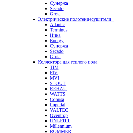
Сунержа
Secado
Grota
Электрические полотенцесушители
Atlantic
Terminus
Ника
Energy
Сунержа
Secado
Grota
Коллектора для теплого пола
TIM
FIV
MVI
STOUT
REHAU
WATTS
Comisa
Imperial
VALTEC
Oventrop
UNI-FITT
Millennium
ROMMER