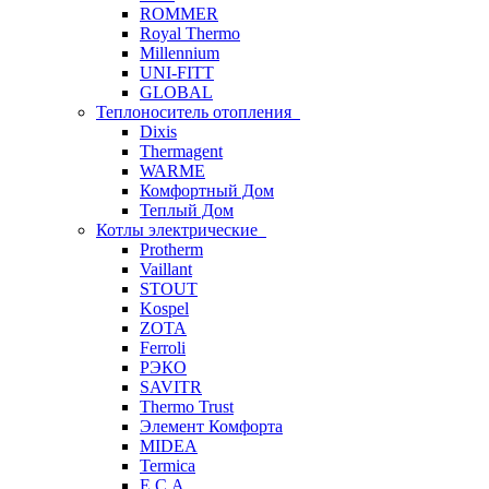
ROMMER
Royal Thermo
Millennium
UNI-FITT
GLOBAL
Теплоноситель отопления
Dixis
Thermagent
WARME
Комфортный Дом
Теплый Дом
Котлы электрические
Protherm
Vaillant
STOUT
Kospel
ZOTA
Ferroli
РЭКО
SAVITR
Thermo Trust
Элемент Комфорта
MIDEA
Termica
E.C.A