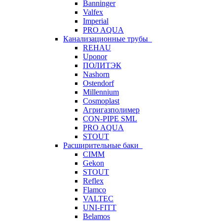
Banninger
Valfex
Imperial
PRO AQUA
Канализационные трубы
REHAU
Uponor
ПОЛИТЭК
Nashorn
Ostendorf
Millennium
Cosmoplast
Агригазполимер
CON-PIPE SML
PRO AQUA
STOUT
Расширительные баки
CIMM
Gekon
STOUT
Reflex
Flamco
VALTEC
UNI-FITT
Belamos