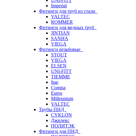
UNI-FITT
Imperial
Фитинги для труб из стали
VALTEC
ROMMER
Фитинги для медных труб
JINTIAN
SANHA
VIEGA
Фитинги резьбовые
STOUT
VIEGA
ELSEN
UNI-FITT
TIEMME
Itap
Comisa
Euros
Millennium
VALTEC
Трубы ПНД
CYKLON
Джилекс
ПОЛИТЭК
Фитинги для ПНД