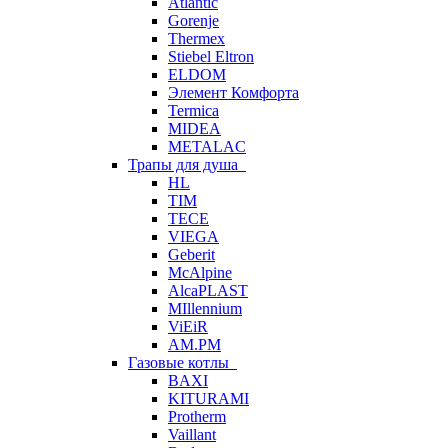
Atlantic
Gorenje
Thermex
Stiebel Eltron
ELDOM
Элемент Комфорта
Termica
MIDEA
METALAC
Трапы для душа
HL
TIM
TECE
VIEGA
Geberit
McAlpine
AlcaPLAST
MIllennium
ViEiR
AM.PM
Газовые котлы
BAXI
KITURAMI
Protherm
Vaillant