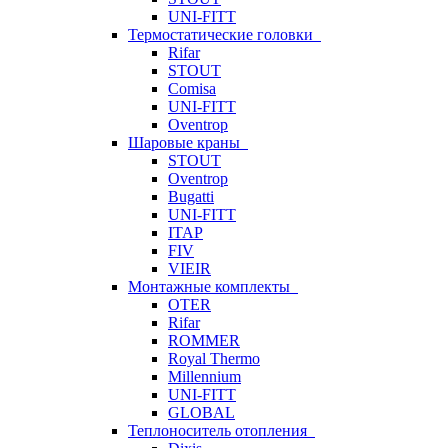
UNI-FITT
Термостатические головки
Rifar
STOUT
Comisa
UNI-FITT
Oventrop
Шаровые краны
STOUT
Oventrop
Bugatti
UNI-FITT
ITAP
FIV
VIEIR
Монтажные комплекты
OTER
Rifar
ROMMER
Royal Thermo
Millennium
UNI-FITT
GLOBAL
Теплоноситель отопления