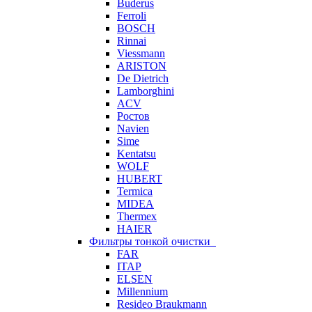
Buderus
Ferroli
BOSCH
Rinnai
Viessmann
ARISTON
De Dietrich
Lamborghini
ACV
Ростов
Navien
Sime
Kentatsu
WOLF
HUBERT
Termica
MIDEA
Thermex
HAIER
Фильтры тонкой очистки
FAR
ITAP
ELSEN
Millennium
Resideo Braukmann