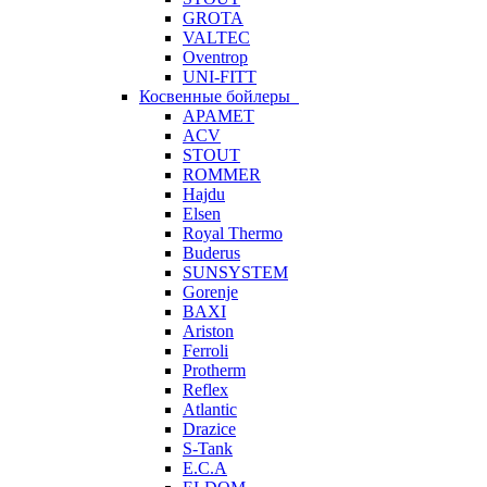
GROTA
VALTEC
Oventrop
UNI-FITT
Косвенные бойлеры
APAMET
ACV
STOUT
ROMMER
Hajdu
Elsen
Royal Thermo
Buderus
SUNSYSTEM
Gorenje
BAXI
Ariston
Ferroli
Protherm
Reflex
Atlantic
Drazice
S-Tank
E.C.A