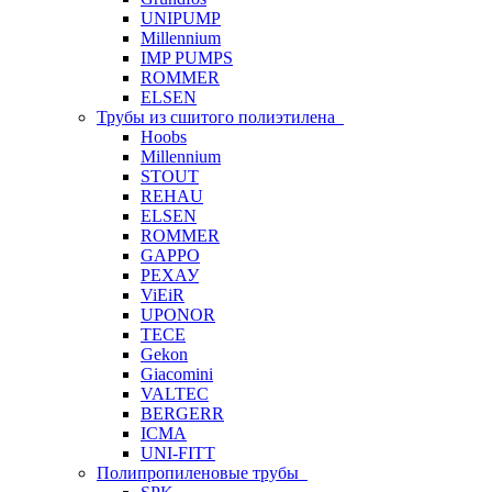
UNIPUMP
Millennium
IMP PUMPS
ROMMER
ELSEN
Трубы из сшитого полиэтилена
Hoobs
Millennium
STOUT
REHAU
ELSEN
ROMMER
GAPPO
РЕХАУ
ViEiR
UPONOR
TECE
Gekon
Giacomini
VALTEC
BERGERR
ICMA
UNI-FITT
Полипропиленовые трубы