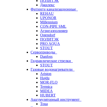
ПОЛИТЭК
Джилекс
Фитинги канализационные
REHAU
UPONOR
Millennium
CON-PIPE SML
Агригазполимер
Ostendorf
ПОЛИТЭК
PRO AQUA
STOUT
Сервоприводы
Danfoss
Гидравлические стрелки
STOUT
Газовые водонагреватели
Ariston
Hajdu
MOR-FLO
Termica
MIDEA
HUBERT
Аккумуляторный инструмент
Toua