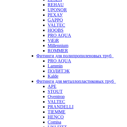
REHAU
UPONOR
РЕХАУ
GAPPO
VALTEC
HOOBS
PRO AQUA
ViEiR
Millennium
ROMMER
Фитинги для полипропиленовых труб
PRO AQUA
Lammin
ПОЛИТЭК
Kalde
Фитинги для металлопластиковых труб
APE
STOUT
Oventrop
VALTEC
PRANDELLI
TIEMME
HENCO
Comisa