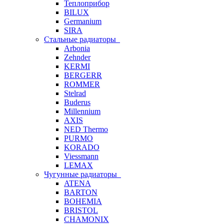
Теплоприбор
BILUX
Germanium
SIRA
Стальные радиаторы
Arbonia
Zehnder
KERMI
BERGERR
ROMMER
Stelrad
Buderus
Millennium
AXIS
NED Thermo
PURMO
KORADO
Viessmann
LEMAX
Чугунные радиаторы
ATENA
BARTON
BOHEMIA
BRISTOL
CHAMONIX