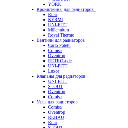
YORK
Кронштейны для радиаторов
Rifar
KERMI
UNI-FITT
Millennium
Royal Thermo
Вентили для радиаторов
Carlo Poletti
Comisa
Oventrop
RETROstyle
UNI-FITT
Luxor
Клапаны для радиаторов
UNI-FITT
STOUT
Oventrop
Comisa
Узлы для радиаторов
Comisa
Oventrop
REHAU
Rifar
STOUT