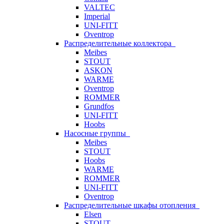
VALTEC
Imperial
UNI-FITT
Oventrop
Распределительные коллектора
Meibes
STOUT
ASKON
WARME
Oventrop
ROMMER
Grundfos
UNI-FITT
Hoobs
Насосные группы
Meibes
STOUT
Hoobs
WARME
ROMMER
UNI-FITT
Oventrop
Распределительные шкафы отопления
Elsen
STOUT