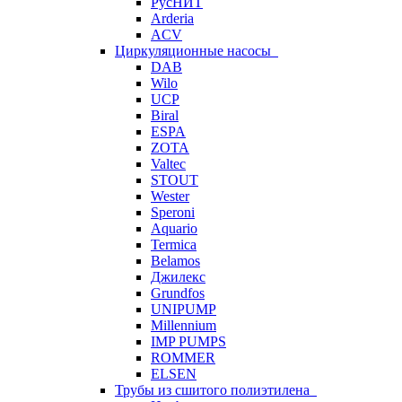
РусНИТ
Arderia
ACV
Циркуляционные насосы
DAB
Wilo
UCP
Biral
ESPA
ZOTA
Valtec
STOUT
Wester
Speroni
Aquario
Termica
Belamos
Джилекс
Grundfos
UNIPUMP
Millennium
IMP PUMPS
ROMMER
ELSEN
Трубы из сшитого полиэтилена