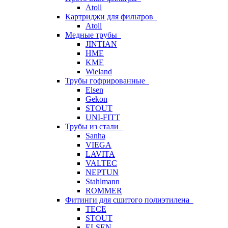
Atoll
Картриджи для фильтров
Atoll
Медные трубы
JINTIAN
HME
KME
Wieland
Трубы гофрированные
Elsen
Gekon
STOUT
UNI-FITT
Трубы из стали
Sanha
VIEGA
LAVITA
VALTEC
NEPTUN
Stahlmann
ROMMER
Фитинги для сшитого полиэтилена
TECE
STOUT
ELSEN