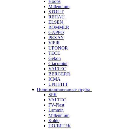
Hoobs
Millennium
STOUT
REHAU
ELSEN
ROMMER
GAPPO
РЕХАУ
ViEiR
UPONOR
TECE
Gekon
Giacomini
VALTEC
BERGERR
ICMA
UNI-FITT
Полипропиленовые трубы
SPK
VALTEC
FV-Plast
Lammin
Millennium
Kalde
ПОЛИТЭК