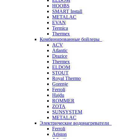
ELDOM
HOOBS
SMART Install
METALAC
EVAN
Termica
Thermex
Комбинированные бойлеры
ACV
Atlantic
Drazice
Thermex
ELDOM
STOUT
Royal Thermo
Gorenje
Ferroli
Hajdu
ROMMER
ZOTA
SUNSYSTEM
METALAC
Электрические водонагреватели
Ferroli
Ariston