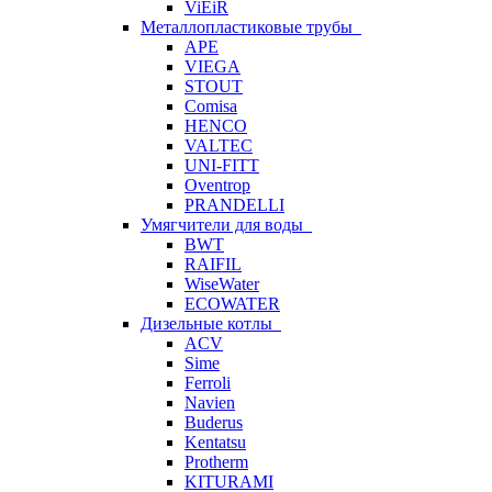
ViEiR
Металлопластиковые трубы
APE
VIEGA
STOUT
Comisa
HENCO
VALTEC
UNI-FITT
Oventrop
PRANDELLI
Умягчители для воды
BWT
RAIFIL
WiseWater
ECOWATER
Дизельные котлы
ACV
Sime
Ferroli
Navien
Buderus
Kentatsu
Protherm
KITURAMI