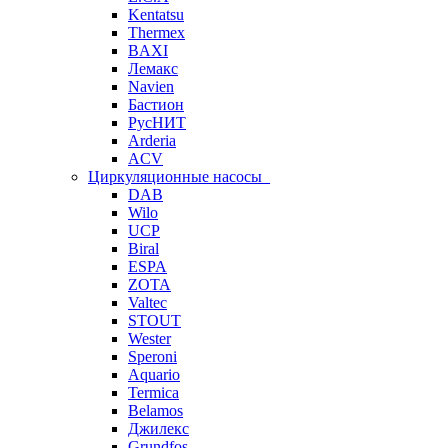
Kentatsu
Thermex
BAXI
Лемакс
Navien
Бастион
РусНИТ
Arderia
ACV
Циркуляционные насосы
DAB
Wilo
UCP
Biral
ESPA
ZOTA
Valtec
STOUT
Wester
Speroni
Aquario
Termica
Belamos
Джилекс
Grundfos