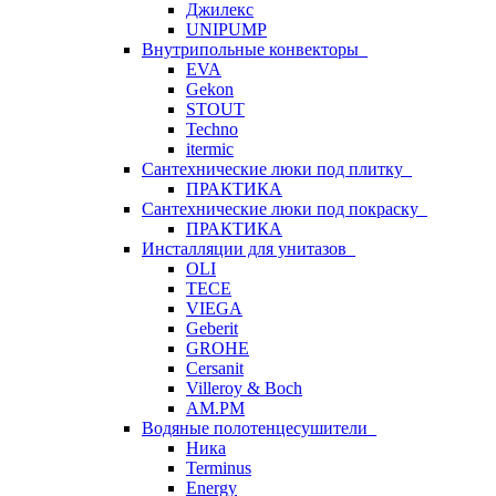
Джилекс
UNIPUMP
Внутрипольные конвекторы
EVA
Gekon
STOUT
Techno
itermic
Сантехнические люки под плитку
ПРАКТИКА
Сантехнические люки под покраску
ПРАКТИКА
Инсталляции для унитазов
OLI
TECE
VIEGA
Geberit
GROHE
Cersanit
Villeroy & Boch
AM.PM
Водяные полотенцесушители
Ника
Terminus
Energy