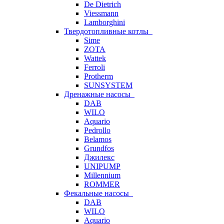
De Dietrich
Viessmann
Lamborghini
Твердотопливные котлы
Sime
ZOTA
Wattek
Ferroli
Protherm
SUNSYSTEM
Дренажные насосы
DAB
WILO
Aquario
Pedrollo
Belamos
Grundfos
Джилекс
UNIPUMP
Millennium
ROMMER
Фекальные насосы
DAB
WILO
Aquario