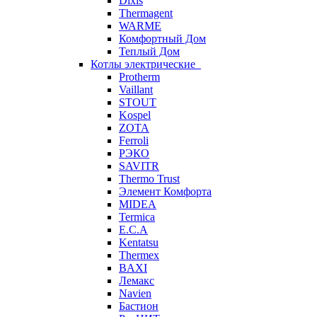
Dixis
Thermagent
WARME
Комфортный Дом
Теплый Дом
Котлы электрические
Protherm
Vaillant
STOUT
Kospel
ZOTA
Ferroli
РЭКО
SAVITR
Thermo Trust
Элемент Комфорта
MIDEA
Termica
E.C.A
Kentatsu
Thermex
BAXI
Лемакс
Navien
Бастион