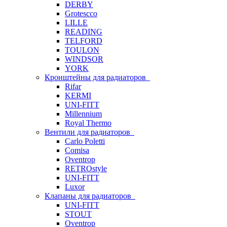
DERBY
Grotescco
LILLE
READING
TELFORD
TOULON
WINDSOR
YORK
Кронштейны для радиаторов
Rifar
KERMI
UNI-FITT
Millennium
Royal Thermo
Вентили для радиаторов
Carlo Poletti
Comisa
Oventrop
RETROstyle
UNI-FITT
Luxor
Клапаны для радиаторов
UNI-FITT
STOUT
Oventrop