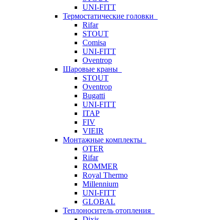
UNI-FITT
Термостатические головки
Rifar
STOUT
Comisa
UNI-FITT
Oventrop
Шаровые краны
STOUT
Oventrop
Bugatti
UNI-FITT
ITAP
FIV
VIEIR
Монтажные комплекты
OTER
Rifar
ROMMER
Royal Thermo
Millennium
UNI-FITT
GLOBAL
Теплоноситель отопления
Dixis