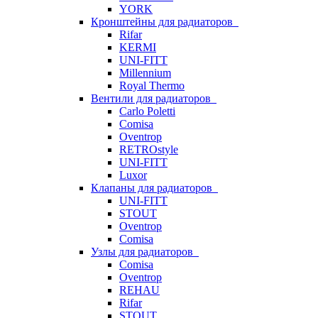
YORK
Кронштейны для радиаторов
Rifar
KERMI
UNI-FITT
Millennium
Royal Thermo
Вентили для радиаторов
Carlo Poletti
Comisa
Oventrop
RETROstyle
UNI-FITT
Luxor
Клапаны для радиаторов
UNI-FITT
STOUT
Oventrop
Comisa
Узлы для радиаторов
Comisa
Oventrop
REHAU
Rifar
STOUT