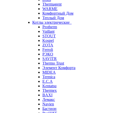
Thermagent
WARME
Комфортный Дом
Теплый Дом
Котлы электрические
Protherm
Vaillant
STOUT
Kospel
ZOTA
Ferroli
РЭКО
SAVITR
Thermo Trust
Элемент Комфорта
MIDEA
Termica
E.C.A
Kentatsu
Thermex
BAXI
Лемакс
Navien
Бастион