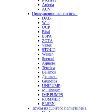
РусНИТ
Arderia
ACV
Циркуляционные насосы
DAB
Wilo
UCP
Biral
ESPA
ZOTA
Valtec
STOUT
Wester
Speroni
Aquario
Termica
Belamos
Джилекс
Grundfos
UNIPUMP
Millennium
IMP PUMPS
ROMMER
ELSEN
Трубы из сшитого полиэтилена