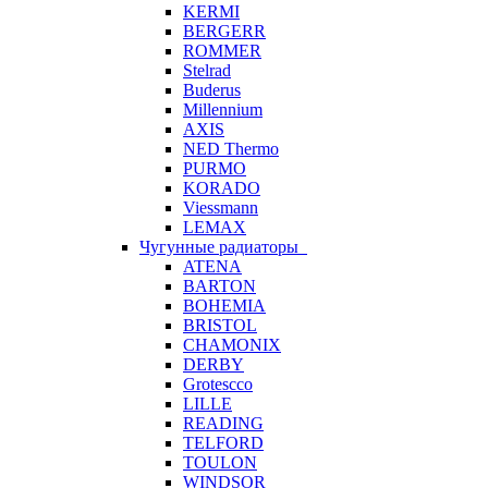
KERMI
BERGERR
ROMMER
Stelrad
Buderus
Millennium
AXIS
NED Thermo
PURMO
KORADO
Viessmann
LEMAX
Чугунные радиаторы
ATENA
BARTON
BOHEMIA
BRISTOL
CHAMONIX
DERBY
Grotescco
LILLE
READING
TELFORD
TOULON
WINDSOR