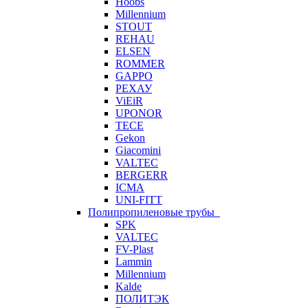
Hoobs
Millennium
STOUT
REHAU
ELSEN
ROMMER
GAPPO
РЕХАУ
ViEiR
UPONOR
TECE
Gekon
Giacomini
VALTEC
BERGERR
ICMA
UNI-FITT
Полипропиленовые трубы
SPK
VALTEC
FV-Plast
Lammin
Millennium
Kalde
ПОЛИТЭК