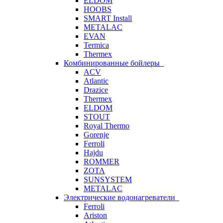
ELDOM
HOOBS
SMART Install
METALAC
EVAN
Termica
Thermex
Комбинированные бойлеры
ACV
Atlantic
Drazice
Thermex
ELDOM
STOUT
Royal Thermo
Gorenje
Ferroli
Hajdu
ROMMER
ZOTA
SUNSYSTEM
METALAC
Электрические водонагреватели
Ferroli
Ariston