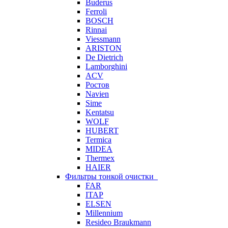
Buderus
Ferroli
BOSCH
Rinnai
Viessmann
ARISTON
De Dietrich
Lamborghini
ACV
Ростов
Navien
Sime
Kentatsu
WOLF
HUBERT
Termica
MIDEA
Thermex
HAIER
Фильтры тонкой очистки
FAR
ITAP
ELSEN
Millennium
Resideo Braukmann