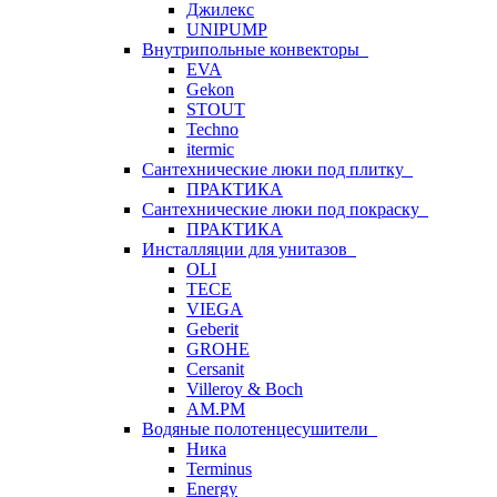
Джилекс
UNIPUMP
Внутрипольные конвекторы
EVA
Gekon
STOUT
Techno
itermic
Сантехнические люки под плитку
ПРАКТИКА
Сантехнические люки под покраску
ПРАКТИКА
Инсталляции для унитазов
OLI
TECE
VIEGA
Geberit
GROHE
Cersanit
Villeroy & Boch
AM.PM
Водяные полотенцесушители
Ника
Terminus
Energy