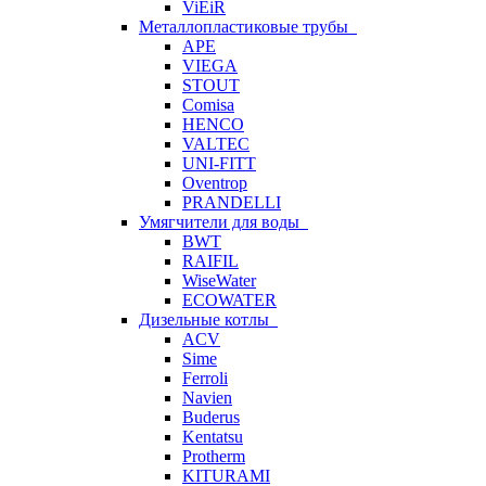
ViEiR
Металлопластиковые трубы
APE
VIEGA
STOUT
Comisa
HENCO
VALTEC
UNI-FITT
Oventrop
PRANDELLI
Умягчители для воды
BWT
RAIFIL
WiseWater
ECOWATER
Дизельные котлы
ACV
Sime
Ferroli
Navien
Buderus
Kentatsu
Protherm
KITURAMI