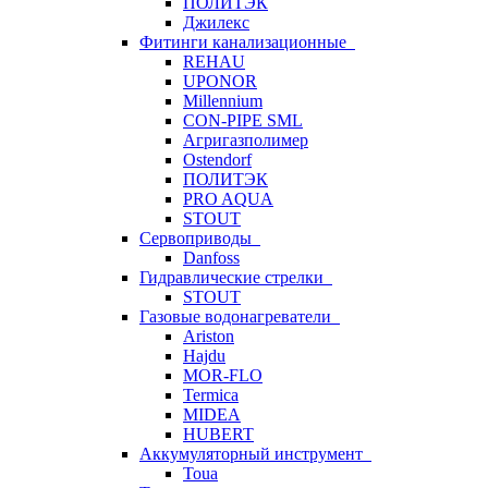
ПОЛИТЭК
Джилекс
Фитинги канализационные
REHAU
UPONOR
Millennium
CON-PIPE SML
Агригазполимер
Ostendorf
ПОЛИТЭК
PRO AQUA
STOUT
Сервоприводы
Danfoss
Гидравлические стрелки
STOUT
Газовые водонагреватели
Ariston
Hajdu
MOR-FLO
Termica
MIDEA
HUBERT
Аккумуляторный инструмент
Toua