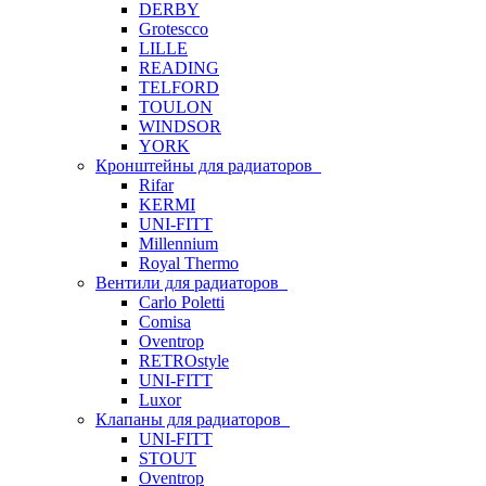
DERBY
Grotescco
LILLE
READING
TELFORD
TOULON
WINDSOR
YORK
Кронштейны для радиаторов
Rifar
KERMI
UNI-FITT
Millennium
Royal Thermo
Вентили для радиаторов
Carlo Poletti
Comisa
Oventrop
RETROstyle
UNI-FITT
Luxor
Клапаны для радиаторов
UNI-FITT
STOUT
Oventrop