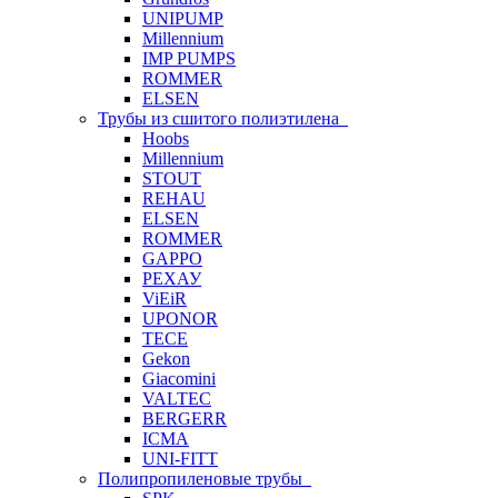
UNIPUMP
Millennium
IMP PUMPS
ROMMER
ELSEN
Трубы из сшитого полиэтилена
Hoobs
Millennium
STOUT
REHAU
ELSEN
ROMMER
GAPPO
РЕХАУ
ViEiR
UPONOR
TECE
Gekon
Giacomini
VALTEC
BERGERR
ICMA
UNI-FITT
Полипропиленовые трубы