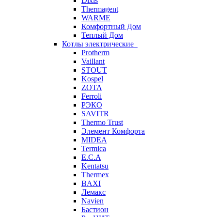
Dixis
Thermagent
WARME
Комфортный Дом
Теплый Дом
Котлы электрические
Protherm
Vaillant
STOUT
Kospel
ZOTA
Ferroli
РЭКО
SAVITR
Thermo Trust
Элемент Комфорта
MIDEA
Termica
E.C.A
Kentatsu
Thermex
BAXI
Лемакс
Navien
Бастион