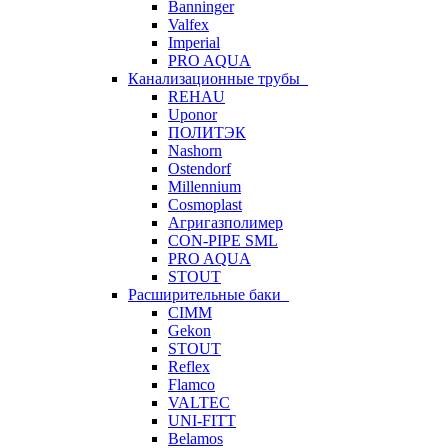
Banninger
Valfex
Imperial
PRO AQUA
Канализационные трубы
REHAU
Uponor
ПОЛИТЭК
Nashorn
Ostendorf
Millennium
Cosmoplast
Агригазполимер
CON-PIPE SML
PRO AQUA
STOUT
Расширительные баки
CIMM
Gekon
STOUT
Reflex
Flamco
VALTEC
UNI-FITT
Belamos