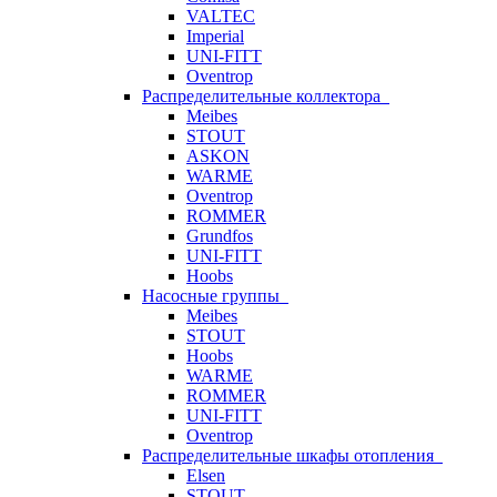
VALTEC
Imperial
UNI-FITT
Oventrop
Распределительные коллектора
Meibes
STOUT
ASKON
WARME
Oventrop
ROMMER
Grundfos
UNI-FITT
Hoobs
Насосные группы
Meibes
STOUT
Hoobs
WARME
ROMMER
UNI-FITT
Oventrop
Распределительные шкафы отопления
Elsen
STOUT