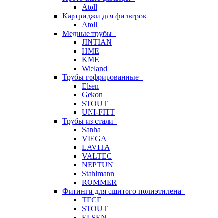
Atoll
Картриджи для фильтров
Atoll
Медные трубы
JINTIAN
HME
KME
Wieland
Трубы гофрированные
Elsen
Gekon
STOUT
UNI-FITT
Трубы из стали
Sanha
VIEGA
LAVITA
VALTEC
NEPTUN
Stahlmann
ROMMER
Фитинги для сшитого полиэтилена
TECE
STOUT
ELSEN