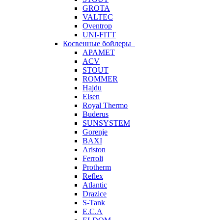
GROTA
VALTEC
Oventrop
UNI-FITT
Косвенные бойлеры
APAMET
ACV
STOUT
ROMMER
Hajdu
Elsen
Royal Thermo
Buderus
SUNSYSTEM
Gorenje
BAXI
Ariston
Ferroli
Protherm
Reflex
Atlantic
Drazice
S-Tank
E.C.A