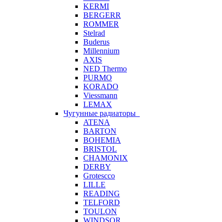
KERMI
BERGERR
ROMMER
Stelrad
Buderus
Millennium
AXIS
NED Thermo
PURMO
KORADO
Viessmann
LEMAX
Чугунные радиаторы
ATENA
BARTON
BOHEMIA
BRISTOL
CHAMONIX
DERBY
Grotescco
LILLE
READING
TELFORD
TOULON
WINDSOR