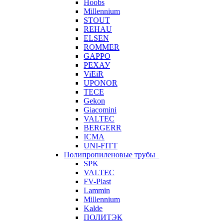
Hoobs
Millennium
STOUT
REHAU
ELSEN
ROMMER
GAPPO
РЕХАУ
ViEiR
UPONOR
TECE
Gekon
Giacomini
VALTEC
BERGERR
ICMA
UNI-FITT
Полипропиленовые трубы
SPK
VALTEC
FV-Plast
Lammin
Millennium
Kalde
ПОЛИТЭК