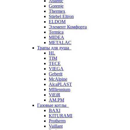
Atlantic
Gorenje
Thermex
Stiebel Eltron
ELDOM
Элемент Комфорта
Termica
MIDEA
METALAC
Трапы для душа
HL
TIM
TECE
VIEGA
Geberit
McAlpine
AlcaPLAST
MIllennium
ViEiR
AM.PM
Газовые котлы
BAXI
KITURAMI
Protherm
Vaillant