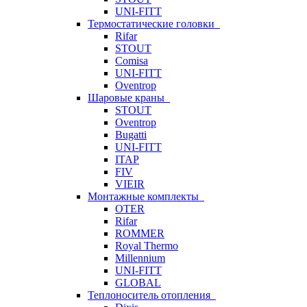
UNI-FITT
Термостатические головки
Rifar
STOUT
Comisa
UNI-FITT
Oventrop
Шаровые краны
STOUT
Oventrop
Bugatti
UNI-FITT
ITAP
FIV
VIEIR
Монтажные комплекты
OTER
Rifar
ROMMER
Royal Thermo
Millennium
UNI-FITT
GLOBAL
Теплоноситель отопления