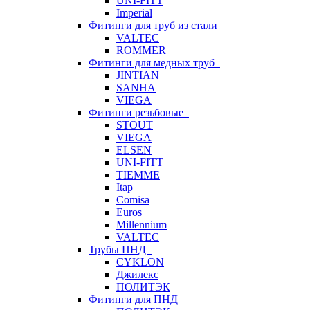
UNI-FITT
Imperial
Фитинги для труб из стали
VALTEC
ROMMER
Фитинги для медных труб
JINTIAN
SANHA
VIEGA
Фитинги резьбовые
STOUT
VIEGA
ELSEN
UNI-FITT
TIEMME
Itap
Comisa
Euros
Millennium
VALTEC
Трубы ПНД
CYKLON
Джилекс
ПОЛИТЭК
Фитинги для ПНД