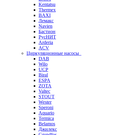
Kentatsu
Thermex
BAXI
Лемакс
Navien
Бастион
РусНИТ
Arderia
ACV
Циркуляционные насосы
DAB
Wilo
UCP
Biral
ESPA
ZOTA
Valtec
STOUT
Wester
Speroni
Aquario
Termica
Belamos
Джилекс
Grundfos