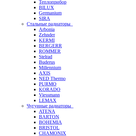
Теплоприбор
BILUX
Germanium
SIRA
Стальные радиаторы
Arbonia
Zehnder
KERMI
BERGERR
ROMMER
Stelrad
Buderus
Millennium
AXIS
NED Thermo
PURMO
KORADO
Viessmann
LEMAX
Чугунные радиаторы
ATENA
BARTON
BOHEMIA
BRISTOL
CHAMONIX