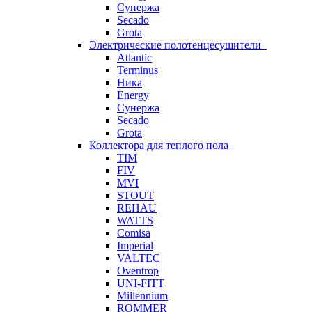
Сунержа
Secado
Grota
Электрические полотенцесушители
Atlantic
Terminus
Ника
Energy
Сунержа
Secado
Grota
Коллектора для теплого пола
TIM
FIV
MVI
STOUT
REHAU
WATTS
Comisa
Imperial
VALTEC
Oventrop
UNI-FITT
Millennium
ROMMER