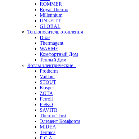
ROMMER
Royal Thermo
Millennium
UNI-FITT
GLOBAL
Теплоноситель отопления
Dixis
Thermagent
WARME
Комфортный Дом
Теплый Дом
Котлы электрические
Protherm
Vaillant
STOUT
Kospel
ZOTA
Ferroli
РЭКО
SAVITR
Thermo Trust
Элемент Комфорта
MIDEA
Termica
E.C.A