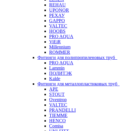
REHAU
UPONOR
РЕХАУ
GAPPO
VALTEC
HOOBS
PRO AQUA
ViEiR
Millennium
ROMMER
Фитинги для полипропиленовых труб
PRO AQUA
Lammin
ПОЛИТЭК
Kalde
Фитинги для металлопластиковых труб
APE
STOUT
Oventrop
VALTEC
PRANDELLI
TIEMME
HENCO
Comisa