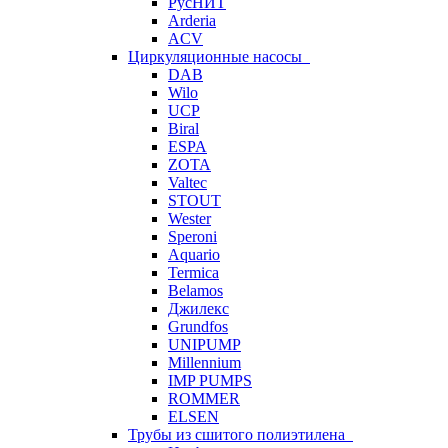
РусНИТ
Arderia
ACV
Циркуляционные насосы
DAB
Wilo
UCP
Biral
ESPA
ZOTA
Valtec
STOUT
Wester
Speroni
Aquario
Termica
Belamos
Джилекс
Grundfos
UNIPUMP
Millennium
IMP PUMPS
ROMMER
ELSEN
Трубы из сшитого полиэтилена