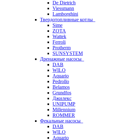
De Dietrich
Viessmann
Lamborghini
Твердотопливные котлы
Sime
ZOTA
Wattek
Ferroli
Protherm
SUNSYSTEM
Дренажные насосы
DAB
WILO
Aquario
Pedrollo
Belamos
Grundfos
Джилекс
UNIPUMP
Millennium
ROMMER
Фекальные насосы
DAB
WILO
Aquario