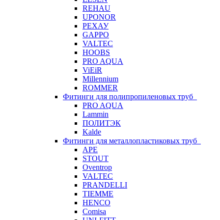
REHAU
UPONOR
РЕХАУ
GAPPO
VALTEC
HOOBS
PRO AQUA
ViEiR
Millennium
ROMMER
Фитинги для полипропиленовых труб
PRO AQUA
Lammin
ПОЛИТЭК
Kalde
Фитинги для металлопластиковых труб
APE
STOUT
Oventrop
VALTEC
PRANDELLI
TIEMME
HENCO
Comisa