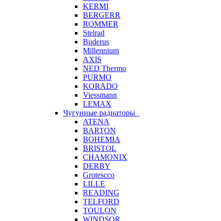
KERMI
BERGERR
ROMMER
Stelrad
Buderus
Millennium
AXIS
NED Thermo
PURMO
KORADO
Viessmann
LEMAX
Чугунные радиаторы
ATENA
BARTON
BOHEMIA
BRISTOL
CHAMONIX
DERBY
Grotescco
LILLE
READING
TELFORD
TOULON
WINDSOR