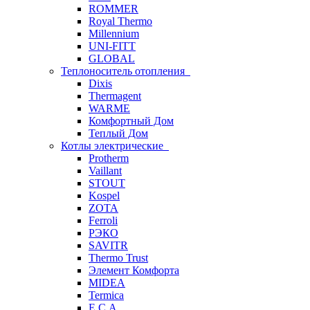
ROMMER
Royal Thermo
Millennium
UNI-FITT
GLOBAL
Теплоноситель отопления
Dixis
Thermagent
WARME
Комфортный Дом
Теплый Дом
Котлы электрические
Protherm
Vaillant
STOUT
Kospel
ZOTA
Ferroli
РЭКО
SAVITR
Thermo Trust
Элемент Комфорта
MIDEA
Termica
E.C.A