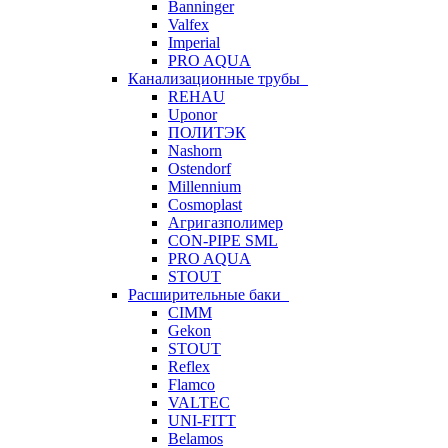
Banninger
Valfex
Imperial
PRO AQUA
Канализационные трубы
REHAU
Uponor
ПОЛИТЭК
Nashorn
Ostendorf
Millennium
Cosmoplast
Агригазполимер
CON-PIPE SML
PRO AQUA
STOUT
Расширительные баки
CIMM
Gekon
STOUT
Reflex
Flamco
VALTEC
UNI-FITT
Belamos