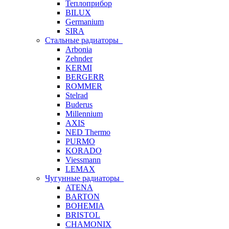
Теплоприбор
BILUX
Germanium
SIRA
Стальные радиаторы
Arbonia
Zehnder
KERMI
BERGERR
ROMMER
Stelrad
Buderus
Millennium
AXIS
NED Thermo
PURMO
KORADO
Viessmann
LEMAX
Чугунные радиаторы
ATENA
BARTON
BOHEMIA
BRISTOL
CHAMONIX