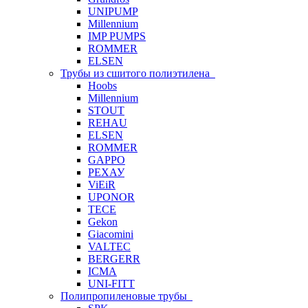
UNIPUMP
Millennium
IMP PUMPS
ROMMER
ELSEN
Трубы из сшитого полиэтилена
Hoobs
Millennium
STOUT
REHAU
ELSEN
ROMMER
GAPPO
РЕХАУ
ViEiR
UPONOR
TECE
Gekon
Giacomini
VALTEC
BERGERR
ICMA
UNI-FITT
Полипропиленовые трубы