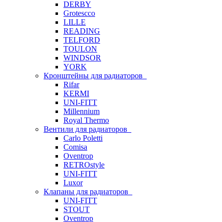
DERBY
Grotescco
LILLE
READING
TELFORD
TOULON
WINDSOR
YORK
Кронштейны для радиаторов
Rifar
KERMI
UNI-FITT
Millennium
Royal Thermo
Вентили для радиаторов
Carlo Poletti
Comisa
Oventrop
RETROstyle
UNI-FITT
Luxor
Клапаны для радиаторов
UNI-FITT
STOUT
Oventrop