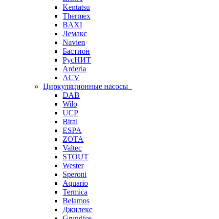
Kentatsu
Thermex
BAXI
Лемакс
Navien
Бастион
РусНИТ
Arderia
ACV
Циркуляционные насосы
DAB
Wilo
UCP
Biral
ESPA
ZOTA
Valtec
STOUT
Wester
Speroni
Aquario
Termica
Belamos
Джилекс
Grundfos