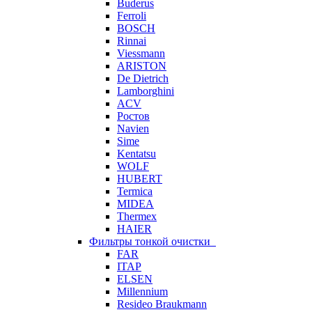
Buderus
Ferroli
BOSCH
Rinnai
Viessmann
ARISTON
De Dietrich
Lamborghini
ACV
Ростов
Navien
Sime
Kentatsu
WOLF
HUBERT
Termica
MIDEA
Thermex
HAIER
Фильтры тонкой очистки
FAR
ITAP
ELSEN
Millennium
Resideo Braukmann