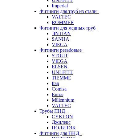
UNI-FITT
Imperial
Фитинги для труб из стали
VALTEC
ROMMER
Фитинги для медных труб
JINTIAN
SANHA
VIEGA
Фитинги резьбовые
STOUT
VIEGA
ELSEN
UNI-FITT
TIEMME
Itap
Comisa
Euros
Millennium
VALTEC
Трубы ПНД
CYKLON
Джилекс
ПОЛИТЭК
Фитинги для ПНД