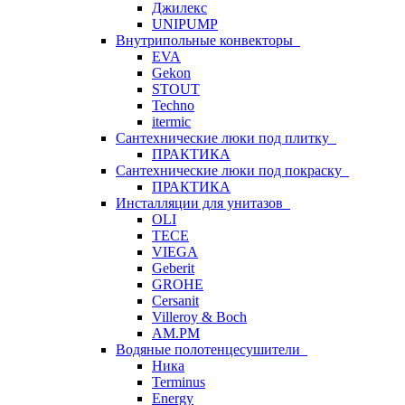
Джилекс
UNIPUMP
Внутрипольные конвекторы
EVA
Gekon
STOUT
Techno
itermic
Сантехнические люки под плитку
ПРАКТИКА
Сантехнические люки под покраску
ПРАКТИКА
Инсталляции для унитазов
OLI
TECE
VIEGA
Geberit
GROHE
Cersanit
Villeroy & Boch
AM.PM
Водяные полотенцесушители
Ника
Terminus
Energy