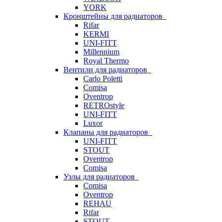
YORK
Кронштейны для радиаторов
Rifar
KERMI
UNI-FITT
Millennium
Royal Thermo
Вентили для радиаторов
Carlo Poletti
Comisa
Oventrop
RETROstyle
UNI-FITT
Luxor
Клапаны для радиаторов
UNI-FITT
STOUT
Oventrop
Comisa
Узлы для радиаторов
Comisa
Oventrop
REHAU
Rifar
STOUT