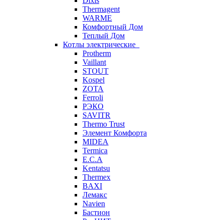
Dixis
Thermagent
WARME
Комфортный Дом
Теплый Дом
Котлы электрические
Protherm
Vaillant
STOUT
Kospel
ZOTA
Ferroli
РЭКО
SAVITR
Thermo Trust
Элемент Комфорта
MIDEA
Termica
E.C.A
Kentatsu
Thermex
BAXI
Лемакс
Navien
Бастион