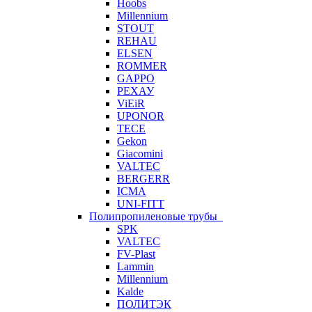
Hoobs
Millennium
STOUT
REHAU
ELSEN
ROMMER
GAPPO
РЕХАУ
ViEiR
UPONOR
TECE
Gekon
Giacomini
VALTEC
BERGERR
ICMA
UNI-FITT
Полипропиленовые трубы
SPK
VALTEC
FV-Plast
Lammin
Millennium
Kalde
ПОЛИТЭК