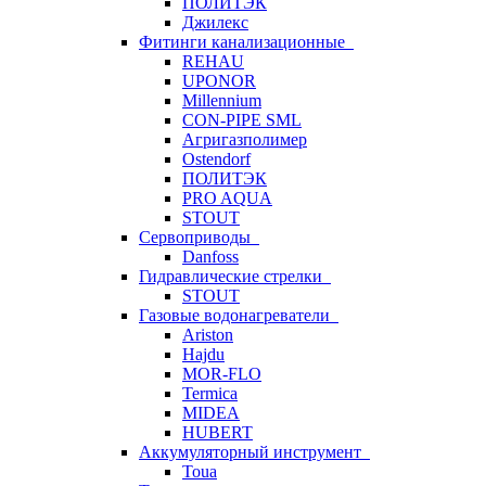
ПОЛИТЭК
Джилекс
Фитинги канализационные
REHAU
UPONOR
Millennium
CON-PIPE SML
Агригазполимер
Ostendorf
ПОЛИТЭК
PRO AQUA
STOUT
Сервоприводы
Danfoss
Гидравлические стрелки
STOUT
Газовые водонагреватели
Ariston
Hajdu
MOR-FLO
Termica
MIDEA
HUBERT
Аккумуляторный инструмент
Toua