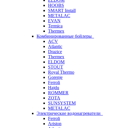
ELDOM
HOOBS
SMART Install
METALAC
EVAN
Termica
Thermex
Комбинированные бойлеры
ACV
Atlantic
Drazice
Thermex
ELDOM
STOUT
Royal Thermo
Gorenje
Ferroli
Hajdu
ROMMER
ZOTA
SUNSYSTEM
METALAC
Электрические водонагреватели
Ferroli
Ariston