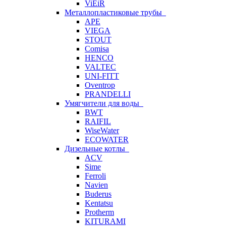
ViEiR
Металлопластиковые трубы
APE
VIEGA
STOUT
Comisa
HENCO
VALTEC
UNI-FITT
Oventrop
PRANDELLI
Умягчители для воды
BWT
RAIFIL
WiseWater
ECOWATER
Дизельные котлы
ACV
Sime
Ferroli
Navien
Buderus
Kentatsu
Protherm
KITURAMI