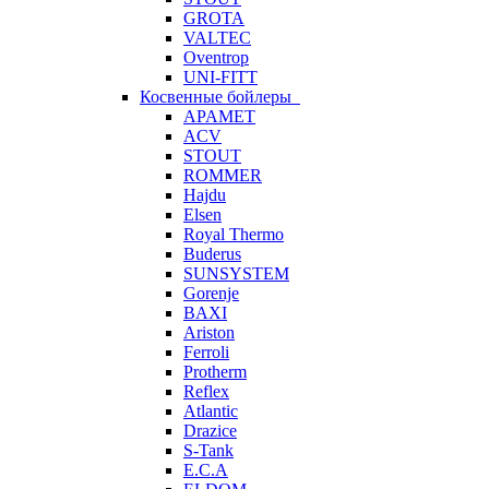
GROTA
VALTEC
Oventrop
UNI-FITT
Косвенные бойлеры
APAMET
ACV
STOUT
ROMMER
Hajdu
Elsen
Royal Thermo
Buderus
SUNSYSTEM
Gorenje
BAXI
Ariston
Ferroli
Protherm
Reflex
Atlantic
Drazice
S-Tank
E.C.A