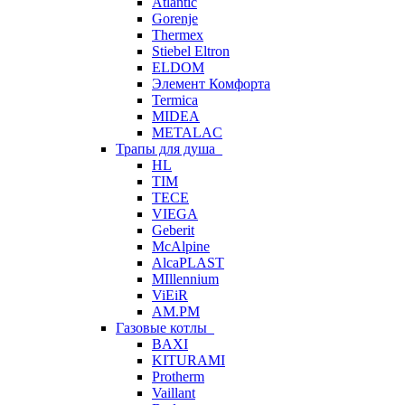
Atlantic
Gorenje
Thermex
Stiebel Eltron
ELDOM
Элемент Комфорта
Termica
MIDEA
METALAC
Трапы для душа
HL
TIM
TECE
VIEGA
Geberit
McAlpine
AlcaPLAST
MIllennium
ViEiR
AM.PM
Газовые котлы
BAXI
KITURAMI
Protherm
Vaillant