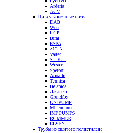
РусНИТ
Arderia
ACV
Циркуляционные насосы
DAB
Wilo
UCP
Biral
ESPA
ZOTA
Valtec
STOUT
Wester
Speroni
Aquario
Termica
Belamos
Джилекс
Grundfos
UNIPUMP
Millennium
IMP PUMPS
ROMMER
ELSEN
Трубы из сшитого полиэтилена