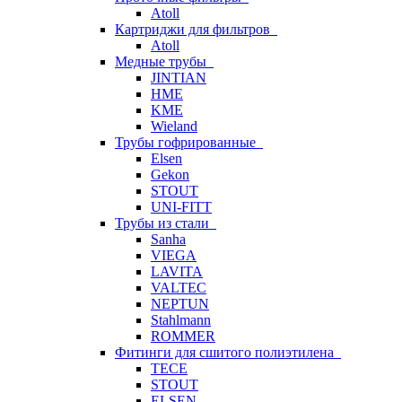
Atoll
Картриджи для фильтров
Atoll
Медные трубы
JINTIAN
HME
KME
Wieland
Трубы гофрированные
Elsen
Gekon
STOUT
UNI-FITT
Трубы из стали
Sanha
VIEGA
LAVITA
VALTEC
NEPTUN
Stahlmann
ROMMER
Фитинги для сшитого полиэтилена
TECE
STOUT
ELSEN