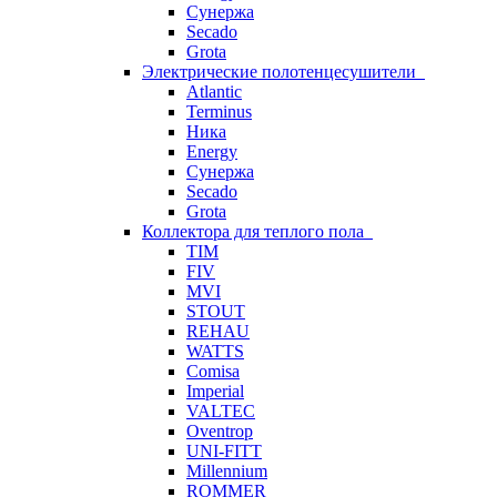
Сунержа
Secado
Grota
Электрические полотенцесушители
Atlantic
Terminus
Ника
Energy
Сунержа
Secado
Grota
Коллектора для теплого пола
TIM
FIV
MVI
STOUT
REHAU
WATTS
Comisa
Imperial
VALTEC
Oventrop
UNI-FITT
Millennium
ROMMER