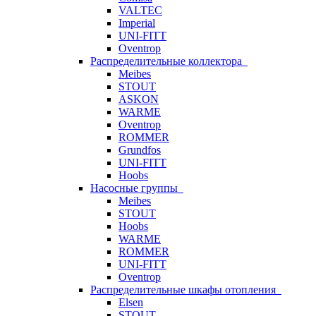
VALTEC
Imperial
UNI-FITT
Oventrop
Распределительные коллектора
Meibes
STOUT
ASKON
WARME
Oventrop
ROMMER
Grundfos
UNI-FITT
Hoobs
Насосные группы
Meibes
STOUT
Hoobs
WARME
ROMMER
UNI-FITT
Oventrop
Распределительные шкафы отопления
Elsen
STOUT