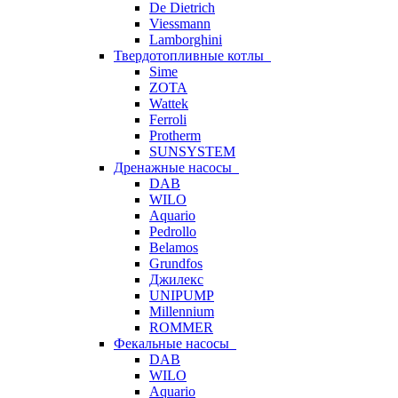
De Dietrich
Viessmann
Lamborghini
Твердотопливные котлы
Sime
ZOTA
Wattek
Ferroli
Protherm
SUNSYSTEM
Дренажные насосы
DAB
WILO
Aquario
Pedrollo
Belamos
Grundfos
Джилекс
UNIPUMP
Millennium
ROMMER
Фекальные насосы
DAB
WILO
Aquario