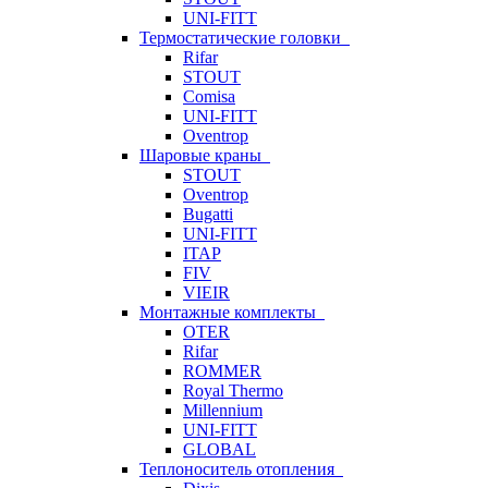
UNI-FITT
Термостатические головки
Rifar
STOUT
Comisa
UNI-FITT
Oventrop
Шаровые краны
STOUT
Oventrop
Bugatti
UNI-FITT
ITAP
FIV
VIEIR
Монтажные комплекты
OTER
Rifar
ROMMER
Royal Thermo
Millennium
UNI-FITT
GLOBAL
Теплоноситель отопления