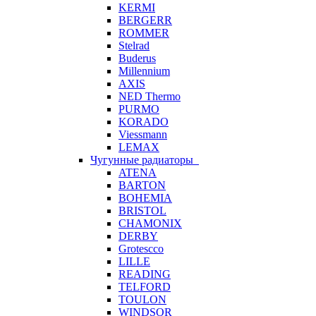
KERMI
BERGERR
ROMMER
Stelrad
Buderus
Millennium
AXIS
NED Thermo
PURMO
KORADO
Viessmann
LEMAX
Чугунные радиаторы
ATENA
BARTON
BOHEMIA
BRISTOL
CHAMONIX
DERBY
Grotescco
LILLE
READING
TELFORD
TOULON
WINDSOR