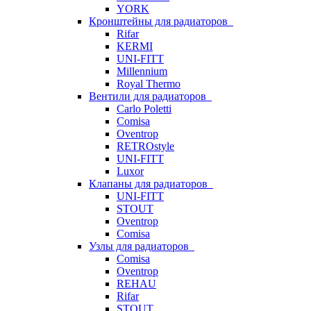
YORK
Кронштейны для радиаторов
Rifar
KERMI
UNI-FITT
Millennium
Royal Thermo
Вентили для радиаторов
Carlo Poletti
Comisa
Oventrop
RETROstyle
UNI-FITT
Luxor
Клапаны для радиаторов
UNI-FITT
STOUT
Oventrop
Comisa
Узлы для радиаторов
Comisa
Oventrop
REHAU
Rifar
STOUT