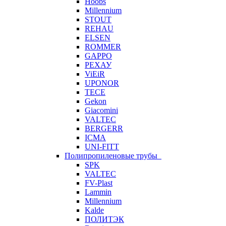
Hoobs
Millennium
STOUT
REHAU
ELSEN
ROMMER
GAPPO
РЕХАУ
ViEiR
UPONOR
TECE
Gekon
Giacomini
VALTEC
BERGERR
ICMA
UNI-FITT
Полипропиленовые трубы
SPK
VALTEC
FV-Plast
Lammin
Millennium
Kalde
ПОЛИТЭК