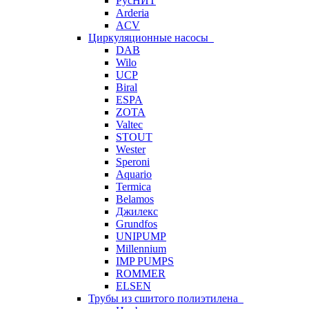
РусНИТ
Arderia
ACV
Циркуляционные насосы
DAB
Wilo
UCP
Biral
ESPA
ZOTA
Valtec
STOUT
Wester
Speroni
Aquario
Termica
Belamos
Джилекс
Grundfos
UNIPUMP
Millennium
IMP PUMPS
ROMMER
ELSEN
Трубы из сшитого полиэтилена