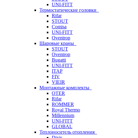
UNI-FITT
Термостатические головки
Rifar
STOUT
Comisa
UNI-FITT
Oventrop
Шаровые краны
STOUT
Oventrop
Bugatti
UNI-FITT
ITAP
FIV
VIEIR
Монтажные комплекты
OTER
Rifar
ROMMER
Royal Thermo
Millennium
UNI-FITT
GLOBAL
Теплоноситель отопления
Dixis