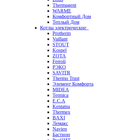
Thermagent
WARME
Комфортный Дом
Теплый Дом
Котлы электрические
Protherm
Vaillant
STOUT
Kospel
ZOTA
Ferroli
РЭКО
SAVITR
Thermo Trust
Элемент Комфорта
MIDEA
Termica
E.C.A
Kentatsu
Thermex
BAXI
Лемакс
Navien
Бастион