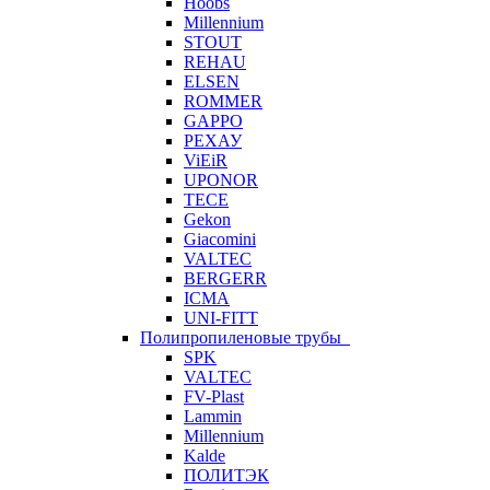
Hoobs
Millennium
STOUT
REHAU
ELSEN
ROMMER
GAPPO
РЕХАУ
ViEiR
UPONOR
TECE
Gekon
Giacomini
VALTEC
BERGERR
ICMA
UNI-FITT
Полипропиленовые трубы
SPK
VALTEC
FV-Plast
Lammin
Millennium
Kalde
ПОЛИТЭК