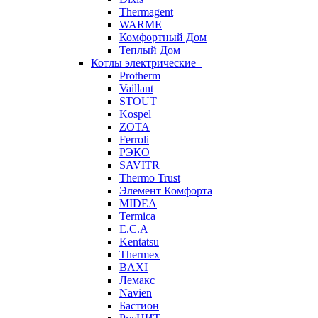
Thermagent
WARME
Комфортный Дом
Теплый Дом
Котлы электрические
Protherm
Vaillant
STOUT
Kospel
ZOTA
Ferroli
РЭКО
SAVITR
Thermo Trust
Элемент Комфорта
MIDEA
Termica
E.C.A
Kentatsu
Thermex
BAXI
Лемакс
Navien
Бастион