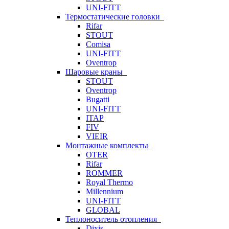
UNI-FITT
Термостатические головки
Rifar
STOUT
Comisa
UNI-FITT
Oventrop
Шаровые краны
STOUT
Oventrop
Bugatti
UNI-FITT
ITAP
FIV
VIEIR
Монтажные комплекты
OTER
Rifar
ROMMER
Royal Thermo
Millennium
UNI-FITT
GLOBAL
Теплоноситель отопления
Dixis