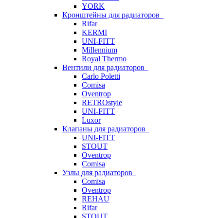
YORK
Кронштейны для радиаторов
Rifar
KERMI
UNI-FITT
Millennium
Royal Thermo
Вентили для радиаторов
Carlo Poletti
Comisa
Oventrop
RETROstyle
UNI-FITT
Luxor
Клапаны для радиаторов
UNI-FITT
STOUT
Oventrop
Comisa
Узлы для радиаторов
Comisa
Oventrop
REHAU
Rifar
STOUT