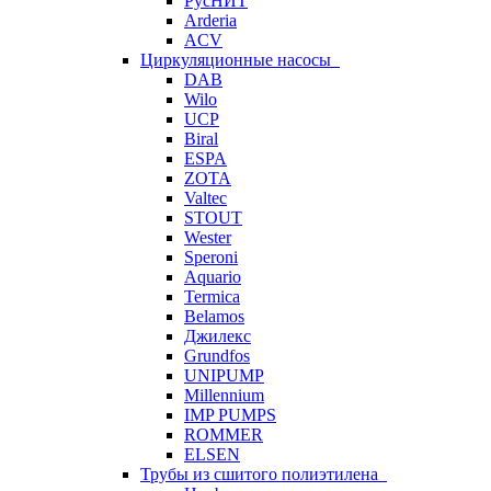
РусНИТ
Arderia
ACV
Циркуляционные насосы
DAB
Wilo
UCP
Biral
ESPA
ZOTA
Valtec
STOUT
Wester
Speroni
Aquario
Termica
Belamos
Джилекс
Grundfos
UNIPUMP
Millennium
IMP PUMPS
ROMMER
ELSEN
Трубы из сшитого полиэтилена