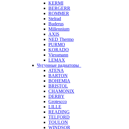
KERMI
BERGERR
ROMMER
Stelrad
Buderus
Millennium
AXIS
NED Thermo
PURMO
KORADO
Viessmann
LEMAX
Чугунные радиаторы
ATENA
BARTON
BOHEMIA
BRISTOL
CHAMONIX
DERBY
Grotescco
LILLE
READING
TELFORD
TOULON
WINDSOR