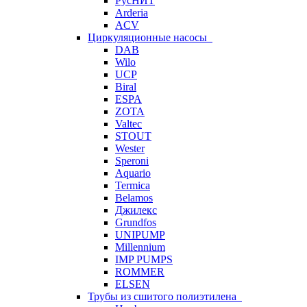
РусНИТ
Arderia
ACV
Циркуляционные насосы
DAB
Wilo
UCP
Biral
ESPA
ZOTA
Valtec
STOUT
Wester
Speroni
Aquario
Termica
Belamos
Джилекс
Grundfos
UNIPUMP
Millennium
IMP PUMPS
ROMMER
ELSEN
Трубы из сшитого полиэтилена