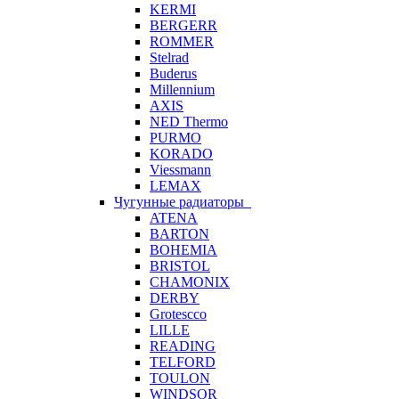
KERMI
BERGERR
ROMMER
Stelrad
Buderus
Millennium
AXIS
NED Thermo
PURMO
KORADO
Viessmann
LEMAX
Чугунные радиаторы
ATENA
BARTON
BOHEMIA
BRISTOL
CHAMONIX
DERBY
Grotescco
LILLE
READING
TELFORD
TOULON
WINDSOR