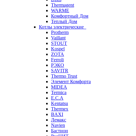
Thermagent
WARME
Комфортный Дом
Теплый Дом
Котлы электрические
Protherm
Vaillant
STOUT
Kospel
ZOTA
Ferroli
РЭКО
SAVITR
Thermo Trust
Элемент Комфорта
MIDEA
Termica
E.C.A
Kentatsu
Thermex
BAXI
Лемакс
Navien
Бастион