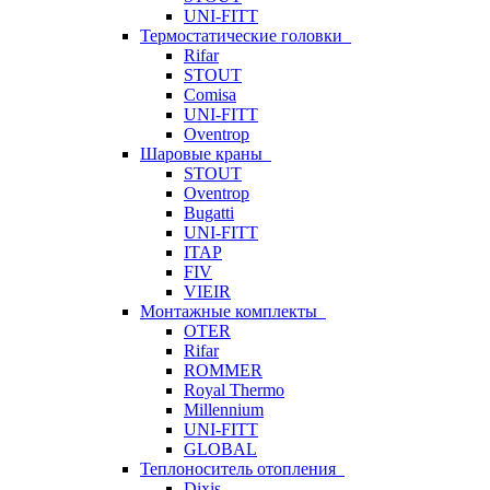
UNI-FITT
Термостатические головки
Rifar
STOUT
Comisa
UNI-FITT
Oventrop
Шаровые краны
STOUT
Oventrop
Bugatti
UNI-FITT
ITAP
FIV
VIEIR
Монтажные комплекты
OTER
Rifar
ROMMER
Royal Thermo
Millennium
UNI-FITT
GLOBAL
Теплоноситель отопления
Dixis