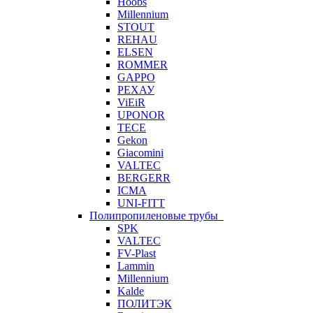
Hoobs
Millennium
STOUT
REHAU
ELSEN
ROMMER
GAPPO
РЕХАУ
ViEiR
UPONOR
TECE
Gekon
Giacomini
VALTEC
BERGERR
ICMA
UNI-FITT
Полипропиленовые трубы
SPK
VALTEC
FV-Plast
Lammin
Millennium
Kalde
ПОЛИТЭК