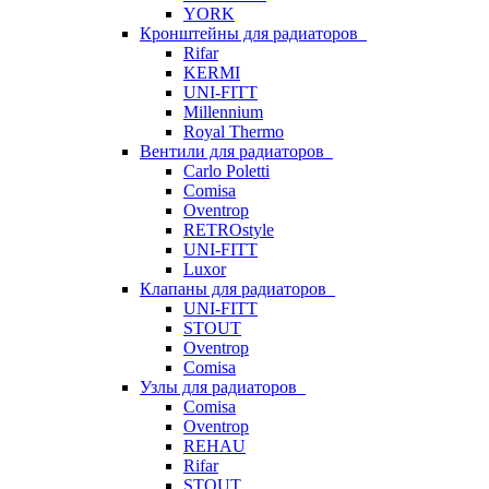
YORK
Кронштейны для радиаторов
Rifar
KERMI
UNI-FITT
Millennium
Royal Thermo
Вентили для радиаторов
Carlo Poletti
Comisa
Oventrop
RETROstyle
UNI-FITT
Luxor
Клапаны для радиаторов
UNI-FITT
STOUT
Oventrop
Comisa
Узлы для радиаторов
Comisa
Oventrop
REHAU
Rifar
STOUT