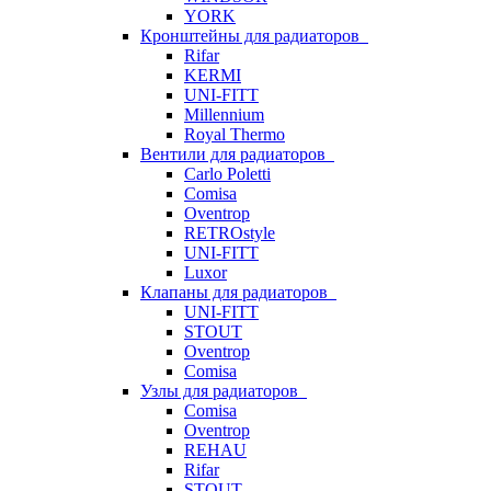
YORK
Кронштейны для радиаторов
Rifar
KERMI
UNI-FITT
Millennium
Royal Thermo
Вентили для радиаторов
Carlo Poletti
Comisa
Oventrop
RETROstyle
UNI-FITT
Luxor
Клапаны для радиаторов
UNI-FITT
STOUT
Oventrop
Comisa
Узлы для радиаторов
Comisa
Oventrop
REHAU
Rifar
STOUT