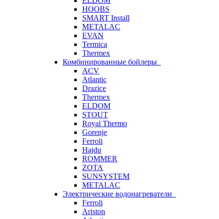
ELDOM
HOOBS
SMART Install
METALAC
EVAN
Termica
Thermex
Комбинированные бойлеры
ACV
Atlantic
Drazice
Thermex
ELDOM
STOUT
Royal Thermo
Gorenje
Ferroli
Hajdu
ROMMER
ZOTA
SUNSYSTEM
METALAC
Электрические водонагреватели
Ferroli
Ariston