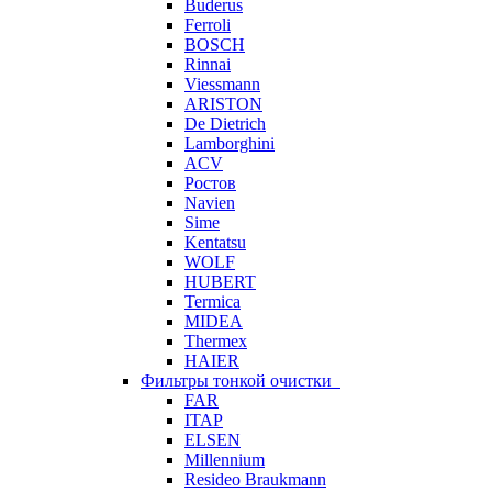
Buderus
Ferroli
BOSCH
Rinnai
Viessmann
ARISTON
De Dietrich
Lamborghini
ACV
Ростов
Navien
Sime
Kentatsu
WOLF
HUBERT
Termica
MIDEA
Thermex
HAIER
Фильтры тонкой очистки
FAR
ITAP
ELSEN
Millennium
Resideo Braukmann