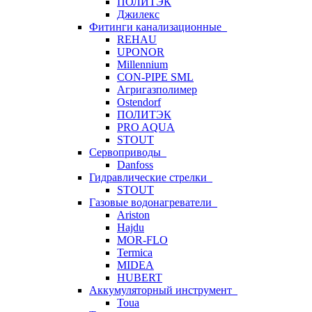
ПОЛИТЭК
Джилекс
Фитинги канализационные
REHAU
UPONOR
Millennium
CON-PIPE SML
Агригазполимер
Ostendorf
ПОЛИТЭК
PRO AQUA
STOUT
Сервоприводы
Danfoss
Гидравлические стрелки
STOUT
Газовые водонагреватели
Ariston
Hajdu
MOR-FLO
Termica
MIDEA
HUBERT
Аккумуляторный инструмент
Toua