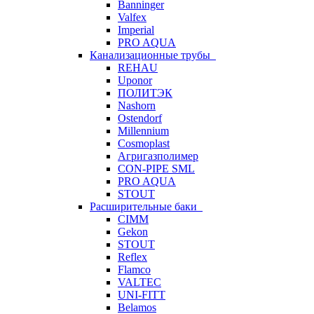
Banninger
Valfex
Imperial
PRO AQUA
Канализационные трубы
REHAU
Uponor
ПОЛИТЭК
Nashorn
Ostendorf
Millennium
Cosmoplast
Агригазполимер
CON-PIPE SML
PRO AQUA
STOUT
Расширительные баки
CIMM
Gekon
STOUT
Reflex
Flamco
VALTEC
UNI-FITT
Belamos