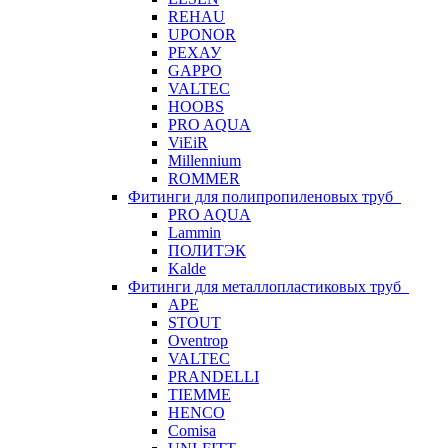
REHAU
UPONOR
РЕХАУ
GAPPO
VALTEC
HOOBS
PRO AQUA
ViEiR
Millennium
ROMMER
Фитинги для полипропиленовых труб
PRO AQUA
Lammin
ПОЛИТЭК
Kalde
Фитинги для металлопластиковых труб
APE
STOUT
Oventrop
VALTEC
PRANDELLI
TIEMME
HENCO
Comisa