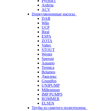
РусНИТ
Arderia
ACV
Циркуляционные насосы
DAB
Wilo
UCP
Biral
ESPA
ZOTA
Valtec
STOUT
Wester
Speroni
Aquario
Termica
Belamos
Джилекс
Grundfos
UNIPUMP
Millennium
IMP PUMPS
ROMMER
ELSEN
Трубы из сшитого полиэтилена