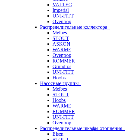
VALTEC
Imperial
UNI-FITT
Oventrop
Распределительные коллектора
Meibes
STOUT
ASKON
WARME
Oventrop
ROMMER
Grundfos
UNI-FITT
Hoobs
Насосные группы
Meibes
STOUT
Hoobs
WARME
ROMMER
UNI-FITT
Oventrop
Распределительные шкафы отопления
Elsen
STOUT