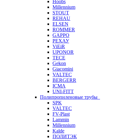
Hoobs
Millennium
STOUT
REHAU
ELSEN
ROMMER
GAPPO
РЕХАУ
ViEiR
UPONOR
TECE
Gekon
Giacomini
VALTEC
BERGERR
ICMA
UNI-FITT
Полипропиленовые трубы
SPK
VALTEC
FV-Plast
Lammin
Millennium
Kalde
ПОЛИТЭК