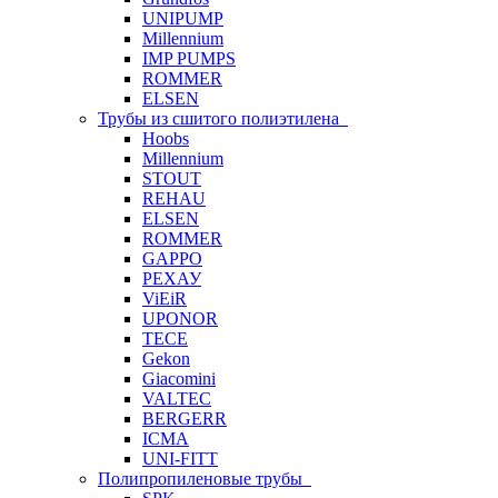
UNIPUMP
Millennium
IMP PUMPS
ROMMER
ELSEN
Трубы из сшитого полиэтилена
Hoobs
Millennium
STOUT
REHAU
ELSEN
ROMMER
GAPPO
РЕХАУ
ViEiR
UPONOR
TECE
Gekon
Giacomini
VALTEC
BERGERR
ICMA
UNI-FITT
Полипропиленовые трубы