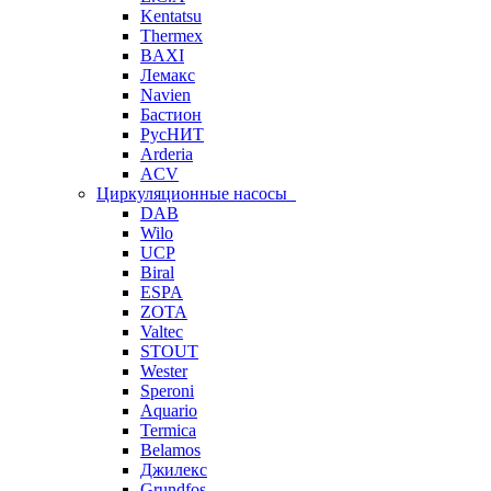
Kentatsu
Thermex
BAXI
Лемакс
Navien
Бастион
РусНИТ
Arderia
ACV
Циркуляционные насосы
DAB
Wilo
UCP
Biral
ESPA
ZOTA
Valtec
STOUT
Wester
Speroni
Aquario
Termica
Belamos
Джилекс
Grundfos