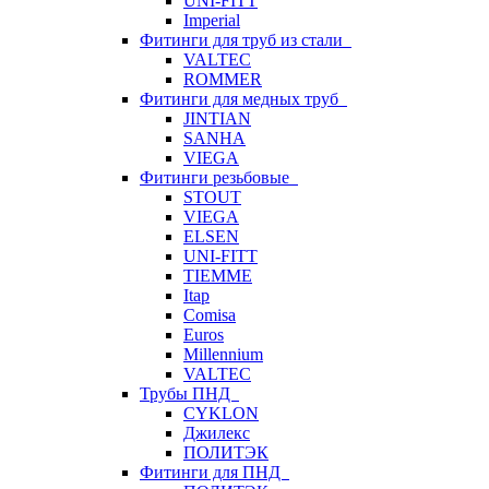
UNI-FITT
Imperial
Фитинги для труб из стали
VALTEC
ROMMER
Фитинги для медных труб
JINTIAN
SANHA
VIEGA
Фитинги резьбовые
STOUT
VIEGA
ELSEN
UNI-FITT
TIEMME
Itap
Comisa
Euros
Millennium
VALTEC
Трубы ПНД
CYKLON
Джилекс
ПОЛИТЭК
Фитинги для ПНД