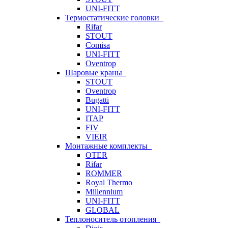
UNI-FITT
Термостатические головки
Rifar
STOUT
Comisa
UNI-FITT
Oventrop
Шаровые краны
STOUT
Oventrop
Bugatti
UNI-FITT
ITAP
FIV
VIEIR
Монтажные комплекты
OTER
Rifar
ROMMER
Royal Thermo
Millennium
UNI-FITT
GLOBAL
Теплоноситель отопления