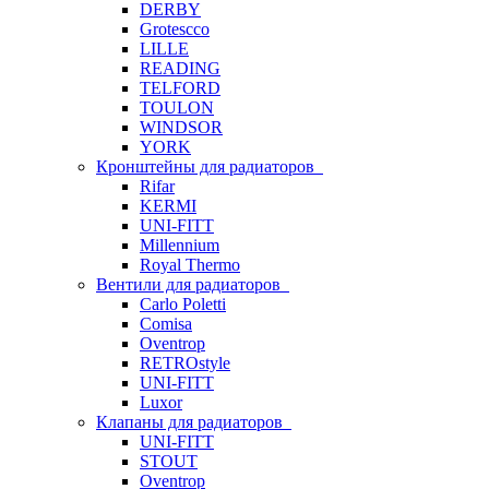
DERBY
Grotescco
LILLE
READING
TELFORD
TOULON
WINDSOR
YORK
Кронштейны для радиаторов
Rifar
KERMI
UNI-FITT
Millennium
Royal Thermo
Вентили для радиаторов
Carlo Poletti
Comisa
Oventrop
RETROstyle
UNI-FITT
Luxor
Клапаны для радиаторов
UNI-FITT
STOUT
Oventrop