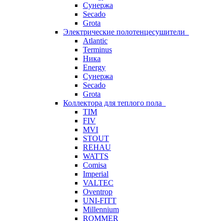
Сунержа
Secado
Grota
Электрические полотенцесушители
Atlantic
Terminus
Ника
Energy
Сунержа
Secado
Grota
Коллектора для теплого пола
TIM
FIV
MVI
STOUT
REHAU
WATTS
Comisa
Imperial
VALTEC
Oventrop
UNI-FITT
Millennium
ROMMER