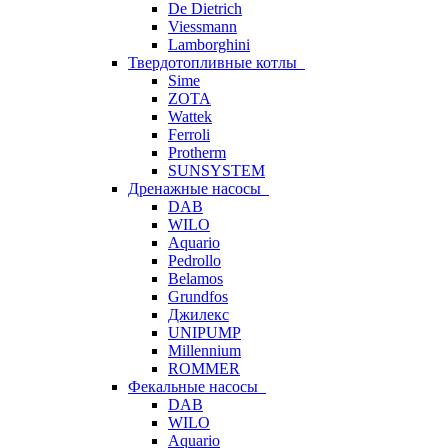
De Dietrich
Viessmann
Lamborghini
Твердотопливные котлы
Sime
ZOTA
Wattek
Ferroli
Protherm
SUNSYSTEM
Дренажные насосы
DAB
WILO
Aquario
Pedrollo
Belamos
Grundfos
Джилекс
UNIPUMP
Millennium
ROMMER
Фекальные насосы
DAB
WILO
Aquario