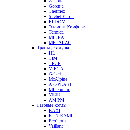
Atlantic
Gorenje
Thermex
Stiebel Eltron
ELDOM
Элемент Комфорта
Termica
MIDEA
METALAC
Трапы для душа
HL
TIM
TECE
VIEGA
Geberit
McAlpine
AlcaPLAST
MIllennium
ViEiR
AM.PM
Газовые котлы
BAXI
KITURAMI
Protherm
Vaillant