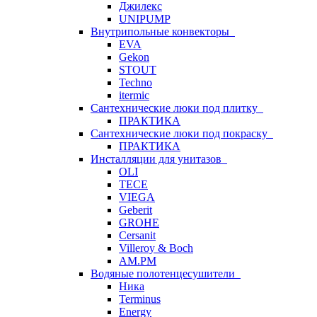
Джилекс
UNIPUMP
Внутрипольные конвекторы
EVA
Gekon
STOUT
Techno
itermic
Сантехнические люки под плитку
ПРАКТИКА
Сантехнические люки под покраску
ПРАКТИКА
Инсталляции для унитазов
OLI
TECE
VIEGA
Geberit
GROHE
Cersanit
Villeroy & Boch
AM.PM
Водяные полотенцесушители
Ника
Terminus
Energy