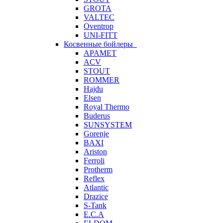
GROTA
VALTEC
Oventrop
UNI-FITT
Косвенные бойлеры
APAMET
ACV
STOUT
ROMMER
Hajdu
Elsen
Royal Thermo
Buderus
SUNSYSTEM
Gorenje
BAXI
Ariston
Ferroli
Protherm
Reflex
Atlantic
Drazice
S-Tank
E.C.A