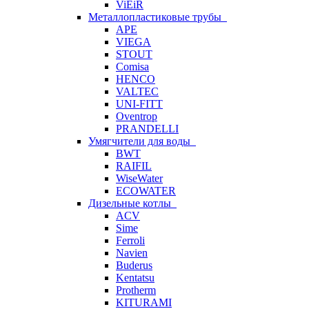
ViEiR
Металлопластиковые трубы
APE
VIEGA
STOUT
Comisa
HENCO
VALTEC
UNI-FITT
Oventrop
PRANDELLI
Умягчители для воды
BWT
RAIFIL
WiseWater
ECOWATER
Дизельные котлы
ACV
Sime
Ferroli
Navien
Buderus
Kentatsu
Protherm
KITURAMI