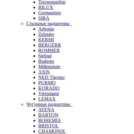
Теплоприбор
BILUX
Germanium
SIRA
Стальные радиаторы
Arbonia
Zehnder
KERMI
BERGERR
ROMMER
Stelrad
Buderus
Millennium
AXIS
NED Thermo
PURMO
KORADO
Viessmann
LEMAX
Чугунные радиаторы
ATENA
BARTON
BOHEMIA
BRISTOL
CHAMONIX