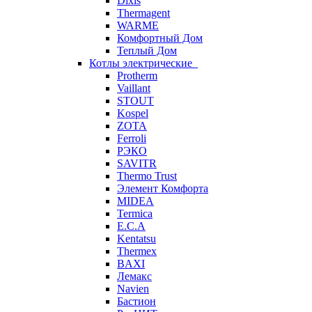
Dixis
Thermagent
WARME
Комфортный Дом
Теплый Дом
Котлы электрические
Protherm
Vaillant
STOUT
Kospel
ZOTA
Ferroli
РЭКО
SAVITR
Thermo Trust
Элемент Комфорта
MIDEA
Termica
E.C.A
Kentatsu
Thermex
BAXI
Лемакс
Navien
Бастион