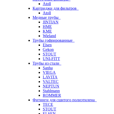
Atoll
Картриджи для фильтров
Atoll
Медные трубы
JINTIAN
HME
KME
Wieland
Трубы гофрированные
Elsen
Gekon
STOUT
UNI-FITT
Трубы из стали
Sanha
VIEGA
LAVITA
VALTEC
NEPTUN
Stahlmann
ROMMER
Фитинги для сшитого полиэтилена
TECE
STOUT
ELSEN