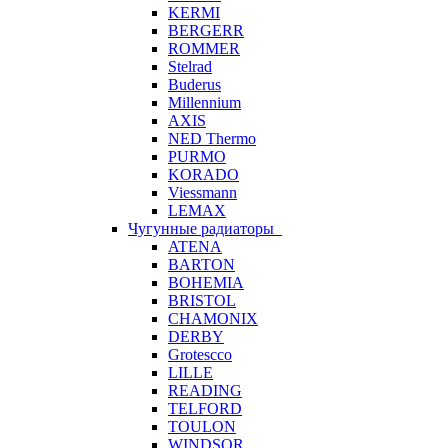
KERMI
BERGERR
ROMMER
Stelrad
Buderus
Millennium
AXIS
NED Thermo
PURMO
KORADO
Viessmann
LEMAX
Чугунные радиаторы
ATENA
BARTON
BOHEMIA
BRISTOL
CHAMONIX
DERBY
Grotescco
LILLE
READING
TELFORD
TOULON
WINDSOR