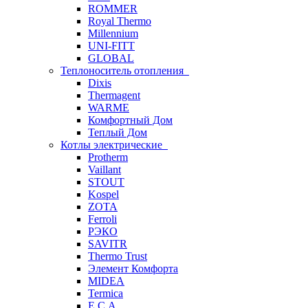
ROMMER
Royal Thermo
Millennium
UNI-FITT
GLOBAL
Теплоноситель отопления
Dixis
Thermagent
WARME
Комфортный Дом
Теплый Дом
Котлы электрические
Protherm
Vaillant
STOUT
Kospel
ZOTA
Ferroli
РЭКО
SAVITR
Thermo Trust
Элемент Комфорта
MIDEA
Termica
E.C.A