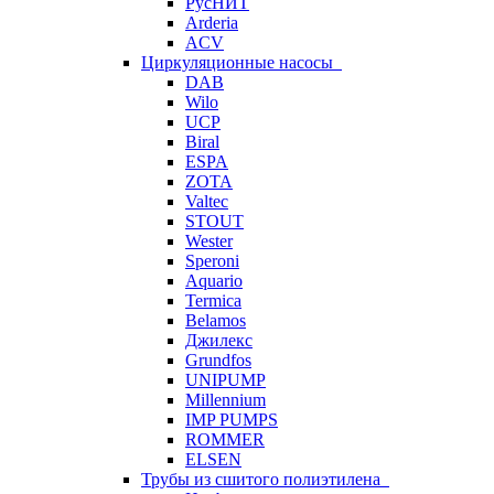
РусНИТ
Arderia
ACV
Циркуляционные насосы
DAB
Wilo
UCP
Biral
ESPA
ZOTA
Valtec
STOUT
Wester
Speroni
Aquario
Termica
Belamos
Джилекс
Grundfos
UNIPUMP
Millennium
IMP PUMPS
ROMMER
ELSEN
Трубы из сшитого полиэтилена