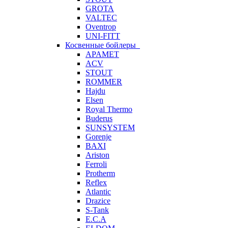
GROTA
VALTEC
Oventrop
UNI-FITT
Косвенные бойлеры
APAMET
ACV
STOUT
ROMMER
Hajdu
Elsen
Royal Thermo
Buderus
SUNSYSTEM
Gorenje
BAXI
Ariston
Ferroli
Protherm
Reflex
Atlantic
Drazice
S-Tank
E.C.A