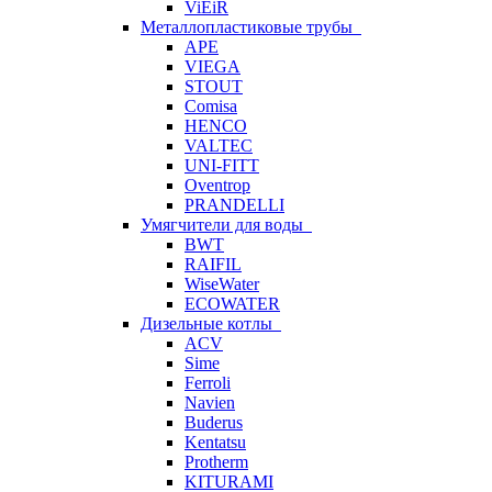
ViEiR
Металлопластиковые трубы
APE
VIEGA
STOUT
Comisa
HENCO
VALTEC
UNI-FITT
Oventrop
PRANDELLI
Умягчители для воды
BWT
RAIFIL
WiseWater
ECOWATER
Дизельные котлы
ACV
Sime
Ferroli
Navien
Buderus
Kentatsu
Protherm
KITURAMI