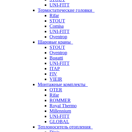
UNI-FITT
Термостатические головки
Rifar
STOUT
Comisa
UNI-FITT
Oventrop
Шаровые краны
STOUT
Oventrop
Bugatti
UNI-FITT
ITAP
FIV
VIEIR
Монтажные комплекты
OTER
Rifar
ROMMER
Royal Thermo
Millennium
UNI-FITT
GLOBAL
Теплоноситель отопления