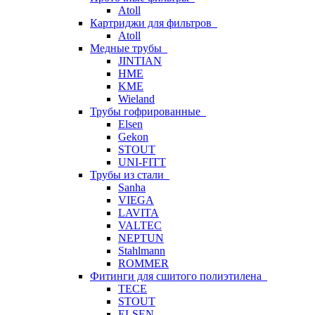
Atoll
Картриджи для фильтров
Atoll
Медные трубы
JINTIAN
HME
KME
Wieland
Трубы гофрированные
Elsen
Gekon
STOUT
UNI-FITT
Трубы из стали
Sanha
VIEGA
LAVITA
VALTEC
NEPTUN
Stahlmann
ROMMER
Фитинги для сшитого полиэтилена
TECE
STOUT
ELSEN