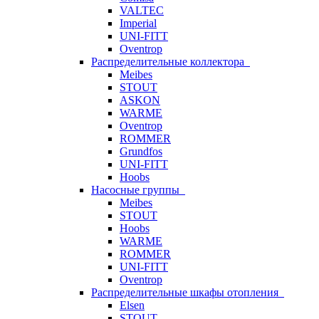
VALTEC
Imperial
UNI-FITT
Oventrop
Распределительные коллектора
Meibes
STOUT
ASKON
WARME
Oventrop
ROMMER
Grundfos
UNI-FITT
Hoobs
Насосные группы
Meibes
STOUT
Hoobs
WARME
ROMMER
UNI-FITT
Oventrop
Распределительные шкафы отопления
Elsen
STOUT