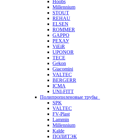
Hoobs
Millennium
STOUT
REHAU
ELSEN
ROMMER
GAPPO
РЕХАУ
ViEiR
UPONOR
TECE
Gekon
Giacomini
VALTEC
BERGERR
ICMA
UNI-FITT
Полипропиленовые трубы
SPK
VALTEC
FV-Plast
Lammin
Millennium
Kalde
ПОЛИТЭК