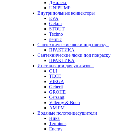
Джилекс
UNIPUMP
Внутрипольные конвекторы
EVA
Gekon
STOUT
Techno
itermic
Сантехнические люки под плитку
ПРАКТИКА
Сантехнические люки под покраску
ПРАКТИКА
Инсталляции для унитазов
OLI
TECE
VIEGA
Geberit
GROHE
Cersanit
Villeroy & Boch
AM.PM
Водяные полотенцесушители
Ника
Terminus
Energy