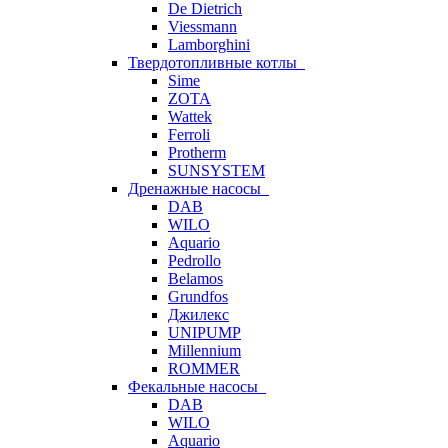
De Dietrich
Viessmann
Lamborghini
Твердотопливные котлы
Sime
ZOTA
Wattek
Ferroli
Protherm
SUNSYSTEM
Дренажные насосы
DAB
WILO
Aquario
Pedrollo
Belamos
Grundfos
Джилекс
UNIPUMP
Millennium
ROMMER
Фекальные насосы
DAB
WILO
Aquario