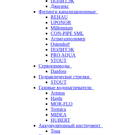
ПОЛИТЭК
Джилекс
Фитинги канализационные
REHAU
UPONOR
Millennium
CON-PIPE SML
Агригазполимер
Ostendorf
ПОЛИТЭК
PRO AQUA
STOUT
Сервоприводы
Danfoss
Гидравлические стрелки
STOUT
Газовые водонагреватели
Ariston
Hajdu
MOR-FLO
Termica
MIDEA
HUBERT
Аккумуляторный инструмент
Toua