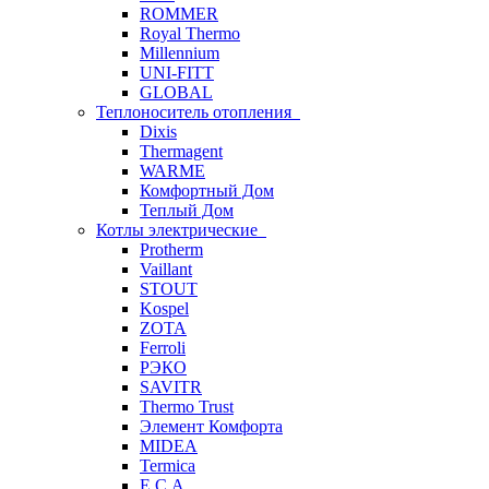
ROMMER
Royal Thermo
Millennium
UNI-FITT
GLOBAL
Теплоноситель отопления
Dixis
Thermagent
WARME
Комфортный Дом
Теплый Дом
Котлы электрические
Protherm
Vaillant
STOUT
Kospel
ZOTA
Ferroli
РЭКО
SAVITR
Thermo Trust
Элемент Комфорта
MIDEA
Termica
E.C.A