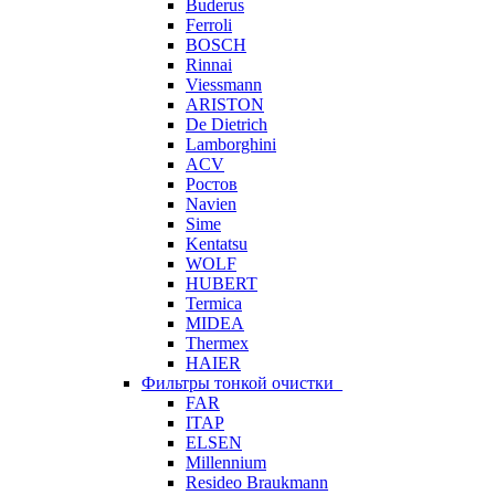
Buderus
Ferroli
BOSCH
Rinnai
Viessmann
ARISTON
De Dietrich
Lamborghini
ACV
Ростов
Navien
Sime
Kentatsu
WOLF
HUBERT
Termica
MIDEA
Thermex
HAIER
Фильтры тонкой очистки
FAR
ITAP
ELSEN
Millennium
Resideo Braukmann