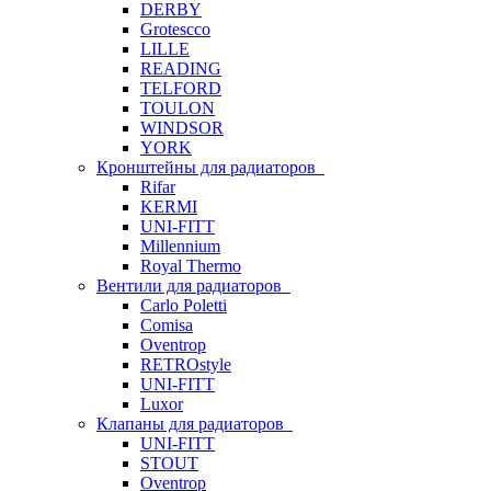
DERBY
Grotescco
LILLE
READING
TELFORD
TOULON
WINDSOR
YORK
Кронштейны для радиаторов
Rifar
KERMI
UNI-FITT
Millennium
Royal Thermo
Вентили для радиаторов
Carlo Poletti
Comisa
Oventrop
RETROstyle
UNI-FITT
Luxor
Клапаны для радиаторов
UNI-FITT
STOUT
Oventrop