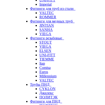
UNI-FITT
Imperial
Фитинги для труб из стали
VALTEC
ROMMER
Фитинги для медных труб
JINTIAN
SANHA
VIEGA
Фитинги резьбовые
STOUT
VIEGA
ELSEN
UNI-FITT
TIEMME
Itap
Comisa
Euros
Millennium
VALTEC
Трубы ПНД
CYKLON
Джилекс
ПОЛИТЭК
Фитинги для ПНД