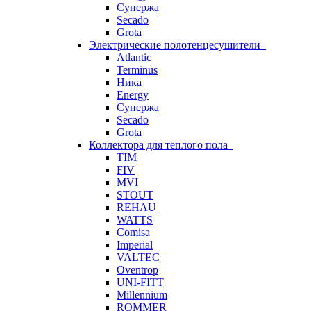
Сунержа
Secado
Grota
Электрические полотенцесушители
Atlantic
Terminus
Ника
Energy
Сунержа
Secado
Grota
Коллектора для теплого пола
TIM
FIV
MVI
STOUT
REHAU
WATTS
Comisa
Imperial
VALTEC
Oventrop
UNI-FITT
Millennium
ROMMER