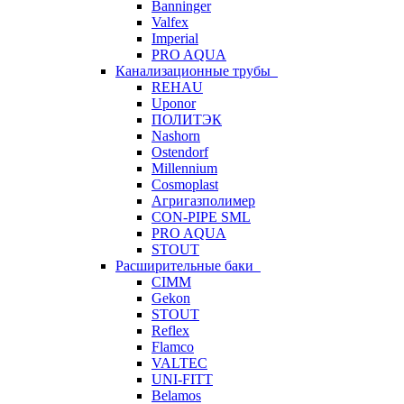
Banninger
Valfex
Imperial
PRO AQUA
Канализационные трубы
REHAU
Uponor
ПОЛИТЭК
Nashorn
Ostendorf
Millennium
Cosmoplast
Агригазполимер
CON-PIPE SML
PRO AQUA
STOUT
Расширительные баки
CIMM
Gekon
STOUT
Reflex
Flamco
VALTEC
UNI-FITT
Belamos