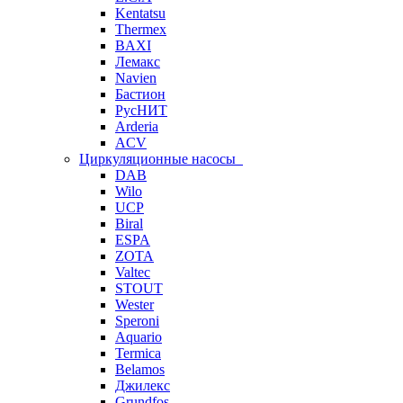
Kentatsu
Thermex
BAXI
Лемакс
Navien
Бастион
РусНИТ
Arderia
ACV
Циркуляционные насосы
DAB
Wilo
UCP
Biral
ESPA
ZOTA
Valtec
STOUT
Wester
Speroni
Aquario
Termica
Belamos
Джилекс
Grundfos