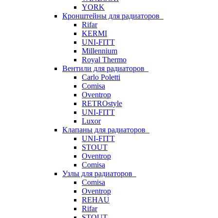
YORK
Кронштейны для радиаторов
Rifar
KERMI
UNI-FITT
Millennium
Royal Thermo
Вентили для радиаторов
Carlo Poletti
Comisa
Oventrop
RETROstyle
UNI-FITT
Luxor
Клапаны для радиаторов
UNI-FITT
STOUT
Oventrop
Comisa
Узлы для радиаторов
Comisa
Oventrop
REHAU
Rifar
STOUT