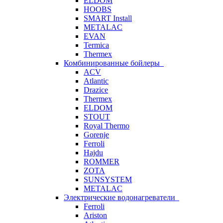
ELDOM
HOOBS
SMART Install
METALAC
EVAN
Termica
Thermex
Комбинированные бойлеры
ACV
Atlantic
Drazice
Thermex
ELDOM
STOUT
Royal Thermo
Gorenje
Ferroli
Hajdu
ROMMER
ZOTA
SUNSYSTEM
METALAC
Электрические водонагреватели
Ferroli
Ariston