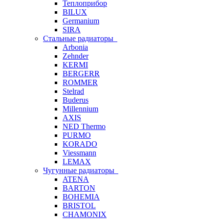
Теплоприбор
BILUX
Germanium
SIRA
Стальные радиаторы
Arbonia
Zehnder
KERMI
BERGERR
ROMMER
Stelrad
Buderus
Millennium
AXIS
NED Thermo
PURMO
KORADO
Viessmann
LEMAX
Чугунные радиаторы
ATENA
BARTON
BOHEMIA
BRISTOL
CHAMONIX