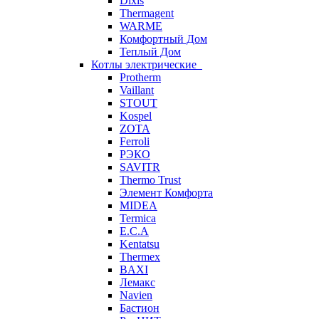
Dixis
Thermagent
WARME
Комфортный Дом
Теплый Дом
Котлы электрические
Protherm
Vaillant
STOUT
Kospel
ZOTA
Ferroli
РЭКО
SAVITR
Thermo Trust
Элемент Комфорта
MIDEA
Termica
E.C.A
Kentatsu
Thermex
BAXI
Лемакс
Navien
Бастион