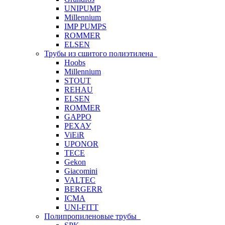
UNIPUMP
Millennium
IMP PUMPS
ROMMER
ELSEN
Трубы из сшитого полиэтилена
Hoobs
Millennium
STOUT
REHAU
ELSEN
ROMMER
GAPPO
РЕХАУ
ViEiR
UPONOR
TECE
Gekon
Giacomini
VALTEC
BERGERR
ICMA
UNI-FITT
Полипропиленовые трубы