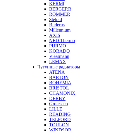
KERMI
BERGERR
ROMMER
Stelrad
Buderus
Millennium
AXIS
NED Thermo
PURMO
KORADO
Viessmann
LEMAX
Чугунные радиаторы
ATENA
BARTON
BOHEMIA
BRISTOL
CHAMONIX
DERBY
Grotescco
LILLE
READING
TELFORD
TOULON
WINDSOR