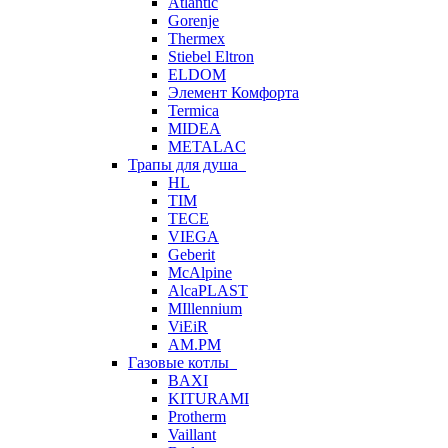
Atlantic
Gorenje
Thermex
Stiebel Eltron
ELDOM
Элемент Комфорта
Termica
MIDEA
METALAC
Трапы для душа
HL
TIM
TECE
VIEGA
Geberit
McAlpine
AlcaPLAST
MIllennium
ViEiR
AM.PM
Газовые котлы
BAXI
KITURAMI
Protherm
Vaillant