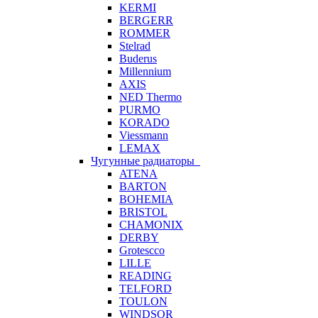
KERMI
BERGERR
ROMMER
Stelrad
Buderus
Millennium
AXIS
NED Thermo
PURMO
KORADO
Viessmann
LEMAX
Чугунные радиаторы
ATENA
BARTON
BOHEMIA
BRISTOL
CHAMONIX
DERBY
Grotescco
LILLE
READING
TELFORD
TOULON
WINDSOR