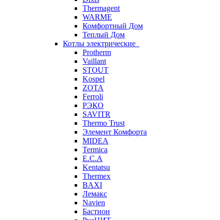
Thermagent
WARME
Комфортный Дом
Теплый Дом
Котлы электрические
Protherm
Vaillant
STOUT
Kospel
ZOTA
Ferroli
РЭКО
SAVITR
Thermo Trust
Элемент Комфорта
MIDEA
Termica
E.C.A
Kentatsu
Thermex
BAXI
Лемакс
Navien
Бастион