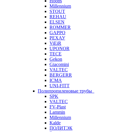
Hoobs
Millennium
STOUT
REHAU
ELSEN
ROMMER
GAPPO
РЕХАУ
ViEiR
UPONOR
TECE
Gekon
Giacomini
VALTEC
BERGERR
ICMA
UNI-FITT
Полипропиленовые трубы
SPK
VALTEC
FV-Plast
Lammin
Millennium
Kalde
ПОЛИТЭК