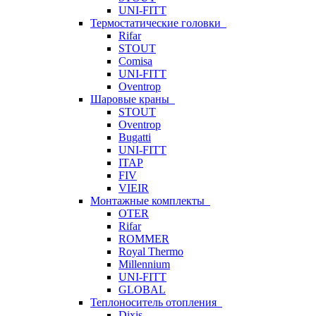
UNI-FITT
Термостатические головки
Rifar
STOUT
Comisa
UNI-FITT
Oventrop
Шаровые краны
STOUT
Oventrop
Bugatti
UNI-FITT
ITAP
FIV
VIEIR
Монтажные комплекты
OTER
Rifar
ROMMER
Royal Thermo
Millennium
UNI-FITT
GLOBAL
Теплоноситель отопления
Dixis