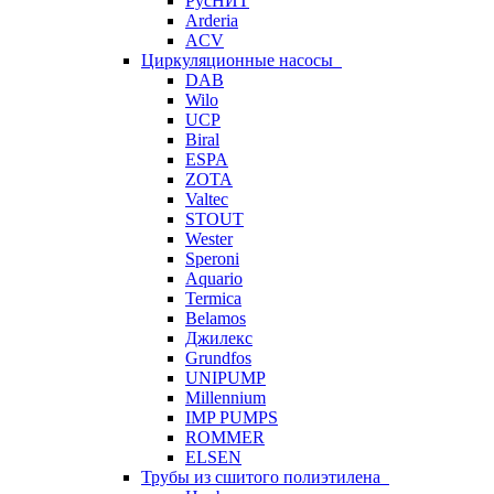
РусНИТ
Arderia
ACV
Циркуляционные насосы
DAB
Wilo
UCP
Biral
ESPA
ZOTA
Valtec
STOUT
Wester
Speroni
Aquario
Termica
Belamos
Джилекс
Grundfos
UNIPUMP
Millennium
IMP PUMPS
ROMMER
ELSEN
Трубы из сшитого полиэтилена