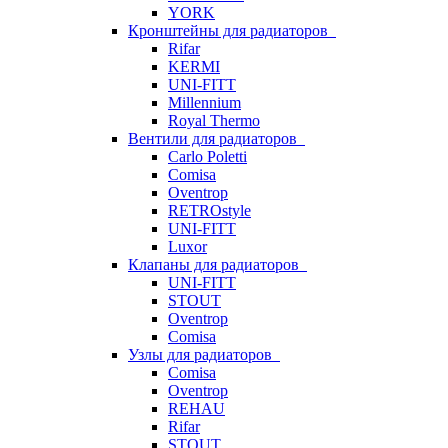
YORK
Кронштейны для радиаторов
Rifar
KERMI
UNI-FITT
Millennium
Royal Thermo
Вентили для радиаторов
Carlo Poletti
Comisa
Oventrop
RETROstyle
UNI-FITT
Luxor
Клапаны для радиаторов
UNI-FITT
STOUT
Oventrop
Comisa
Узлы для радиаторов
Comisa
Oventrop
REHAU
Rifar
STOUT