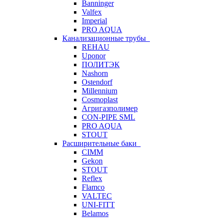
Banninger
Valfex
Imperial
PRO AQUA
Канализационные трубы
REHAU
Uponor
ПОЛИТЭК
Nashorn
Ostendorf
Millennium
Cosmoplast
Агригазполимер
CON-PIPE SML
PRO AQUA
STOUT
Расширительные баки
CIMM
Gekon
STOUT
Reflex
Flamco
VALTEC
UNI-FITT
Belamos