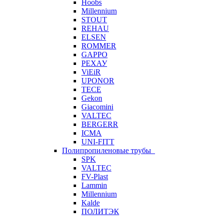
Hoobs
Millennium
STOUT
REHAU
ELSEN
ROMMER
GAPPO
РЕХАУ
ViEiR
UPONOR
TECE
Gekon
Giacomini
VALTEC
BERGERR
ICMA
UNI-FITT
Полипропиленовые трубы
SPK
VALTEC
FV-Plast
Lammin
Millennium
Kalde
ПОЛИТЭК