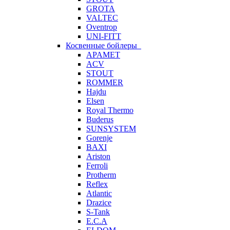
GROTA
VALTEC
Oventrop
UNI-FITT
Косвенные бойлеры
APAMET
ACV
STOUT
ROMMER
Hajdu
Elsen
Royal Thermo
Buderus
SUNSYSTEM
Gorenje
BAXI
Ariston
Ferroli
Protherm
Reflex
Atlantic
Drazice
S-Tank
E.C.A