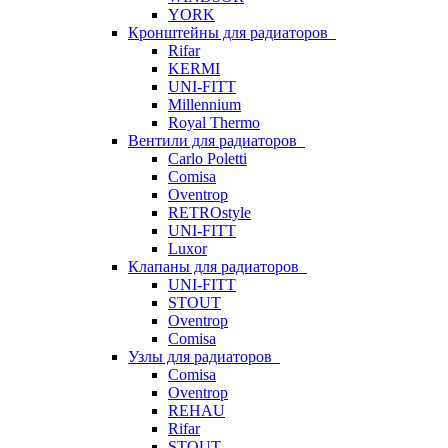
YORK
Кронштейны для радиаторов
Rifar
KERMI
UNI-FITT
Millennium
Royal Thermo
Вентили для радиаторов
Carlo Poletti
Comisa
Oventrop
RETROstyle
UNI-FITT
Luxor
Клапаны для радиаторов
UNI-FITT
STOUT
Oventrop
Comisa
Узлы для радиаторов
Comisa
Oventrop
REHAU
Rifar
STOUT