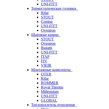
UNI-FITT
Термостатические головки
Rifar
STOUT
Comisa
UNI-FITT
Oventrop
Шаровые краны
STOUT
Oventrop
Bugatti
UNI-FITT
ITAP
FIV
VIEIR
Монтажные комплекты
OTER
Rifar
ROMMER
Royal Thermo
Millennium
UNI-FITT
GLOBAL
Теплоноситель отопления