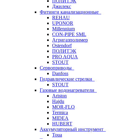
ПОЛИТЭК
Джилекс
Фитинги канализационные
REHAU
UPONOR
Millennium
CON-PIPE SML
Агригазполимер
Ostendorf
ПОЛИТЭК
PRO AQUA
STOUT
Сервоприводы
Danfoss
Гидравлические стрелки
STOUT
Газовые водонагреватели
Ariston
Hajdu
MOR-FLO
Termica
MIDEA
HUBERT
Аккумуляторный инструмент
Toua