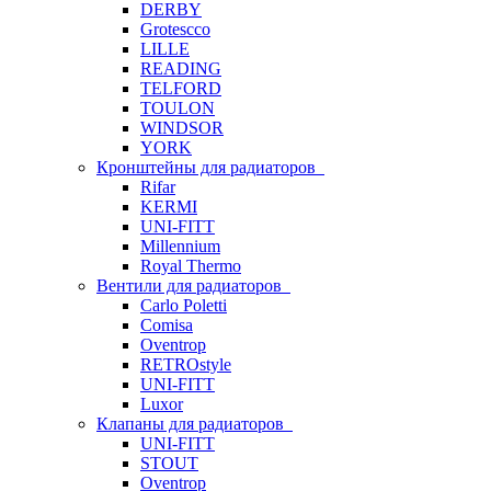
DERBY
Grotescco
LILLE
READING
TELFORD
TOULON
WINDSOR
YORK
Кронштейны для радиаторов
Rifar
KERMI
UNI-FITT
Millennium
Royal Thermo
Вентили для радиаторов
Carlo Poletti
Comisa
Oventrop
RETROstyle
UNI-FITT
Luxor
Клапаны для радиаторов
UNI-FITT
STOUT
Oventrop