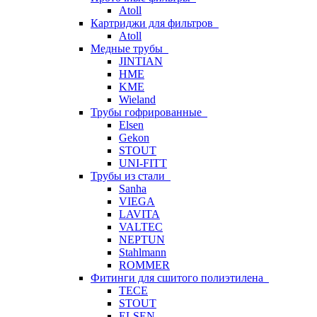
Atoll
Картриджи для фильтров
Atoll
Медные трубы
JINTIAN
HME
KME
Wieland
Трубы гофрированные
Elsen
Gekon
STOUT
UNI-FITT
Трубы из стали
Sanha
VIEGA
LAVITA
VALTEC
NEPTUN
Stahlmann
ROMMER
Фитинги для сшитого полиэтилена
TECE
STOUT
ELSEN