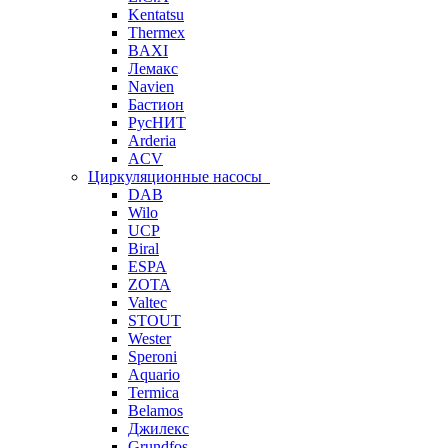
Kentatsu
Thermex
BAXI
Лемакс
Navien
Бастион
РусНИТ
Arderia
ACV
Циркуляционные насосы
DAB
Wilo
UCP
Biral
ESPA
ZOTA
Valtec
STOUT
Wester
Speroni
Aquario
Termica
Belamos
Джилекс
Grundfos