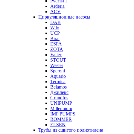
РусНИТ
Arderia
ACV
Циркуляционные насосы
DAB
Wilo
UCP
Biral
ESPA
ZOTA
Valtec
STOUT
Wester
Speroni
Aquario
Termica
Belamos
Джилекс
Grundfos
UNIPUMP
Millennium
IMP PUMPS
ROMMER
ELSEN
Трубы из сшитого полиэтилена