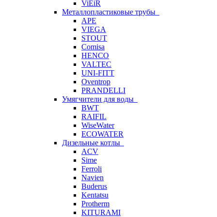
ViEiR
Металлопластиковые трубы
APE
VIEGA
STOUT
Comisa
HENCO
VALTEC
UNI-FITT
Oventrop
PRANDELLI
Умягчители для воды
BWT
RAIFIL
WiseWater
ECOWATER
Дизельные котлы
ACV
Sime
Ferroli
Navien
Buderus
Kentatsu
Protherm
KITURAMI