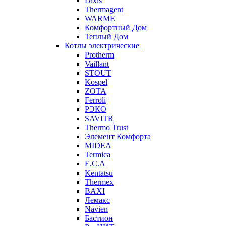
Dixis
Thermagent
WARME
Комфортный Дом
Теплый Дом
Котлы электрические
Protherm
Vaillant
STOUT
Kospel
ZOTA
Ferroli
РЭКО
SAVITR
Thermo Trust
Элемент Комфорта
MIDEA
Termica
E.C.A
Kentatsu
Thermex
BAXI
Лемакс
Navien
Бастион