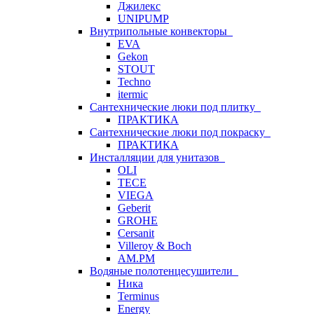
Джилекс
UNIPUMP
Внутрипольные конвекторы
EVA
Gekon
STOUT
Techno
itermic
Сантехнические люки под плитку
ПРАКТИКА
Сантехнические люки под покраску
ПРАКТИКА
Инсталляции для унитазов
OLI
TECE
VIEGA
Geberit
GROHE
Cersanit
Villeroy & Boch
AM.PM
Водяные полотенцесушители
Ника
Terminus
Energy