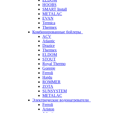
ELDOM
HOOBS
SMART Install
METALAC
EVAN
Termica
Thermex
Комбинированные бойлеры
ACV
Atlantic
Drazice
Thermex
ELDOM
STOUT
Royal Thermo
Gorenje
Ferroli
Hajdu
ROMMER
ZOTA
SUNSYSTEM
METALAC
Электрические водонагреватели
Ferroli
Ariston