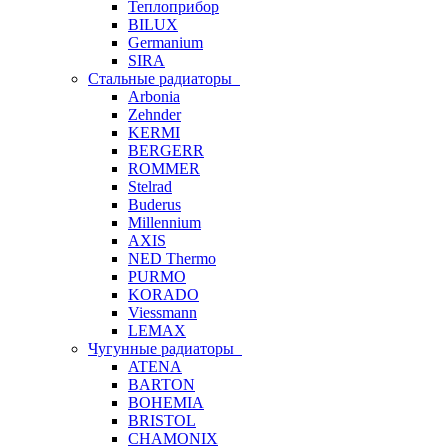
Теплоприбор
BILUX
Germanium
SIRA
Стальные радиаторы
Arbonia
Zehnder
KERMI
BERGERR
ROMMER
Stelrad
Buderus
Millennium
AXIS
NED Thermo
PURMO
KORADO
Viessmann
LEMAX
Чугунные радиаторы
ATENA
BARTON
BOHEMIA
BRISTOL
CHAMONIX