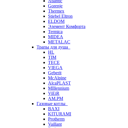
Atlantic
Gorenje
Thermex
Stiebel Eltron
ELDOM
Элемент Комфорта
Termica
MIDEA
METALAC
Трапы для душа
HL
TIM
TECE
VIEGA
Geberit
McAlpine
AlcaPLAST
MIllennium
ViEiR
AM.PM
Газовые котлы
BAXI
KITURAMI
Protherm
Vaillant