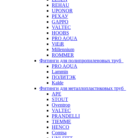
REHAU
UPONOR
РЕХАУ
GAPPO
VALTEC
HOOBS
PRO AQUA
ViEiR
Millennium
ROMMER
Фитинги для полипропиленовых труб
PRO AQUA
Lammin
ПОЛИТЭК
Kalde
Фитинги для металлопластиковых труб
APE
STOUT
Oventrop
VALTEC
PRANDELLI
TIEMME
HENCO
Comisa