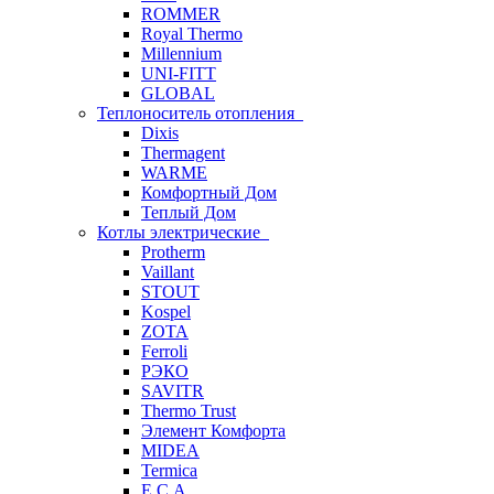
ROMMER
Royal Thermo
Millennium
UNI-FITT
GLOBAL
Теплоноситель отопления
Dixis
Thermagent
WARME
Комфортный Дом
Теплый Дом
Котлы электрические
Protherm
Vaillant
STOUT
Kospel
ZOTA
Ferroli
РЭКО
SAVITR
Thermo Trust
Элемент Комфорта
MIDEA
Termica
E.C.A