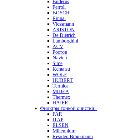
Buderus
Ferroli
BOSCH
Rinnai
Viessmann
ARISTON
De Dietrich
Lamborghini
ACV
Ростов
Navien
Sime
Kentatsu
WOLF
HUBERT
Termica
MIDEA
Thermex
HAIER
Фильтры тонкой очистки
FAR
ITAP
ELSEN
Millennium
Resideo Braukmann