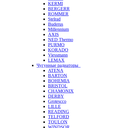
KERMI
BERGERR
ROMMER
Stelrad
Buderus
Millennium
AXIS
NED Thermo
PURMO
KORADO
Viessmann
LEMAX
Чугунные радиаторы
ATENA
BARTON
BOHEMIA
BRISTOL
CHAMONIX
DERBY
Grotescco
LILLE
READING
TELFORD
TOULON
WINDSOR