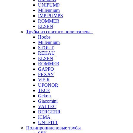
UNIPUMP
Millennium
IMP PUMPS
ROMMER
ELSEN
Трубы из сшитого полиэтилена
Hoobs
Millennium
STOUT
REHAU
ELSEN
ROMMER
GAPPO
РЕХАУ
ViEiR
UPONOR
TECE
Gekon
Giacomini
VALTEC
BERGERR
ICMA
UNI-FITT
Полипропиленовые трубы