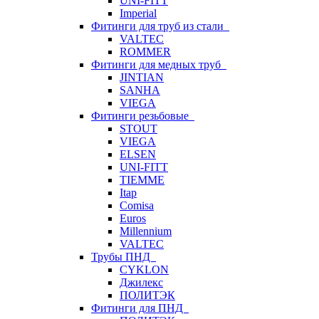
UNI-FITT
Imperial
Фитинги для труб из стали
VALTEC
ROMMER
Фитинги для медных труб
JINTIAN
SANHA
VIEGA
Фитинги резьбовые
STOUT
VIEGA
ELSEN
UNI-FITT
TIEMME
Itap
Comisa
Euros
Millennium
VALTEC
Трубы ПНД
CYKLON
Джилекс
ПОЛИТЭК
Фитинги для ПНД