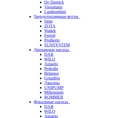
De Dietrich
Viessmann
Lamborghini
Твердотопливные котлы
Sime
ZOTA
Wattek
Ferroli
Protherm
SUNSYSTEM
Дренажные насосы
DAB
WILO
Aquario
Pedrollo
Belamos
Grundfos
Джилекс
UNIPUMP
Millennium
ROMMER
Фекальные насосы
DAB
WILO
Aquario