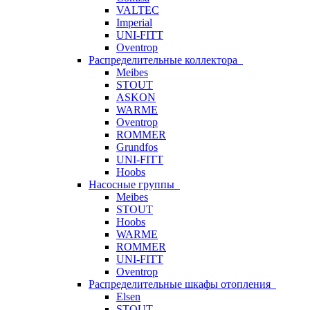
VALTEC
Imperial
UNI-FITT
Oventrop
Распределительные коллектора
Meibes
STOUT
ASKON
WARME
Oventrop
ROMMER
Grundfos
UNI-FITT
Hoobs
Насосные группы
Meibes
STOUT
Hoobs
WARME
ROMMER
UNI-FITT
Oventrop
Распределительные шкафы отопления
Elsen
STOUT